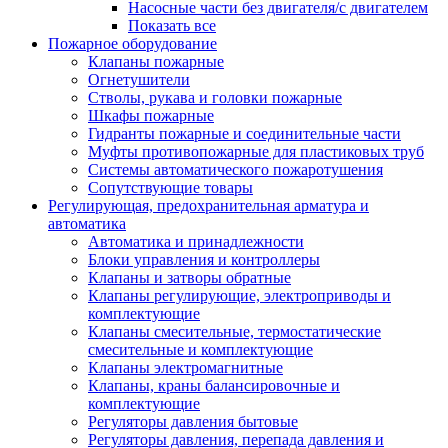
Насосные части без двигателя/с двигателем
Показать все
Пожарное оборудование
Клапаны пожарные
Огнетушители
Стволы, рукава и головки пожарные
Шкафы пожарные
Гидранты пожарные и соединительные части
Муфты противопожарные для пластиковых труб
Системы автоматического пожаротушения
Сопутствующие товары
Регулирующая, предохранительная арматура и
автоматика
Автоматика и принадлежности
Блоки управления и контроллеры
Клапаны и затворы обратные
Клапаны регулирующие, электроприводы и
комплектующие
Клапаны смесительные, термостатические
смесительные и комплектующие
Клапаны электромагнитные
Клапаны, краны балансировочные и
комплектующие
Регуляторы давления бытовые
Регуляторы давления, перепада давления и