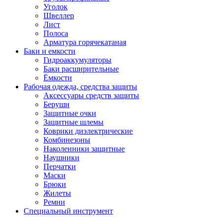
Уголок
Швеллер
Лист
Полоса
Арматура горячекатаная
Баки и емкости
Гидроаккумуляторы
Баки расширительные
Ёмкости
Рабочая одежда, средства защиты
Аксессуары средств защиты
Беруши
Защитные очки
Защитные шлемы
Коврики диэлектрические
Комбинезоны
Наколенники защитные
Наушники
Перчатки
Маски
Брюки
Жилеты
Ремни
Специальный инструмент