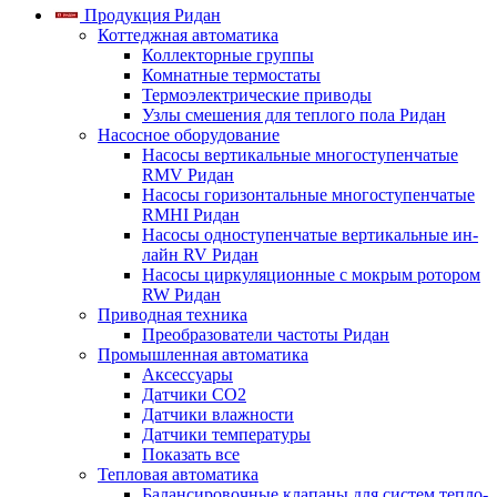
Продукция Ридан
Коттеджная автоматика
Коллекторные группы
Комнатные термостаты
Термоэлектрические приводы
Узлы смешения для теплого пола Ридан
Насосное оборудование
Насосы вертикальные многоступенчатые
RMV Ридан
Насосы горизонтальные многоступенчатые
RMHI Ридан
Насосы одноступенчатые вертикальные ин-
лайн RV Ридан
Насосы циркуляционные с мокрым ротором
RW Ридан
Приводная техника
Преобразователи частоты Ридан
Промышленная автоматика
Аксессуары
Датчики CO2
Датчики влажности
Датчики температуры
Показать все
Тепловая автоматика
Балансировочные клапаны для систем тепло-