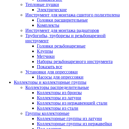
Тепловые пушки
Электрические
Инструмент для монтажа сшитого полиэтилена
Головки расширительные
Комплекты
Инструмент для монтажа радиаторов
Трубогибы, труборезы и резьбонарезной
инструмент
Головки резьбонарезные
Клуппы
Метчики
Наборы резьбонарезного инструмента
Показать все
Установки для опрессовки
Насосы для опрессовки
Коллекторы и коллекторные группы
Коллекторы распределительные
Коллекторы из бронзы
Коллекторы из латуни
Коллекторы из нержавеющей стали
Коллекторы из стали
Группы коллекторные
Коллекторные группы из латуни
Коллекторные группы из нержавейки
Под адаптер