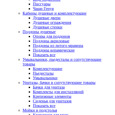
Писсуары
Чаши Генуя
Кабины душевые и комплектующие
Душевые двери
Душевые ограждения
Душевые стенки
Поддоны душевые
Опоры для поддонов
Поддоны акриловые
Поддоны из литого мрамора
Поддоны керамические
Показать все
Умывальники, пьедесталы и сопутствующие
товары
Комплектующие
Пьедесталы
Умывальники
Унитазы, бачки и сопутствующие товары
Бачки для унитаза
Комплекты для инсталляций
Крепежные элементы
Сиденья для унитазов
Показать все
Мойки и подстолья
Крепления для моек