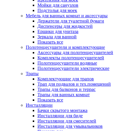
Мойки для санузлов
Подстолья для моек
Мебель для ванных комнат и аксессуары
Держатели для туалетной бумаги
Диспенсеры для жидкостей
Ершики для унитаза
Зеркала для ванной
Показать все
Полотенцесушители и комплектующие
Аксессуары для полотенцесушителей
Комплекты полотенцесушителей
Полотенцесушители водяные
Полотенцесушители электрические
Трапы
Комплектующие для трапов
Трап для подвалов и тех.помещений
Трапы для балконов и террас
Трапы для ванных комнат
Показать все
Инсталляции
Бачки скрытого монтажа
Инсталляции для биде
Инсталляции для смесителей
Инсталляции для умывальников