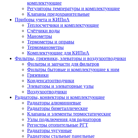
комплектующие
Регуляторы температуры и комплектующие
Клапаны предохранительные
Приборы учета и КИПиА
Теплосчетчики и комплектующие
Счётчики воды
Манометры
Термометры и оправы
Термоманометры
Комплектующие для КИПиА
Фильтры, грязевики, элеваторы и воздухоотводчики
Фильтры и запчасти для фильтров
Фильтры бытовые и комплектующие к ним
Грязевики
Конденсатоотводчики
Элеваторы и элеваторные узлы
Воздухоотводчики
Радиаторы, конвекторы и комплектующие
Радиаторы алюминиевые
Радиаторы биметаллические
Клапаны и элементы термостатические
Узлы подключения для радиаторов
Регистры отопительные РГТ
Радиаторы чугунные
Радиаторы стальные панельные