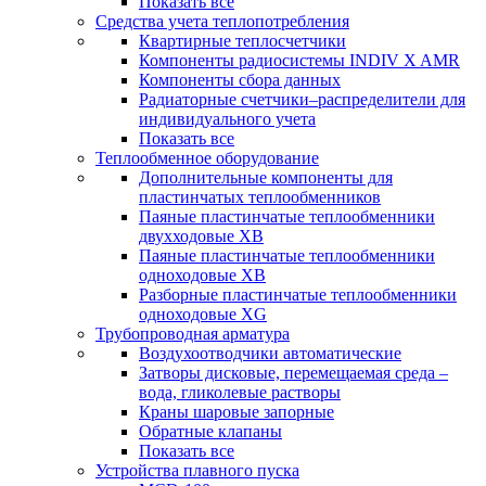
Показать все
Средства учета теплопотребления
Квартирные теплосчетчики
Компоненты радиосистемы INDIV X AMR
Компоненты сбора данных
Радиаторные счетчики–распределители для
индивидуального учета
Показать все
Теплообменное оборудование
Дополнительные компоненты для
пластинчатых теплообменников
Паяные пластинчатые теплообменники
двухходовые XB
Паяные пластинчатые теплообменники
одноходовые ХВ
Разборные пластинчатые теплообменники
одноходовые ХG
Трубопроводная арматура
Воздухоотводчики автоматические
Затворы дисковые, перемещаемая среда –
вода, гликолевые растворы
Краны шаровые запорные
Обратные клапаны
Показать все
Устройства плавного пуска