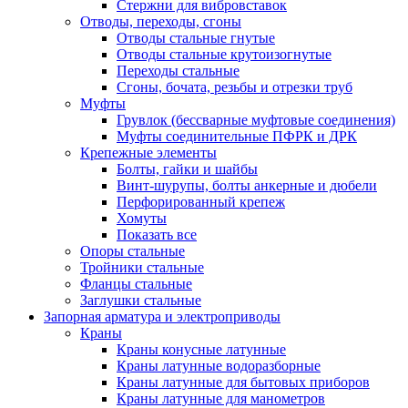
Стержни для вибровставок
Отводы, переходы, сгоны
Отводы стальные гнутые
Отводы стальные крутоизогнутые
Переходы стальные
Сгоны, бочата, резьбы и отрезки труб
Муфты
Грувлок (бессварные муфтовые соединения)
Муфты соединительные ПФРК и ДРК
Крепежные элементы
Болты, гайки и шайбы
Винт-шурупы, болты анкерные и дюбели
Перфорированный крепеж
Хомуты
Показать все
Опоры стальные
Тройники стальные
Фланцы стальные
Заглушки стальные
Запорная арматура и электроприводы
Краны
Краны конусные латунные
Краны латунные водоразборные
Краны латунные для бытовых приборов
Краны латунные для манометров