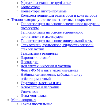
Радиаторы стальные трубчатые
Конвекторы
Конвекторы внутрипольные
Комплектующие для радиаторов и конвекторов
Теплоизоляция, уплотнения, защитные покрытия
Теплоизоляция на основе вспененного каучука и
аксессуары
Теплоизоляция на основе вспененного
полиэтилена и аксессуары
Теплоизоляция на основе минеральной ваты
Стеклоткань, фольгоизол, гидростеклоизол и
стеклопластик
Техпластина резиновая
Паронит листовой
Прокладки
Лен сантехнический и мастика
Лента ФУМ и нить уплотнительная
Набивка сальниковая, каболка и шнур
асбестоцементный
Грунтовка, мастика и лак
Асбокартон и пергамин
Герметики
Пена монтажная
Металлопрокат
Трубы профильные