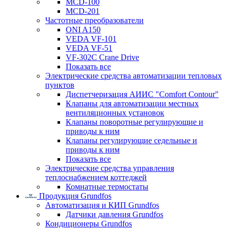
MCD-100
MCD-201
Частотные преобразователи
ONI A150
VEDA VF-101
VEDA VF-51
VF-302C Crane Drive
Показать все
Электрические средства автоматизации тепловых
пунктов
Диспетчеризация АИИС "Comfort Contour"
Клапаны для автоматизации местных
вентиляционных установок
Клапаны поворотные регулирующие и
приводы к ним
Клапаны регулирующие седельные и
приводы к ним
Показать все
Электрические средства управления
теплоснабжением коттеджей
Комнатные термостаты
Продукция Grundfos
Автоматизация и КИП Grundfos
Датчики давления Grundfos
Кондиционеры Grundfos