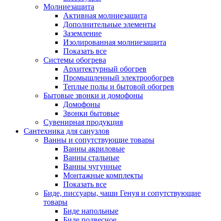
Молниезащита
Активная молниезащита
Дополнительные элементы
Заземление
Изолированная молниезащита
Показать все
Системы обогрева
Архитектурный обогрев
Промышленный электрообогрев
Теплые полы и бытовой обогрев
Бытовые звонки и домофоны
Домофоны
Звонки бытовые
Сувенирная продукция
Сантехника для санузлов
Ванны и сопутствующие товары
Ванны акриловые
Ванны стальные
Ванны чугунные
Монтажные комплекты
Показать все
Биде, писсуары, чаши Генуя и сопутствующие
товары
Биде напольные
Биде подвесное