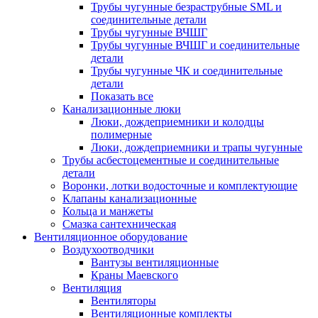
Трубы чугунные безраструбные SML и
соединительные детали
Трубы чугунные ВЧШГ
Трубы чугунные ВЧШГ и соединительные
детали
Трубы чугунные ЧК и соединительные
детали
Показать все
Канализационные люки
Люки, дождеприемники и колодцы
полимерные
Люки, дождеприемники и трапы чугунные
Трубы асбестоцементные и соединительные
детали
Воронки, лотки водосточные и комплектующие
Клапаны канализационные
Кольца и манжеты
Смазка сантехническая
Вентиляционное оборудование
Воздухоотводчики
Вантузы вентиляционные
Краны Маевского
Вентиляция
Вентиляторы
Вентиляционные комплекты