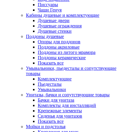
Писсуары
Чаши Генуя
Кабины душевые и комплектующие
Душевые двери
Душевые ограждения
Душевые стенки
Поддоны душевые
Опоры для поддонов
Поддоны акриловые
Поддоны из литого мрамора
Поддоны керамические
Показать все
Умывальники, пьедесталы и сопутствующие
товары
Комплектующие
Пьедесталы
Умывальники
Унитазы, бачки и сопутствующие товары
Бачки для унитаза
Комплекты для инсталляций
Крепежные элементы
Сиденья для унитазов
Показать все
Мойки и подстолья
Крепления для моек