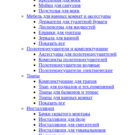
Мойки для санузлов
Подстолья для моек
Мебель для ванных комнат и аксессуары
Держатели для туалетной бумаги
Диспенсеры для жидкостей
Ершики для унитаза
Зеркала для ванной
Показать все
Полотенцесушители и комплектующие
Аксессуары для полотенцесушителей
Комплекты полотенцесушителей
Полотенцесушители водяные
Полотенцесушители электрические
Трапы
Комплектующие для трапов
Трап для подвалов и тех.помещений
Трапы для балконов и террас
Трапы для ванных комнат
Показать все
Инсталляции
Бачки скрытого монтажа
Инсталляции для биде
Инсталляции для смесителей
Инсталляции для умывальников