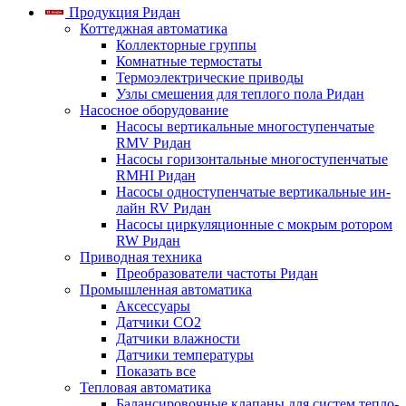
Продукция Ридан
Коттеджная автоматика
Коллекторные группы
Комнатные термостаты
Термоэлектрические приводы
Узлы смешения для теплого пола Ридан
Насосное оборудование
Насосы вертикальные многоступенчатые
RMV Ридан
Насосы горизонтальные многоступенчатые
RMHI Ридан
Насосы одноступенчатые вертикальные ин-
лайн RV Ридан
Насосы циркуляционные с мокрым ротором
RW Ридан
Приводная техника
Преобразователи частоты Ридан
Промышленная автоматика
Аксессуары
Датчики CO2
Датчики влажности
Датчики температуры
Показать все
Тепловая автоматика
Балансировочные клапаны для систем тепло-