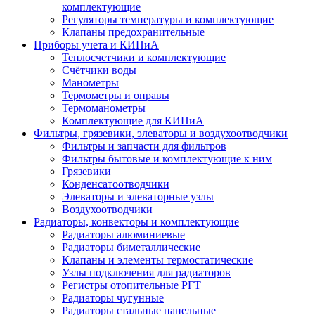
комплектующие
Регуляторы температуры и комплектующие
Клапаны предохранительные
Приборы учета и КИПиА
Теплосчетчики и комплектующие
Счётчики воды
Манометры
Термометры и оправы
Термоманометры
Комплектующие для КИПиА
Фильтры, грязевики, элеваторы и воздухоотводчики
Фильтры и запчасти для фильтров
Фильтры бытовые и комплектующие к ним
Грязевики
Конденсатоотводчики
Элеваторы и элеваторные узлы
Воздухоотводчики
Радиаторы, конвекторы и комплектующие
Радиаторы алюминиевые
Радиаторы биметаллические
Клапаны и элементы термостатические
Узлы подключения для радиаторов
Регистры отопительные РГТ
Радиаторы чугунные
Радиаторы стальные панельные