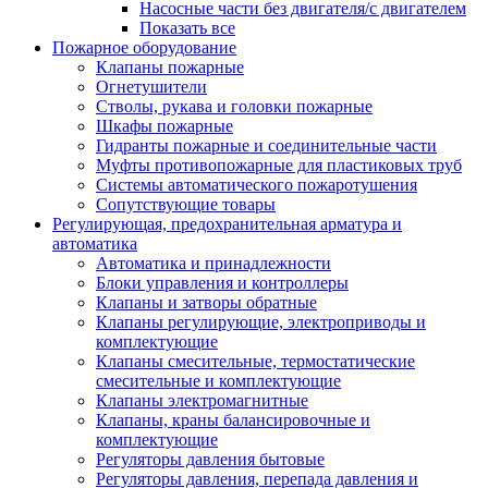
Насосные части без двигателя/с двигателем
Показать все
Пожарное оборудование
Клапаны пожарные
Огнетушители
Стволы, рукава и головки пожарные
Шкафы пожарные
Гидранты пожарные и соединительные части
Муфты противопожарные для пластиковых труб
Системы автоматического пожаротушения
Сопутствующие товары
Регулирующая, предохранительная арматура и
автоматика
Автоматика и принадлежности
Блоки управления и контроллеры
Клапаны и затворы обратные
Клапаны регулирующие, электроприводы и
комплектующие
Клапаны смесительные, термостатические
смесительные и комплектующие
Клапаны электромагнитные
Клапаны, краны балансировочные и
комплектующие
Регуляторы давления бытовые
Регуляторы давления, перепада давления и