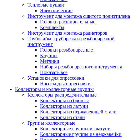
Тепловые пушки
Электрические
Инструмент для монтажа сшитого полиэтилена
Головки расширительные
Комплекты
Инструмент для монтажа радиаторов
Трубогибы, труборезы и резьбонарезной
инструмент
Головки резьбонарезные
Клуппы
Метчики
Наборы резьбонарезного инструмента
Показать все
Установки для опрессовки
Насосы для опрессовки
Коллекторы и коллекторные группы
Коллекторы распределительные
Коллекторы из бронзы
Коллекторы из латуни
Коллекторы из нержавеющей стали
Коллекторы из стали
Группы коллекторные
Коллекторные группы из латуни
Коллекторные группы из нержавейки
Под адаптер