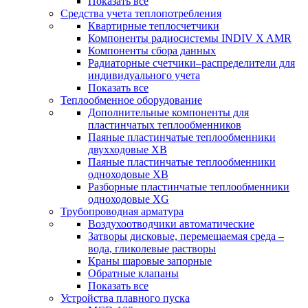
Показать все
Средства учета теплопотребления
Квартирные теплосчетчики
Компоненты радиосистемы INDIV X AMR
Компоненты сбора данных
Радиаторные счетчики–распределители для
индивидуального учета
Показать все
Теплообменное оборудование
Дополнительные компоненты для
пластинчатых теплообменников
Паяные пластинчатые теплообменники
двухходовые XB
Паяные пластинчатые теплообменники
одноходовые ХВ
Разборные пластинчатые теплообменники
одноходовые ХG
Трубопроводная арматура
Воздухоотводчики автоматические
Затворы дисковые, перемещаемая среда –
вода, гликолевые растворы
Краны шаровые запорные
Обратные клапаны
Показать все
Устройства плавного пуска