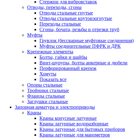
Стержни для вибровставок
Отводы, переходы, сгоны
Отводы стальные гнутые
Отводы стальные крутоизогнутые
Переходы стальные
Сгоны, бочата, резьбы и отрезки труб
Муфты
Грувлок (бессварные муфтовые соединения)
Муфты соединительные ПФРК и ДРК
Крепежные элементы
Болты, гайки и шайбы
Винт-шурупы, болты анкерные и дюбели
Перфорированный крепеж
Хомуты
Показать все
Опоры стальные
Тройники стальные
Фланцы стальные
Заглушки стальные
Запорная арматура и электроприводы
Краны
Краны конусные латунные
Краны латунные водоразборные
Краны латунные для бытовых приборов
Краны латунные для манометров