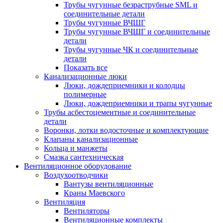
Трубы чугунные безраструбные SML и
соединительные детали
Трубы чугунные ВЧШГ
Трубы чугунные ВЧШГ и соединительные
детали
Трубы чугунные ЧК и соединительные
детали
Показать все
Канализационные люки
Люки, дождеприемники и колодцы
полимерные
Люки, дождеприемники и трапы чугунные
Трубы асбестоцементные и соединительные
детали
Воронки, лотки водосточные и комплектующие
Клапаны канализационные
Кольца и манжеты
Смазка сантехническая
Вентиляционное оборудование
Воздухоотводчики
Вантузы вентиляционные
Краны Маевского
Вентиляция
Вентиляторы
Вентиляционные комплекты