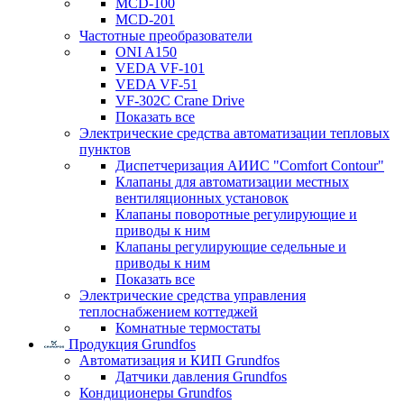
MCD-100
MCD-201
Частотные преобразователи
ONI A150
VEDA VF-101
VEDA VF-51
VF-302C Crane Drive
Показать все
Электрические средства автоматизации тепловых
пунктов
Диспетчеризация АИИС "Comfort Contour"
Клапаны для автоматизации местных
вентиляционных установок
Клапаны поворотные регулирующие и
приводы к ним
Клапаны регулирующие седельные и
приводы к ним
Показать все
Электрические средства управления
теплоснабжением коттеджей
Комнатные термостаты
Продукция Grundfos
Автоматизация и КИП Grundfos
Датчики давления Grundfos
Кондиционеры Grundfos