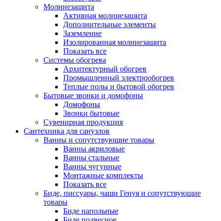
Молниезащита
Активная молниезащита
Дополнительные элементы
Заземление
Изолированная молниезащита
Показать все
Системы обогрева
Архитектурный обогрев
Промышленный электрообогрев
Теплые полы и бытовой обогрев
Бытовые звонки и домофоны
Домофоны
Звонки бытовые
Сувенирная продукция
Сантехника для санузлов
Ванны и сопутствующие товары
Ванны акриловые
Ванны стальные
Ванны чугунные
Монтажные комплекты
Показать все
Биде, писсуары, чаши Генуя и сопутствующие
товары
Биде напольные
Биде подвесное