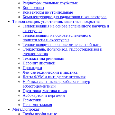
Радиаторы стальные трубчатые
Конвекторы
Конвекторы внутрипольные
Комплектующие для радиаторов и конвекторов
Теплоизоляция, уплотнения, защитные покрытия
Теплоизоляция на основе вспененного каучука и
аксессуары
Теплоизоляция на основе вспененного
полиэтилена и аксессуары
Теплоизоляция на основе минеральной ваты
Стеклоткань, фольгоизол, гидростеклоизол и
стеклопластик
Техпластина резиновая
Паронит листовой
Прокладки
Лен сантехнический и мастика
Лента ФУМ и нить уплотнительная
Набивка сальниковая, каболка и шнур
асбестоцементный
Грунтовка, мастика и лак
Асбокартон и пергамин
Герметики
Пена монтажная
Металлопрокат
Трубы профильные