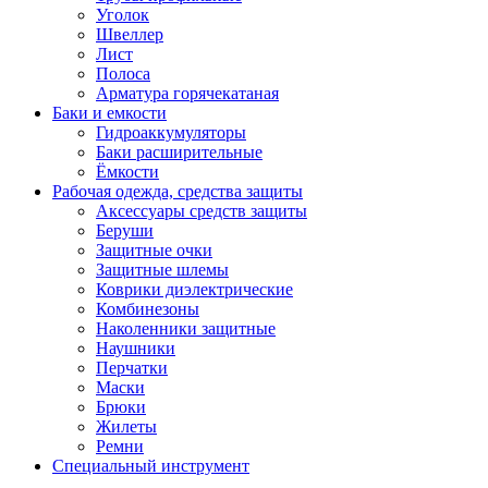
Уголок
Швеллер
Лист
Полоса
Арматура горячекатаная
Баки и емкости
Гидроаккумуляторы
Баки расширительные
Ёмкости
Рабочая одежда, средства защиты
Аксессуары средств защиты
Беруши
Защитные очки
Защитные шлемы
Коврики диэлектрические
Комбинезоны
Наколенники защитные
Наушники
Перчатки
Маски
Брюки
Жилеты
Ремни
Специальный инструмент