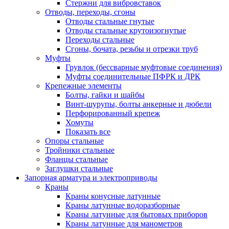
Стержни для вибровставок
Отводы, переходы, сгоны
Отводы стальные гнутые
Отводы стальные крутоизогнутые
Переходы стальные
Сгоны, бочата, резьбы и отрезки труб
Муфты
Грувлок (бессварные муфтовые соединения)
Муфты соединительные ПФРК и ДРК
Крепежные элементы
Болты, гайки и шайбы
Винт-шурупы, болты анкерные и дюбели
Перфорированный крепеж
Хомуты
Показать все
Опоры стальные
Тройники стальные
Фланцы стальные
Заглушки стальные
Запорная арматура и электроприводы
Краны
Краны конусные латунные
Краны латунные водоразборные
Краны латунные для бытовых приборов
Краны латунные для манометров