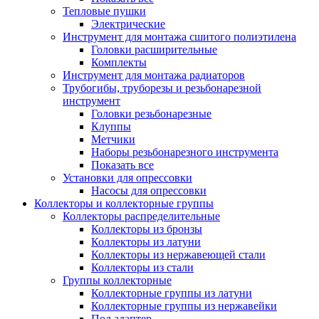
Тепловые пушки
Электрические
Инструмент для монтажа сшитого полиэтилена
Головки расширительные
Комплекты
Инструмент для монтажа радиаторов
Трубогибы, труборезы и резьбонарезной
инструмент
Головки резьбонарезные
Клуппы
Метчики
Наборы резьбонарезного инструмента
Показать все
Установки для опрессовки
Насосы для опрессовки
Коллекторы и коллекторные группы
Коллекторы распределительные
Коллекторы из бронзы
Коллекторы из латуни
Коллекторы из нержавеющей стали
Коллекторы из стали
Группы коллекторные
Коллекторные группы из латуни
Коллекторные группы из нержавейки
Под адаптер