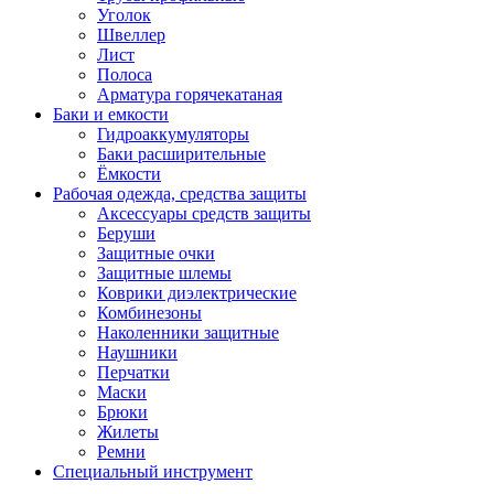
Уголок
Швеллер
Лист
Полоса
Арматура горячекатаная
Баки и емкости
Гидроаккумуляторы
Баки расширительные
Ёмкости
Рабочая одежда, средства защиты
Аксессуары средств защиты
Беруши
Защитные очки
Защитные шлемы
Коврики диэлектрические
Комбинезоны
Наколенники защитные
Наушники
Перчатки
Маски
Брюки
Жилеты
Ремни
Специальный инструмент