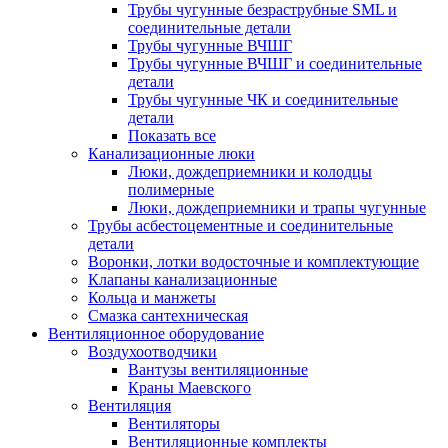
Трубы чугунные безраструбные SML и
соединительные детали
Трубы чугунные ВЧШГ
Трубы чугунные ВЧШГ и соединительные
детали
Трубы чугунные ЧК и соединительные
детали
Показать все
Канализационные люки
Люки, дождеприемники и колодцы
полимерные
Люки, дождеприемники и трапы чугунные
Трубы асбестоцементные и соединительные
детали
Воронки, лотки водосточные и комплектующие
Клапаны канализационные
Кольца и манжеты
Смазка сантехническая
Вентиляционное оборудование
Воздухоотводчики
Вантузы вентиляционные
Краны Маевского
Вентиляция
Вентиляторы
Вентиляционные комплекты