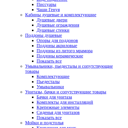
Писсуары
Чаши Генуя
Кабины душевые и комплектующие
Душевые двери
Душевые ограждения
Душевые стенки
Поддоны душевые
Опоры для поддонов
Поддоны акриловые
Поддоны из литого мрамора
Поддоны керамические
Показать все
Умывальники, пьедесталы и сопутствующие
товары
Комплектующие
Пьедесталы
Умывальники
Унитазы, бачки и сопутствующие товары
Бачки для унитаза
Комплекты для инсталляций
Крепежные элементы
Сиденья для унитазов
Показать все
Мойки и подстолья
Крепления для моек