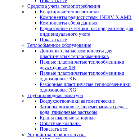
Показать все
Средства учета теплопотребления
Квартирные теплосчетчики
Компоненты радиосистемы INDIV X AMR
Компоненты сбора данных
Радиаторные счетчики–распределители для
индивидуального учета
Показать все
Теплообменное оборудование
Дополнительные компоненты для
пластинчатых теплообменников
Паяные пластинчатые теплообменники
двухходовые XB
Паяные пластинчатые теплообменники
одноходовые ХВ
Разборные пластинчатые теплообменники
одноходовые ХG
Трубопроводная арматура
Воздухоотводчики автоматические
Затворы дисковые, перемещаемая среда –
вода, гликолевые растворы
Краны шаровые запорные
Обратные клапаны
Показать все
Устройства плавного пуска