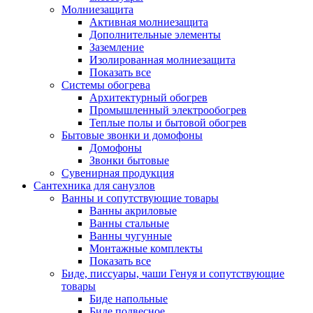
Молниезащита
Активная молниезащита
Дополнительные элементы
Заземление
Изолированная молниезащита
Показать все
Системы обогрева
Архитектурный обогрев
Промышленный электрообогрев
Теплые полы и бытовой обогрев
Бытовые звонки и домофоны
Домофоны
Звонки бытовые
Сувенирная продукция
Сантехника для санузлов
Ванны и сопутствующие товары
Ванны акриловые
Ванны стальные
Ванны чугунные
Монтажные комплекты
Показать все
Биде, писсуары, чаши Генуя и сопутствующие
товары
Биде напольные
Биде подвесное