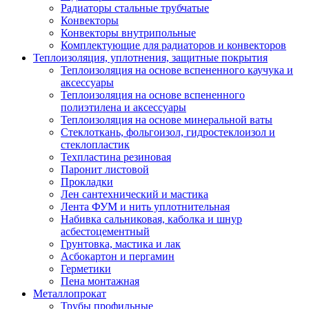
Радиаторы стальные трубчатые
Конвекторы
Конвекторы внутрипольные
Комплектующие для радиаторов и конвекторов
Теплоизоляция, уплотнения, защитные покрытия
Теплоизоляция на основе вспененного каучука и
аксессуары
Теплоизоляция на основе вспененного
полиэтилена и аксессуары
Теплоизоляция на основе минеральной ваты
Стеклоткань, фольгоизол, гидростеклоизол и
стеклопластик
Техпластина резиновая
Паронит листовой
Прокладки
Лен сантехнический и мастика
Лента ФУМ и нить уплотнительная
Набивка сальниковая, каболка и шнур
асбестоцементный
Грунтовка, мастика и лак
Асбокартон и пергамин
Герметики
Пена монтажная
Металлопрокат
Трубы профильные