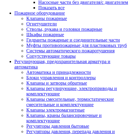
Насосные части без двигателя/с двигателем
Показать все
Пожарное оборудование
Клапаны пожарные
Огнетушители
Стволы, рукава и головки пожарные
Шкафы пожарные
Гидранты пожарные и соединительные части
Муфты противопожарные для пластиковых труб
Системы автоматического пожаротушения
Сопутствующие товары
Регулирующая, предохранительная арматура и
автоматика
Автоматика и принадлежности
Блоки управления и контроллеры
Клапаны и затворы обратные
Клапаны регулирующие, электроприводы и
комплектующие
Клапаны смесительные, термостатические
смесительные и комплектующие
Клапаны электромагнитные
Клапаны, краны балансировочные и
комплектующие
Регуляторы давления бытовые
Регуляторы давления, перепада давления и