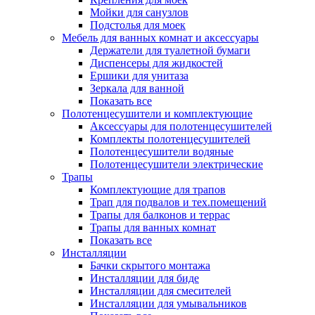
Мойки для санузлов
Подстолья для моек
Мебель для ванных комнат и аксессуары
Держатели для туалетной бумаги
Диспенсеры для жидкостей
Ершики для унитаза
Зеркала для ванной
Показать все
Полотенцесушители и комплектующие
Аксессуары для полотенцесушителей
Комплекты полотенцесушителей
Полотенцесушители водяные
Полотенцесушители электрические
Трапы
Комплектующие для трапов
Трап для подвалов и тех.помещений
Трапы для балконов и террас
Трапы для ванных комнат
Показать все
Инсталляции
Бачки скрытого монтажа
Инсталляции для биде
Инсталляции для смесителей
Инсталляции для умывальников