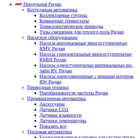
Продукция Ридан
Коттеджная автоматика
Коллекторные группы
Комнатные термостаты
Термоэлектрические приводы
Узлы смешения для теплого пола Ридан
Насосное оборудование
Насосы вертикальные многоступенчатые
RMV Ридан
Насосы горизонтальные многоступенчатые
RMHI Ридан
Насосы одноступенчатые вертикальные ин-
лайн RV Ридан
Насосы циркуляционные с мокрым ротором
RW Ридан
Приводная техника
Преобразователи частоты Ридан
Промышленная автоматика
Аксессуары
Датчики CO2
Датчики влажности
Датчики температуры
Показать все
Тепловая автоматика
Балансировочные клапаны для систем тепло-