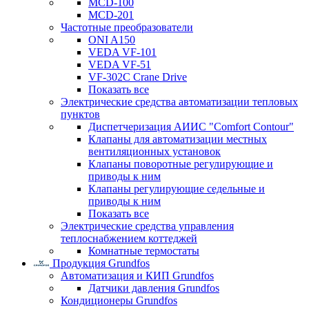
MCD-100
MCD-201
Частотные преобразователи
ONI A150
VEDA VF-101
VEDA VF-51
VF-302C Crane Drive
Показать все
Электрические средства автоматизации тепловых
пунктов
Диспетчеризация АИИС "Comfort Contour"
Клапаны для автоматизации местных
вентиляционных установок
Клапаны поворотные регулирующие и
приводы к ним
Клапаны регулирующие седельные и
приводы к ним
Показать все
Электрические средства управления
теплоснабжением коттеджей
Комнатные термостаты
Продукция Grundfos
Автоматизация и КИП Grundfos
Датчики давления Grundfos
Кондиционеры Grundfos