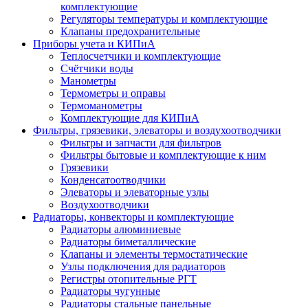
комплектующие
Регуляторы температуры и комплектующие
Клапаны предохранительные
Приборы учета и КИПиА
Теплосчетчики и комплектующие
Счётчики воды
Манометры
Термометры и оправы
Термоманометры
Комплектующие для КИПиА
Фильтры, грязевики, элеваторы и воздухоотводчики
Фильтры и запчасти для фильтров
Фильтры бытовые и комплектующие к ним
Грязевики
Конденсатоотводчики
Элеваторы и элеваторные узлы
Воздухоотводчики
Радиаторы, конвекторы и комплектующие
Радиаторы алюминиевые
Радиаторы биметаллические
Клапаны и элементы термостатические
Узлы подключения для радиаторов
Регистры отопительные РГТ
Радиаторы чугунные
Радиаторы стальные панельные