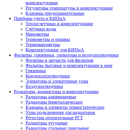
комплектующие
Регуляторы температуры и комплектующие
Клапаны предохранительные
Приборы учета и КИПиА
Теплосчетчики и комплектующие
Счётчики воды
Манометры
Термометры и оправы
Термоманометры
Комплектующие для КИПиА
Фильтры, грязевики, элеваторы и воздухоотводчики
Фильтры и запчасти для фильтров
Фильтры бытовые и комплектующие к ним
Грязевики
Конденсатоотводчики
Элеваторы и элеваторные узлы
Воздухоотводчики
Радиаторы, конвекторы и комплектующие
Радиаторы алюминиевые
Радиаторы биметаллические
Клапаны и элементы термостатические
Узлы подключения для радиаторов
Регистры отопительные РГТ
Радиаторы чугунные
Радиаторы стальные панельные