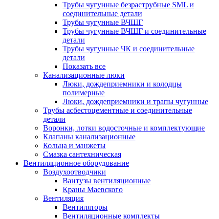
Трубы чугунные безраструбные SML и
соединительные детали
Трубы чугунные ВЧШГ
Трубы чугунные ВЧШГ и соединительные
детали
Трубы чугунные ЧК и соединительные
детали
Показать все
Канализационные люки
Люки, дождеприемники и колодцы
полимерные
Люки, дождеприемники и трапы чугунные
Трубы асбестоцементные и соединительные
детали
Воронки, лотки водосточные и комплектующие
Клапаны канализационные
Кольца и манжеты
Смазка сантехническая
Вентиляционное оборудование
Воздухоотводчики
Вантузы вентиляционные
Краны Маевского
Вентиляция
Вентиляторы
Вентиляционные комплекты