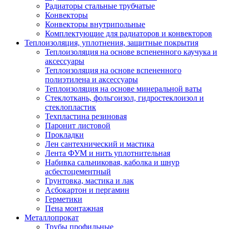
Радиаторы стальные трубчатые
Конвекторы
Конвекторы внутрипольные
Комплектующие для радиаторов и конвекторов
Теплоизоляция, уплотнения, защитные покрытия
Теплоизоляция на основе вспененного каучука и
аксессуары
Теплоизоляция на основе вспененного
полиэтилена и аксессуары
Теплоизоляция на основе минеральной ваты
Стеклоткань, фольгоизол, гидростеклоизол и
стеклопластик
Техпластина резиновая
Паронит листовой
Прокладки
Лен сантехнический и мастика
Лента ФУМ и нить уплотнительная
Набивка сальниковая, каболка и шнур
асбестоцементный
Грунтовка, мастика и лак
Асбокартон и пергамин
Герметики
Пена монтажная
Металлопрокат
Трубы профильные