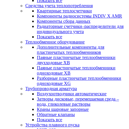
Показать все
Средства учета теплопотребления
Квартирные теплосчетчики
Компоненты радиосистемы INDIV X AMR
Компоненты сбора данных
Радиаторные счетчики–распределители для
индивидуального учета
Показать все
Теплообменное оборудование
Дополнительные компоненты для
пластинчатых теплообменников
Паяные пластинчатые теплообменники
двухходовые XB
Паяные пластинчатые теплообменники
одноходовые ХВ
Разборные пластинчатые теплообменники
одноходовые ХG
Трубопроводная арматура
Воздухоотводчики автоматические
Затворы дисковые, перемещаемая среда –
вода, гликолевые растворы
Краны шаровые запорные
Обратные клапаны
Показать все
Устройства плавного пуска