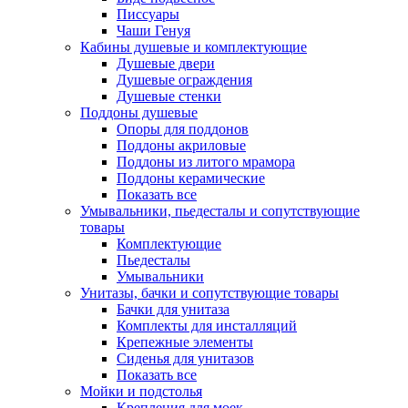
Писсуары
Чаши Генуя
Кабины душевые и комплектующие
Душевые двери
Душевые ограждения
Душевые стенки
Поддоны душевые
Опоры для поддонов
Поддоны акриловые
Поддоны из литого мрамора
Поддоны керамические
Показать все
Умывальники, пьедесталы и сопутствующие
товары
Комплектующие
Пьедесталы
Умывальники
Унитазы, бачки и сопутствующие товары
Бачки для унитаза
Комплекты для инсталляций
Крепежные элементы
Сиденья для унитазов
Показать все
Мойки и подстолья
Крепления для моек