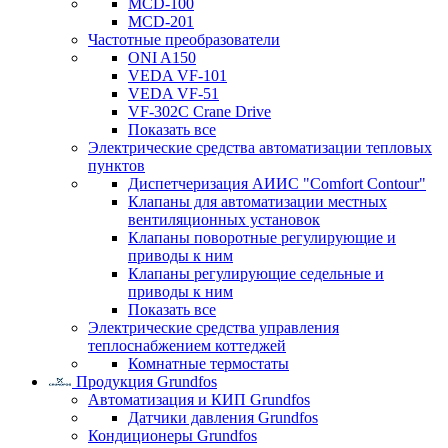
MCD-100
MCD-201
Частотные преобразователи
ONI A150
VEDA VF-101
VEDA VF-51
VF-302C Crane Drive
Показать все
Электрические средства автоматизации тепловых
пунктов
Диспетчеризация АИИС "Comfort Contour"
Клапаны для автоматизации местных
вентиляционных установок
Клапаны поворотные регулирующие и
приводы к ним
Клапаны регулирующие седельные и
приводы к ним
Показать все
Электрические средства управления
теплоснабжением коттеджей
Комнатные термостаты
Продукция Grundfos
Автоматизация и КИП Grundfos
Датчики давления Grundfos
Кондиционеры Grundfos