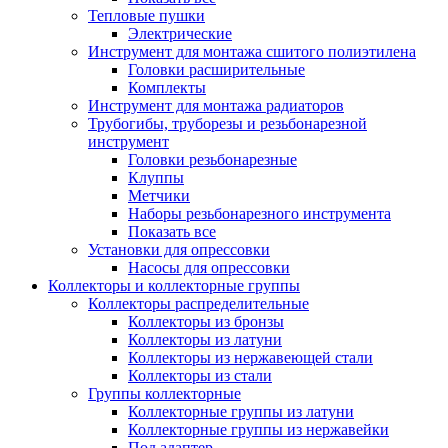
Тепловые пушки
Электрические
Инструмент для монтажа сшитого полиэтилена
Головки расширительные
Комплекты
Инструмент для монтажа радиаторов
Трубогибы, труборезы и резьбонарезной
инструмент
Головки резьбонарезные
Клуппы
Метчики
Наборы резьбонарезного инструмента
Показать все
Установки для опрессовки
Насосы для опрессовки
Коллекторы и коллекторные группы
Коллекторы распределительные
Коллекторы из бронзы
Коллекторы из латуни
Коллекторы из нержавеющей стали
Коллекторы из стали
Группы коллекторные
Коллекторные группы из латуни
Коллекторные группы из нержавейки
Под адаптер