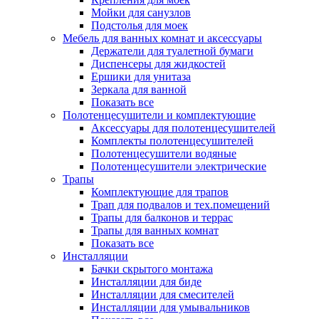
Мойки для санузлов
Подстолья для моек
Мебель для ванных комнат и аксессуары
Держатели для туалетной бумаги
Диспенсеры для жидкостей
Ершики для унитаза
Зеркала для ванной
Показать все
Полотенцесушители и комплектующие
Аксессуары для полотенцесушителей
Комплекты полотенцесушителей
Полотенцесушители водяные
Полотенцесушители электрические
Трапы
Комплектующие для трапов
Трап для подвалов и тех.помещений
Трапы для балконов и террас
Трапы для ванных комнат
Показать все
Инсталляции
Бачки скрытого монтажа
Инсталляции для биде
Инсталляции для смесителей
Инсталляции для умывальников