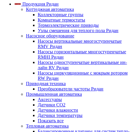
Продукция Ридан
Коттеджная автоматика
Коллекторные группы
Комнатные термостаты
Термоэлектрические приводы
Узлы смешения для теплого пола Ридан
Насосное оборудование
Насосы вертикальные многоступенчатые
RMV Ридан
Насосы горизонтальные многоступенчатые
RMHI Ридан
Насосы одноступенчатые вертикальные ин-
лайн RV Ридан
Насосы циркуляционные с мокрым ротором
RW Ридан
Приводная техника
Преобразователи частоты Ридан
Промышленная автоматика
Аксессуары
Датчики CO2
Датчики влажности
Датчики температуры
Показать все
Тепловая автоматика
Балансировочные клапаны для систем тепло-