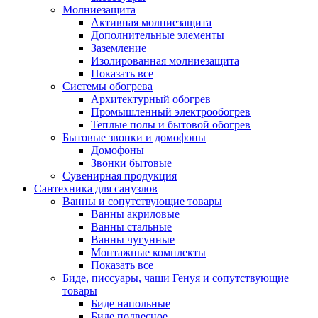
Молниезащита
Активная молниезащита
Дополнительные элементы
Заземление
Изолированная молниезащита
Показать все
Системы обогрева
Архитектурный обогрев
Промышленный электрообогрев
Теплые полы и бытовой обогрев
Бытовые звонки и домофоны
Домофоны
Звонки бытовые
Сувенирная продукция
Сантехника для санузлов
Ванны и сопутствующие товары
Ванны акриловые
Ванны стальные
Ванны чугунные
Монтажные комплекты
Показать все
Биде, писсуары, чаши Генуя и сопутствующие
товары
Биде напольные
Биде подвесное