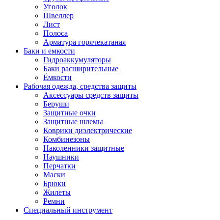
Уголок
Швеллер
Лист
Полоса
Арматура горячекатаная
Баки и емкости
Гидроаккумуляторы
Баки расширительные
Ёмкости
Рабочая одежда, средства защиты
Аксессуары средств защиты
Беруши
Защитные очки
Защитные шлемы
Коврики диэлектрические
Комбинезоны
Наколенники защитные
Наушники
Перчатки
Маски
Брюки
Жилеты
Ремни
Специальный инструмент