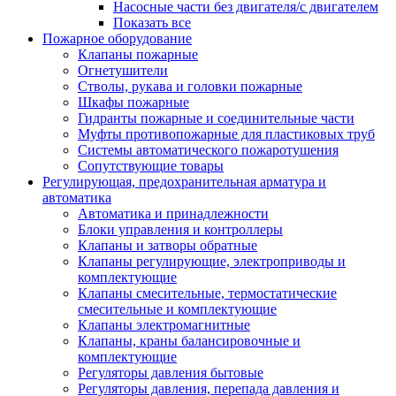
Насосные части без двигателя/с двигателем
Показать все
Пожарное оборудование
Клапаны пожарные
Огнетушители
Стволы, рукава и головки пожарные
Шкафы пожарные
Гидранты пожарные и соединительные части
Муфты противопожарные для пластиковых труб
Системы автоматического пожаротушения
Сопутствующие товары
Регулирующая, предохранительная арматура и
автоматика
Автоматика и принадлежности
Блоки управления и контроллеры
Клапаны и затворы обратные
Клапаны регулирующие, электроприводы и
комплектующие
Клапаны смесительные, термостатические
смесительные и комплектующие
Клапаны электромагнитные
Клапаны, краны балансировочные и
комплектующие
Регуляторы давления бытовые
Регуляторы давления, перепада давления и