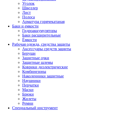
Уголок
Швеллер
Лист
Полоса
Арматура горячекатаная
Баки и емкости
Гидроаккумуляторы
Баки расширительные
Ёмкости
Рабочая одежда, средства защиты
Аксессуары средств защиты
Беруши
Защитные очки
Защитные шлемы
Коврики диэлектрические
Комбинезоны
Наколенники защитные
Наушники
Перчатки
Маски
Брюки
Жилеты
Ремни
Специальный инструмент