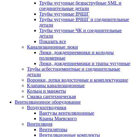
Трубы чугунные безраструбные SML и
соединительные детали
Трубы чугунные ВЧШГ
Трубы чугунные ВЧШГ и соединительные
детали
Трубы чугунные ЧК и соединительные
детали
Показать все
Канализационные люки
Люки, дождеприемники и колодцы
полимерные
Люки, дождеприемники и трапы чугунные
Трубы асбестоцементные и соединительные
детали
Воронки, лотки водосточные и комплектующие
Клапаны канализационные
Кольца и манжеты
Смазка сантехническая
Вентиляционное оборудование
Воздухоотводчики
Вантузы вентиляционные
Краны Маевского
Вентиляция
Вентиляторы
Вентиляционные комплекты