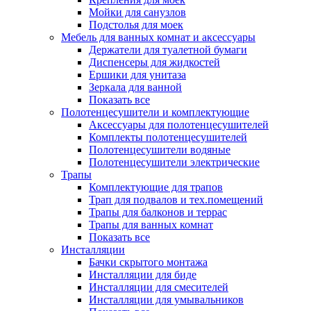
Мойки для санузлов
Подстолья для моек
Мебель для ванных комнат и аксессуары
Держатели для туалетной бумаги
Диспенсеры для жидкостей
Ершики для унитаза
Зеркала для ванной
Показать все
Полотенцесушители и комплектующие
Аксессуары для полотенцесушителей
Комплекты полотенцесушителей
Полотенцесушители водяные
Полотенцесушители электрические
Трапы
Комплектующие для трапов
Трап для подвалов и тех.помещений
Трапы для балконов и террас
Трапы для ванных комнат
Показать все
Инсталляции
Бачки скрытого монтажа
Инсталляции для биде
Инсталляции для смесителей
Инсталляции для умывальников