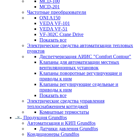
MCD-100
MCD-201
Частотные преобразователи
ONI A150
VEDA VF-101
VEDA VF-51
VF-302C Crane Drive
Показать все
Электрические средства автоматизации тепловых
пунктов
Диспетчеризация АИИС "Comfort Contour"
Клапаны для автоматизации местных
вентиляционных установок
Клапаны поворотные регулирующие и
приводы к ним
Клапаны регулирующие седельные и
приводы к ним
Показать все
Электрические средства управления
теплоснабжением коттеджей
Комнатные термостаты
Продукция Grundfos
Автоматизация и КИП Grundfos
Датчики давления Grundfos
Кондиционеры Grundfos