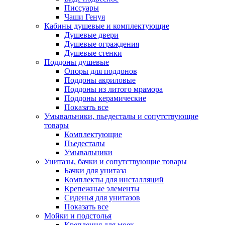
Писсуары
Чаши Генуя
Кабины душевые и комплектующие
Душевые двери
Душевые ограждения
Душевые стенки
Поддоны душевые
Опоры для поддонов
Поддоны акриловые
Поддоны из литого мрамора
Поддоны керамические
Показать все
Умывальники, пьедесталы и сопутствующие
товары
Комплектующие
Пьедесталы
Умывальники
Унитазы, бачки и сопутствующие товары
Бачки для унитаза
Комплекты для инсталляций
Крепежные элементы
Сиденья для унитазов
Показать все
Мойки и подстолья
Крепления для моек