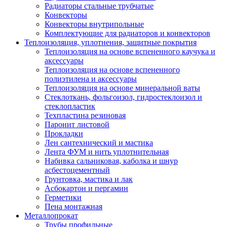
Радиаторы стальные трубчатые
Конвекторы
Конвекторы внутрипольные
Комплектующие для радиаторов и конвекторов
Теплоизоляция, уплотнения, защитные покрытия
Теплоизоляция на основе вспененного каучука и
аксессуары
Теплоизоляция на основе вспененного
полиэтилена и аксессуары
Теплоизоляция на основе минеральной ваты
Стеклоткань, фольгоизол, гидростеклоизол и
стеклопластик
Техпластина резиновая
Паронит листовой
Прокладки
Лен сантехнический и мастика
Лента ФУМ и нить уплотнительная
Набивка сальниковая, каболка и шнур
асбестоцементный
Грунтовка, мастика и лак
Асбокартон и пергамин
Герметики
Пена монтажная
Металлопрокат
Трубы профильные