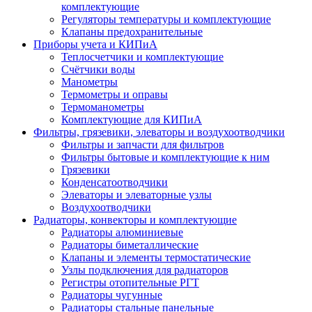
комплектующие
Регуляторы температуры и комплектующие
Клапаны предохранительные
Приборы учета и КИПиА
Теплосчетчики и комплектующие
Счётчики воды
Манометры
Термометры и оправы
Термоманометры
Комплектующие для КИПиА
Фильтры, грязевики, элеваторы и воздухоотводчики
Фильтры и запчасти для фильтров
Фильтры бытовые и комплектующие к ним
Грязевики
Конденсатоотводчики
Элеваторы и элеваторные узлы
Воздухоотводчики
Радиаторы, конвекторы и комплектующие
Радиаторы алюминиевые
Радиаторы биметаллические
Клапаны и элементы термостатические
Узлы подключения для радиаторов
Регистры отопительные РГТ
Радиаторы чугунные
Радиаторы стальные панельные