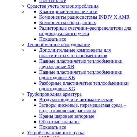
Показать все
Средства учета теплопотребления
Квартирные теплосчетчики
Компоненты радиосистемы INDIV X AMR
Компоненты сбора данных
Радиаторные счетчики–распределители для
индивидуального учета
Показать все
Теплообменное оборудование
Дополнительные компоненты для
пластинчатых теплообменников
Паяные пластинчатые теплообменники
двухходовые XB
Паяные пластинчатые теплообменники
одноходовые ХВ
Разборные пластинчатые теплообменники
одноходовые ХG
Трубопроводная арматура
Воздухоотводчики автоматические
Затворы дисковые, перемещаемая среда –
вода, гликолевые растворы
Краны шаровые запорные
Обратные клапаны
Показать все
Устройства плавного пуска