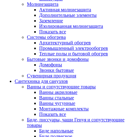
Молниезащита
Активная молниезащита
Дополнительные элементы
Заземление
Изолированная молниезащита
Показать все
Системы обогрева
Архитектурный обогрев
Промышленный электрообогрев
Теплые полы и бытовой обогрев
Бытовые звонки и домофоны
Домофоны
Звонки бытовые
Сувенирная продукция
Сантехника для санузлов
Ванны и сопутствующие товары
Ванны акриловые
Ванны стальные
Ванны чугунные
Монтажные комплекты
Показать все
Биде, писсуары, чаши Генуя и сопутствующие
товары
Биде напольные
Биде подвесное