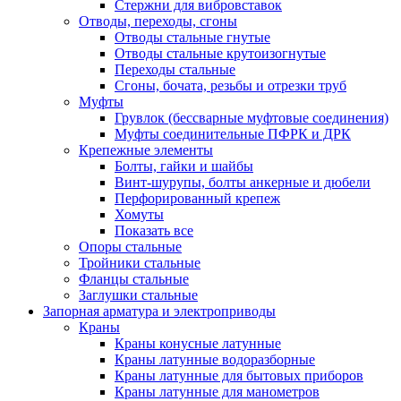
Стержни для вибровставок
Отводы, переходы, сгоны
Отводы стальные гнутые
Отводы стальные крутоизогнутые
Переходы стальные
Сгоны, бочата, резьбы и отрезки труб
Муфты
Грувлок (бессварные муфтовые соединения)
Муфты соединительные ПФРК и ДРК
Крепежные элементы
Болты, гайки и шайбы
Винт-шурупы, болты анкерные и дюбели
Перфорированный крепеж
Хомуты
Показать все
Опоры стальные
Тройники стальные
Фланцы стальные
Заглушки стальные
Запорная арматура и электроприводы
Краны
Краны конусные латунные
Краны латунные водоразборные
Краны латунные для бытовых приборов
Краны латунные для манометров