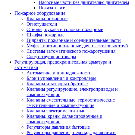
Насосные части без двигателя/с двигателем
Показать все
Пожарное оборудование
Клапаны пожарные
Огнетушители
Стволы, рукава и головки пожарные
Шкафы пожарные
Гидранты пожарные и соединительные части
Муфты противопожарные для пластиковых труб
Системы автоматического пожаротушения
Сопутствующие товары
Регулирующая, предохранительная арматура и
автоматика
Автоматика и принадлежности
Блоки управления и контроллеры
Клапаны и затворы обратные
Клапаны регулирующие, электроприводы и
комплектующие
Клапаны смесительные, термостатические
смесительные и комплектующие
Клапаны электромагнитные
Клапаны, краны балансировочные и
комплектующие
Регуляторы давления бытовые
Регуляторы давления, перепада давления и