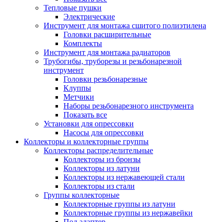
Тепловые пушки
Электрические
Инструмент для монтажа сшитого полиэтилена
Головки расширительные
Комплекты
Инструмент для монтажа радиаторов
Трубогибы, труборезы и резьбонарезной
инструмент
Головки резьбонарезные
Клуппы
Метчики
Наборы резьбонарезного инструмента
Показать все
Установки для опрессовки
Насосы для опрессовки
Коллекторы и коллекторные группы
Коллекторы распределительные
Коллекторы из бронзы
Коллекторы из латуни
Коллекторы из нержавеющей стали
Коллекторы из стали
Группы коллекторные
Коллекторные группы из латуни
Коллекторные группы из нержавейки
Под адаптер