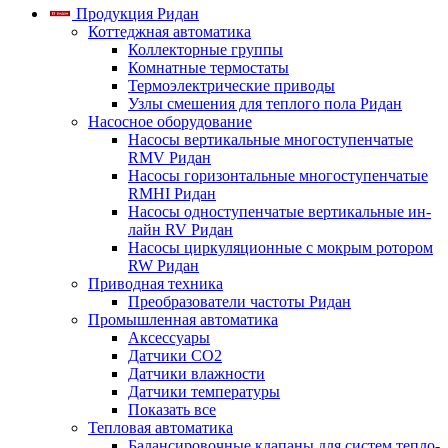
Продукция Ридан
Коттеджная автоматика
Коллекторные группы
Комнатные термостаты
Термоэлектрические приводы
Узлы смешения для теплого пола Ридан
Насосное оборудование
Насосы вертикальные многоступенчатые
RMV Ридан
Насосы горизонтальные многоступенчатые
RMHI Ридан
Насосы одноступенчатые вертикальные ин-
лайн RV Ридан
Насосы циркуляционные с мокрым ротором
RW Ридан
Приводная техника
Преобразователи частоты Ридан
Промышленная автоматика
Аксессуары
Датчики CO2
Датчики влажности
Датчики температуры
Показать все
Тепловая автоматика
Балансировочные клапаны для систем тепло-