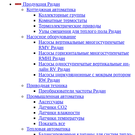
Продукция Ридан
Коттеджная автоматика
Коллекторные группы
Комнатные термостаты
Термоэлектрические приводы
Узлы смешения для теплого пола Ридан
Насосное оборудование
Насосы вертикальные многоступенчатые
RMV Ридан
Насосы горизонтальные многоступенчатые
RMHI Ридан
Насосы одноступенчатые вертикальные ин-
лайн RV Ридан
Насосы циркуляционные с мокрым ротором
RW Ридан
Приводная техника
Преобразователи частоты Ридан
Промышленная автоматика
Аксессуары
Датчики CO2
Датчики влажности
Датчики температуры
Показать все
Тепловая автоматика
Балансировочные клапаны для систем тепло-