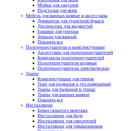
Мойки для санузлов
Подстолья для моек
Мебель для ванных комнат и аксессуары
Держатели для туалетной бумаги
Диспенсеры для жидкостей
Ершики для унитаза
Зеркала для ванной
Показать все
Полотенцесушители и комплектующие
Аксессуары для полотенцесушителей
Комплекты полотенцесушителей
Полотенцесушители водяные
Полотенцесушители электрические
Трапы
Комплектующие для трапов
Трап для подвалов и тех.помещений
Трапы для балконов и террас
Трапы для ванных комнат
Показать все
Инсталляции
Бачки скрытого монтажа
Инсталляции для биде
Инсталляции для смесителей
Инсталляции для умывальников