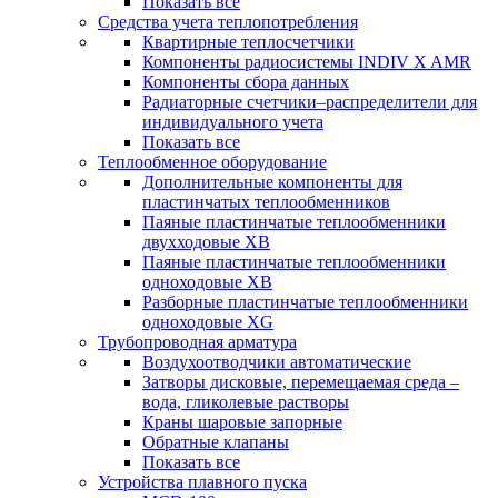
Показать все
Средства учета теплопотребления
Квартирные теплосчетчики
Компоненты радиосистемы INDIV X AMR
Компоненты сбора данных
Радиаторные счетчики–распределители для
индивидуального учета
Показать все
Теплообменное оборудование
Дополнительные компоненты для
пластинчатых теплообменников
Паяные пластинчатые теплообменники
двухходовые XB
Паяные пластинчатые теплообменники
одноходовые ХВ
Разборные пластинчатые теплообменники
одноходовые ХG
Трубопроводная арматура
Воздухоотводчики автоматические
Затворы дисковые, перемещаемая среда –
вода, гликолевые растворы
Краны шаровые запорные
Обратные клапаны
Показать все
Устройства плавного пуска