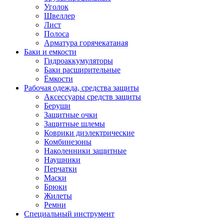
Уголок
Швеллер
Лист
Полоса
Арматура горячекатаная
Баки и емкости
Гидроаккумуляторы
Баки расширительные
Ёмкости
Рабочая одежда, средства защиты
Аксессуары средств защиты
Беруши
Защитные очки
Защитные шлемы
Коврики диэлектрические
Комбинезоны
Наколенники защитные
Наушники
Перчатки
Маски
Брюки
Жилеты
Ремни
Специальный инструмент