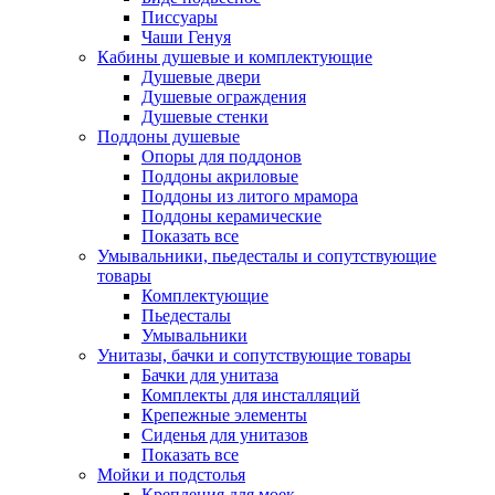
Писсуары
Чаши Генуя
Кабины душевые и комплектующие
Душевые двери
Душевые ограждения
Душевые стенки
Поддоны душевые
Опоры для поддонов
Поддоны акриловые
Поддоны из литого мрамора
Поддоны керамические
Показать все
Умывальники, пьедесталы и сопутствующие
товары
Комплектующие
Пьедесталы
Умывальники
Унитазы, бачки и сопутствующие товары
Бачки для унитаза
Комплекты для инсталляций
Крепежные элементы
Сиденья для унитазов
Показать все
Мойки и подстолья
Крепления для моек