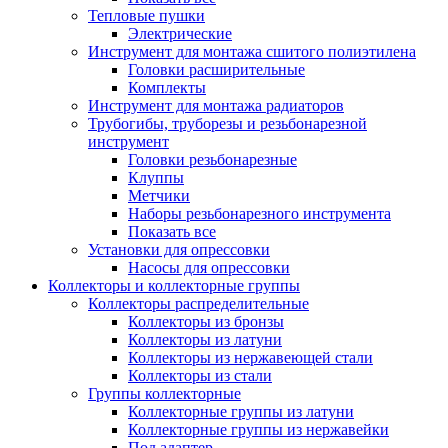
Тепловые пушки
Электрические
Инструмент для монтажа сшитого полиэтилена
Головки расширительные
Комплекты
Инструмент для монтажа радиаторов
Трубогибы, труборезы и резьбонарезной
инструмент
Головки резьбонарезные
Клуппы
Метчики
Наборы резьбонарезного инструмента
Показать все
Установки для опрессовки
Насосы для опрессовки
Коллекторы и коллекторные группы
Коллекторы распределительные
Коллекторы из бронзы
Коллекторы из латуни
Коллекторы из нержавеющей стали
Коллекторы из стали
Группы коллекторные
Коллекторные группы из латуни
Коллекторные группы из нержавейки
Под адаптер