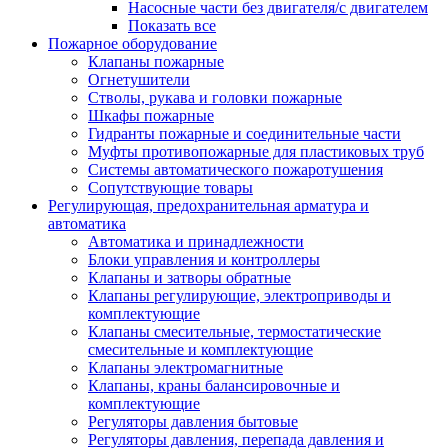
Насосные части без двигателя/с двигателем
Показать все
Пожарное оборудование
Клапаны пожарные
Огнетушители
Стволы, рукава и головки пожарные
Шкафы пожарные
Гидранты пожарные и соединительные части
Муфты противопожарные для пластиковых труб
Системы автоматического пожаротушения
Сопутствующие товары
Регулирующая, предохранительная арматура и
автоматика
Автоматика и принадлежности
Блоки управления и контроллеры
Клапаны и затворы обратные
Клапаны регулирующие, электроприводы и
комплектующие
Клапаны смесительные, термостатические
смесительные и комплектующие
Клапаны электромагнитные
Клапаны, краны балансировочные и
комплектующие
Регуляторы давления бытовые
Регуляторы давления, перепада давления и