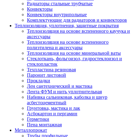
Радиаторы стальные трубчатые
Конвекторы
Конвекторы внутрипольные
Комплектующие для радиаторов и конвекторов
Теплоизоляция, уплотнения, защитные покрытия
Теплоизоляция на основе вспененного каучука и
аксессуары
Теплоизоляция на основе вспененного
полиэтилена и аксессуары
Теплоизоляция на основе минеральной ваты
Стеклоткань, фольгоизол, гидростеклоизол и
стеклопластик
Техпластина резиновая
Паронит листовой
Прокладки
Лен сантехнический и мастика
Лента ФУМ и нить уплотнительная
Набивка сальниковая, каболка и шнур
асбестоцементный
Грунтовка, мастика и лак
Асбокартон и пергамин
Герметики
Пена монтажная
Металлопрокат
Трубы профильные