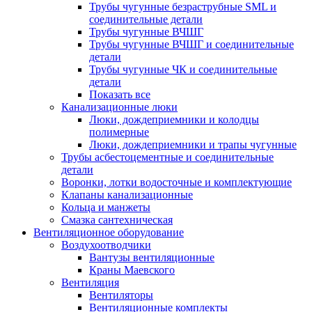
Трубы чугунные безраструбные SML и
соединительные детали
Трубы чугунные ВЧШГ
Трубы чугунные ВЧШГ и соединительные
детали
Трубы чугунные ЧК и соединительные
детали
Показать все
Канализационные люки
Люки, дождеприемники и колодцы
полимерные
Люки, дождеприемники и трапы чугунные
Трубы асбестоцементные и соединительные
детали
Воронки, лотки водосточные и комплектующие
Клапаны канализационные
Кольца и манжеты
Смазка сантехническая
Вентиляционное оборудование
Воздухоотводчики
Вантузы вентиляционные
Краны Маевского
Вентиляция
Вентиляторы
Вентиляционные комплекты