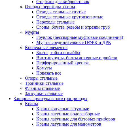
Стержни для вибровставок
Отводы, переходы, сгоны
Отводы стальные гнутые
Отводы стальные крутоизогнутые
Переходы стальные
Сгоны, бочата, резьбы и отрезки труб
Муфты
Грувлок (бессварные муфтовые соединения)
Муфты соединительные ПФРК и ДРК
Крепежные элементы
Болты, гайки и шайбы
Винт-шурупы, болты анкерные и дюбели
Перфорированный крепеж
Хомуты
Показать все
Опоры стальные
Тройники стальные
Фланцы стальные
Заглушки стальные
Запорная арматура и электроприводы
Краны
Краны конусные латунные
Краны латунные водоразборные
Краны латунные для бытовых приборов
Краны латунные для манометров