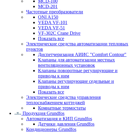
MCD-100
MCD-201
Частотные преобразователи
ONI A150
VEDA VF-101
VEDA VF-51
VF-302C Crane Drive
Показать все
Электрические средства автоматизации тепловых
пунктов
Диспетчеризация АИИС "Comfort Contour"
Клапаны для автоматизации местных
вентиляционных установок
Клапаны поворотные регулирующие и
приводы к ним
Клапаны регулирующие седельные и
приводы к ним
Показать все
Электрические средства управления
теплоснабжением коттеджей
Комнатные термостаты
Продукция Grundfos
Автоматизация и КИП Grundfos
Датчики давления Grundfos
Кондиционеры Grundfos