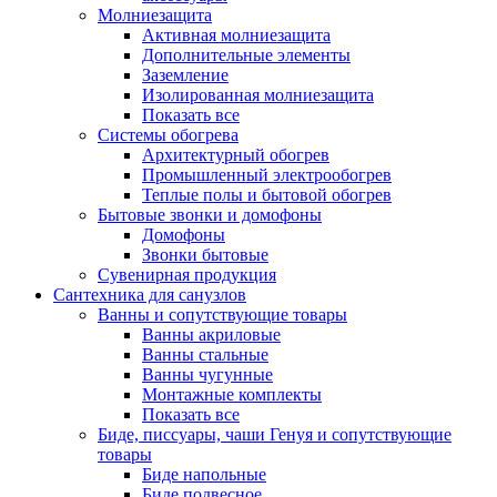
Молниезащита
Активная молниезащита
Дополнительные элементы
Заземление
Изолированная молниезащита
Показать все
Системы обогрева
Архитектурный обогрев
Промышленный электрообогрев
Теплые полы и бытовой обогрев
Бытовые звонки и домофоны
Домофоны
Звонки бытовые
Сувенирная продукция
Сантехника для санузлов
Ванны и сопутствующие товары
Ванны акриловые
Ванны стальные
Ванны чугунные
Монтажные комплекты
Показать все
Биде, писсуары, чаши Генуя и сопутствующие
товары
Биде напольные
Биде подвесное