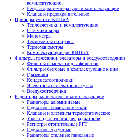
комплектующие
Регуляторы температуры и комплектующие
Клапаны предохранительные
Приборы учета и КИПиА
Теплосчетчики и комплектующие
Счётчики воды
Манометры
Термометры и оправы
Термоманометры
Комплектующие для КИПиА
Фильтры, грязевики, элеваторы и воздухоотводчики
Фильтры и запчасти для фильтров
Фильтры бытовые и комплектующие к ним
Грязевики
Конденсатоотводчики
Элеваторы и элеваторные узлы
Воздухоотводчики
Радиаторы, конвекторы и комплектующие
Радиаторы алюминиевые
Радиаторы биметаллические
Клапаны и элементы термостатические
Узлы подключения для радиаторов
Регистры отопительные РГТ
Радиаторы чугунные
Радиаторы стальные панельные