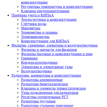
комплектующие
Регуляторы температуры и комплектующие
Клапаны предохранительные
Приборы учета и КИПиА
Теплосчетчики и комплектующие
Счётчики воды
Манометры
Термометры и оправы
Термоманометры
Комплектующие для КИПиА
Фильтры, грязевики, элеваторы и воздухоотводчики
Фильтры и запчасти для фильтров
Фильтры бытовые и комплектующие к ним
Грязевики
Конденсатоотводчики
Элеваторы и элеваторные узлы
Воздухоотводчики
Радиаторы, конвекторы и комплектующие
Радиаторы алюминиевые
Радиаторы биметаллические
Клапаны и элементы термостатические
Узлы подключения для радиаторов
Регистры отопительные РГТ
Радиаторы чугунные
Радиаторы стальные панельные