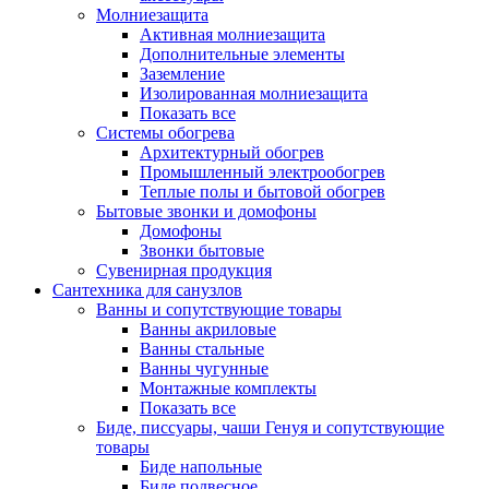
Молниезащита
Активная молниезащита
Дополнительные элементы
Заземление
Изолированная молниезащита
Показать все
Системы обогрева
Архитектурный обогрев
Промышленный электрообогрев
Теплые полы и бытовой обогрев
Бытовые звонки и домофоны
Домофоны
Звонки бытовые
Сувенирная продукция
Сантехника для санузлов
Ванны и сопутствующие товары
Ванны акриловые
Ванны стальные
Ванны чугунные
Монтажные комплекты
Показать все
Биде, писсуары, чаши Генуя и сопутствующие
товары
Биде напольные
Биде подвесное