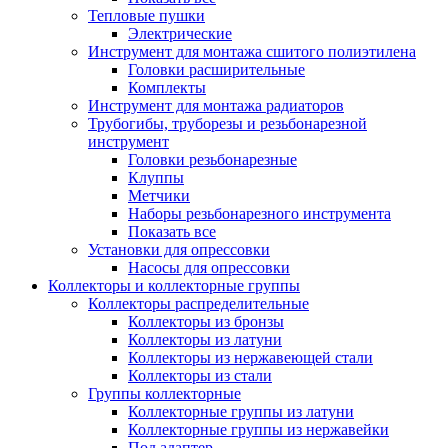
Тепловые пушки
Электрические
Инструмент для монтажа сшитого полиэтилена
Головки расширительные
Комплекты
Инструмент для монтажа радиаторов
Трубогибы, труборезы и резьбонарезной
инструмент
Головки резьбонарезные
Клуппы
Метчики
Наборы резьбонарезного инструмента
Показать все
Установки для опрессовки
Насосы для опрессовки
Коллекторы и коллекторные группы
Коллекторы распределительные
Коллекторы из бронзы
Коллекторы из латуни
Коллекторы из нержавеющей стали
Коллекторы из стали
Группы коллекторные
Коллекторные группы из латуни
Коллекторные группы из нержавейки
Под адаптер