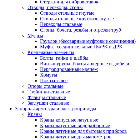
Стержни для вибровставок
Отводы, переходы, сгоны
Отводы стальные гнутые
Отводы стальные крутоизогнутые
Переходы стальные
Сгоны, бочата, резьбы и отрезки труб
Муфты
Грувлок (бессварные муфтовые соединения)
Муфты соединительные ПФРК и ДРК
Крепежные элементы
Болты, гайки и шайбы
Винт-шурупы, болты анкерные и дюбели
Перфорированный крепеж
Хомуты
Показать все
Опоры стальные
Тройники стальные
Фланцы стальные
Заглушки стальные
Запорная арматура и электроприводы
Краны
Краны конусные латунные
Краны латунные водоразборные
Краны латунные для бытовых приборов
Краны латунные для манометров