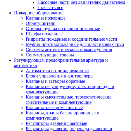
Насосные части без двигателя/с двигателем
Показать все
Пожарное оборудование
Клапаны пожарные
Огнетушители
Стволы, рукава и головки пожарные
Шкафы пожарные
Гидранты пожарные и соединительные части
Муфты противопожарные для пластиковых труб
Системы автоматического пожаротушения
Сопутствующие товары
Регулирующая, предохранительная арматура и
автоматика
Автоматика и принадлежности
Блоки управления и контроллеры
Клапаны и затворы обратные
Клапаны регулирующие, электроприводы и
комплектующие
Клапаны смесительные, термостатические
смесительные и комплектующие
Клапаны электромагнитные
Клапаны, краны балансировочные и
комплектующие
Регуляторы давления бытовые
Регуляторы давления, перепада давления и