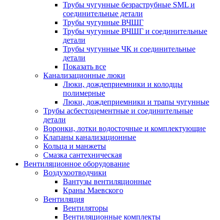
Трубы чугунные безраструбные SML и
соединительные детали
Трубы чугунные ВЧШГ
Трубы чугунные ВЧШГ и соединительные
детали
Трубы чугунные ЧК и соединительные
детали
Показать все
Канализационные люки
Люки, дождеприемники и колодцы
полимерные
Люки, дождеприемники и трапы чугунные
Трубы асбестоцементные и соединительные
детали
Воронки, лотки водосточные и комплектующие
Клапаны канализационные
Кольца и манжеты
Смазка сантехническая
Вентиляционное оборудование
Воздухоотводчики
Вантузы вентиляционные
Краны Маевского
Вентиляция
Вентиляторы
Вентиляционные комплекты