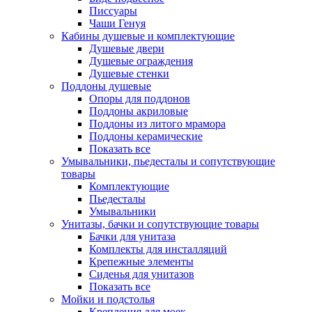
Писсуары
Чаши Генуя
Кабины душевые и комплектующие
Душевые двери
Душевые ограждения
Душевые стенки
Поддоны душевые
Опоры для поддонов
Поддоны акриловые
Поддоны из литого мрамора
Поддоны керамические
Показать все
Умывальники, пьедесталы и сопутствующие
товары
Комплектующие
Пьедесталы
Умывальники
Унитазы, бачки и сопутствующие товары
Бачки для унитаза
Комплекты для инсталляций
Крепежные элементы
Сиденья для унитазов
Показать все
Мойки и подстолья
Крепления для моек