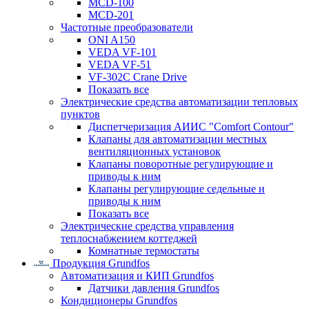
MCD-100
MCD-201
Частотные преобразователи
ONI A150
VEDA VF-101
VEDA VF-51
VF-302C Crane Drive
Показать все
Электрические средства автоматизации тепловых
пунктов
Диспетчеризация АИИС "Comfort Contour"
Клапаны для автоматизации местных
вентиляционных установок
Клапаны поворотные регулирующие и
приводы к ним
Клапаны регулирующие седельные и
приводы к ним
Показать все
Электрические средства управления
теплоснабжением коттеджей
Комнатные термостаты
Продукция Grundfos
Автоматизация и КИП Grundfos
Датчики давления Grundfos
Кондиционеры Grundfos