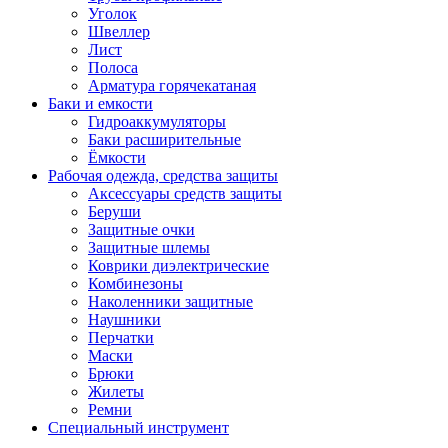
Уголок
Швеллер
Лист
Полоса
Арматура горячекатаная
Баки и емкости
Гидроаккумуляторы
Баки расширительные
Ёмкости
Рабочая одежда, средства защиты
Аксессуары средств защиты
Беруши
Защитные очки
Защитные шлемы
Коврики диэлектрические
Комбинезоны
Наколенники защитные
Наушники
Перчатки
Маски
Брюки
Жилеты
Ремни
Специальный инструмент