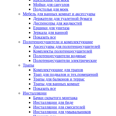
Мойки для санузлов
Подстолья для моек
Мебель для ванных комнат и аксессуары
Держатели для туалетной бумаги
Диспенсеры для жидкостей
Ершики для унитаза
Зеркала для ванной
Показать все
Полотенцесушители и комплектующие
Аксессуары для полотенцесушителей
Комплекты полотенцесушителей
Полотенцесушители водяные
Полотенцесушители электрические
Трапы
Комплектующие для трапов
Трап для подвалов и тех.помещений
Трапы для балконов и террас
Трапы для ванных комнат
Показать все
Инсталляции
Бачки скрытого монтажа
Инсталляции для биде
Инсталляции для смесителей
Инсталляции для умывальников