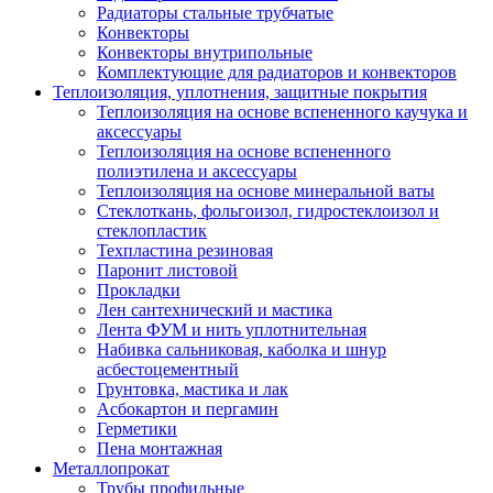
Радиаторы стальные трубчатые
Конвекторы
Конвекторы внутрипольные
Комплектующие для радиаторов и конвекторов
Теплоизоляция, уплотнения, защитные покрытия
Теплоизоляция на основе вспененного каучука и
аксессуары
Теплоизоляция на основе вспененного
полиэтилена и аксессуары
Теплоизоляция на основе минеральной ваты
Стеклоткань, фольгоизол, гидростеклоизол и
стеклопластик
Техпластина резиновая
Паронит листовой
Прокладки
Лен сантехнический и мастика
Лента ФУМ и нить уплотнительная
Набивка сальниковая, каболка и шнур
асбестоцементный
Грунтовка, мастика и лак
Асбокартон и пергамин
Герметики
Пена монтажная
Металлопрокат
Трубы профильные