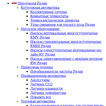
Продукция Ридан
Коттеджная автоматика
Коллекторные группы
Комнатные термостаты
Термоэлектрические приводы
Узлы смешения для теплого пола Ридан
Насосное оборудование
Насосы вертикальные многоступенчатые
RMV Ридан
Насосы горизонтальные многоступенчатые
RMHI Ридан
Насосы одноступенчатые вертикальные ин-
лайн RV Ридан
Насосы циркуляционные с мокрым ротором
RW Ридан
Приводная техника
Преобразователи частоты Ридан
Промышленная автоматика
Аксессуары
Датчики CO2
Датчики влажности
Датчики температуры
Показать все
Тепловая автоматика
Балансировочные клапаны для систем тепло-