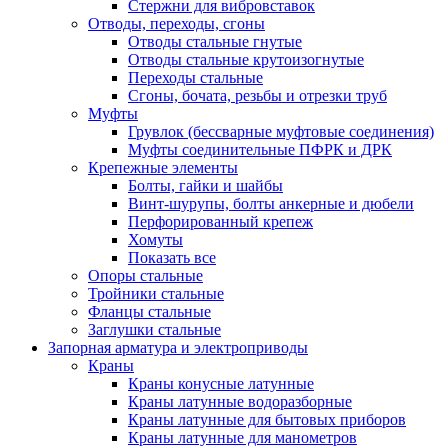
Стержни для вибровставок
Отводы, переходы, сгоны
Отводы стальные гнутые
Отводы стальные крутоизогнутые
Переходы стальные
Сгоны, бочата, резьбы и отрезки труб
Муфты
Грувлок (бессварные муфтовые соединения)
Муфты соединительные ПФРК и ДРК
Крепежные элементы
Болты, гайки и шайбы
Винт-шурупы, болты анкерные и дюбели
Перфорированный крепеж
Хомуты
Показать все
Опоры стальные
Тройники стальные
Фланцы стальные
Заглушки стальные
Запорная арматура и электроприводы
Краны
Краны конусные латунные
Краны латунные водоразборные
Краны латунные для бытовых приборов
Краны латунные для манометров