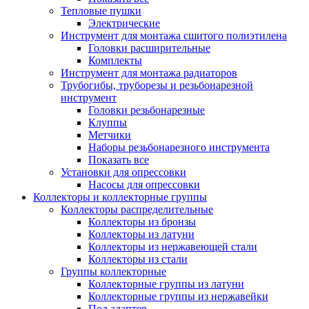
Тепловые пушки
Электрические
Инструмент для монтажа сшитого полиэтилена
Головки расширительные
Комплекты
Инструмент для монтажа радиаторов
Трубогибы, труборезы и резьбонарезной
инструмент
Головки резьбонарезные
Клуппы
Метчики
Наборы резьбонарезного инструмента
Показать все
Установки для опрессовки
Насосы для опрессовки
Коллекторы и коллекторные группы
Коллекторы распределительные
Коллекторы из бронзы
Коллекторы из латуни
Коллекторы из нержавеющей стали
Коллекторы из стали
Группы коллекторные
Коллекторные группы из латуни
Коллекторные группы из нержавейки
Под адаптер