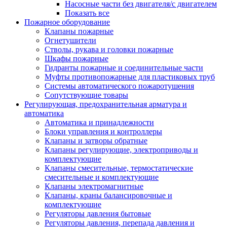
Насосные части без двигателя/с двигателем
Показать все
Пожарное оборудование
Клапаны пожарные
Огнетушители
Стволы, рукава и головки пожарные
Шкафы пожарные
Гидранты пожарные и соединительные части
Муфты противопожарные для пластиковых труб
Системы автоматического пожаротушения
Сопутствующие товары
Регулирующая, предохранительная арматура и
автоматика
Автоматика и принадлежности
Блоки управления и контроллеры
Клапаны и затворы обратные
Клапаны регулирующие, электроприводы и
комплектующие
Клапаны смесительные, термостатические
смесительные и комплектующие
Клапаны электромагнитные
Клапаны, краны балансировочные и
комплектующие
Регуляторы давления бытовые
Регуляторы давления, перепада давления и