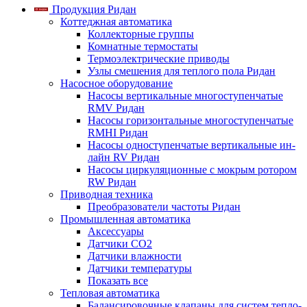
Продукция Ридан
Коттеджная автоматика
Коллекторные группы
Комнатные термостаты
Термоэлектрические приводы
Узлы смешения для теплого пола Ридан
Насосное оборудование
Насосы вертикальные многоступенчатые
RMV Ридан
Насосы горизонтальные многоступенчатые
RMHI Ридан
Насосы одноступенчатые вертикальные ин-
лайн RV Ридан
Насосы циркуляционные с мокрым ротором
RW Ридан
Приводная техника
Преобразователи частоты Ридан
Промышленная автоматика
Аксессуары
Датчики CO2
Датчики влажности
Датчики температуры
Показать все
Тепловая автоматика
Балансировочные клапаны для систем тепло-