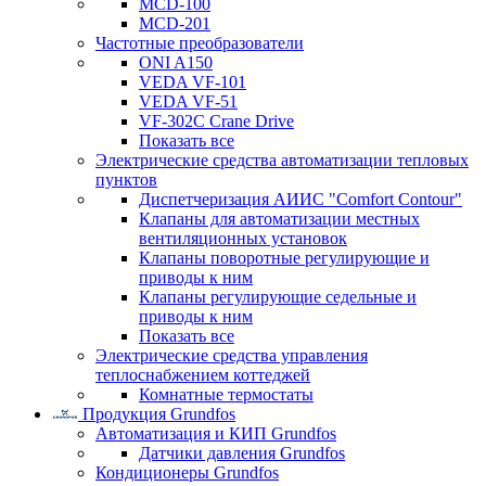
MCD-100
MCD-201
Частотные преобразователи
ONI A150
VEDA VF-101
VEDA VF-51
VF-302C Crane Drive
Показать все
Электрические средства автоматизации тепловых
пунктов
Диспетчеризация АИИС "Comfort Contour"
Клапаны для автоматизации местных
вентиляционных установок
Клапаны поворотные регулирующие и
приводы к ним
Клапаны регулирующие седельные и
приводы к ним
Показать все
Электрические средства управления
теплоснабжением коттеджей
Комнатные термостаты
Продукция Grundfos
Автоматизация и КИП Grundfos
Датчики давления Grundfos
Кондиционеры Grundfos