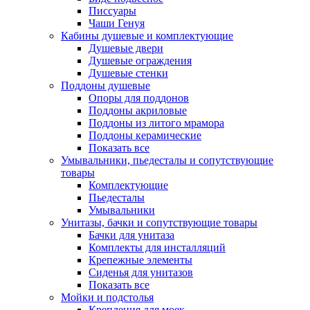
Писсуары
Чаши Генуя
Кабины душевые и комплектующие
Душевые двери
Душевые ограждения
Душевые стенки
Поддоны душевые
Опоры для поддонов
Поддоны акриловые
Поддоны из литого мрамора
Поддоны керамические
Показать все
Умывальники, пьедесталы и сопутствующие
товары
Комплектующие
Пьедесталы
Умывальники
Унитазы, бачки и сопутствующие товары
Бачки для унитаза
Комплекты для инсталляций
Крепежные элементы
Сиденья для унитазов
Показать все
Мойки и подстолья
Крепления для моек