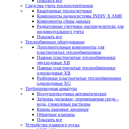
Показать все
Средства учета теплопотребления
Квартирные теплосчетчики
Компоненты радиосистемы INDIV X AMR
Компоненты сбора данных
Радиаторные счетчики–распределители для
индивидуального учета
Показать все
Теплообменное оборудование
Дополнительные компоненты для
пластинчатых теплообменников
Паяные пластинчатые теплообменники
двухходовые XB
Паяные пластинчатые теплообменники
одноходовые ХВ
Разборные пластинчатые теплообменники
одноходовые ХG
Трубопроводная арматура
Воздухоотводчики автоматические
Затворы дисковые, перемещаемая среда –
вода, гликолевые растворы
Краны шаровые запорные
Обратные клапаны
Показать все
Устройства плавного пуска