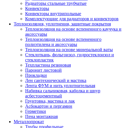
Радиаторы стальные трубчатые
Конвекторы
Конвекторы внутрипольные
Комплектующие для радиаторов и конвекторов
Теплоизоляция, уплотнения, защитные покрытия
Теплоизоляция на основе вспененного каучука и
аксессуары
Теплоизоляция на основе вспененного
полиэтилена и аксессуары
Теплоизоляция на основе минеральной ваты
Стеклоткань, фольгоизол, гидростеклоизол и
стеклопластик
Техпластина резиновая
Паронит листовой
Прокладки
Лен сантехнический и мастика
Лента ФУМ и нить уплотнительная
Набивка сальниковая, каболка и шнур
асбестоцементный
Грунтовка, мастика и лак
Асбокартон и пергамин
Герметики
Пена монтажная
Металлопрокат
Трубы профильные