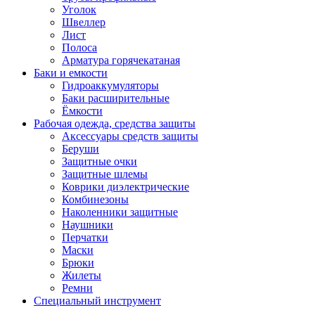
Уголок
Швеллер
Лист
Полоса
Арматура горячекатаная
Баки и емкости
Гидроаккумуляторы
Баки расширительные
Ёмкости
Рабочая одежда, средства защиты
Аксессуары средств защиты
Беруши
Защитные очки
Защитные шлемы
Коврики диэлектрические
Комбинезоны
Наколенники защитные
Наушники
Перчатки
Маски
Брюки
Жилеты
Ремни
Специальный инструмент