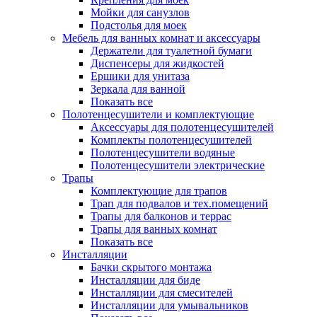
Мойки для санузлов
Подстолья для моек
Мебель для ванных комнат и аксессуары
Держатели для туалетной бумаги
Диспенсеры для жидкостей
Ершики для унитаза
Зеркала для ванной
Показать все
Полотенцесушители и комплектующие
Аксессуары для полотенцесушителей
Комплекты полотенцесушителей
Полотенцесушители водяные
Полотенцесушители электрические
Трапы
Комплектующие для трапов
Трап для подвалов и тех.помещений
Трапы для балконов и террас
Трапы для ванных комнат
Показать все
Инсталляции
Бачки скрытого монтажа
Инсталляции для биде
Инсталляции для смесителей
Инсталляции для умывальников