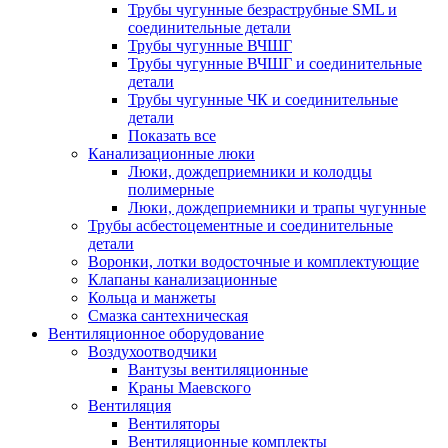
Трубы чугунные безраструбные SML и
соединительные детали
Трубы чугунные ВЧШГ
Трубы чугунные ВЧШГ и соединительные
детали
Трубы чугунные ЧК и соединительные
детали
Показать все
Канализационные люки
Люки, дождеприемники и колодцы
полимерные
Люки, дождеприемники и трапы чугунные
Трубы асбестоцементные и соединительные
детали
Воронки, лотки водосточные и комплектующие
Клапаны канализационные
Кольца и манжеты
Смазка сантехническая
Вентиляционное оборудование
Воздухоотводчики
Вантузы вентиляционные
Краны Маевского
Вентиляция
Вентиляторы
Вентиляционные комплекты