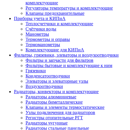
комплектующие
Регуляторы температуры и комплектующие
Клапаны предохранительные
Приборы учета и КИПиА
Теплосчетчики и комплектующие
Счётчики воды
Манометры
Термометры и оправы
Термоманометры
Комплектующие для КИПиА
Фильтры, грязевики, элеваторы и воздухоотводчики
Фильтры и запчасти для фильтров
Фильтры бытовые и комплектующие к ним
Грязевики
Конденсатоотводчики
Элеваторы и элеваторные узлы
Воздухоотводчики
Радиаторы, конвекторы и комплектующие
Радиаторы алюминиевые
Радиаторы биметаллические
Клапаны и элементы термостатические
Узлы подключения для радиаторов
Регистры отопительные РГТ
Радиаторы чугунные
Радиаторы стальные панельные