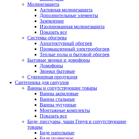
Молниезащита
Активная молниезащита
Дополнительные элементы
Заземление
Изолированная молниезащита
Показать все
Системы обогрева
Архитектурный обогрев
Промышленный электрообогрев
Теплые полы и бытовой обогрев
Бытовые звонки и домофоны
Домофоны
Звонки бытовые
Сувенирная продукция
Сантехника для санузлов
Ванны и сопутствующие товары
Ванны акриловые
Ванны стальные
Ванны чугунные
Монтажные комплекты
Показать все
Биде, писсуары, чаши Генуя и сопутствующие
товары
Биде напольные
Биде подвесное