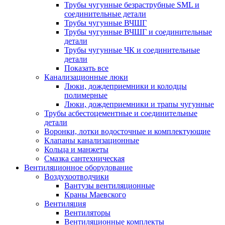
Трубы чугунные безраструбные SML и
соединительные детали
Трубы чугунные ВЧШГ
Трубы чугунные ВЧШГ и соединительные
детали
Трубы чугунные ЧК и соединительные
детали
Показать все
Канализационные люки
Люки, дождеприемники и колодцы
полимерные
Люки, дождеприемники и трапы чугунные
Трубы асбестоцементные и соединительные
детали
Воронки, лотки водосточные и комплектующие
Клапаны канализационные
Кольца и манжеты
Смазка сантехническая
Вентиляционное оборудование
Воздухоотводчики
Вантузы вентиляционные
Краны Маевского
Вентиляция
Вентиляторы
Вентиляционные комплекты