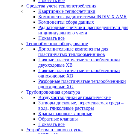
Показать все
Средства учета теплопотребления
Квартирные теплосчетчики
Компоненты радиосистемы INDIV X AMR
Компоненты сбора данных
Радиаторные счетчики–распределители для
индивидуального учета
Показать все
Теплообменное оборудование
Дополнительные компоненты для
пластинчатых теплообменников
Паяные пластинчатые теплообменники
двухходовые XB
Паяные пластинчатые теплообменники
одноходовые ХВ
Разборные пластинчатые теплообменники
одноходовые ХG
Трубопроводная арматура
Воздухоотводчики автоматические
Затворы дисковые, перемещаемая среда –
вода, гликолевые растворы
Краны шаровые запорные
Обратные клапаны
Показать все
Устройства плавного пуска