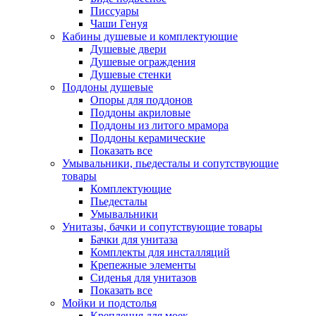
Писсуары
Чаши Генуя
Кабины душевые и комплектующие
Душевые двери
Душевые ограждения
Душевые стенки
Поддоны душевые
Опоры для поддонов
Поддоны акриловые
Поддоны из литого мрамора
Поддоны керамические
Показать все
Умывальники, пьедесталы и сопутствующие
товары
Комплектующие
Пьедесталы
Умывальники
Унитазы, бачки и сопутствующие товары
Бачки для унитаза
Комплекты для инсталляций
Крепежные элементы
Сиденья для унитазов
Показать все
Мойки и подстолья
Крепления для моек