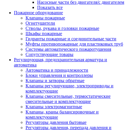
Насосные части без двигателя/с двигателем
Показать все
Пожарное оборудование
Клапаны пожарные
Огнетушители
Стволы, рукава и головки пожарные
Шкафы пожарные
Гидранты пожарные и соединительные части
Муфты противопожарные для пластиковых труб
Системы автоматического пожаротушения
Сопутствующие товары
Регулирующая, предохранительная арматура и
автоматика
Автоматика и принадлежности
Блоки управления и контроллеры
Клапаны и затворы обратные
Клапаны регулирующие, электроприводы и
комплектующие
Клапаны смесительные, термостатические
смесительные и комплектующие
Клапаны электромагнитные
Клапаны, краны балансировочные и
комплектующие
Регуляторы давления бытовые
Регуляторы давления, перепада давления и