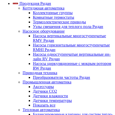
Продукция Ридан
Коттеджная автоматика
Коллекторные группы
Комнатные термостаты
Термоэлектрические приводы
Узлы смешения для теплого пола Ридан
Насосное оборудование
Насосы вертикальные многоступенчатые
RMV Ридан
Насосы горизонтальные многоступенчатые
RMHI Ридан
Насосы одноступенчатые вертикальные ин-
лайн RV Ридан
Насосы циркуляционные с мокрым ротором
RW Ридан
Приводная техника
Преобразователи частоты Ридан
Промышленная автоматика
Аксессуары
Датчики CO2
Датчики влажности
Датчики температуры
Показать все
Тепловая автоматика
Балансировочные клапаны для систем тепло-