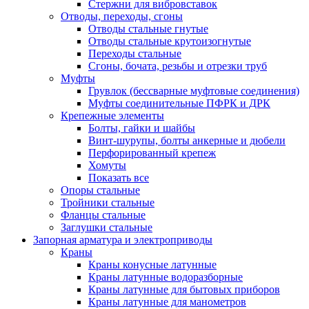
Стержни для вибровставок
Отводы, переходы, сгоны
Отводы стальные гнутые
Отводы стальные крутоизогнутые
Переходы стальные
Сгоны, бочата, резьбы и отрезки труб
Муфты
Грувлок (бессварные муфтовые соединения)
Муфты соединительные ПФРК и ДРК
Крепежные элементы
Болты, гайки и шайбы
Винт-шурупы, болты анкерные и дюбели
Перфорированный крепеж
Хомуты
Показать все
Опоры стальные
Тройники стальные
Фланцы стальные
Заглушки стальные
Запорная арматура и электроприводы
Краны
Краны конусные латунные
Краны латунные водоразборные
Краны латунные для бытовых приборов
Краны латунные для манометров