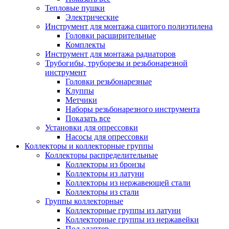
Тепловые пушки
Электрические
Инструмент для монтажа сшитого полиэтилена
Головки расширительные
Комплекты
Инструмент для монтажа радиаторов
Трубогибы, труборезы и резьбонарезной
инструмент
Головки резьбонарезные
Клуппы
Метчики
Наборы резьбонарезного инструмента
Показать все
Установки для опрессовки
Насосы для опрессовки
Коллекторы и коллекторные группы
Коллекторы распределительные
Коллекторы из бронзы
Коллекторы из латуни
Коллекторы из нержавеющей стали
Коллекторы из стали
Группы коллекторные
Коллекторные группы из латуни
Коллекторные группы из нержавейки
Под адаптер