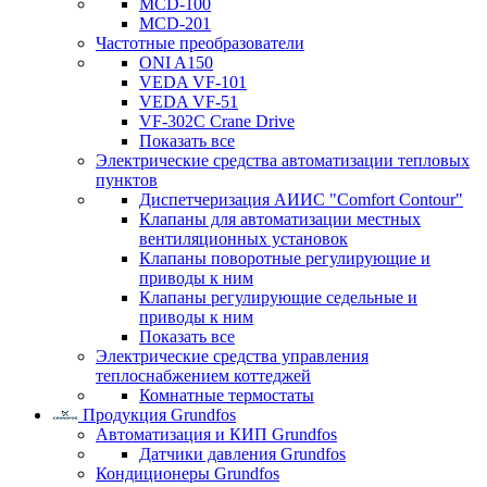
MCD-100
MCD-201
Частотные преобразователи
ONI A150
VEDA VF-101
VEDA VF-51
VF-302C Crane Drive
Показать все
Электрические средства автоматизации тепловых
пунктов
Диспетчеризация АИИС "Comfort Contour"
Клапаны для автоматизации местных
вентиляционных установок
Клапаны поворотные регулирующие и
приводы к ним
Клапаны регулирующие седельные и
приводы к ним
Показать все
Электрические средства управления
теплоснабжением коттеджей
Комнатные термостаты
Продукция Grundfos
Автоматизация и КИП Grundfos
Датчики давления Grundfos
Кондиционеры Grundfos