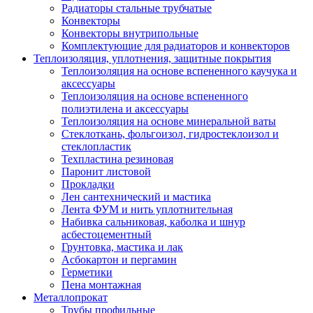
Радиаторы стальные трубчатые
Конвекторы
Конвекторы внутрипольные
Комплектующие для радиаторов и конвекторов
Теплоизоляция, уплотнения, защитные покрытия
Теплоизоляция на основе вспененного каучука и
аксессуары
Теплоизоляция на основе вспененного
полиэтилена и аксессуары
Теплоизоляция на основе минеральной ваты
Стеклоткань, фольгоизол, гидростеклоизол и
стеклопластик
Техпластина резиновая
Паронит листовой
Прокладки
Лен сантехнический и мастика
Лента ФУМ и нить уплотнительная
Набивка сальниковая, каболка и шнур
асбестоцементный
Грунтовка, мастика и лак
Асбокартон и пергамин
Герметики
Пена монтажная
Металлопрокат
Трубы профильные