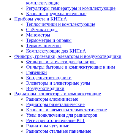
комплектующие
Регуляторы температуры и комплектующие
Клапаны предохранительные
Приборы учета и КИПиА
Теплосчетчики и комплектующие
Счётчики воды
Манометры
Термометры и оправы
Термоманометры
Комплектующие для КИПиА
Фильтры, грязевики, элеваторы и воздухоотводчики
Фильтры и запчасти для фильтров
Фильтры бытовые и комплектующие к ним
Грязевики
Конденсатоотводчики
Элеваторы и элеваторные узлы
Воздухоотводчики
Радиаторы, конвекторы и комплектующие
Радиаторы алюминиевые
Радиаторы биметаллические
Клапаны и элементы термостатические
Узлы подключения для радиаторов
Регистры отопительные РГТ
Радиаторы чугунные
Радиаторы стальные панельные