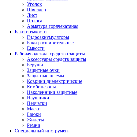
Уголок
Швеллер
Лист
Полоса
Арматура горячекатаная
Баки и емкости
Гидроаккумуляторы
Баки расширительные
Ёмкости
Рабочая одежда, средства защиты
Аксессуары средств защиты
Беруши
Защитные очки
Защитные шлемы
Коврики диэлектрические
Комбинезоны
Наколенники защитные
Наушники
Перчатки
Маски
Брюки
Жилеты
Ремни
Специальный инструмент