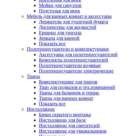
Мойки для санузлов
Подстолья для моек
Мебель для ванных комнат и аксессуары
Держатели для туалетной бумаги
Диспенсеры для жидкостей
Ершики для унитаза
Зеркала для ванной
Показать все
Полотенцесушители и комплектующие
Аксессуары для полотенцесушителей
Комплекты полотенцесушителей
Полотенцесушители водяные
Полотенцесушители электрические
Трапы
Комплектующие для трапов
Трап для подвалов и тех.помещений
Трапы для балконов и террас
Трапы для ванных комнат
Показать все
Инсталляции
Бачки скрытого монтажа
Инсталляции для биде
Инсталляции для смесителей
Инсталляции для умывальников