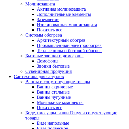
Молниезащита
Активная молниезащита
Дополнительные элементы
Заземление
Изолированная молниезащита
Показать все
Системы обогрева
Архитектурный обогрев
Промышленный электрообогрев
Теплые полы и бытовой обогрев
Бытовые звонки и домофоны
Домофоны
Звонки бытовые
Сувенирная продукция
Сантехника для санузлов
Ванны и сопутствующие товары
Ванны акриловые
Ванны стальные
Ванны чугунные
Монтажные комплекты
Показать все
Биде, писсуары, чаши Генуя и сопутствующие
товары
Биде напольные
Биде подвесное