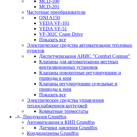
MCD-100
MCD-201
Частотные преобразователи
ONI A150
VEDA VF-101
VEDA VF-51
VF-302C Crane Drive
Показать все
Электрические средства автоматизации тепловых
пунктов
Диспетчеризация АИИС "Comfort Contour"
Клапаны для автоматизации местных
вентиляционных установок
Клапаны поворотные регулирующие и
приводы к ним
Клапаны регулирующие седельные и
приводы к ним
Показать все
Электрические средства управления
теплоснабжением коттеджей
Комнатные термостаты
Продукция Grundfos
Автоматизация и КИП Grundfos
Датчики давления Grundfos
Кондиционеры Grundfos