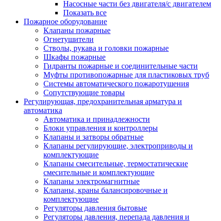
Насосные части без двигателя/с двигателем
Показать все
Пожарное оборудование
Клапаны пожарные
Огнетушители
Стволы, рукава и головки пожарные
Шкафы пожарные
Гидранты пожарные и соединительные части
Муфты противопожарные для пластиковых труб
Системы автоматического пожаротушения
Сопутствующие товары
Регулирующая, предохранительная арматура и
автоматика
Автоматика и принадлежности
Блоки управления и контроллеры
Клапаны и затворы обратные
Клапаны регулирующие, электроприводы и
комплектующие
Клапаны смесительные, термостатические
смесительные и комплектующие
Клапаны электромагнитные
Клапаны, краны балансировочные и
комплектующие
Регуляторы давления бытовые
Регуляторы давления, перепада давления и