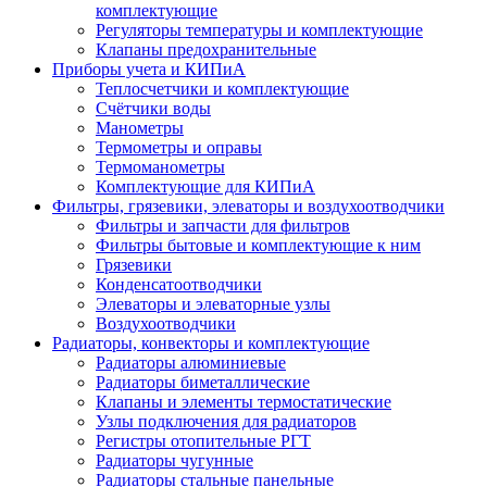
комплектующие
Регуляторы температуры и комплектующие
Клапаны предохранительные
Приборы учета и КИПиА
Теплосчетчики и комплектующие
Счётчики воды
Манометры
Термометры и оправы
Термоманометры
Комплектующие для КИПиА
Фильтры, грязевики, элеваторы и воздухоотводчики
Фильтры и запчасти для фильтров
Фильтры бытовые и комплектующие к ним
Грязевики
Конденсатоотводчики
Элеваторы и элеваторные узлы
Воздухоотводчики
Радиаторы, конвекторы и комплектующие
Радиаторы алюминиевые
Радиаторы биметаллические
Клапаны и элементы термостатические
Узлы подключения для радиаторов
Регистры отопительные РГТ
Радиаторы чугунные
Радиаторы стальные панельные