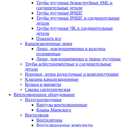
Трубы чугунные безраструбные SML и
соединительные детали
Трубы чугунные ВЧШГ
Трубы чугунные ВЧШГ и соединительные
детали
Трубы чугунные ЧК и соединительные
детали
Показать все
Канализационные люки
Люки, дождеприемники и колодцы
полимерные
Люки, дождеприемники и трапы чугунные
Трубы асбестоцементные и соединительные
детали
Воронки, лотки водосточные и комплектующие
Клапаны канализационные
Кольца и манжеты
Смазка сантехническая
Вентиляционное оборудование
Воздухоотводчики
Вантузы вентиляционные
Краны Маевского
Вентиляция
Вентиляторы
Вентиляционные комплекты