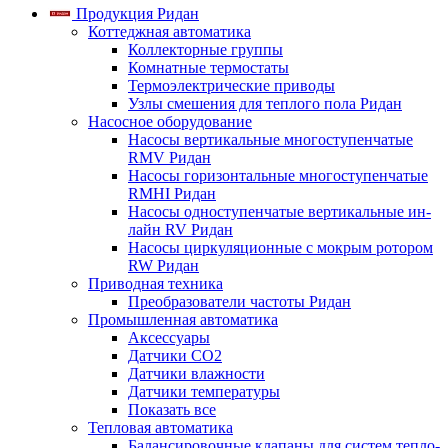
Продукция Ридан
Коттеджная автоматика
Коллекторные группы
Комнатные термостаты
Термоэлектрические приводы
Узлы смешения для теплого пола Ридан
Насосное оборудование
Насосы вертикальные многоступенчатые
RMV Ридан
Насосы горизонтальные многоступенчатые
RMHI Ридан
Насосы одноступенчатые вертикальные ин-
лайн RV Ридан
Насосы циркуляционные с мокрым ротором
RW Ридан
Приводная техника
Преобразователи частоты Ридан
Промышленная автоматика
Аксессуары
Датчики CO2
Датчики влажности
Датчики температуры
Показать все
Тепловая автоматика
Балансировочные клапаны для систем тепло-