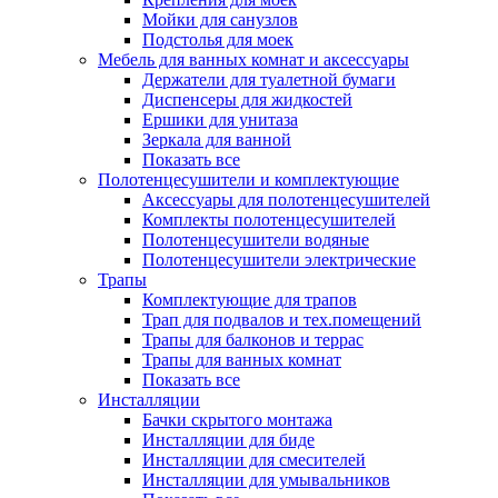
Мойки для санузлов
Подстолья для моек
Мебель для ванных комнат и аксессуары
Держатели для туалетной бумаги
Диспенсеры для жидкостей
Ершики для унитаза
Зеркала для ванной
Показать все
Полотенцесушители и комплектующие
Аксессуары для полотенцесушителей
Комплекты полотенцесушителей
Полотенцесушители водяные
Полотенцесушители электрические
Трапы
Комплектующие для трапов
Трап для подвалов и тех.помещений
Трапы для балконов и террас
Трапы для ванных комнат
Показать все
Инсталляции
Бачки скрытого монтажа
Инсталляции для биде
Инсталляции для смесителей
Инсталляции для умывальников