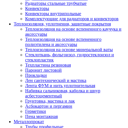
Радиаторы стальные трубчатые
Конвекторы
Конвекторы внутрипольные
Комплектующие для радиаторов и конвекторов
Теплоизоляция, уплотнения, защитные покрытия
Теплоизоляция на основе вспененного каучука и
аксессуары
Теплоизоляция на основе вспененного
полиэтилена и аксессуары
Теплоизоляция на основе минеральной ваты
Стеклоткань, фольгоизол, гидростеклоизол и
стеклопластик
Техпластина резиновая
Паронит листовой
Прокладки
Лен сантехнический и мастика
Лента ФУМ и нить уплотнительная
Набивка сальниковая, каболка и шнур
асбестоцементный
Грунтовка, мастика и лак
Асбокартон и пергамин
Герметики
Пена монтажная
Металлопрокат
Трубы профильные