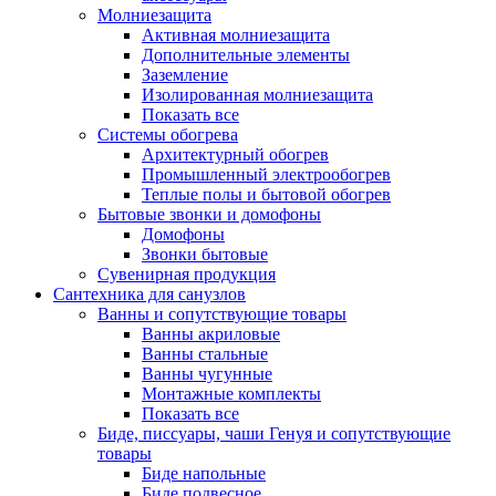
Молниезащита
Активная молниезащита
Дополнительные элементы
Заземление
Изолированная молниезащита
Показать все
Системы обогрева
Архитектурный обогрев
Промышленный электрообогрев
Теплые полы и бытовой обогрев
Бытовые звонки и домофоны
Домофоны
Звонки бытовые
Сувенирная продукция
Сантехника для санузлов
Ванны и сопутствующие товары
Ванны акриловые
Ванны стальные
Ванны чугунные
Монтажные комплекты
Показать все
Биде, писсуары, чаши Генуя и сопутствующие
товары
Биде напольные
Биде подвесное