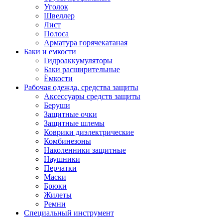
Уголок
Швеллер
Лист
Полоса
Арматура горячекатаная
Баки и емкости
Гидроаккумуляторы
Баки расширительные
Ёмкости
Рабочая одежда, средства защиты
Аксессуары средств защиты
Беруши
Защитные очки
Защитные шлемы
Коврики диэлектрические
Комбинезоны
Наколенники защитные
Наушники
Перчатки
Маски
Брюки
Жилеты
Ремни
Специальный инструмент