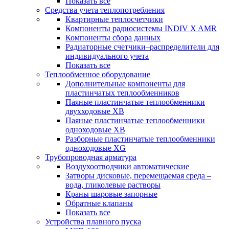
Показать все
Средства учета теплопотребления
Квартирные теплосчетчики
Компоненты радиосистемы INDIV X AMR
Компоненты сбора данных
Радиаторные счетчики–распределители для
индивидуального учета
Показать все
Теплообменное оборудование
Дополнительные компоненты для
пластинчатых теплообменников
Паяные пластинчатые теплообменники
двухходовые XB
Паяные пластинчатые теплообменники
одноходовые ХВ
Разборные пластинчатые теплообменники
одноходовые ХG
Трубопроводная арматура
Воздухоотводчики автоматические
Затворы дисковые, перемещаемая среда –
вода, гликолевые растворы
Краны шаровые запорные
Обратные клапаны
Показать все
Устройства плавного пуска