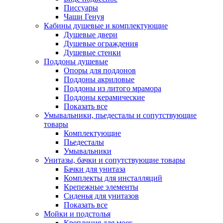
Писсуары
Чаши Генуя
Кабины душевые и комплектующие
Душевые двери
Душевые ограждения
Душевые стенки
Поддоны душевые
Опоры для поддонов
Поддоны акриловые
Поддоны из литого мрамора
Поддоны керамические
Показать все
Умывальники, пьедесталы и сопутствующие
товары
Комплектующие
Пьедесталы
Умывальники
Унитазы, бачки и сопутствующие товары
Бачки для унитаза
Комплекты для инсталляций
Крепежные элементы
Сиденья для унитазов
Показать все
Мойки и подстолья
Крепления для моек