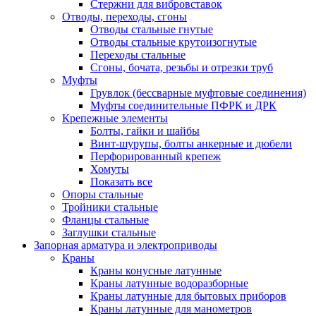
Стержни для вибровставок
Отводы, переходы, сгоны
Отводы стальные гнутые
Отводы стальные крутоизогнутые
Переходы стальные
Сгоны, бочата, резьбы и отрезки труб
Муфты
Грувлок (бессварные муфтовые соединения)
Муфты соединительные ПФРК и ДРК
Крепежные элементы
Болты, гайки и шайбы
Винт-шурупы, болты анкерные и дюбели
Перфорированный крепеж
Хомуты
Показать все
Опоры стальные
Тройники стальные
Фланцы стальные
Заглушки стальные
Запорная арматура и электроприводы
Краны
Краны конусные латунные
Краны латунные водоразборные
Краны латунные для бытовых приборов
Краны латунные для манометров