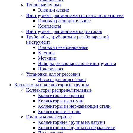
Тепловые пушки
Электрические
Инструмент для монтажа сшитого полиэтилена
Головки расширительные
Комплекты
Инструмент для монтажа радиаторов
Трубогибы, труборезы и резьбонарезной
инструмент
Головки резьбонарезные
Клуппы
Метчики
Наборы резьбонарезного инструмента
Показать все
Установки для опрессовки
Насосы для опрессовки
Коллекторы и коллекторные группы
Коллекторы распределительные
Коллекторы из бронзы
Коллекторы из латуни
Коллекторы из нержавеющей стали
Коллекторы из стали
Группы коллекторные
Коллекторные группы из латуни
Коллекторные группы из нержавейки
Под адаптер