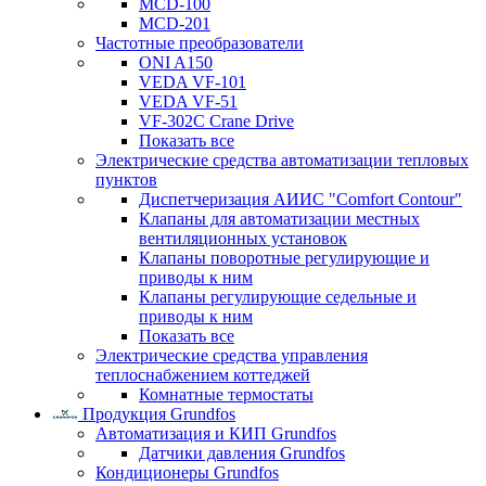
MCD-100
MCD-201
Частотные преобразователи
ONI A150
VEDA VF-101
VEDA VF-51
VF-302C Crane Drive
Показать все
Электрические средства автоматизации тепловых
пунктов
Диспетчеризация АИИС "Comfort Contour"
Клапаны для автоматизации местных
вентиляционных установок
Клапаны поворотные регулирующие и
приводы к ним
Клапаны регулирующие седельные и
приводы к ним
Показать все
Электрические средства управления
теплоснабжением коттеджей
Комнатные термостаты
Продукция Grundfos
Автоматизация и КИП Grundfos
Датчики давления Grundfos
Кондиционеры Grundfos