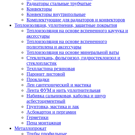
Радиаторы стальные трубчатые
Конвекторы
Конвекторы внутрипольные
Комплектующие для радиаторов и конвекторов
Теплоизоляция, уплотнения, защитные покрытия
Теплоизоляция на основе вспененного каучука и
аксессуары
Теплоизоляция на основе вспененного
полиэтилена и аксессуары
Теплоизоляция на основе минеральной ваты
Стеклоткань, фольгоизол, гидростеклоизол и
стеклопластик
Техпластина резиновая
Паронит листовой
Прокладки
Лен сантехнический и мастика
Лента ФУМ и нить уплотнительная
Набивка сальниковая, каболка и шнур
асбестоцементный
Грунтовка, мастика и лак
Асбокартон и пергамин
Герметики
Пена монтажная
Металлопрокат
Трубы профильные