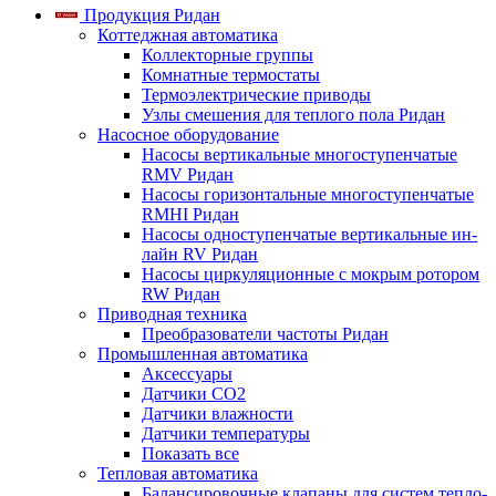
Продукция Ридан
Коттеджная автоматика
Коллекторные группы
Комнатные термостаты
Термоэлектрические приводы
Узлы смешения для теплого пола Ридан
Насосное оборудование
Насосы вертикальные многоступенчатые
RMV Ридан
Насосы горизонтальные многоступенчатые
RMHI Ридан
Насосы одноступенчатые вертикальные ин-
лайн RV Ридан
Насосы циркуляционные с мокрым ротором
RW Ридан
Приводная техника
Преобразователи частоты Ридан
Промышленная автоматика
Аксессуары
Датчики CO2
Датчики влажности
Датчики температуры
Показать все
Тепловая автоматика
Балансировочные клапаны для систем тепло-