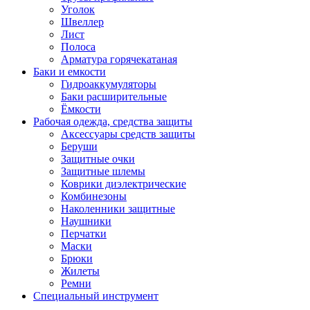
Уголок
Швеллер
Лист
Полоса
Арматура горячекатаная
Баки и емкости
Гидроаккумуляторы
Баки расширительные
Ёмкости
Рабочая одежда, средства защиты
Аксессуары средств защиты
Беруши
Защитные очки
Защитные шлемы
Коврики диэлектрические
Комбинезоны
Наколенники защитные
Наушники
Перчатки
Маски
Брюки
Жилеты
Ремни
Специальный инструмент