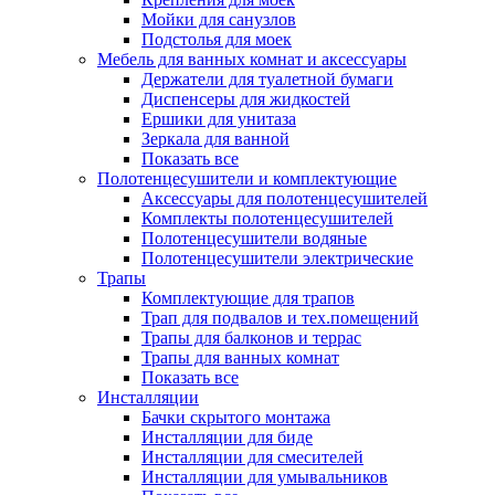
Мойки для санузлов
Подстолья для моек
Мебель для ванных комнат и аксессуары
Держатели для туалетной бумаги
Диспенсеры для жидкостей
Ершики для унитаза
Зеркала для ванной
Показать все
Полотенцесушители и комплектующие
Аксессуары для полотенцесушителей
Комплекты полотенцесушителей
Полотенцесушители водяные
Полотенцесушители электрические
Трапы
Комплектующие для трапов
Трап для подвалов и тех.помещений
Трапы для балконов и террас
Трапы для ванных комнат
Показать все
Инсталляции
Бачки скрытого монтажа
Инсталляции для биде
Инсталляции для смесителей
Инсталляции для умывальников