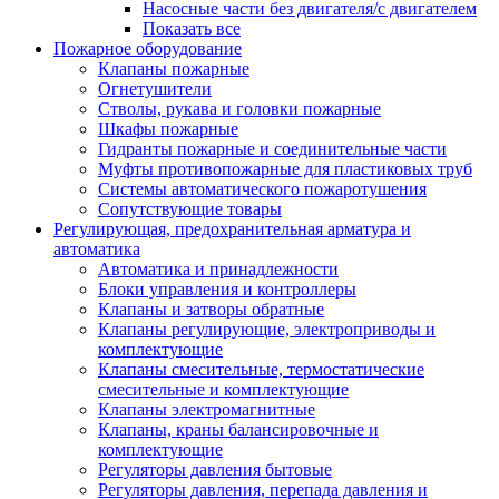
Насосные части без двигателя/с двигателем
Показать все
Пожарное оборудование
Клапаны пожарные
Огнетушители
Стволы, рукава и головки пожарные
Шкафы пожарные
Гидранты пожарные и соединительные части
Муфты противопожарные для пластиковых труб
Системы автоматического пожаротушения
Сопутствующие товары
Регулирующая, предохранительная арматура и
автоматика
Автоматика и принадлежности
Блоки управления и контроллеры
Клапаны и затворы обратные
Клапаны регулирующие, электроприводы и
комплектующие
Клапаны смесительные, термостатические
смесительные и комплектующие
Клапаны электромагнитные
Клапаны, краны балансировочные и
комплектующие
Регуляторы давления бытовые
Регуляторы давления, перепада давления и