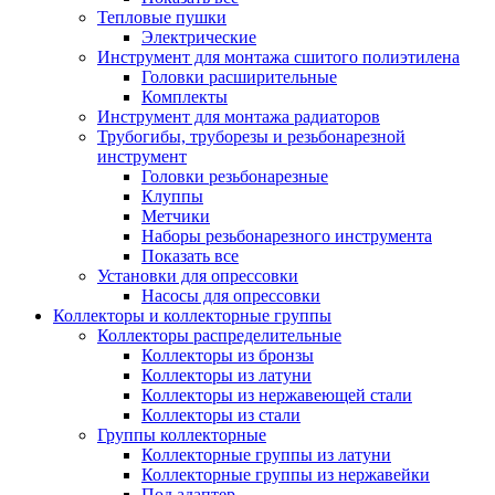
Тепловые пушки
Электрические
Инструмент для монтажа сшитого полиэтилена
Головки расширительные
Комплекты
Инструмент для монтажа радиаторов
Трубогибы, труборезы и резьбонарезной
инструмент
Головки резьбонарезные
Клуппы
Метчики
Наборы резьбонарезного инструмента
Показать все
Установки для опрессовки
Насосы для опрессовки
Коллекторы и коллекторные группы
Коллекторы распределительные
Коллекторы из бронзы
Коллекторы из латуни
Коллекторы из нержавеющей стали
Коллекторы из стали
Группы коллекторные
Коллекторные группы из латуни
Коллекторные группы из нержавейки
Под адаптер