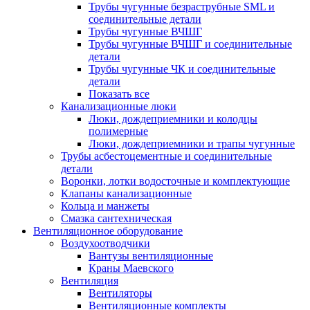
Трубы чугунные безраструбные SML и
соединительные детали
Трубы чугунные ВЧШГ
Трубы чугунные ВЧШГ и соединительные
детали
Трубы чугунные ЧК и соединительные
детали
Показать все
Канализационные люки
Люки, дождеприемники и колодцы
полимерные
Люки, дождеприемники и трапы чугунные
Трубы асбестоцементные и соединительные
детали
Воронки, лотки водосточные и комплектующие
Клапаны канализационные
Кольца и манжеты
Смазка сантехническая
Вентиляционное оборудование
Воздухоотводчики
Вантузы вентиляционные
Краны Маевского
Вентиляция
Вентиляторы
Вентиляционные комплекты