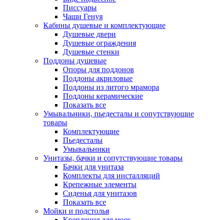
Писсуары
Чаши Генуя
Кабины душевые и комплектующие
Душевые двери
Душевые ограждения
Душевые стенки
Поддоны душевые
Опоры для поддонов
Поддоны акриловые
Поддоны из литого мрамора
Поддоны керамические
Показать все
Умывальники, пьедесталы и сопутствующие
товары
Комплектующие
Пьедесталы
Умывальники
Унитазы, бачки и сопутствующие товары
Бачки для унитаза
Комплекты для инсталляций
Крепежные элементы
Сиденья для унитазов
Показать все
Мойки и подстолья
Крепления для моек