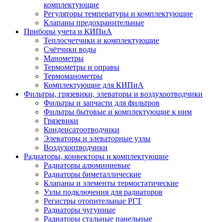
комплектующие
Регуляторы температуры и комплектующие
Клапаны предохранительные
Приборы учета и КИПиА
Теплосчетчики и комплектующие
Счётчики воды
Манометры
Термометры и оправы
Термоманометры
Комплектующие для КИПиА
Фильтры, грязевики, элеваторы и воздухоотводчики
Фильтры и запчасти для фильтров
Фильтры бытовые и комплектующие к ним
Грязевики
Конденсатоотводчики
Элеваторы и элеваторные узлы
Воздухоотводчики
Радиаторы, конвекторы и комплектующие
Радиаторы алюминиевые
Радиаторы биметаллические
Клапаны и элементы термостатические
Узлы подключения для радиаторов
Регистры отопительные РГТ
Радиаторы чугунные
Радиаторы стальные панельные