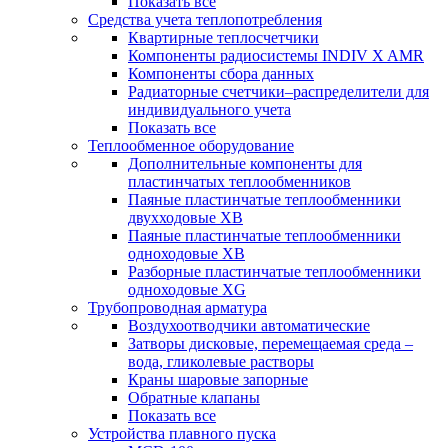
Показать все
Средства учета теплопотребления
Квартирные теплосчетчики
Компоненты радиосистемы INDIV X AMR
Компоненты сбора данных
Радиаторные счетчики–распределители для
индивидуального учета
Показать все
Теплообменное оборудование
Дополнительные компоненты для
пластинчатых теплообменников
Паяные пластинчатые теплообменники
двухходовые XB
Паяные пластинчатые теплообменники
одноходовые ХВ
Разборные пластинчатые теплообменники
одноходовые ХG
Трубопроводная арматура
Воздухоотводчики автоматические
Затворы дисковые, перемещаемая среда –
вода, гликолевые растворы
Краны шаровые запорные
Обратные клапаны
Показать все
Устройства плавного пуска