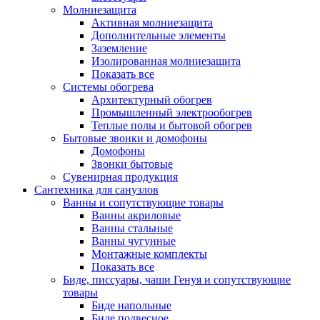
Молниезащита
Активная молниезащита
Дополнительные элементы
Заземление
Изолированная молниезащита
Показать все
Системы обогрева
Архитектурный обогрев
Промышленный электрообогрев
Теплые полы и бытовой обогрев
Бытовые звонки и домофоны
Домофоны
Звонки бытовые
Сувенирная продукция
Сантехника для санузлов
Ванны и сопутствующие товары
Ванны акриловые
Ванны стальные
Ванны чугунные
Монтажные комплекты
Показать все
Биде, писсуары, чаши Генуя и сопутствующие
товары
Биде напольные
Биде подвесное