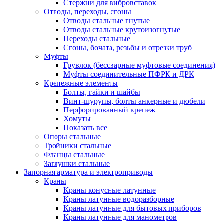
Стержни для вибровставок
Отводы, переходы, сгоны
Отводы стальные гнутые
Отводы стальные крутоизогнутые
Переходы стальные
Сгоны, бочата, резьбы и отрезки труб
Муфты
Грувлок (бессварные муфтовые соединения)
Муфты соединительные ПФРК и ДРК
Крепежные элементы
Болты, гайки и шайбы
Винт-шурупы, болты анкерные и дюбели
Перфорированный крепеж
Хомуты
Показать все
Опоры стальные
Тройники стальные
Фланцы стальные
Заглушки стальные
Запорная арматура и электроприводы
Краны
Краны конусные латунные
Краны латунные водоразборные
Краны латунные для бытовых приборов
Краны латунные для манометров