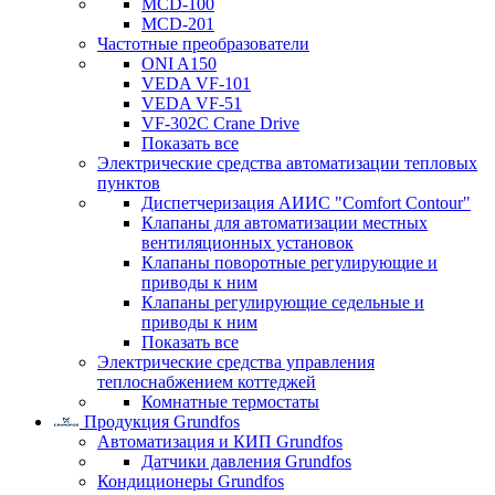
MCD-100
MCD-201
Частотные преобразователи
ONI A150
VEDA VF-101
VEDA VF-51
VF-302C Crane Drive
Показать все
Электрические средства автоматизации тепловых
пунктов
Диспетчеризация АИИС "Comfort Contour"
Клапаны для автоматизации местных
вентиляционных установок
Клапаны поворотные регулирующие и
приводы к ним
Клапаны регулирующие седельные и
приводы к ним
Показать все
Электрические средства управления
теплоснабжением коттеджей
Комнатные термостаты
Продукция Grundfos
Автоматизация и КИП Grundfos
Датчики давления Grundfos
Кондиционеры Grundfos