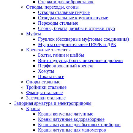
Стержни для вибровставок
Отводы, переходы, сгоны
Отводы стальные гнутые
Отводы стальные крутоизогнутые
Переходы стальные
Сгоны, бочата, резьбы и отрезки труб
Муфты
Грувлок (бессварные муфтовые соединения)
Муфты соединительные ПФРК и ДРК
Крепежные элементы
Болты, гайки и шайбы
Винт-шурупы, болты анкерные и дюбели
Перфорированный крепеж
Хомуты
Показать все
Опоры стальные
Тройники стальные
Фланцы стальные
Заглушки стальные
Запорная арматура и электроприводы
Краны
Краны конусные латунные
Краны латунные водоразборные
Краны латунные для бытовых приборов
Краны латунные для манометров