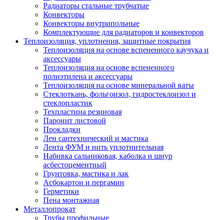
Радиаторы стальные трубчатые
Конвекторы
Конвекторы внутрипольные
Комплектующие для радиаторов и конвекторов
Теплоизоляция, уплотнения, защитные покрытия
Теплоизоляция на основе вспененного каучука и
аксессуары
Теплоизоляция на основе вспененного
полиэтилена и аксессуары
Теплоизоляция на основе минеральной ваты
Стеклоткань, фольгоизол, гидростеклоизол и
стеклопластик
Техпластина резиновая
Паронит листовой
Прокладки
Лен сантехнический и мастика
Лента ФУМ и нить уплотнительная
Набивка сальниковая, каболка и шнур
асбестоцементный
Грунтовка, мастика и лак
Асбокартон и пергамин
Герметики
Пена монтажная
Металлопрокат
Трубы профильные