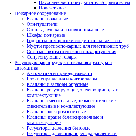
Насосные части без двигателя/с двигателем
Показать все
Пожарное оборудование
Клапаны пожарные
Огнетушители
Стволы, рукава и головки пожарные
Шкафы пожарные
Гидранты пожарные и соединительные части
Муфты противопожарные для пластиковых труб
Системы автоматического пожаротушения
Сопутствующие товары
Регулирующая, предохранительная арматура и
автоматика
Автоматика и принадлежности
Блоки управления и контроллеры
Клапаны и затворы обратные
Клапаны регулирующие, электроприводы и
комплектующие
Клапаны смесительные, термостатические
смесительные и комплектующие
Клапаны электромагнитные
Клапаны, краны балансировочные и
комплектующие
Регуляторы давления бытовые
Регуляторы давления, перепада давления и