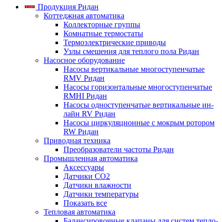
Продукция Ридан
Коттеджная автоматика
Коллекторные группы
Комнатные термостаты
Термоэлектрические приводы
Узлы смешения для теплого пола Ридан
Насосное оборудование
Насосы вертикальные многоступенчатые
RMV Ридан
Насосы горизонтальные многоступенчатые
RMHI Ридан
Насосы одноступенчатые вертикальные ин-
лайн RV Ридан
Насосы циркуляционные с мокрым ротором
RW Ридан
Приводная техника
Преобразователи частоты Ридан
Промышленная автоматика
Аксессуары
Датчики CO2
Датчики влажности
Датчики температуры
Показать все
Тепловая автоматика
Балансировочные клапаны для систем тепло-