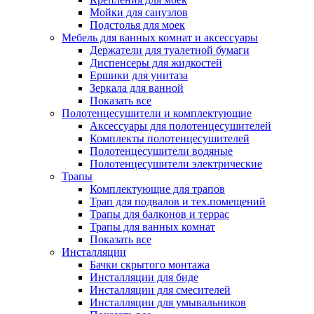
Мойки для санузлов
Подстолья для моек
Мебель для ванных комнат и аксессуары
Держатели для туалетной бумаги
Диспенсеры для жидкостей
Ершики для унитаза
Зеркала для ванной
Показать все
Полотенцесушители и комплектующие
Аксессуары для полотенцесушителей
Комплекты полотенцесушителей
Полотенцесушители водяные
Полотенцесушители электрические
Трапы
Комплектующие для трапов
Трап для подвалов и тех.помещений
Трапы для балконов и террас
Трапы для ванных комнат
Показать все
Инсталляции
Бачки скрытого монтажа
Инсталляции для биде
Инсталляции для смесителей
Инсталляции для умывальников