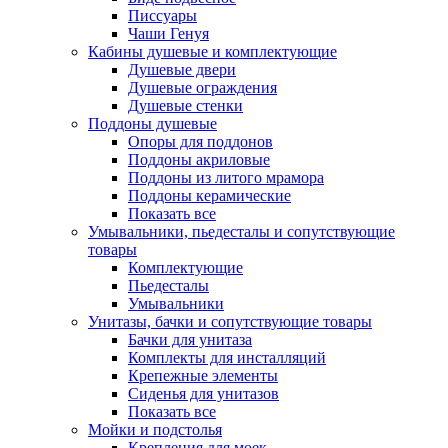
Писсуары
Чаши Генуя
Кабины душевые и комплектующие
Душевые двери
Душевые ограждения
Душевые стенки
Поддоны душевые
Опоры для поддонов
Поддоны акриловые
Поддоны из литого мрамора
Поддоны керамические
Показать все
Умывальники, пьедесталы и сопутствующие
товары
Комплектующие
Пьедесталы
Умывальники
Унитазы, бачки и сопутствующие товары
Бачки для унитаза
Комплекты для инсталляций
Крепежные элементы
Сиденья для унитазов
Показать все
Мойки и подстолья
Крепления для моек