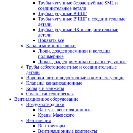
Трубы чугунные безраструбные SML и
соединительные детали
Трубы чугунные ВЧШГ
Трубы чугунные ВЧШГ и соединительные
детали
Трубы чугунные ЧК и соединительные
детали
Показать все
Канализационные люки
Люки, дождеприемники и колодцы
полимерные
Люки, дождеприемники и трапы чугунные
Трубы асбестоцементные и соединительные
детали
Воронки, лотки водосточные и комплектующие
Клапаны канализационные
Кольца и манжеты
Смазка сантехническая
Вентиляционное оборудование
Воздухоотводчики
Вантузы вентиляционные
Краны Маевского
Вентиляция
Вентиляторы
Вентиляционные комплекты