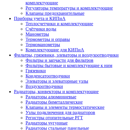
комплектующие
Регуляторы температуры и комплектующие
Клапаны предохранительные
Приборы учета и КИПиА
Теплосчетчики и комплектующие
Счётчики воды
Манометры
Термометры и оправы
Термоманометры
Комплектующие для КИПиА
Фильтры, грязевики, элеваторы и воздухоотводчики
Фильтры и запчасти для фильтров
Фильтры бытовые и комплектующие к ним
Грязевики
Конденсатоотводчики
Элеваторы и элеваторные узлы
Воздухоотводчики
Радиаторы, конвекторы и комплектующие
Радиаторы алюминиевые
Радиаторы биметаллические
Клапаны и элементы термостатические
Узлы подключения для радиаторов
Регистры отопительные РГТ
Радиаторы чугунные
Радиаторы стальные панельные