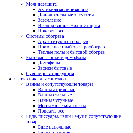
Молниезащита
Активная молниезащита
Дополнительные элементы
Заземление
Изолированная молниезащита
Показать все
Системы обогрева
Архитектурный обогрев
Промышленный электрообогрев
Теплые полы и бытовой обогрев
Бытовые звонки и домофоны
Домофоны
Звонки бытовые
Сувенирная продукция
Сантехника для санузлов
Ванны и сопутствующие товары
Ванны акриловые
Ванны стальные
Ванны чугунные
Монтажные комплекты
Показать все
Биде, писсуары, чаши Генуя и сопутствующие
товары
Биде напольные
Биде подвесное