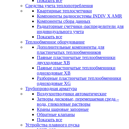
Показать все
Средства учета теплопотребления
Квартирные теплосчетчики
Компоненты радиосистемы INDIV X AMR
Компоненты сбора данных
Радиаторные счетчики–распределители для
индивидуального учета
Показать все
Теплообменное оборудование
Дополнительные компоненты для
пластинчатых теплообменников
Паяные пластинчатые теплообменники
двухходовые XB
Паяные пластинчатые теплообменники
одноходовые ХВ
Разборные пластинчатые теплообменники
одноходовые ХG
Трубопроводная арматура
Воздухоотводчики автоматические
Затворы дисковые, перемещаемая среда –
вода, гликолевые растворы
Краны шаровые запорные
Обратные клапаны
Показать все
Устройства плавного пуска