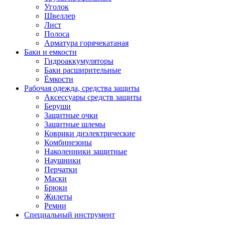
Уголок
Швеллер
Лист
Полоса
Арматура горячекатаная
Баки и емкости
Гидроаккумуляторы
Баки расширительные
Ёмкости
Рабочая одежда, средства защиты
Аксессуары средств защиты
Беруши
Защитные очки
Защитные шлемы
Коврики диэлектрические
Комбинезоны
Наколенники защитные
Наушники
Перчатки
Маски
Брюки
Жилеты
Ремни
Специальный инструмент