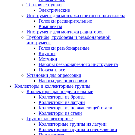
Тепловые пушки
Электрические
Инструмент для монтажа сшитого полиэтилена
Головки расширительные
Комплекты
Инструмент для монтажа радиаторов
Трубогибы, труборезы и резьбонарезной
инструмент
Головки резьбонарезные
Клуппы
Метчики
Наборы резьбонарезного инструмента
Показать все
Установки для опрессовки
Насосы для опрессовки
Коллекторы и коллекторные группы
Коллекторы распределительные
Коллекторы из бронзы
Коллекторы из латуни
Коллекторы из нержавеющей стали
Коллекторы из стали
Группы коллекторные
Коллекторные группы из латуни
Коллекторные группы из нержавейки
Под адаптер