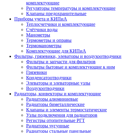
комплектующие
Регуляторы температуры и комплектующие
Клапаны предохранительные
Приборы учета и КИПиА
Теплосчетчики и комплектующие
Счётчики воды
Манометры
Термометры и оправы
Термоманометры
Комплектующие для КИПиА
Фильтры, грязевики, элеваторы и воздухоотводчики
Фильтры и запчасти для фильтров
Фильтры бытовые и комплектующие к ним
Грязевики
Конденсатоотводчики
Элеваторы и элеваторные узлы
Воздухоотводчики
Радиаторы, конвекторы и комплектующие
Радиаторы алюминиевые
Радиаторы биметаллические
Клапаны и элементы термостатические
Узлы подключения для радиаторов
Регистры отопительные РГТ
Радиаторы чугунные
Радиаторы стальные панельные