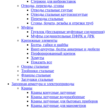
Стержни для вибровставок
Отводы, переходы, сгоны
Отводы стальные гнутые
Отводы стальные крутоизогнутые
Переходы стальные
Сгоны, бочата, резьбы и отрезки труб
Муфты
Грувлок (бессварные муфтовые соединения)
Муфты соединительные ПФРК и ДРК
Крепежные элементы
Болты, гайки и шайбы
Винт-шурупы, болты анкерные и дюбели
Перфорированный крепеж
Хомуты
Показать все
Опоры стальные
Тройники стальные
Фланцы стальные
Заглушки стальные
Запорная арматура и электроприводы
Краны
Краны конусные латунные
Краны латунные водоразборные
Краны латунные для бытовых приборов
Краны латунные для манометров