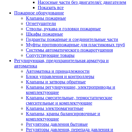
Насосные части без двигателя/с двигателем
Показать все
Пожарное оборудование
Клапаны пожарные
Огнетушители
Стволы, рукава и головки пожарные
Шкафы пожарные
Гидранты пожарные и соединительные части
Муфты противопожарные для пластиковых труб
Системы автоматического пожаротушения
Сопутствующие товары
Регулирующая, предохранительная арматура и
автоматика
Автоматика и принадлежности
Блоки управления и контроллеры
Клапаны и затворы обратные
Клапаны регулирующие, электроприводы и
комплектующие
Клапаны смесительные, термостатические
смесительные и комплектующие
Клапаны электромагнитные
Клапаны, краны балансировочные и
комплектующие
Регуляторы давления бытовые
Регуляторы давления, перепада давления и