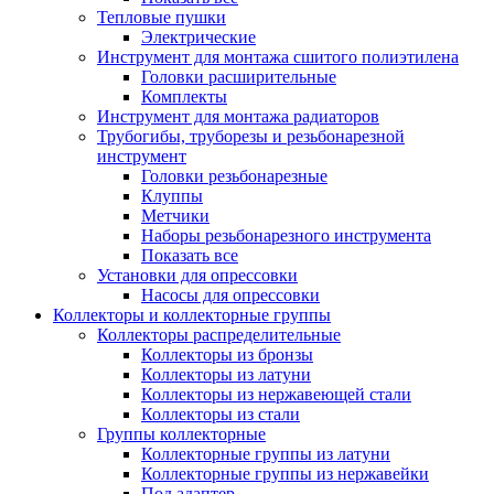
Тепловые пушки
Электрические
Инструмент для монтажа сшитого полиэтилена
Головки расширительные
Комплекты
Инструмент для монтажа радиаторов
Трубогибы, труборезы и резьбонарезной
инструмент
Головки резьбонарезные
Клуппы
Метчики
Наборы резьбонарезного инструмента
Показать все
Установки для опрессовки
Насосы для опрессовки
Коллекторы и коллекторные группы
Коллекторы распределительные
Коллекторы из бронзы
Коллекторы из латуни
Коллекторы из нержавеющей стали
Коллекторы из стали
Группы коллекторные
Коллекторные группы из латуни
Коллекторные группы из нержавейки
Под адаптер