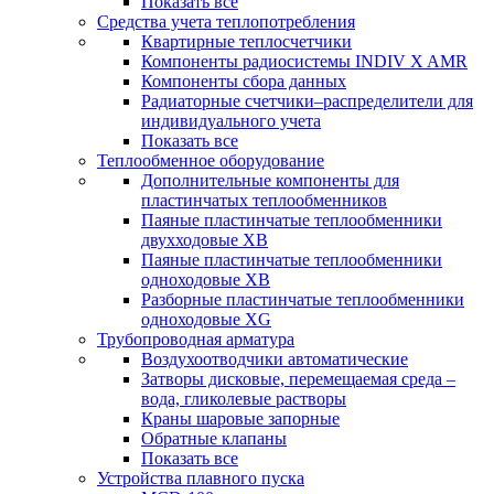
Показать все
Средства учета теплопотребления
Квартирные теплосчетчики
Компоненты радиосистемы INDIV X AMR
Компоненты сбора данных
Радиаторные счетчики–распределители для
индивидуального учета
Показать все
Теплообменное оборудование
Дополнительные компоненты для
пластинчатых теплообменников
Паяные пластинчатые теплообменники
двухходовые XB
Паяные пластинчатые теплообменники
одноходовые ХВ
Разборные пластинчатые теплообменники
одноходовые ХG
Трубопроводная арматура
Воздухоотводчики автоматические
Затворы дисковые, перемещаемая среда –
вода, гликолевые растворы
Краны шаровые запорные
Обратные клапаны
Показать все
Устройства плавного пуска