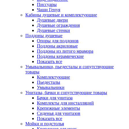
Писсуары
Чаши Генуя
Кабины душевые и комплектующие
Душевые двери
Душевые ограждения
Душевые стенки
Поддоны душевые
Опоры для поддонов
Поддоны акриловые
Поддоны из литого мрамора
Поддоны керамические
Показать все
Умывальники, пьедесталы и сопутствующие
товары
Комплектующие
Пьедесталы
Умывальники
Унитазы, бачки и сопутствующие товары
Бачки для унитаза
Комплекты для инсталляций
Крепежные элементы
Сиденья для унитазов
Показать все
Мойки и подстолья
Крепления для моек