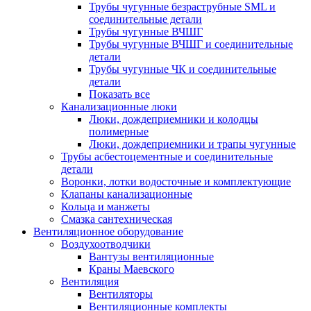
Трубы чугунные безраструбные SML и
соединительные детали
Трубы чугунные ВЧШГ
Трубы чугунные ВЧШГ и соединительные
детали
Трубы чугунные ЧК и соединительные
детали
Показать все
Канализационные люки
Люки, дождеприемники и колодцы
полимерные
Люки, дождеприемники и трапы чугунные
Трубы асбестоцементные и соединительные
детали
Воронки, лотки водосточные и комплектующие
Клапаны канализационные
Кольца и манжеты
Смазка сантехническая
Вентиляционное оборудование
Воздухоотводчики
Вантузы вентиляционные
Краны Маевского
Вентиляция
Вентиляторы
Вентиляционные комплекты