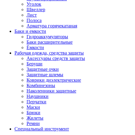
Уголок
Швеллер
Лист
Полоса
Арматура горячекатаная
Баки и емкости
Гидроаккумуляторы
Баки расширительные
Ёмкости
Рабочая одежда, средства защиты
Аксессуары средств защиты
Беруши
Защитные очки
Защитные шлемы
Коврики диэлектрические
Комбинезоны
Наколенники защитные
Наушники
Перчатки
Маски
Брюки
Жилеты
Ремни
Специальный инструмент