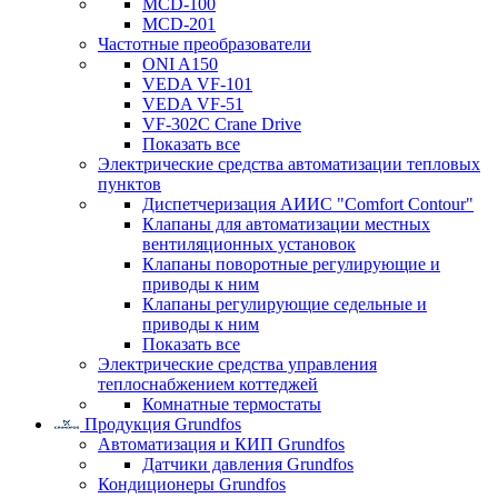
MCD-100
MCD-201
Частотные преобразователи
ONI A150
VEDA VF-101
VEDA VF-51
VF-302C Crane Drive
Показать все
Электрические средства автоматизации тепловых
пунктов
Диспетчеризация АИИС "Comfort Contour"
Клапаны для автоматизации местных
вентиляционных установок
Клапаны поворотные регулирующие и
приводы к ним
Клапаны регулирующие седельные и
приводы к ним
Показать все
Электрические средства управления
теплоснабжением коттеджей
Комнатные термостаты
Продукция Grundfos
Автоматизация и КИП Grundfos
Датчики давления Grundfos
Кондиционеры Grundfos