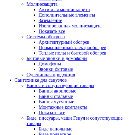
Молниезащита
Активная молниезащита
Дополнительные элементы
Заземление
Изолированная молниезащита
Показать все
Системы обогрева
Архитектурный обогрев
Промышленный электрообогрев
Теплые полы и бытовой обогрев
Бытовые звонки и домофоны
Домофоны
Звонки бытовые
Сувенирная продукция
Сантехника для санузлов
Ванны и сопутствующие товары
Ванны акриловые
Ванны стальные
Ванны чугунные
Монтажные комплекты
Показать все
Биде, писсуары, чаши Генуя и сопутствующие
товары
Биде напольные
Биде подвесное