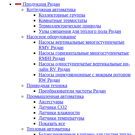
Продукция Ридан
Коттеджная автоматика
Коллекторные группы
Комнатные термостаты
Термоэлектрические приводы
Узлы смешения для теплого пола Ридан
Насосное оборудование
Насосы вертикальные многоступенчатые
RMV Ридан
Насосы горизонтальные многоступенчатые
RMHI Ридан
Насосы одноступенчатые вертикальные ин-
лайн RV Ридан
Насосы циркуляционные с мокрым ротором
RW Ридан
Приводная техника
Преобразователи частоты Ридан
Промышленная автоматика
Аксессуары
Датчики CO2
Датчики влажности
Датчики температуры
Показать все
Тепловая автоматика
Балансировочные клапаны для систем тепло-