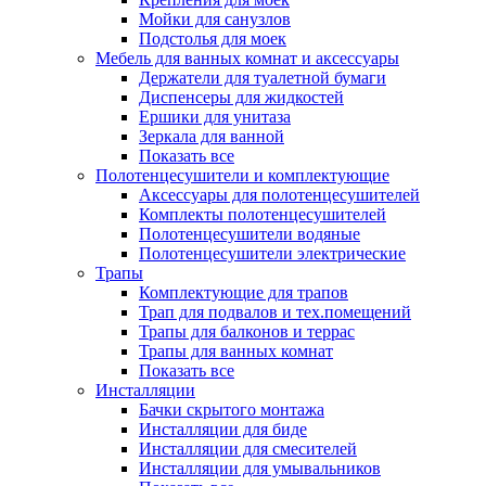
Мойки для санузлов
Подстолья для моек
Мебель для ванных комнат и аксессуары
Держатели для туалетной бумаги
Диспенсеры для жидкостей
Ершики для унитаза
Зеркала для ванной
Показать все
Полотенцесушители и комплектующие
Аксессуары для полотенцесушителей
Комплекты полотенцесушителей
Полотенцесушители водяные
Полотенцесушители электрические
Трапы
Комплектующие для трапов
Трап для подвалов и тех.помещений
Трапы для балконов и террас
Трапы для ванных комнат
Показать все
Инсталляции
Бачки скрытого монтажа
Инсталляции для биде
Инсталляции для смесителей
Инсталляции для умывальников