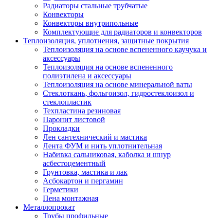
Радиаторы стальные трубчатые
Конвекторы
Конвекторы внутрипольные
Комплектующие для радиаторов и конвекторов
Теплоизоляция, уплотнения, защитные покрытия
Теплоизоляция на основе вспененного каучука и
аксессуары
Теплоизоляция на основе вспененного
полиэтилена и аксессуары
Теплоизоляция на основе минеральной ваты
Стеклоткань, фольгоизол, гидростеклоизол и
стеклопластик
Техпластина резиновая
Паронит листовой
Прокладки
Лен сантехнический и мастика
Лента ФУМ и нить уплотнительная
Набивка сальниковая, каболка и шнур
асбестоцементный
Грунтовка, мастика и лак
Асбокартон и пергамин
Герметики
Пена монтажная
Металлопрокат
Трубы профильные