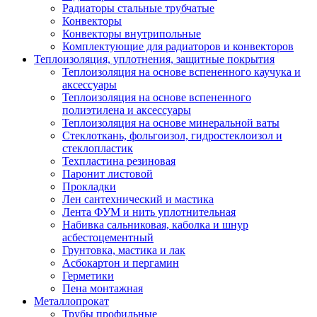
Радиаторы стальные трубчатые
Конвекторы
Конвекторы внутрипольные
Комплектующие для радиаторов и конвекторов
Теплоизоляция, уплотнения, защитные покрытия
Теплоизоляция на основе вспененного каучука и
аксессуары
Теплоизоляция на основе вспененного
полиэтилена и аксессуары
Теплоизоляция на основе минеральной ваты
Стеклоткань, фольгоизол, гидростеклоизол и
стеклопластик
Техпластина резиновая
Паронит листовой
Прокладки
Лен сантехнический и мастика
Лента ФУМ и нить уплотнительная
Набивка сальниковая, каболка и шнур
асбестоцементный
Грунтовка, мастика и лак
Асбокартон и пергамин
Герметики
Пена монтажная
Металлопрокат
Трубы профильные