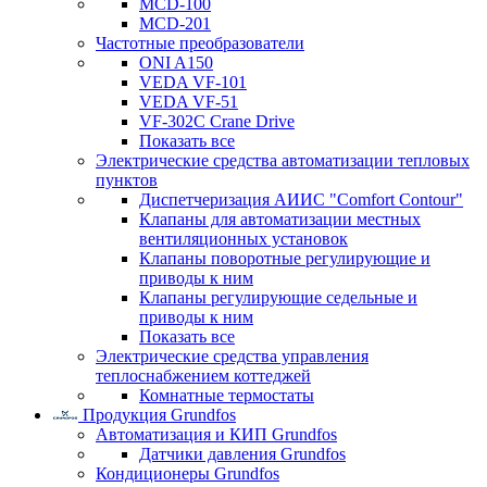
MCD-100
MCD-201
Частотные преобразователи
ONI A150
VEDA VF-101
VEDA VF-51
VF-302C Crane Drive
Показать все
Электрические средства автоматизации тепловых
пунктов
Диспетчеризация АИИС "Comfort Contour"
Клапаны для автоматизации местных
вентиляционных установок
Клапаны поворотные регулирующие и
приводы к ним
Клапаны регулирующие седельные и
приводы к ним
Показать все
Электрические средства управления
теплоснабжением коттеджей
Комнатные термостаты
Продукция Grundfos
Автоматизация и КИП Grundfos
Датчики давления Grundfos
Кондиционеры Grundfos