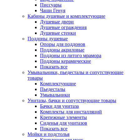
Писсуары
Чаши Генуя
Кабины душевые и комплектующие
Душевые двери
Душевые ограждения
Душевые стенки
Поддоны душевые
Опоры для поддонов
Поддоны акриловые
Поддоны из литого мрамора
Поддоны керамические
Показать все
Умывальники, пьедесталы и сопутствующие
товары
Комплектующие
Пьедесталы
Умывальники
Унитазы, бачки и сопутствующие товары
Бачки для унитаза
Комплекты для инсталляций
Крепежные элементы
Сиденья для унитазов
Показать все
Мойки и подстолья
Крепления для моек