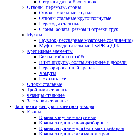
Стержни для вибровставок
Отводы, переходы, сгоны
Отводы стальные гнутые
Отводы стальные крутоизогнутые
Переходы стальные
Сгоны, бочата, резьбы и отрезки труб
Муфты
Грувлок (бессварные муфтовые соединения)
Муфты соединительные ПФРК и ДРК
Крепежные элементы
Болты, гайки и шайбы
Винт-шурупы, болты анкерные и дюбели
Перфорированный крепеж
Хомуты
Показать все
Опоры стальные
Тройники стальные
Фланцы стальные
Заглушки стальные
Запорная арматура и электроприводы
Краны
Краны конусные латунные
Краны латунные водоразборные
Краны латунные для бытовых приборов
Краны латунные для манометров