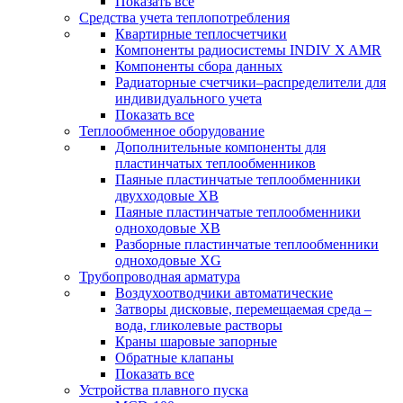
Показать все
Средства учета теплопотребления
Квартирные теплосчетчики
Компоненты радиосистемы INDIV X AMR
Компоненты сбора данных
Радиаторные счетчики–распределители для
индивидуального учета
Показать все
Теплообменное оборудование
Дополнительные компоненты для
пластинчатых теплообменников
Паяные пластинчатые теплообменники
двухходовые XB
Паяные пластинчатые теплообменники
одноходовые ХВ
Разборные пластинчатые теплообменники
одноходовые ХG
Трубопроводная арматура
Воздухоотводчики автоматические
Затворы дисковые, перемещаемая среда –
вода, гликолевые растворы
Краны шаровые запорные
Обратные клапаны
Показать все
Устройства плавного пуска