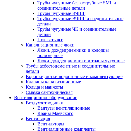
Трубы чугунные безраструбные SML и
соединительные детали
Трубы чугунные ВЧШГ
Трубы чугунные ВЧШГ и соединительные
детали
Трубы чугунные ЧК и соединительные
детали
Показать все
Канализационные люки
Люки, дождеприемники и колодцы
полимерные
Люки, дождеприемники и трапы чугунные
Трубы асбестоцементные и соединительные
детали
Воронки, лотки водосточные и комплектующие
Клапаны канализационные
Кольца и манжеты
Смазка сантехническая
Вентиляционное оборудование
Воздухоотводчики
Вантузы вентиляционные
Краны Маевского
Вентиляция
Вентиляторы
Вентиляционные комплекты