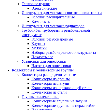
Тепловые пушки
Электрические
Инструмент для монтажа сшитого полиэтилена
Головки расширительные
Комплекты
Инструмент для монтажа радиаторов
Трубогибы, труборезы и резьбонарезной
инструмент
Головки резьбонарезные
Клуппы
Метчики
Наборы резьбонарезного инструмента
Показать все
Установки для опрессовки
Насосы для опрессовки
Коллекторы и коллекторные группы
Коллекторы распределительные
Коллекторы из бронзы
Коллекторы из латуни
Коллекторы из нержавеющей стали
Коллекторы из стали
Группы коллекторные
Коллекторные группы из латуни
Коллекторные группы из нержавейки
Под адаптер