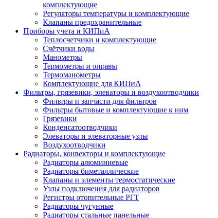
комплектующие
Регуляторы температуры и комплектующие
Клапаны предохранительные
Приборы учета и КИПиА
Теплосчетчики и комплектующие
Счётчики воды
Манометры
Термометры и оправы
Термоманометры
Комплектующие для КИПиА
Фильтры, грязевики, элеваторы и воздухоотводчики
Фильтры и запчасти для фильтров
Фильтры бытовые и комплектующие к ним
Грязевики
Конденсатоотводчики
Элеваторы и элеваторные узлы
Воздухоотводчики
Радиаторы, конвекторы и комплектующие
Радиаторы алюминиевые
Радиаторы биметаллические
Клапаны и элементы термостатические
Узлы подключения для радиаторов
Регистры отопительные РГТ
Радиаторы чугунные
Радиаторы стальные панельные