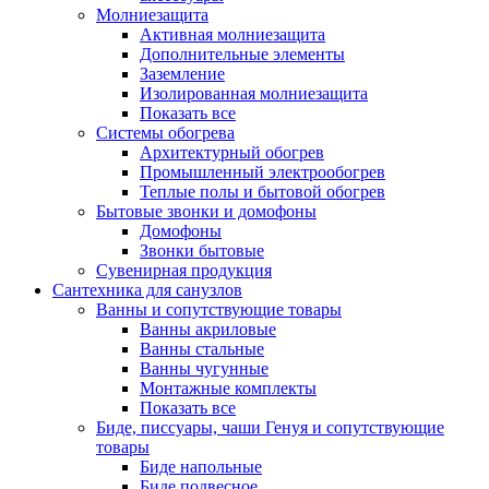
Молниезащита
Активная молниезащита
Дополнительные элементы
Заземление
Изолированная молниезащита
Показать все
Системы обогрева
Архитектурный обогрев
Промышленный электрообогрев
Теплые полы и бытовой обогрев
Бытовые звонки и домофоны
Домофоны
Звонки бытовые
Сувенирная продукция
Сантехника для санузлов
Ванны и сопутствующие товары
Ванны акриловые
Ванны стальные
Ванны чугунные
Монтажные комплекты
Показать все
Биде, писсуары, чаши Генуя и сопутствующие
товары
Биде напольные
Биде подвесное