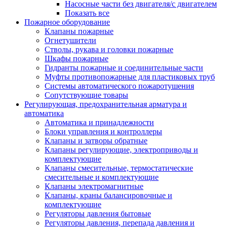
Насосные части без двигателя/с двигателем
Показать все
Пожарное оборудование
Клапаны пожарные
Огнетушители
Стволы, рукава и головки пожарные
Шкафы пожарные
Гидранты пожарные и соединительные части
Муфты противопожарные для пластиковых труб
Системы автоматического пожаротушения
Сопутствующие товары
Регулирующая, предохранительная арматура и
автоматика
Автоматика и принадлежности
Блоки управления и контроллеры
Клапаны и затворы обратные
Клапаны регулирующие, электроприводы и
комплектующие
Клапаны смесительные, термостатические
смесительные и комплектующие
Клапаны электромагнитные
Клапаны, краны балансировочные и
комплектующие
Регуляторы давления бытовые
Регуляторы давления, перепада давления и