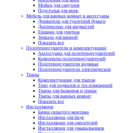
Мойки для санузлов
Подстолья для моек
Мебель для ванных комнат и аксессуары
Держатели для туалетной бумаги
Диспенсеры для жидкостей
Ершики для унитаза
Зеркала для ванной
Показать все
Полотенцесушители и комплектующие
Аксессуары для полотенцесушителей
Комплекты полотенцесушителей
Полотенцесушители водяные
Полотенцесушители электрические
Трапы
Комплектующие для трапов
Трап для подвалов и тех.помещений
Трапы для балконов и террас
Трапы для ванных комнат
Показать все
Инсталляции
Бачки скрытого монтажа
Инсталляции для биде
Инсталляции для смесителей
Инсталляции для умывальников