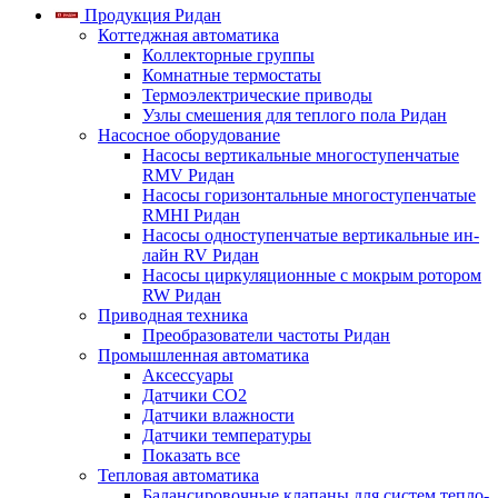
Продукция Ридан
Коттеджная автоматика
Коллекторные группы
Комнатные термостаты
Термоэлектрические приводы
Узлы смешения для теплого пола Ридан
Насосное оборудование
Насосы вертикальные многоступенчатые
RMV Ридан
Насосы горизонтальные многоступенчатые
RMHI Ридан
Насосы одноступенчатые вертикальные ин-
лайн RV Ридан
Насосы циркуляционные с мокрым ротором
RW Ридан
Приводная техника
Преобразователи частоты Ридан
Промышленная автоматика
Аксессуары
Датчики CO2
Датчики влажности
Датчики температуры
Показать все
Тепловая автоматика
Балансировочные клапаны для систем тепло-