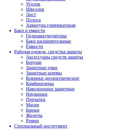
Уголок
Швеллер
Лист
Полоса
Арматура горячекатаная
Баки и емкости
Гидроаккумуляторы
Баки расширительные
Ёмкости
Рабочая одежда, средства защиты
Аксессуары средств защиты
Беруши
Защитные очки
Защитные шлемы
Коврики диэлектрические
Комбинезоны
Наколенники защитные
Наушники
Перчатки
Маски
Брюки
Жилеты
Ремни
Специальный инструмент