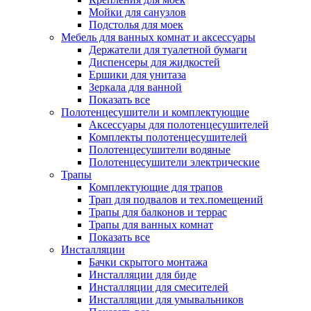
Мойки для санузлов
Подстолья для моек
Мебель для ванных комнат и аксессуары
Держатели для туалетной бумаги
Диспенсеры для жидкостей
Ершики для унитаза
Зеркала для ванной
Показать все
Полотенцесушители и комплектующие
Аксессуары для полотенцесушителей
Комплекты полотенцесушителей
Полотенцесушители водяные
Полотенцесушители электрические
Трапы
Комплектующие для трапов
Трап для подвалов и тех.помещений
Трапы для балконов и террас
Трапы для ванных комнат
Показать все
Инсталляции
Бачки скрытого монтажа
Инсталляции для биде
Инсталляции для смесителей
Инсталляции для умывальников