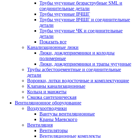
Трубы чугунные безраструбные SML и
соединительные детали
Трубы чугунные ВЧШГ
Трубы чугунные ВЧШГ и соединительные
детали
Трубы чугунные ЧК и соединительные
детали
Показать все
Канализационные люки
Люки, дождеприемники и колодцы
полимерные
Люки, дождеприемники и трапы чугунные
Трубы асбестоцементные и соединительные
детали
Воронки, лотки водосточные и комплектующие
Клапаны канализационные
Кольца и манжеты
Смазка сантехническая
Вентиляционное оборудование
Воздухоотводчики
Вантузы вентиляционные
Краны Маевского
Вентиляция
Вентиляторы
Вентиляционные комплекты