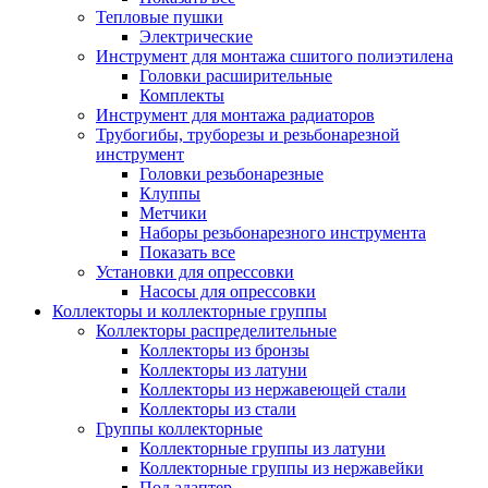
Тепловые пушки
Электрические
Инструмент для монтажа сшитого полиэтилена
Головки расширительные
Комплекты
Инструмент для монтажа радиаторов
Трубогибы, труборезы и резьбонарезной
инструмент
Головки резьбонарезные
Клуппы
Метчики
Наборы резьбонарезного инструмента
Показать все
Установки для опрессовки
Насосы для опрессовки
Коллекторы и коллекторные группы
Коллекторы распределительные
Коллекторы из бронзы
Коллекторы из латуни
Коллекторы из нержавеющей стали
Коллекторы из стали
Группы коллекторные
Коллекторные группы из латуни
Коллекторные группы из нержавейки
Под адаптер