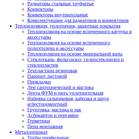
Радиаторы стальные трубчатые
Конвекторы
Конвекторы внутрипольные
Комплектующие для радиаторов и конвекторов
Теплоизоляция, уплотнения, защитные покрытия
Теплоизоляция на основе вспененного каучука и
аксессуары
Теплоизоляция на основе вспененного
полиэтилена и аксессуары
Теплоизоляция на основе минеральной ваты
Стеклоткань, фольгоизол, гидростеклоизол и
стеклопластик
Техпластина резиновая
Паронит листовой
Прокладки
Лен сантехнический и мастика
Лента ФУМ и нить уплотнительная
Набивка сальниковая, каболка и шнур
асбестоцементный
Грунтовка, мастика и лак
Асбокартон и пергамин
Герметики
Пена монтажная
Металлопрокат
Трубы профильные