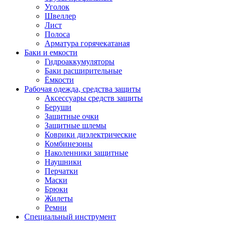
Уголок
Швеллер
Лист
Полоса
Арматура горячекатаная
Баки и емкости
Гидроаккумуляторы
Баки расширительные
Ёмкости
Рабочая одежда, средства защиты
Аксессуары средств защиты
Беруши
Защитные очки
Защитные шлемы
Коврики диэлектрические
Комбинезоны
Наколенники защитные
Наушники
Перчатки
Маски
Брюки
Жилеты
Ремни
Специальный инструмент