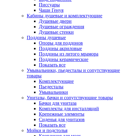
Писсуары
Чаши Генуя
Кабины душевые и комплектующие
Душевые двери
Душевые ограждения
Душевые стенки
Поддоны душевые
Опоры для поддонов
Поддоны акриловые
Поддоны из литого мрамора
Поддоны керамические
Показать все
Умывальники, пьедесталы и сопутствующие
товары
Комплектующие
Пьедесталы
Умывальники
Унитазы, бачки и сопутствующие товары
Бачки для унитаза
Комплекты для инсталляций
Крепежные элементы
Сиденья для унитазов
Показать все
Мойки и подстолья
Крепления для моек