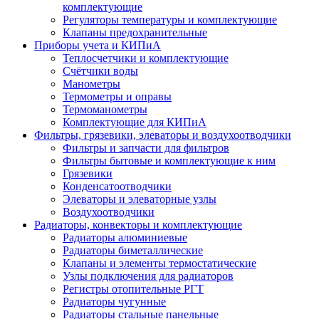
комплектующие
Регуляторы температуры и комплектующие
Клапаны предохранительные
Приборы учета и КИПиА
Теплосчетчики и комплектующие
Счётчики воды
Манометры
Термометры и оправы
Термоманометры
Комплектующие для КИПиА
Фильтры, грязевики, элеваторы и воздухоотводчики
Фильтры и запчасти для фильтров
Фильтры бытовые и комплектующие к ним
Грязевики
Конденсатоотводчики
Элеваторы и элеваторные узлы
Воздухоотводчики
Радиаторы, конвекторы и комплектующие
Радиаторы алюминиевые
Радиаторы биметаллические
Клапаны и элементы термостатические
Узлы подключения для радиаторов
Регистры отопительные РГТ
Радиаторы чугунные
Радиаторы стальные панельные