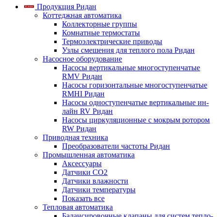
Продукция Ридан
Коттеджная автоматика
Коллекторные группы
Комнатные термостаты
Термоэлектрические приводы
Узлы смешения для теплого пола Ридан
Насосное оборудование
Насосы вертикальные многоступенчатые
RMV Ридан
Насосы горизонтальные многоступенчатые
RMHI Ридан
Насосы одноступенчатые вертикальные ин-
лайн RV Ридан
Насосы циркуляционные с мокрым ротором
RW Ридан
Приводная техника
Преобразователи частоты Ридан
Промышленная автоматика
Аксессуары
Датчики CO2
Датчики влажности
Датчики температуры
Показать все
Тепловая автоматика
Балансировочные клапаны для систем тепло-