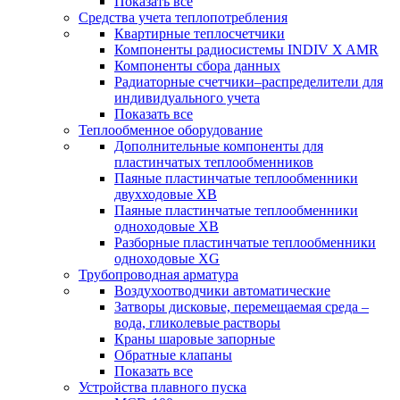
Показать все
Средства учета теплопотребления
Квартирные теплосчетчики
Компоненты радиосистемы INDIV X AMR
Компоненты сбора данных
Радиаторные счетчики–распределители для
индивидуального учета
Показать все
Теплообменное оборудование
Дополнительные компоненты для
пластинчатых теплообменников
Паяные пластинчатые теплообменники
двухходовые XB
Паяные пластинчатые теплообменники
одноходовые ХВ
Разборные пластинчатые теплообменники
одноходовые ХG
Трубопроводная арматура
Воздухоотводчики автоматические
Затворы дисковые, перемещаемая среда –
вода, гликолевые растворы
Краны шаровые запорные
Обратные клапаны
Показать все
Устройства плавного пуска