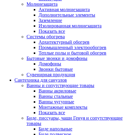
Молниезащита
Активная молниезащита
Дополнительные элементы
Заземление
Изолированная молниезащита
Показать все
Системы обогрева
Архитектурный обогрев
Промышленный электрообогрев
Теплые полы и бытовой обогрев
Бытовые звонки и домофоны
Домофоны
Звонки бытовые
Сувенирная продукция
Сантехника для санузлов
Ванны и сопутствующие товары
Ванны акриловые
Ванны стальные
Ванны чугунные
Монтажные комплекты
Показать все
Биде, писсуары, чаши Генуя и сопутствующие
товары
Биде напольные
Биде подвесное