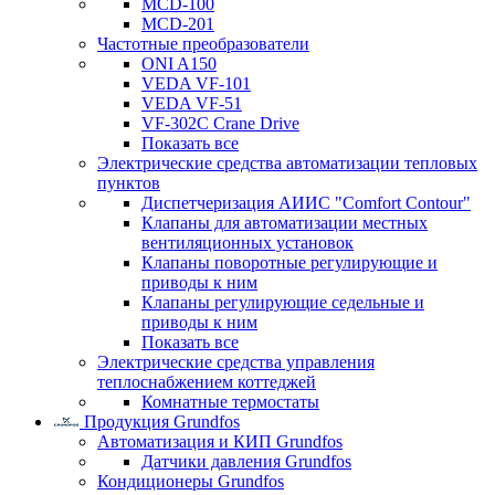
MCD-100
MCD-201
Частотные преобразователи
ONI A150
VEDA VF-101
VEDA VF-51
VF-302C Crane Drive
Показать все
Электрические средства автоматизации тепловых
пунктов
Диспетчеризация АИИС "Comfort Contour"
Клапаны для автоматизации местных
вентиляционных установок
Клапаны поворотные регулирующие и
приводы к ним
Клапаны регулирующие седельные и
приводы к ним
Показать все
Электрические средства управления
теплоснабжением коттеджей
Комнатные термостаты
Продукция Grundfos
Автоматизация и КИП Grundfos
Датчики давления Grundfos
Кондиционеры Grundfos