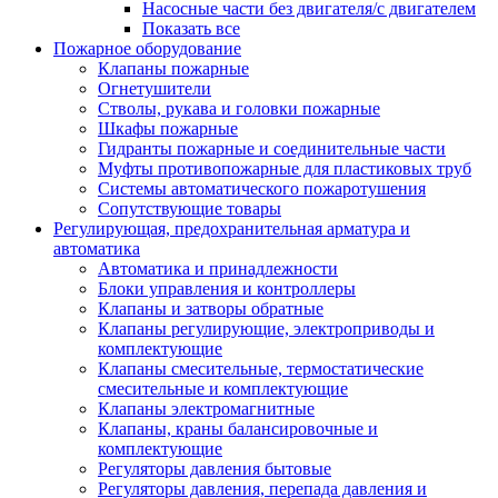
Насосные части без двигателя/с двигателем
Показать все
Пожарное оборудование
Клапаны пожарные
Огнетушители
Стволы, рукава и головки пожарные
Шкафы пожарные
Гидранты пожарные и соединительные части
Муфты противопожарные для пластиковых труб
Системы автоматического пожаротушения
Сопутствующие товары
Регулирующая, предохранительная арматура и
автоматика
Автоматика и принадлежности
Блоки управления и контроллеры
Клапаны и затворы обратные
Клапаны регулирующие, электроприводы и
комплектующие
Клапаны смесительные, термостатические
смесительные и комплектующие
Клапаны электромагнитные
Клапаны, краны балансировочные и
комплектующие
Регуляторы давления бытовые
Регуляторы давления, перепада давления и