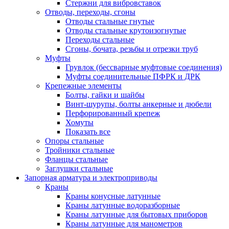
Стержни для вибровставок
Отводы, переходы, сгоны
Отводы стальные гнутые
Отводы стальные крутоизогнутые
Переходы стальные
Сгоны, бочата, резьбы и отрезки труб
Муфты
Грувлок (бессварные муфтовые соединения)
Муфты соединительные ПФРК и ДРК
Крепежные элементы
Болты, гайки и шайбы
Винт-шурупы, болты анкерные и дюбели
Перфорированный крепеж
Хомуты
Показать все
Опоры стальные
Тройники стальные
Фланцы стальные
Заглушки стальные
Запорная арматура и электроприводы
Краны
Краны конусные латунные
Краны латунные водоразборные
Краны латунные для бытовых приборов
Краны латунные для манометров