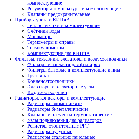
комплектующие
Регуляторы температуры и комплектующие
Клапаны предохранительные
Приборы учета и КИПиА
Теплосчетчики и комплектующие
Счётчики воды
Манометры
Термометры и оправы
Термоманометры
Комплектующие для КИПиА
Фильтры, грязевики, элеваторы и воздухоотводчики
Фильтры и запчасти для фильтров
Фильтры бытовые и комплектующие к ним
Грязевики
Конденсатоотводчики
Элеваторы и элеваторные узлы
Воздухоотводчики
Радиаторы, конвекторы и комплектующие
Радиаторы алюминиевые
Радиаторы биметаллические
Клапаны и элементы термостатические
Узлы подключения для радиаторов
Регистры отопительные РГТ
Радиаторы чугунные
Радиаторы стальные панельные