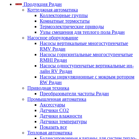
Продукция Ридан
Коттеджная автоматика
Коллекторные группы
Комнатные термостаты
Термоэлектрические приводы
Узлы смешения для теплого пола Ридан
Насосное оборудование
Насосы вертикальные многоступенчатые
RMV Ридан
Насосы горизонтальные многоступенчатые
RMHI Ридан
Насосы одноступенчатые вертикальные ин-
лайн RV Ридан
Насосы циркуляционные с мокрым ротором
RW Ридан
Приводная техника
Преобразователи частоты Ридан
Промышленная автоматика
Аксессуары
Датчики CO2
Датчики влажности
Датчики температуры
Показать все
Тепловая автоматика
Балансировочные клапаны для систем тепло-