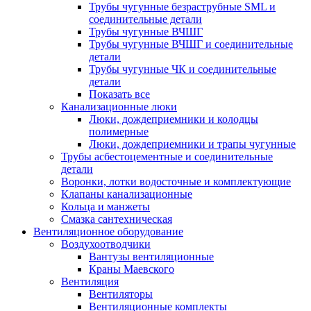
Трубы чугунные безраструбные SML и
соединительные детали
Трубы чугунные ВЧШГ
Трубы чугунные ВЧШГ и соединительные
детали
Трубы чугунные ЧК и соединительные
детали
Показать все
Канализационные люки
Люки, дождеприемники и колодцы
полимерные
Люки, дождеприемники и трапы чугунные
Трубы асбестоцементные и соединительные
детали
Воронки, лотки водосточные и комплектующие
Клапаны канализационные
Кольца и манжеты
Смазка сантехническая
Вентиляционное оборудование
Воздухоотводчики
Вантузы вентиляционные
Краны Маевского
Вентиляция
Вентиляторы
Вентиляционные комплекты