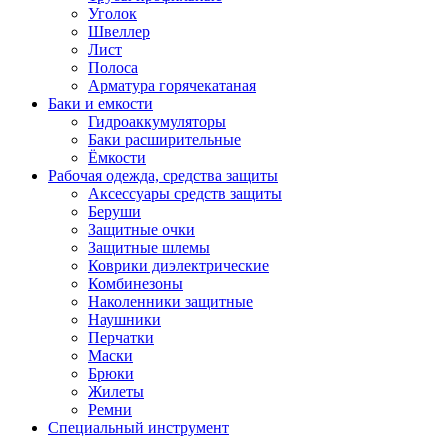
Уголок
Швеллер
Лист
Полоса
Арматура горячекатаная
Баки и емкости
Гидроаккумуляторы
Баки расширительные
Ёмкости
Рабочая одежда, средства защиты
Аксессуары средств защиты
Беруши
Защитные очки
Защитные шлемы
Коврики диэлектрические
Комбинезоны
Наколенники защитные
Наушники
Перчатки
Маски
Брюки
Жилеты
Ремни
Специальный инструмент