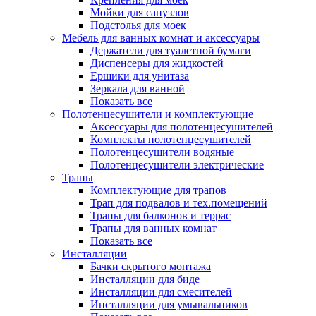
Мойки для санузлов
Подстолья для моек
Мебель для ванных комнат и аксессуары
Держатели для туалетной бумаги
Диспенсеры для жидкостей
Ершики для унитаза
Зеркала для ванной
Показать все
Полотенцесушители и комплектующие
Аксессуары для полотенцесушителей
Комплекты полотенцесушителей
Полотенцесушители водяные
Полотенцесушители электрические
Трапы
Комплектующие для трапов
Трап для подвалов и тех.помещений
Трапы для балконов и террас
Трапы для ванных комнат
Показать все
Инсталляции
Бачки скрытого монтажа
Инсталляции для биде
Инсталляции для смесителей
Инсталляции для умывальников