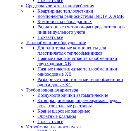
Показать все
Средства учета теплопотребления
Квартирные теплосчетчики
Компоненты радиосистемы INDIV X AMR
Компоненты сбора данных
Радиаторные счетчики–распределители для
индивидуального учета
Показать все
Теплообменное оборудование
Дополнительные компоненты для
пластинчатых теплообменников
Паяные пластинчатые теплообменники
двухходовые XB
Паяные пластинчатые теплообменники
одноходовые ХВ
Разборные пластинчатые теплообменники
одноходовые ХG
Трубопроводная арматура
Воздухоотводчики автоматические
Затворы дисковые, перемещаемая среда –
вода, гликолевые растворы
Краны шаровые запорные
Обратные клапаны
Показать все
Устройства плавного пуска