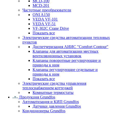
MCD-100
MCD-201
Частотные преобразователи
ONI A150
VEDA VF-101
VEDA VF-51
VF-302C Crane Drive
Показать все
Электрические средства автоматизации тепловых
пунктов
Диспетчеризация АИИС "Comfort Contour"
Клапаны для автоматизации местных
вентиляционных установок
Клапаны поворотные регулирующие и
приводы к ним
Клапаны регулирующие седельные и
приводы к ним
Показать все
Электрические средства управления
теплоснабжением коттеджей
Комнатные термостаты
Продукция Grundfos
Автоматизация и КИП Grundfos
Датчики давления Grundfos
Кондиционеры Grundfos