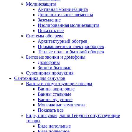
Молниезащита
Активная молниезащита
Дополнительные элементы
Заземление
Изолированная молниезащита
Показать все
Системы обогрева
Архитектурный обогрев
Промышленный электрообогрев
Теплые полы и бытовой обогрев
Бытовые звонки и домофоны
Домофоны
Звонки бытовые
Сувенирная продукция
Сантехника для санузлов
Ванны и сопутствующие товары
Ванны акриловые
Ванны стальные
Ванны чугунные
Монтажные комплекты
Показать все
Биде, писсуары, чаши Генуя и сопутствующие
товары
Биде напольные
Биде подвесное