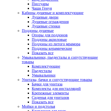
Писсуары
Чаши Генуя
Кабины душевые и комплектующие
Душевые двери
Душевые ограждения
Душевые стенки
Поддоны душевые
Опоры для поддонов
Поддоны акриловые
Поддоны из литого мрамора
Поддоны керамические
Показать все
Умывальники, пьедесталы и сопутствующие
товары
Комплектующие
Пьедесталы
Умывальники
Унитазы, бачки и сопутствующие товары
Бачки для унитаза
Комплекты для инсталляций
Крепежные элементы
Сиденья для унитазов
Показать все
Мойки и подстолья
Крепления для моек