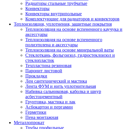
Радиаторы стальные трубчатые
Конвекторы
Конвекторы внутрипольные
Комплектующие для радиаторов и конвекторов
Теплоизоляция, уплотнения, защитные покрытия
Теплоизоляция на основе вспененного каучука и
аксессуары
Теплоизоляция на основе вспененного
полиэтилена и аксессуары
Теплоизоляция на основе минеральной ваты
Стеклоткань, фольгоизол, гидростеклоизол и
стеклопластик
Техпластина резиновая
Паронит листовой
Прокладки
Лен сантехнический и мастика
Лента ФУМ и нить уплотнительная
Набивка сальниковая, каболка и шнур
асбестоцементный
Грунтовка, мастика и лак
Асбокартон и пергамин
Герметики
Пена монтажная
Металлопрокат
Трубы профильные