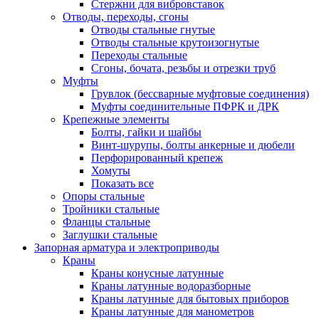
Стержни для вибровставок
Отводы, переходы, сгоны
Отводы стальные гнутые
Отводы стальные крутоизогнутые
Переходы стальные
Сгоны, бочата, резьбы и отрезки труб
Муфты
Грувлок (бессварные муфтовые соединения)
Муфты соединительные ПФРК и ДРК
Крепежные элементы
Болты, гайки и шайбы
Винт-шурупы, болты анкерные и дюбели
Перфорированный крепеж
Хомуты
Показать все
Опоры стальные
Тройники стальные
Фланцы стальные
Заглушки стальные
Запорная арматура и электроприводы
Краны
Краны конусные латунные
Краны латунные водоразборные
Краны латунные для бытовых приборов
Краны латунные для манометров