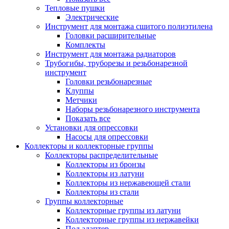
Тепловые пушки
Электрические
Инструмент для монтажа сшитого полиэтилена
Головки расширительные
Комплекты
Инструмент для монтажа радиаторов
Трубогибы, труборезы и резьбонарезной
инструмент
Головки резьбонарезные
Клуппы
Метчики
Наборы резьбонарезного инструмента
Показать все
Установки для опрессовки
Насосы для опрессовки
Коллекторы и коллекторные группы
Коллекторы распределительные
Коллекторы из бронзы
Коллекторы из латуни
Коллекторы из нержавеющей стали
Коллекторы из стали
Группы коллекторные
Коллекторные группы из латуни
Коллекторные группы из нержавейки
Под адаптер