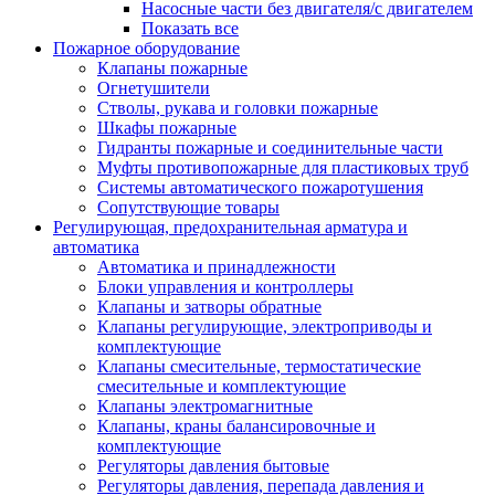
Насосные части без двигателя/с двигателем
Показать все
Пожарное оборудование
Клапаны пожарные
Огнетушители
Стволы, рукава и головки пожарные
Шкафы пожарные
Гидранты пожарные и соединительные части
Муфты противопожарные для пластиковых труб
Системы автоматического пожаротушения
Сопутствующие товары
Регулирующая, предохранительная арматура и
автоматика
Автоматика и принадлежности
Блоки управления и контроллеры
Клапаны и затворы обратные
Клапаны регулирующие, электроприводы и
комплектующие
Клапаны смесительные, термостатические
смесительные и комплектующие
Клапаны электромагнитные
Клапаны, краны балансировочные и
комплектующие
Регуляторы давления бытовые
Регуляторы давления, перепада давления и