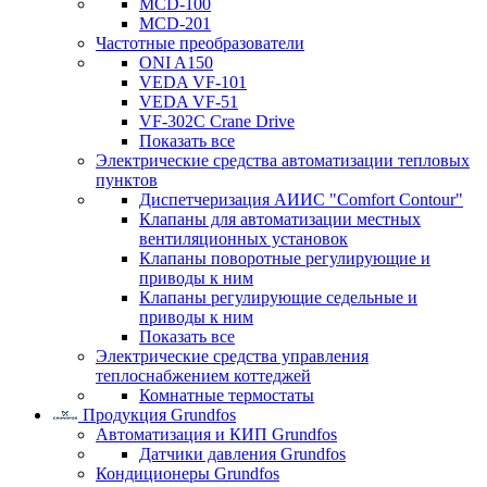
MCD-100
MCD-201
Частотные преобразователи
ONI A150
VEDA VF-101
VEDA VF-51
VF-302C Crane Drive
Показать все
Электрические средства автоматизации тепловых
пунктов
Диспетчеризация АИИС "Comfort Contour"
Клапаны для автоматизации местных
вентиляционных установок
Клапаны поворотные регулирующие и
приводы к ним
Клапаны регулирующие седельные и
приводы к ним
Показать все
Электрические средства управления
теплоснабжением коттеджей
Комнатные термостаты
Продукция Grundfos
Автоматизация и КИП Grundfos
Датчики давления Grundfos
Кондиционеры Grundfos