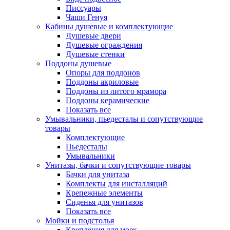
Писсуары
Чаши Генуя
Кабины душевые и комплектующие
Душевые двери
Душевые ограждения
Душевые стенки
Поддоны душевые
Опоры для поддонов
Поддоны акриловые
Поддоны из литого мрамора
Поддоны керамические
Показать все
Умывальники, пьедесталы и сопутствующие
товары
Комплектующие
Пьедесталы
Умывальники
Унитазы, бачки и сопутствующие товары
Бачки для унитаза
Комплекты для инсталляций
Крепежные элементы
Сиденья для унитазов
Показать все
Мойки и подстолья
Крепления для моек