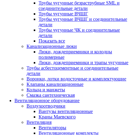
Трубы чугунные безраструбные SML и
соединительные детали
Трубы чугунные ВЧШГ
Трубы чугунные ВЧШГ и соединительные
детали
Трубы чугунные ЧК и соединительные
детали
Показать все
Канализационные люки
Люки, дождеприемники и колодцы
полимерные
Люки, дождеприемники и трапы чугунные
Трубы асбестоцементные и соединительные
детали
Воронки, лотки водосточные и комплектующие
Клапаны канализационные
Кольца и манжеты
Смазка сантехническая
Вентиляционное оборудование
Воздухоотводчики
Вантузы вентиляционные
Краны Маевского
Вентиляция
Вентиляторы
Вентиляционные комплекты