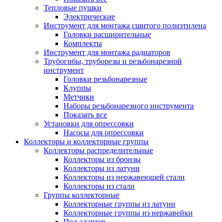
Тепловые пушки
Электрические
Инструмент для монтажа сшитого полиэтилена
Головки расширительные
Комплекты
Инструмент для монтажа радиаторов
Трубогибы, труборезы и резьбонарезной
инструмент
Головки резьбонарезные
Клуппы
Метчики
Наборы резьбонарезного инструмента
Показать все
Установки для опрессовки
Насосы для опрессовки
Коллекторы и коллекторные группы
Коллекторы распределительные
Коллекторы из бронзы
Коллекторы из латуни
Коллекторы из нержавеющей стали
Коллекторы из стали
Группы коллекторные
Коллекторные группы из латуни
Коллекторные группы из нержавейки
Под адаптер