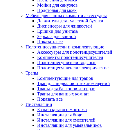
Мойки для санузлов
Подстолья для моек
Мебель для ванных комнат и аксессуары
Держатели для туалетной бумаги
Диспенсеры для жидкостей
Ершики для унитаза
Зеркала для ванной
Показать все
Полотенцесушители и комплектующие
Аксессуары для полотенцесушителей
Комплекты полотенцесушителей
Полотенцесушители водяные
Полотенцесушители электрические
Трапы
Комплектующие для трапов
Трап для подвалов и тех.помещений
Трапы для балконов и террас
Трапы для ванных комнат
Показать все
Инсталляции
Бачки скрытого монтажа
Инсталляции для биде
Инсталляции для смесителей
Инсталляции для умывальников