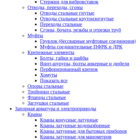
Стержни для вибровставок
Отводы, переходы, сгоны
Отводы стальные гнутые
Отводы стальные крутоизогнутые
Переходы стальные
Сгоны, бочата, резьбы и отрезки труб
Муфты
Грувлок (бессварные муфтовые соединения)
Муфты соединительные ПФРК и ДРК
Крепежные элементы
Болты, гайки и шайбы
Винт-шурупы, болты анкерные и дюбели
Перфорированный крепеж
Хомуты
Показать все
Опоры стальные
Тройники стальные
Фланцы стальные
Заглушки стальные
Запорная арматура и электроприводы
Краны
Краны конусные латунные
Краны латунные водоразборные
Краны латунные для бытовых приборов
Краны латунные для манометров