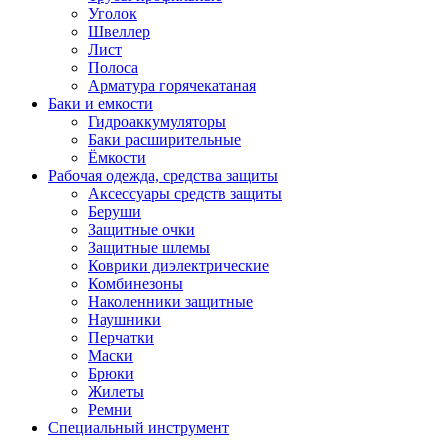
Уголок
Швеллер
Лист
Полоса
Арматура горячекатаная
Баки и емкости
Гидроаккумуляторы
Баки расширительные
Ёмкости
Рабочая одежда, средства защиты
Аксессуары средств защиты
Беруши
Защитные очки
Защитные шлемы
Коврики диэлектрические
Комбинезоны
Наколенники защитные
Наушники
Перчатки
Маски
Брюки
Жилеты
Ремни
Специальный инструмент