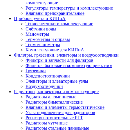
комплектующие
Регуляторы температуры и комплектующие
Клапаны предохранительные
Приборы учета и КИПиА
Теплосчетчики и комплектующие
Счётчики воды
Манометры
Термометры и оправы
Термоманометры
Комплектующие для КИПиА
Фильтры, грязевики, элеваторы и воздухоотводчики
Фильтры и запчасти для фильтров
Фильтры бытовые и комплектующие к ним
Грязевики
Конденсатоотводчики
Элеваторы и элеваторные узлы
Воздухоотводчики
Радиаторы, конвекторы и комплектующие
Радиаторы алюминиевые
Радиаторы биметаллические
Клапаны и элементы термостатические
Узлы подключения для радиаторов
Регистры отопительные РГТ
Радиаторы чугунные
Радиаторы стальные панельные