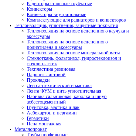
Радиаторы стальные трубчатые
Конвекторы
Конвекторы внутрипольные
Комплектующие для радиаторов и конвекторов
Теплоизоляция, уплотнения, защитные покрытия
Теплоизоляция на основе вспененного каучука и
аксессуары
Теплоизоляция на основе вспененного
полиэтилена и аксессуары
Теплоизоляция на основе минеральной ваты
Стеклоткань, фольгоизол, гидростеклоизол и
стеклопластик
Техпластина резиновая
Паронит листовой
Прокладки
Лен сантехнический и мастика
Лента ФУМ и нить уплотнительная
Набивка сальниковая, каболка и шнур
асбестоцементный
Грунтовка, мастика и лак
Асбокартон и пергамин
Герметики
Пена монтажная
Металлопрокат
Трубы профильные