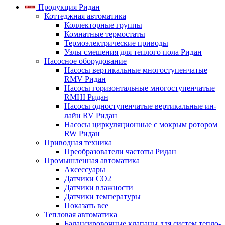
Продукция Ридан
Коттеджная автоматика
Коллекторные группы
Комнатные термостаты
Термоэлектрические приводы
Узлы смешения для теплого пола Ридан
Насосное оборудование
Насосы вертикальные многоступенчатые
RMV Ридан
Насосы горизонтальные многоступенчатые
RMHI Ридан
Насосы одноступенчатые вертикальные ин-
лайн RV Ридан
Насосы циркуляционные с мокрым ротором
RW Ридан
Приводная техника
Преобразователи частоты Ридан
Промышленная автоматика
Аксессуары
Датчики CO2
Датчики влажности
Датчики температуры
Показать все
Тепловая автоматика
Балансировочные клапаны для систем тепло-