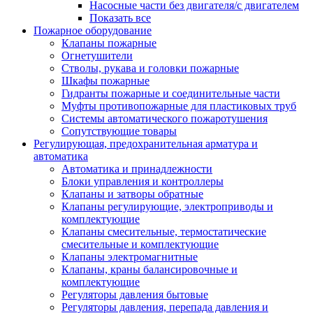
Насосные части без двигателя/с двигателем
Показать все
Пожарное оборудование
Клапаны пожарные
Огнетушители
Стволы, рукава и головки пожарные
Шкафы пожарные
Гидранты пожарные и соединительные части
Муфты противопожарные для пластиковых труб
Системы автоматического пожаротушения
Сопутствующие товары
Регулирующая, предохранительная арматура и
автоматика
Автоматика и принадлежности
Блоки управления и контроллеры
Клапаны и затворы обратные
Клапаны регулирующие, электроприводы и
комплектующие
Клапаны смесительные, термостатические
смесительные и комплектующие
Клапаны электромагнитные
Клапаны, краны балансировочные и
комплектующие
Регуляторы давления бытовые
Регуляторы давления, перепада давления и