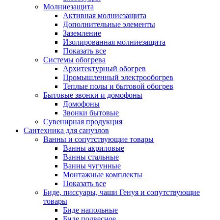
Молниезащита
Активная молниезащита
Дополнительные элементы
Заземление
Изолированная молниезащита
Показать все
Системы обогрева
Архитектурный обогрев
Промышленный электрообогрев
Теплые полы и бытовой обогрев
Бытовые звонки и домофоны
Домофоны
Звонки бытовые
Сувенирная продукция
Сантехника для санузлов
Ванны и сопутствующие товары
Ванны акриловые
Ванны стальные
Ванны чугунные
Монтажные комплекты
Показать все
Биде, писсуары, чаши Генуя и сопутствующие
товары
Биде напольные
Биде подвесное