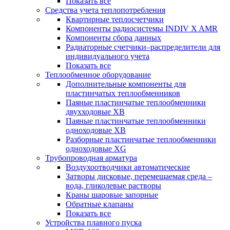
Показать все
Средства учета теплопотребления
Квартирные теплосчетчики
Компоненты радиосистемы INDIV X AMR
Компоненты сбора данных
Радиаторные счетчики–распределители для
индивидуального учета
Показать все
Теплообменное оборудование
Дополнительные компоненты для
пластинчатых теплообменников
Паяные пластинчатые теплообменники
двухходовые XB
Паяные пластинчатые теплообменники
одноходовые ХВ
Разборные пластинчатые теплообменники
одноходовые ХG
Трубопроводная арматура
Воздухоотводчики автоматические
Затворы дисковые, перемещаемая среда –
вода, гликолевые растворы
Краны шаровые запорные
Обратные клапаны
Показать все
Устройства плавного пуска