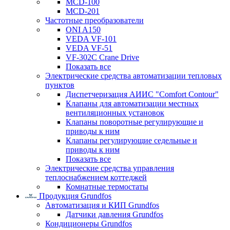
MCD-100
MCD-201
Частотные преобразователи
ONI A150
VEDA VF-101
VEDA VF-51
VF-302C Crane Drive
Показать все
Электрические средства автоматизации тепловых
пунктов
Диспетчеризация АИИС "Comfort Contour"
Клапаны для автоматизации местных
вентиляционных установок
Клапаны поворотные регулирующие и
приводы к ним
Клапаны регулирующие седельные и
приводы к ним
Показать все
Электрические средства управления
теплоснабжением коттеджей
Комнатные термостаты
Продукция Grundfos
Автоматизация и КИП Grundfos
Датчики давления Grundfos
Кондиционеры Grundfos