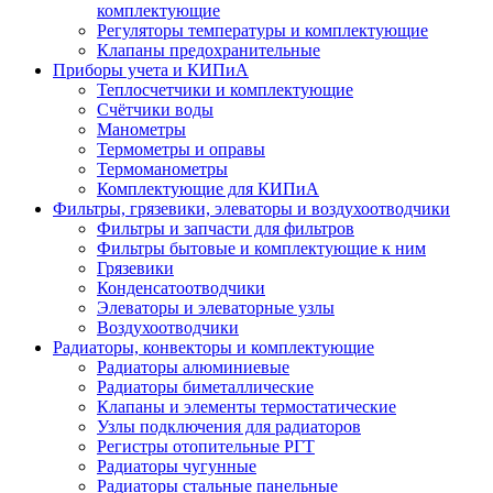
комплектующие
Регуляторы температуры и комплектующие
Клапаны предохранительные
Приборы учета и КИПиА
Теплосчетчики и комплектующие
Счётчики воды
Манометры
Термометры и оправы
Термоманометры
Комплектующие для КИПиА
Фильтры, грязевики, элеваторы и воздухоотводчики
Фильтры и запчасти для фильтров
Фильтры бытовые и комплектующие к ним
Грязевики
Конденсатоотводчики
Элеваторы и элеваторные узлы
Воздухоотводчики
Радиаторы, конвекторы и комплектующие
Радиаторы алюминиевые
Радиаторы биметаллические
Клапаны и элементы термостатические
Узлы подключения для радиаторов
Регистры отопительные РГТ
Радиаторы чугунные
Радиаторы стальные панельные