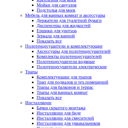
Мойки для санузлов
Подстолья для моек
Мебель для ванных комнат и аксессуары
Держатели для туалетной бумаги
Диспенсеры для жидкостей
Ершики для унитаза
Зеркала для ванной
Показать все
Полотенцесушители и комплектующие
Аксессуары для полотенцесушителей
Комплекты полотенцесушителей
Полотенцесушители водяные
Полотенцесушители электрические
Трапы
Комплектующие для трапов
Трап для подвалов и тех.помещений
Трапы для балконов и террас
Трапы для ванных комнат
Показать все
Инсталляции
Бачки скрытого монтажа
Инсталляции для биде
Инсталляции для смесителей
Инсталляции для умывальников