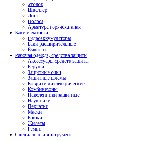
Уголок
Швеллер
Лист
Полоса
Арматура горячекатаная
Баки и емкости
Гидроаккумуляторы
Баки расширительные
Ёмкости
Рабочая одежда, средства защиты
Аксессуары средств защиты
Беруши
Защитные очки
Защитные шлемы
Коврики диэлектрические
Комбинезоны
Наколенники защитные
Наушники
Перчатки
Маски
Брюки
Жилеты
Ремни
Специальный инструмент