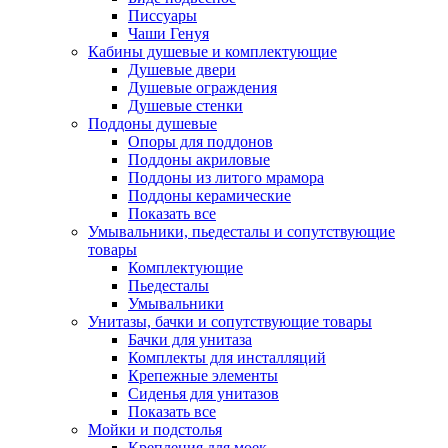
Писсуары
Чаши Генуя
Кабины душевые и комплектующие
Душевые двери
Душевые ограждения
Душевые стенки
Поддоны душевые
Опоры для поддонов
Поддоны акриловые
Поддоны из литого мрамора
Поддоны керамические
Показать все
Умывальники, пьедесталы и сопутствующие
товары
Комплектующие
Пьедесталы
Умывальники
Унитазы, бачки и сопутствующие товары
Бачки для унитаза
Комплекты для инсталляций
Крепежные элементы
Сиденья для унитазов
Показать все
Мойки и подстолья
Крепления для моек