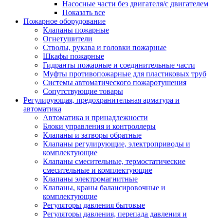
Насосные части без двигателя/с двигателем
Показать все
Пожарное оборудование
Клапаны пожарные
Огнетушители
Стволы, рукава и головки пожарные
Шкафы пожарные
Гидранты пожарные и соединительные части
Муфты противопожарные для пластиковых труб
Системы автоматического пожаротушения
Сопутствующие товары
Регулирующая, предохранительная арматура и
автоматика
Автоматика и принадлежности
Блоки управления и контроллеры
Клапаны и затворы обратные
Клапаны регулирующие, электроприводы и
комплектующие
Клапаны смесительные, термостатические
смесительные и комплектующие
Клапаны электромагнитные
Клапаны, краны балансировочные и
комплектующие
Регуляторы давления бытовые
Регуляторы давления, перепада давления и