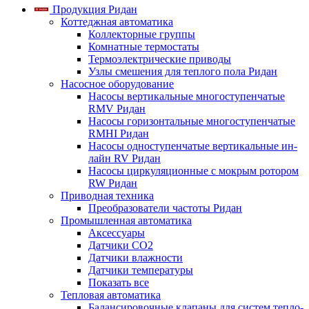
Продукция Ридан
Коттеджная автоматика
Коллекторные группы
Комнатные термостаты
Термоэлектрические приводы
Узлы смешения для теплого пола Ридан
Насосное оборудование
Насосы вертикальные многоступенчатые
RMV Ридан
Насосы горизонтальные многоступенчатые
RMHI Ридан
Насосы одноступенчатые вертикальные ин-
лайн RV Ридан
Насосы циркуляционные с мокрым ротором
RW Ридан
Приводная техника
Преобразователи частоты Ридан
Промышленная автоматика
Аксессуары
Датчики CO2
Датчики влажности
Датчики температуры
Показать все
Тепловая автоматика
Балансировочные клапаны для систем тепло-