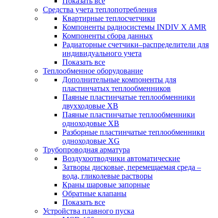
Показать все
Средства учета теплопотребления
Квартирные теплосчетчики
Компоненты радиосистемы INDIV X AMR
Компоненты сбора данных
Радиаторные счетчики–распределители для
индивидуального учета
Показать все
Теплообменное оборудование
Дополнительные компоненты для
пластинчатых теплообменников
Паяные пластинчатые теплообменники
двухходовые XB
Паяные пластинчатые теплообменники
одноходовые ХВ
Разборные пластинчатые теплообменники
одноходовые ХG
Трубопроводная арматура
Воздухоотводчики автоматические
Затворы дисковые, перемещаемая среда –
вода, гликолевые растворы
Краны шаровые запорные
Обратные клапаны
Показать все
Устройства плавного пуска