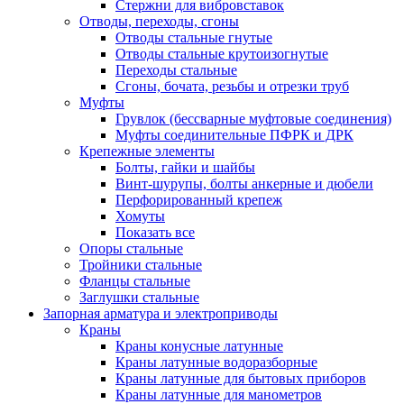
Стержни для вибровставок
Отводы, переходы, сгоны
Отводы стальные гнутые
Отводы стальные крутоизогнутые
Переходы стальные
Сгоны, бочата, резьбы и отрезки труб
Муфты
Грувлок (бессварные муфтовые соединения)
Муфты соединительные ПФРК и ДРК
Крепежные элементы
Болты, гайки и шайбы
Винт-шурупы, болты анкерные и дюбели
Перфорированный крепеж
Хомуты
Показать все
Опоры стальные
Тройники стальные
Фланцы стальные
Заглушки стальные
Запорная арматура и электроприводы
Краны
Краны конусные латунные
Краны латунные водоразборные
Краны латунные для бытовых приборов
Краны латунные для манометров