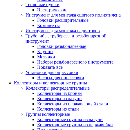
Тепловые пушки
Электрические
Инструмент для монтажа сшитого полиэтилена
Головки расширительные
Комплекты
Инструмент для монтажа радиаторов
Трубогибы, труборезы и резьбонарезной
инструмент
Головки резьбонарезные
Клуппы
Метчики
Наборы резьбонарезного инструмента
Показать все
Установки для опрессовки
Насосы для опрессовки
Коллекторы и коллекторные группы
Коллекторы распределительные
Коллекторы из бронзы
Коллекторы из латуни
Коллекторы из нержавеющей стали
Коллекторы из стали
Группы коллекторные
Коллекторные группы из латуни
Коллекторные группы из нержавейки
Под адаптер