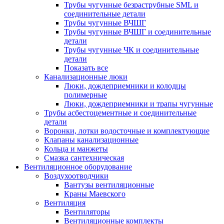
Трубы чугунные безраструбные SML и
соединительные детали
Трубы чугунные ВЧШГ
Трубы чугунные ВЧШГ и соединительные
детали
Трубы чугунные ЧК и соединительные
детали
Показать все
Канализационные люки
Люки, дождеприемники и колодцы
полимерные
Люки, дождеприемники и трапы чугунные
Трубы асбестоцементные и соединительные
детали
Воронки, лотки водосточные и комплектующие
Клапаны канализационные
Кольца и манжеты
Смазка сантехническая
Вентиляционное оборудование
Воздухоотводчики
Вантузы вентиляционные
Краны Маевского
Вентиляция
Вентиляторы
Вентиляционные комплекты