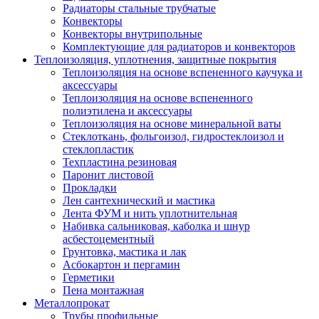
Радиаторы стальные трубчатые
Конвекторы
Конвекторы внутрипольные
Комплектующие для радиаторов и конвекторов
Теплоизоляция, уплотнения, защитные покрытия
Теплоизоляция на основе вспененного каучука и
аксессуары
Теплоизоляция на основе вспененного
полиэтилена и аксессуары
Теплоизоляция на основе минеральной ваты
Стеклоткань, фольгоизол, гидростеклоизол и
стеклопластик
Техпластина резиновая
Паронит листовой
Прокладки
Лен сантехнический и мастика
Лента ФУМ и нить уплотнительная
Набивка сальниковая, каболка и шнур
асбестоцементный
Грунтовка, мастика и лак
Асбокартон и пергамин
Герметики
Пена монтажная
Металлопрокат
Трубы профильные