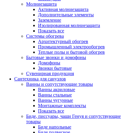
Молниезащита
Активная молниезащита
Дополнительные элементы
Заземление
Изолированная молниезащита
Показать все
Системы обогрева
Архитектурный обогрев
Промышленный электрообогрев
Теплые полы и бытовой обогрев
Бытовые звонки и домофоны
Домофоны
Звонки бытовые
Сувенирная продукция
Сантехника для санузлов
Ванны и сопутствующие товары
Ванны акриловые
Ванны стальные
Ванны чугунные
Монтажные комплекты
Показать все
Биде, писсуары, чаши Генуя и сопутствующие
товары
Биде напольные
Биде подвесное