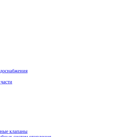
одоснабжения
 части
рные клапаны
убных систем отопления