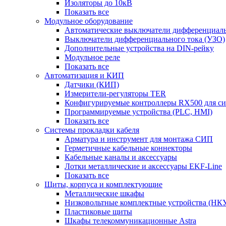
Изоляторы до 10кВ
Показать все
Модульное оборудование
Автоматические выключатели дифференциаль
Выключатели дифференциального тока (УЗО)
Дополнительные устройства на DIN-рейку
Модульное реле
Показать все
Автоматизация и КИП
Датчики (КИП)
Измерители-регуляторы TER
Конфигурируемые контроллеры RX500 для с
Программируемые устройства (PLC, HMI)
Показать все
Системы прокладки кабеля
Арматура и инструмент для монтажа СИП
Герметичные кабельные коннекторы
Кабельные каналы и аксессуары
Лотки металлические и аксессуары EKF-Line
Показать все
Щиты, корпуса и комплектующие
Металлические шкафы
Низковольтные комплектные устройства (НК
Пластиковые щиты
Шкафы телекоммуникационные Astra