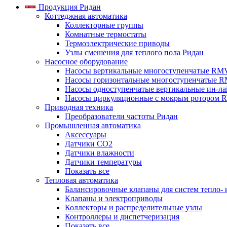
Продукция Ридан
Коттеджная автоматика
Коллекторные группы
Комнатные термостаты
Термоэлектрические приводы
Узлы смешения для теплого пола Ридан
Насосное оборудование
Насосы вертикальные многоступенчатые RM
Насосы горизонтальные многоступенчатые R
Насосы одноступенчатые вертикальные ин-л
Насосы циркуляционные с мокрым ротором 
Приводная техника
Преобразователи частоты Ридан
Промышленная автоматика
Аксессуары
Датчики CO2
Датчики влажности
Датчики температуры
Показать все
Тепловая автоматика
Балансировочные клапаны для систем тепло-
Клапаны и электроприводы
Коллекторы и распределительные узлы
Контроллеры и диспетчеризация
Показать все