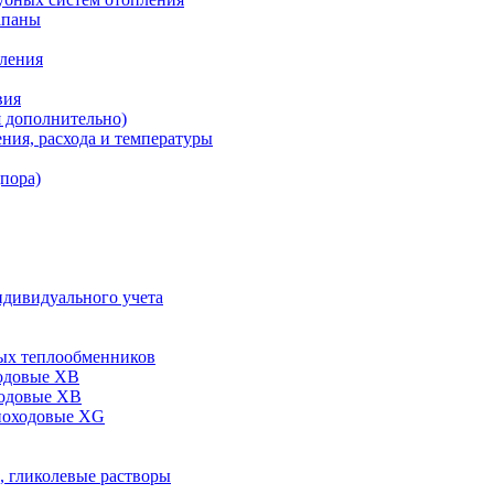
апаны
пления
вия
я дополнительно)
ния, расхода и температуры
дпора)
ндивидуального учета
ых теплообменников
одовые XB
ходовые ХВ
ноходовые ХG
, гликолевые растворы