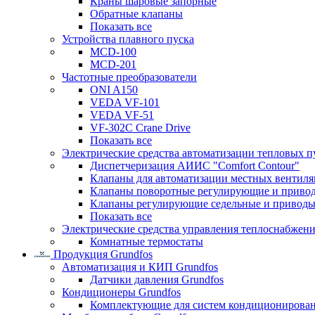
Краны шаровые запорные
Обратные клапаны
Показать все
Устройства плавного пуска
MCD-100
MCD-201
Частотные преобразователи
ONI A150
VEDA VF-101
VEDA VF-51
VF-302C Crane Drive
Показать все
Электрические средства автоматизации тепловых п
Диспетчеризация АИИС "Comfort Contour"
Клапаны для автоматизации местных вентил
Клапаны поворотные регулирующие и приво
Клапаны регулирующие седельные и приводы
Показать все
Электрические средства управления теплоснабжен
Комнатные термостаты
Продукция Grundfos
Автоматизация и КИП Grundfos
Датчики давления Grundfos
Кондиционеры Grundfos
Комплектующие для систем кондиционирова