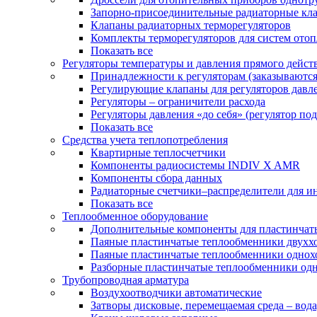
Запорно-присоединительные радиаторные кл
Клапаны радиаторных терморегуляторов
Комплекты терморегуляторов для систем ото
Показать все
Регуляторы температуры и давления прямого дейст
Принадлежности к регуляторам (заказываютс
Регулирующие клапаны для регуляторов давле
Регуляторы – ограничители расхода
Регуляторы давления «до себя» (регулятор по
Показать все
Средства учета теплопотребления
Квартирные теплосчетчики
Компоненты радиосистемы INDIV X AMR
Компоненты сбора данных
Радиаторные счетчики–распределители для и
Показать все
Теплообменное оборудование
Дополнительные компоненты для пластинчат
Паяные пластинчатые теплообменники двухх
Паяные пластинчатые теплообменники одно
Разборные пластинчатые теплообменники од
Трубопроводная арматура
Воздухоотводчики автоматические
Затворы дисковые, перемещаемая среда – вода