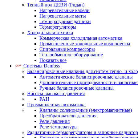
Теплый пол ДЕВИ (Ридан)
Нагревательные кабели
Нагревательные маты
Температурные датчики
Терморегуляторы
Холодильная техника
Коммерческая холодильная автоматика
Промышленные холодильные компоненты
Спиральные компрессоры
Теплообменное оборудование
Показать все
Системы Danfoss
Балансировочные клапаны для систем тепло- и хол
Автоматические балансировочные клапаны
Дополнительные принадлежности и запасные
Ручные балансировочные клапаны
Насосы высокого давления
PAH
Промышленная автоматика
Клапаны соленоидные (электромагнитные)
Преобразователи давления
Реле давления
Реле температуры
Радиаторные терморегуляторы и запорные радиато
Дроссели для отопительных приборов однотр