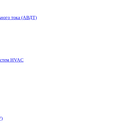
ного тока (АВДТ)
истем HVAC
У)