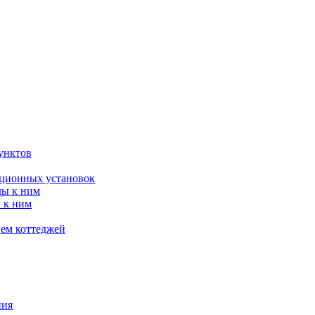
унктов
яционных установок
ды к ним
 к ним
ием коттеджей
ния