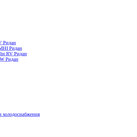
V Ридан
MHI Ридан
айн RV Ридан
RW Ридан
 и холодоснабжения