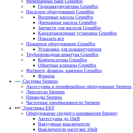
Мембранные баки Grundfos
Гидроаккумуляторы Grundfos
Насосное оборудование Grundfos
Вихревые насосы Grundfos
Дренажные насосы Grundfos
Запчасти для насосов Grundfos
Канализационные установки Grundfos
Показать все
Пожарное оборудование Grundfos
Установки для пожаротушения
Трубопроводная арматура Grundfos
Компенсаторы Grundfos
Обратные клапаны Grundfos
Фитинги, фланцы, камлоки Grundfos
Фланцы
Системы Siemens
Аксессуары и периферийное оборудование Siemens
Двигатели Siemens
Приводы Siemens
Частотные преобразователи Siemens
Электрика EKF
Оборудование среднего напряжения Stingray
Аксессуары до 10кВ
Вакуумные выключатели
Выключатели нагрузки 10кВ