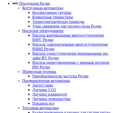
Продукция Ридан
Коттеджная автоматика
Коллекторные группы
Комнатные термостаты
Термоэлектрические приводы
Узлы смешения для теплого пола Ридан
Насосное оборудование
Насосы вертикальные многоступенчатые
RMV Ридан
Насосы горизонтальные многоступенчатые
RMHI Ридан
Насосы одноступенчатые вертикальные ин-
лайн RV Ридан
Насосы циркуляционные с мокрым ротором
RW Ридан
Приводная техника
Преобразователи частоты Ридан
Промышленная автоматика
Аксессуары
Датчики CO2
Датчики влажности
Датчики температуры
Показать все
Тепловая автоматика
Балансировочные клапаны для систем тепло-