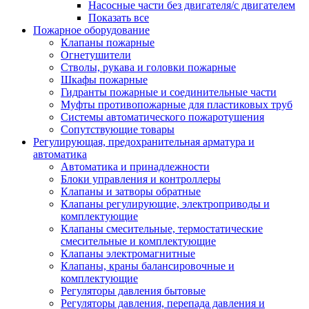
Насосные части без двигателя/с двигателем
Показать все
Пожарное оборудование
Клапаны пожарные
Огнетушители
Стволы, рукава и головки пожарные
Шкафы пожарные
Гидранты пожарные и соединительные части
Муфты противопожарные для пластиковых труб
Системы автоматического пожаротушения
Сопутствующие товары
Регулирующая, предохранительная арматура и
автоматика
Автоматика и принадлежности
Блоки управления и контроллеры
Клапаны и затворы обратные
Клапаны регулирующие, электроприводы и
комплектующие
Клапаны смесительные, термостатические
смесительные и комплектующие
Клапаны электромагнитные
Клапаны, краны балансировочные и
комплектующие
Регуляторы давления бытовые
Регуляторы давления, перепада давления и