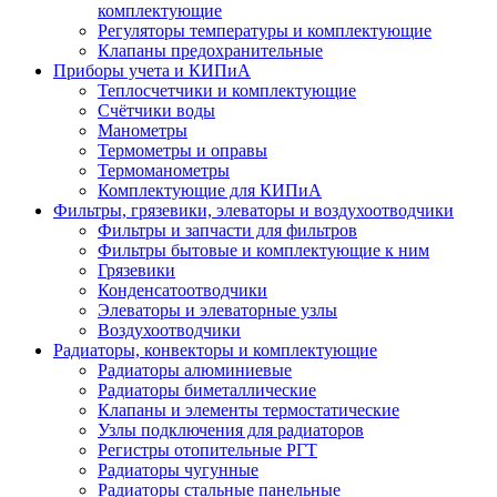
комплектующие
Регуляторы температуры и комплектующие
Клапаны предохранительные
Приборы учета и КИПиА
Теплосчетчики и комплектующие
Счётчики воды
Манометры
Термометры и оправы
Термоманометры
Комплектующие для КИПиА
Фильтры, грязевики, элеваторы и воздухоотводчики
Фильтры и запчасти для фильтров
Фильтры бытовые и комплектующие к ним
Грязевики
Конденсатоотводчики
Элеваторы и элеваторные узлы
Воздухоотводчики
Радиаторы, конвекторы и комплектующие
Радиаторы алюминиевые
Радиаторы биметаллические
Клапаны и элементы термостатические
Узлы подключения для радиаторов
Регистры отопительные РГТ
Радиаторы чугунные
Радиаторы стальные панельные