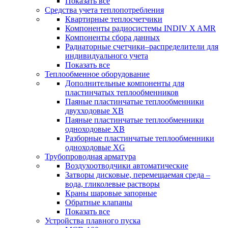
Показать все
Средства учета теплопотребления
Квартирные теплосчетчики
Компоненты радиосистемы INDIV X AMR
Компоненты сбора данных
Радиаторные счетчики–распределители для
индивидуального учета
Показать все
Теплообменное оборудование
Дополнительные компоненты для
пластинчатых теплообменников
Паяные пластинчатые теплообменники
двухходовые XB
Паяные пластинчатые теплообменники
одноходовые ХВ
Разборные пластинчатые теплообменники
одноходовые ХG
Трубопроводная арматура
Воздухоотводчики автоматические
Затворы дисковые, перемещаемая среда –
вода, гликолевые растворы
Краны шаровые запорные
Обратные клапаны
Показать все
Устройства плавного пуска