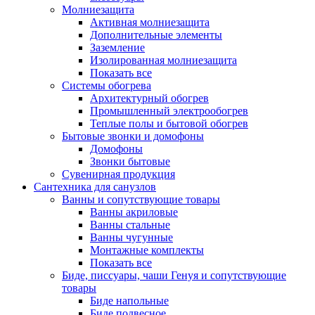
Молниезащита
Активная молниезащита
Дополнительные элементы
Заземление
Изолированная молниезащита
Показать все
Системы обогрева
Архитектурный обогрев
Промышленный электрообогрев
Теплые полы и бытовой обогрев
Бытовые звонки и домофоны
Домофоны
Звонки бытовые
Сувенирная продукция
Сантехника для санузлов
Ванны и сопутствующие товары
Ванны акриловые
Ванны стальные
Ванны чугунные
Монтажные комплекты
Показать все
Биде, писсуары, чаши Генуя и сопутствующие
товары
Биде напольные
Биде подвесное