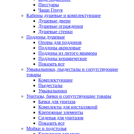
Писсуары
Чаши Генуя
Кабины душевые и комплектующие
Душевые двери
Душевые ограждения
Душевые стенки
Поддоны душевые
Опоры для поддонов
Поддоны акриловые
Поддоны из литого мрамора
Поддоны керамические
Показать все
Умывальники, пьедесталы и сопутствующие
товары
Комплектующие
Пьедесталы
Умывальники
Унитазы, бачки и сопутствующие товары
Бачки для унитаза
Комплекты для инсталляций
Крепежные элементы
Сиденья для унитазов
Показать все
Мойки и подстолья
Крепления для моек