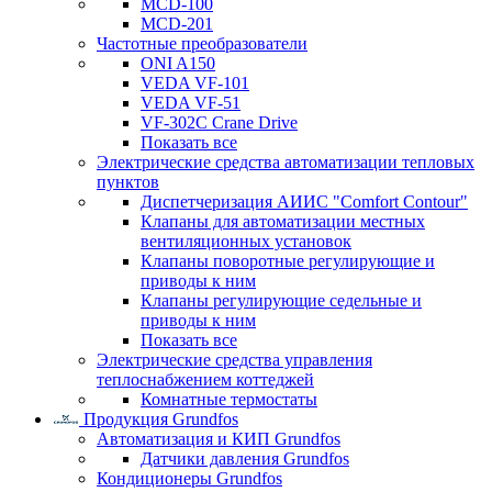
MCD-100
MCD-201
Частотные преобразователи
ONI A150
VEDA VF-101
VEDA VF-51
VF-302C Crane Drive
Показать все
Электрические средства автоматизации тепловых
пунктов
Диспетчеризация АИИС "Comfort Contour"
Клапаны для автоматизации местных
вентиляционных установок
Клапаны поворотные регулирующие и
приводы к ним
Клапаны регулирующие седельные и
приводы к ним
Показать все
Электрические средства управления
теплоснабжением коттеджей
Комнатные термостаты
Продукция Grundfos
Автоматизация и КИП Grundfos
Датчики давления Grundfos
Кондиционеры Grundfos