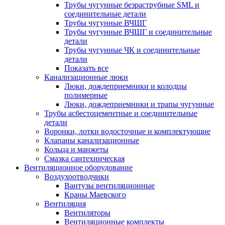
Трубы чугунные безраструбные SML и
соединительные детали
Трубы чугунные ВЧШГ
Трубы чугунные ВЧШГ и соединительные
детали
Трубы чугунные ЧК и соединительные
детали
Показать все
Канализационные люки
Люки, дождеприемники и колодцы
полимерные
Люки, дождеприемники и трапы чугунные
Трубы асбестоцементные и соединительные
детали
Воронки, лотки водосточные и комплектующие
Клапаны канализационные
Кольца и манжеты
Смазка сантехническая
Вентиляционное оборудование
Воздухоотводчики
Вантузы вентиляционные
Краны Маевского
Вентиляция
Вентиляторы
Вентиляционные комплекты