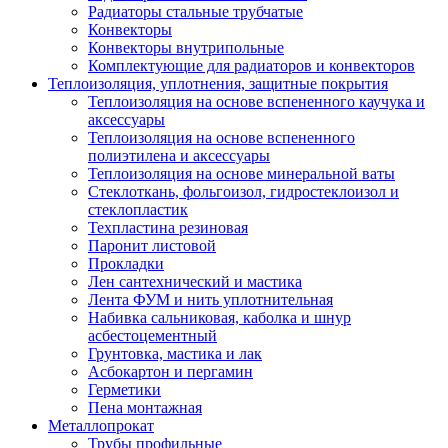
Радиаторы стальные трубчатые
Конвекторы
Конвекторы внутрипольные
Комплектующие для радиаторов и конвекторов
Теплоизоляция, уплотнения, защитные покрытия
Теплоизоляция на основе вспененного каучука и
аксессуары
Теплоизоляция на основе вспененного
полиэтилена и аксессуары
Теплоизоляция на основе минеральной ваты
Стеклоткань, фольгоизол, гидростеклоизол и
стеклопластик
Техпластина резиновая
Паронит листовой
Прокладки
Лен сантехнический и мастика
Лента ФУМ и нить уплотнительная
Набивка сальниковая, каболка и шнур
асбестоцементный
Грунтовка, мастика и лак
Асбокартон и пергамин
Герметики
Пена монтажная
Металлопрокат
Трубы профильные