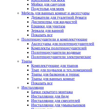
Мойки для санузлов
Подстолья для моек
Мебель для ванных комнат и аксессуары
Держатели для туалетной бумаги
Диспенсеры для жидкостей
Ершики для унитаза
Зеркала для ванной
Показать все
Полотенцесушители и комплектующие
Аксессуары для полотенцесушителей
Комплекты полотенцесушителей
Полотенцесушители водяные
Полотенцесушители электрические
Трапы
Комплектующие для трапов
Трап для подвалов и тех.помещений
Трапы для балконов и террас
Трапы для ванных комнат
Показать все
Инсталляции
Бачки скрытого монтажа
Инсталляции для биде
Инсталляции для смесителей
Инсталляции для умывальников