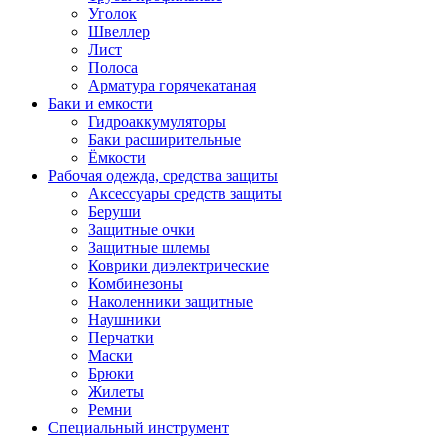
Уголок
Швеллер
Лист
Полоса
Арматура горячекатаная
Баки и емкости
Гидроаккумуляторы
Баки расширительные
Ёмкости
Рабочая одежда, средства защиты
Аксессуары средств защиты
Беруши
Защитные очки
Защитные шлемы
Коврики диэлектрические
Комбинезоны
Наколенники защитные
Наушники
Перчатки
Маски
Брюки
Жилеты
Ремни
Специальный инструмент