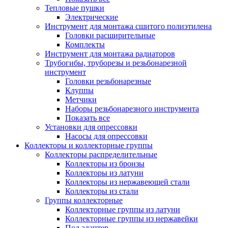
Тепловые пушки
Электрические
Инструмент для монтажа сшитого полиэтилена
Головки расширительные
Комплекты
Инструмент для монтажа радиаторов
Трубогибы, труборезы и резьбонарезной
инструмент
Головки резьбонарезные
Клуппы
Метчики
Наборы резьбонарезного инструмента
Показать все
Установки для опрессовки
Насосы для опрессовки
Коллекторы и коллекторные группы
Коллекторы распределительные
Коллекторы из бронзы
Коллекторы из латуни
Коллекторы из нержавеющей стали
Коллекторы из стали
Группы коллекторные
Коллекторные группы из латуни
Коллекторные группы из нержавейки
Под адаптер