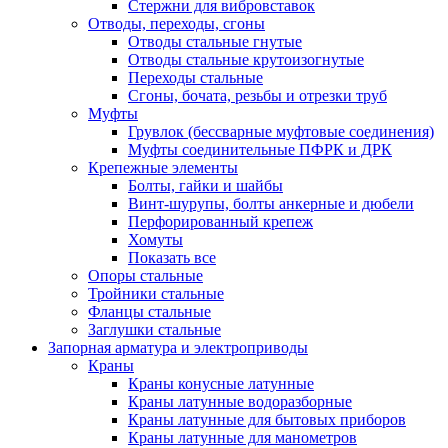
Стержни для вибровставок
Отводы, переходы, сгоны
Отводы стальные гнутые
Отводы стальные крутоизогнутые
Переходы стальные
Сгоны, бочата, резьбы и отрезки труб
Муфты
Грувлок (бессварные муфтовые соединения)
Муфты соединительные ПФРК и ДРК
Крепежные элементы
Болты, гайки и шайбы
Винт-шурупы, болты анкерные и дюбели
Перфорированный крепеж
Хомуты
Показать все
Опоры стальные
Тройники стальные
Фланцы стальные
Заглушки стальные
Запорная арматура и электроприводы
Краны
Краны конусные латунные
Краны латунные водоразборные
Краны латунные для бытовых приборов
Краны латунные для манометров