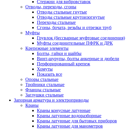
Стержни для вибровставок
Отводы, переходы, сгоны
Отводы стальные гнутые
Отводы стальные крутоизогнутые
Переходы стальные
Сгоны, бочата, резьбы и отрезки труб
Муфты
Грувлок (бессварные муфтовые соединения)
Муфты соединительные ПФРК и ДРК
Крепежные элементы
Болты, гайки и шайбы
Винт-шурупы, болты анкерные и дюбели
Перфорированный крепеж
Хомуты
Показать все
Опоры стальные
Тройники стальные
Фланцы стальные
Заглушки стальные
Запорная арматура и электроприводы
Краны
Краны конусные латунные
Краны латунные водоразборные
Краны латунные для бытовых приборов
Краны латунные для манометров