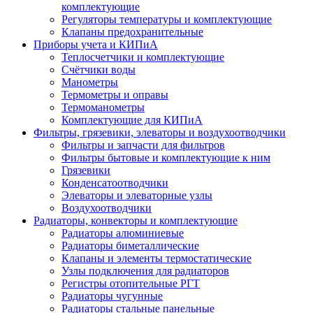
комплектующие
Регуляторы температуры и комплектующие
Клапаны предохранительные
Приборы учета и КИПиА
Теплосчетчики и комплектующие
Счётчики воды
Манометры
Термометры и оправы
Термоманометры
Комплектующие для КИПиА
Фильтры, грязевики, элеваторы и воздухоотводчики
Фильтры и запчасти для фильтров
Фильтры бытовые и комплектующие к ним
Грязевики
Конденсатоотводчики
Элеваторы и элеваторные узлы
Воздухоотводчики
Радиаторы, конвекторы и комплектующие
Радиаторы алюминиевые
Радиаторы биметаллические
Клапаны и элементы термостатические
Узлы подключения для радиаторов
Регистры отопительные РГТ
Радиаторы чугунные
Радиаторы стальные панельные