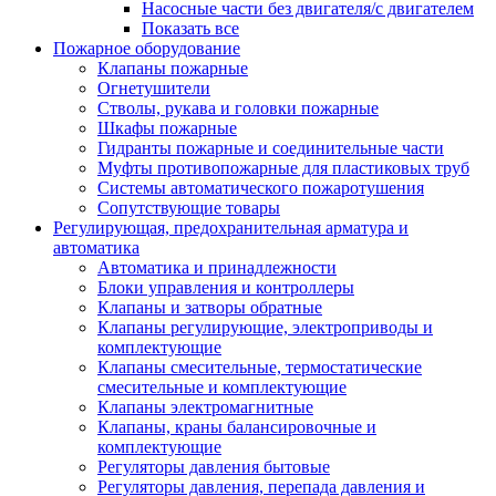
Насосные части без двигателя/с двигателем
Показать все
Пожарное оборудование
Клапаны пожарные
Огнетушители
Стволы, рукава и головки пожарные
Шкафы пожарные
Гидранты пожарные и соединительные части
Муфты противопожарные для пластиковых труб
Системы автоматического пожаротушения
Сопутствующие товары
Регулирующая, предохранительная арматура и
автоматика
Автоматика и принадлежности
Блоки управления и контроллеры
Клапаны и затворы обратные
Клапаны регулирующие, электроприводы и
комплектующие
Клапаны смесительные, термостатические
смесительные и комплектующие
Клапаны электромагнитные
Клапаны, краны балансировочные и
комплектующие
Регуляторы давления бытовые
Регуляторы давления, перепада давления и