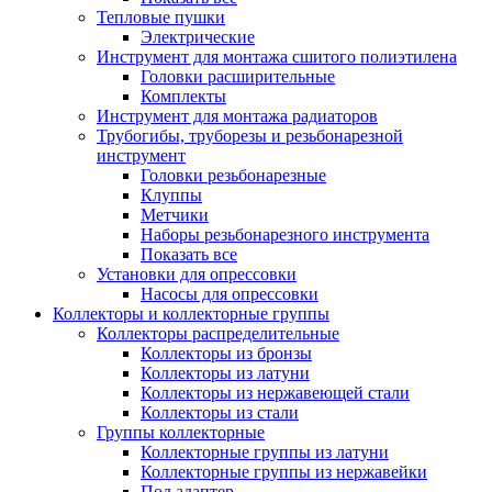
Тепловые пушки
Электрические
Инструмент для монтажа сшитого полиэтилена
Головки расширительные
Комплекты
Инструмент для монтажа радиаторов
Трубогибы, труборезы и резьбонарезной
инструмент
Головки резьбонарезные
Клуппы
Метчики
Наборы резьбонарезного инструмента
Показать все
Установки для опрессовки
Насосы для опрессовки
Коллекторы и коллекторные группы
Коллекторы распределительные
Коллекторы из бронзы
Коллекторы из латуни
Коллекторы из нержавеющей стали
Коллекторы из стали
Группы коллекторные
Коллекторные группы из латуни
Коллекторные группы из нержавейки
Под адаптер