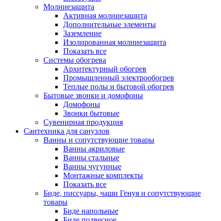
Молниезащита
Активная молниезащита
Дополнительные элементы
Заземление
Изолированная молниезащита
Показать все
Системы обогрева
Архитектурный обогрев
Промышленный электрообогрев
Теплые полы и бытовой обогрев
Бытовые звонки и домофоны
Домофоны
Звонки бытовые
Сувенирная продукция
Сантехника для санузлов
Ванны и сопутствующие товары
Ванны акриловые
Ванны стальные
Ванны чугунные
Монтажные комплекты
Показать все
Биде, писсуары, чаши Генуя и сопутствующие
товары
Биде напольные
Биде подвесное