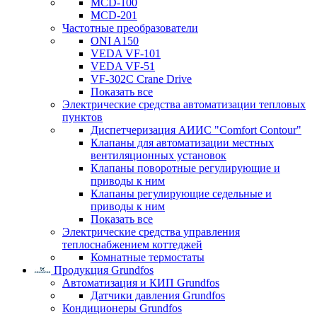
MCD-100
MCD-201
Частотные преобразователи
ONI A150
VEDA VF-101
VEDA VF-51
VF-302C Crane Drive
Показать все
Электрические средства автоматизации тепловых
пунктов
Диспетчеризация АИИС "Comfort Contour"
Клапаны для автоматизации местных
вентиляционных установок
Клапаны поворотные регулирующие и
приводы к ним
Клапаны регулирующие седельные и
приводы к ним
Показать все
Электрические средства управления
теплоснабжением коттеджей
Комнатные термостаты
Продукция Grundfos
Автоматизация и КИП Grundfos
Датчики давления Grundfos
Кондиционеры Grundfos