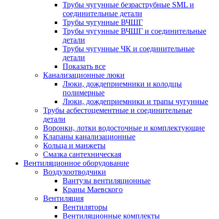
Трубы чугунные безраструбные SML и
соединительные детали
Трубы чугунные ВЧШГ
Трубы чугунные ВЧШГ и соединительные
детали
Трубы чугунные ЧК и соединительные
детали
Показать все
Канализационные люки
Люки, дождеприемники и колодцы
полимерные
Люки, дождеприемники и трапы чугунные
Трубы асбестоцементные и соединительные
детали
Воронки, лотки водосточные и комплектующие
Клапаны канализационные
Кольца и манжеты
Смазка сантехническая
Вентиляционное оборудование
Воздухоотводчики
Вантузы вентиляционные
Краны Маевского
Вентиляция
Вентиляторы
Вентиляционные комплекты