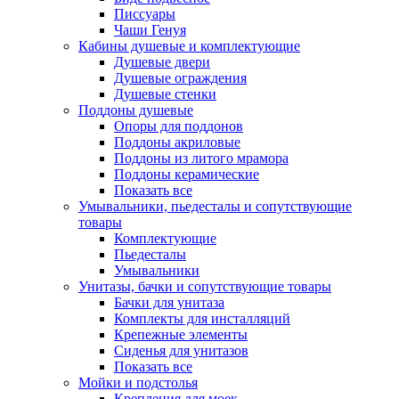
Писсуары
Чаши Генуя
Кабины душевые и комплектующие
Душевые двери
Душевые ограждения
Душевые стенки
Поддоны душевые
Опоры для поддонов
Поддоны акриловые
Поддоны из литого мрамора
Поддоны керамические
Показать все
Умывальники, пьедесталы и сопутствующие
товары
Комплектующие
Пьедесталы
Умывальники
Унитазы, бачки и сопутствующие товары
Бачки для унитаза
Комплекты для инсталляций
Крепежные элементы
Сиденья для унитазов
Показать все
Мойки и подстолья
Крепления для моек