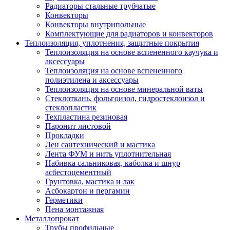
Радиаторы стальные трубчатые
Конвекторы
Конвекторы внутрипольные
Комплектующие для радиаторов и конвекторов
Теплоизоляция, уплотнения, защитные покрытия
Теплоизоляция на основе вспененного каучука и
аксессуары
Теплоизоляция на основе вспененного
полиэтилена и аксессуары
Теплоизоляция на основе минеральной ваты
Стеклоткань, фольгоизол, гидростеклоизол и
стеклопластик
Техпластина резиновая
Паронит листовой
Прокладки
Лен сантехнический и мастика
Лента ФУМ и нить уплотнительная
Набивка сальниковая, каболка и шнур
асбестоцементный
Грунтовка, мастика и лак
Асбокартон и пергамин
Герметики
Пена монтажная
Металлопрокат
Трубы профильные