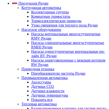
Продукция Ридан
Коттеджная автоматика
Коллекторные группы
Комнатные термостаты
Термоэлектрические приводы
Узлы смешения для теплого пола Ридан
Насосное оборудование
Насосы вертикальные многоступенчатые
RMV Ридан
Насосы горизонтальные многоступенчатые
RMHI Ридан
Насосы одноступенчатые вертикальные ин-
лайн RV Ридан
Насосы циркуляционные с мокрым ротором
RW Ридан
Приводная техника
Преобразователи частоты Ридан
Промышленная автоматика
Аксессуары
Датчики CO2
Датчики влажности
Датчики температуры
Показать все
Тепловая автоматика
Балансировочные клапаны для систем тепло-