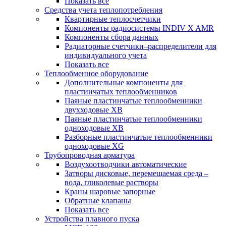
Показать все
Средства учета теплопотребления
Квартирные теплосчетчики
Компоненты радиосистемы INDIV X AMR
Компоненты сбора данных
Радиаторные счетчики–распределители для
индивидуального учета
Показать все
Теплообменное оборудование
Дополнительные компоненты для
пластинчатых теплообменников
Паяные пластинчатые теплообменники
двухходовые XB
Паяные пластинчатые теплообменники
одноходовые ХВ
Разборные пластинчатые теплообменники
одноходовые ХG
Трубопроводная арматура
Воздухоотводчики автоматические
Затворы дисковые, перемещаемая среда –
вода, гликолевые растворы
Краны шаровые запорные
Обратные клапаны
Показать все
Устройства плавного пуска