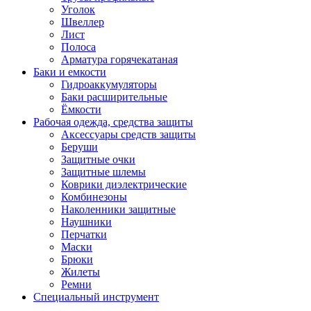
Уголок
Швеллер
Лист
Полоса
Арматура горячекатаная
Баки и емкости
Гидроаккумуляторы
Баки расширительные
Ёмкости
Рабочая одежда, средства защиты
Аксессуары средств защиты
Беруши
Защитные очки
Защитные шлемы
Коврики диэлектрические
Комбинезоны
Наколенники защитные
Наушники
Перчатки
Маски
Брюки
Жилеты
Ремни
Специальный инструмент