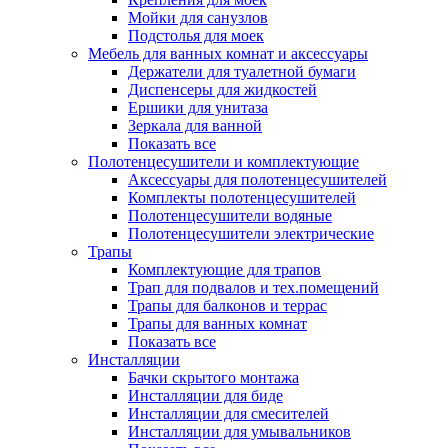
Мойки для санузлов
Подстолья для моек
Мебель для ванных комнат и аксессуары
Держатели для туалетной бумаги
Диспенсеры для жидкостей
Ершики для унитаза
Зеркала для ванной
Показать все
Полотенцесушители и комплектующие
Аксессуары для полотенцесушителей
Комплекты полотенцесушителей
Полотенцесушители водяные
Полотенцесушители электрические
Трапы
Комплектующие для трапов
Трап для подвалов и тех.помещений
Трапы для балконов и террас
Трапы для ванных комнат
Показать все
Инсталляции
Бачки скрытого монтажа
Инсталляции для биде
Инсталляции для смесителей
Инсталляции для умывальников