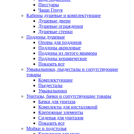
Писсуары
Чаши Генуя
Кабины душевые и комплектующие
Душевые двери
Душевые ограждения
Душевые стенки
Поддоны душевые
Опоры для поддонов
Поддоны акриловые
Поддоны из литого мрамора
Поддоны керамические
Показать все
Умывальники, пьедесталы и сопутствующие
товары
Комплектующие
Пьедесталы
Умывальники
Унитазы, бачки и сопутствующие товары
Бачки для унитаза
Комплекты для инсталляций
Крепежные элементы
Сиденья для унитазов
Показать все
Мойки и подстолья
Крепления для моек