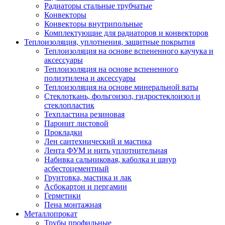
Радиаторы стальные трубчатые
Конвекторы
Конвекторы внутрипольные
Комплектующие для радиаторов и конвекторов
Теплоизоляция, уплотнения, защитные покрытия
Теплоизоляция на основе вспененного каучука и
аксессуары
Теплоизоляция на основе вспененного
полиэтилена и аксессуары
Теплоизоляция на основе минеральной ваты
Стеклоткань, фольгоизол, гидростеклоизол и
стеклопластик
Техпластина резиновая
Паронит листовой
Прокладки
Лен сантехнический и мастика
Лента ФУМ и нить уплотнительная
Набивка сальниковая, каболка и шнур
асбестоцементный
Грунтовка, мастика и лак
Асбокартон и пергамин
Герметики
Пена монтажная
Металлопрокат
Трубы профильные