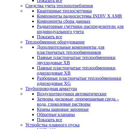
Показать все
Средства учета теплопотребления
Квартирные теплосчетчики
Компоненты радиосистемы INDIV X AMR
Компоненты сбора данных
Радиаторные счетчики–распределители для
индивидуального учета
Показать все
Теплообменное оборудование
Дополнительные компоненты для
пластинчатых теплообменников
Паяные пластинчатые теплообменники
двухходовые XB
Паяные пластинчатые теплообменники
одноходовые ХВ
Разборные пластинчатые теплообменники
одноходовые ХG
Трубопроводная арматура
Воздухоотводчики автоматические
Затворы дисковые, перемещаемая среда –
вода, гликолевые растворы
Краны шаровые запорные
Обратные клапаны
Показать все
Устройства плавного пуска