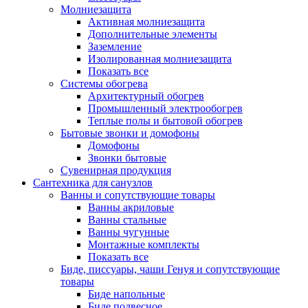
Молниезащита
Активная молниезащита
Дополнительные элементы
Заземление
Изолированная молниезащита
Показать все
Системы обогрева
Архитектурный обогрев
Промышленный электрообогрев
Теплые полы и бытовой обогрев
Бытовые звонки и домофоны
Домофоны
Звонки бытовые
Сувенирная продукция
Сантехника для санузлов
Ванны и сопутствующие товары
Ванны акриловые
Ванны стальные
Ванны чугунные
Монтажные комплекты
Показать все
Биде, писсуары, чаши Генуя и сопутствующие
товары
Биде напольные
Биде подвесное