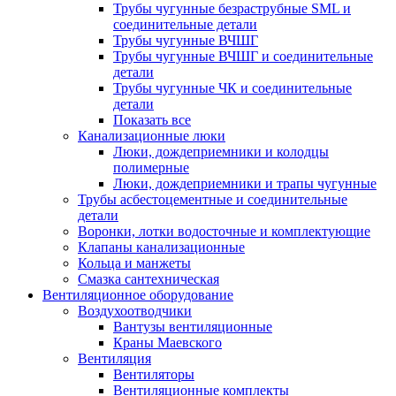
Трубы чугунные безраструбные SML и
соединительные детали
Трубы чугунные ВЧШГ
Трубы чугунные ВЧШГ и соединительные
детали
Трубы чугунные ЧК и соединительные
детали
Показать все
Канализационные люки
Люки, дождеприемники и колодцы
полимерные
Люки, дождеприемники и трапы чугунные
Трубы асбестоцементные и соединительные
детали
Воронки, лотки водосточные и комплектующие
Клапаны канализационные
Кольца и манжеты
Смазка сантехническая
Вентиляционное оборудование
Воздухоотводчики
Вантузы вентиляционные
Краны Маевского
Вентиляция
Вентиляторы
Вентиляционные комплекты