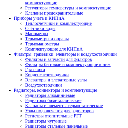
комплектующие
Регуляторы температуры и комплектующие
Клапаны предохранительные
Приборы учета и КИПиА
Теплосчетчики и комплектующие
Счётчики воды
Манометры
Термометры и оправы
Термоманометры
Комплектующие для КИПиА
Фильтры, грязевики, элеваторы и воздухоотводчики
Фильтры и запчасти для фильтров
Фильтры бытовые и комплектующие к ним
Грязевики
Конденсатоотводчики
Элеваторы и элеваторные узлы
Воздухоотводчики
Радиаторы, конвекторы и комплектующие
Радиаторы алюминиевые
Радиаторы биметаллические
Клапаны и элементы термостатические
Узлы подключения для радиаторов
Регистры отопительные РГТ
Радиаторы чугунные
Радиаторы стальные панельные