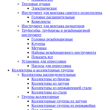
Тепловые пушки
Электрические
Инструмент для монтажа сшитого полиэтилена
Головки расширительные
Комплекты
Инструмент для монтажа радиаторов
Трубогибы, труборезы и резьбонарезной
инструмент
Головки резьбонарезные
Клуппы
Метчики
Наборы резьбонарезного инструмента
Показать все
Установки для опрессовки
Насосы для опрессовки
Коллекторы и коллекторные группы
Коллекторы распределительные
Коллекторы из бронзы
Коллекторы из латуни
Коллекторы из нержавеющей стали
Коллекторы из стали
Группы коллекторные
Коллекторные группы из латуни
Коллекторные группы из нержавейки
Под адаптер