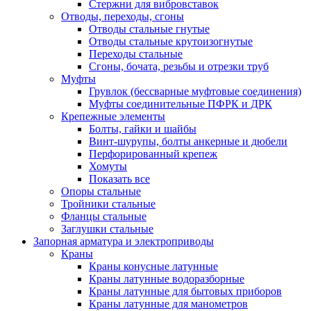
Стержни для вибровставок
Отводы, переходы, сгоны
Отводы стальные гнутые
Отводы стальные крутоизогнутые
Переходы стальные
Сгоны, бочата, резьбы и отрезки труб
Муфты
Грувлок (бессварные муфтовые соединения)
Муфты соединительные ПФРК и ДРК
Крепежные элементы
Болты, гайки и шайбы
Винт-шурупы, болты анкерные и дюбели
Перфорированный крепеж
Хомуты
Показать все
Опоры стальные
Тройники стальные
Фланцы стальные
Заглушки стальные
Запорная арматура и электроприводы
Краны
Краны конусные латунные
Краны латунные водоразборные
Краны латунные для бытовых приборов
Краны латунные для манометров