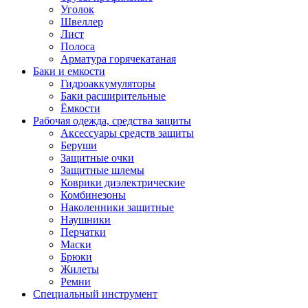
Уголок
Швеллер
Лист
Полоса
Арматура горячекатаная
Баки и емкости
Гидроаккумуляторы
Баки расширительные
Ёмкости
Рабочая одежда, средства защиты
Аксессуары средств защиты
Беруши
Защитные очки
Защитные шлемы
Коврики диэлектрические
Комбинезоны
Наколенники защитные
Наушники
Перчатки
Маски
Брюки
Жилеты
Ремни
Специальный инструмент