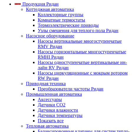
Продукция Ридан
Коттеджная автоматика
Коллекторные группы
Комнатные термостаты
Термоэлектрические приводы
Узлы смешения для теплого пола Ридан
Насосное оборудование
Насосы вертикальные многоступенчатые
RMV Ридан
Насосы горизонтальные многоступенчатые
RMHI Ридан
Насосы одноступенчатые вертикальные ин-
лайн RV Ридан
Насосы циркуляционные с мокрым ротором
RW Ридан
Приводная техника
Преобразователи частоты Ридан
Промышленная автоматика
Аксессуары
Датчики CO2
Датчики влажности
Датчики температуры
Показать все
Тепловая автоматика
Балансировочные клапаны для систем тепло-