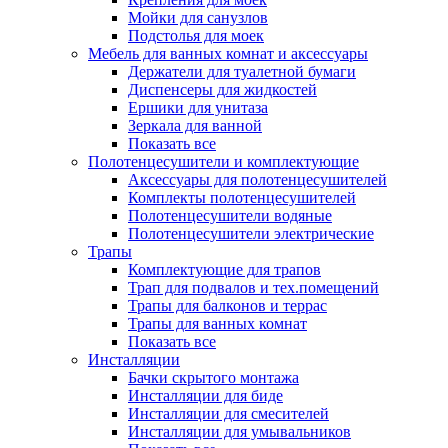
Мойки для санузлов
Подстолья для моек
Мебель для ванных комнат и аксессуары
Держатели для туалетной бумаги
Диспенсеры для жидкостей
Ершики для унитаза
Зеркала для ванной
Показать все
Полотенцесушители и комплектующие
Аксессуары для полотенцесушителей
Комплекты полотенцесушителей
Полотенцесушители водяные
Полотенцесушители электрические
Трапы
Комплектующие для трапов
Трап для подвалов и тех.помещений
Трапы для балконов и террас
Трапы для ванных комнат
Показать все
Инсталляции
Бачки скрытого монтажа
Инсталляции для биде
Инсталляции для смесителей
Инсталляции для умывальников