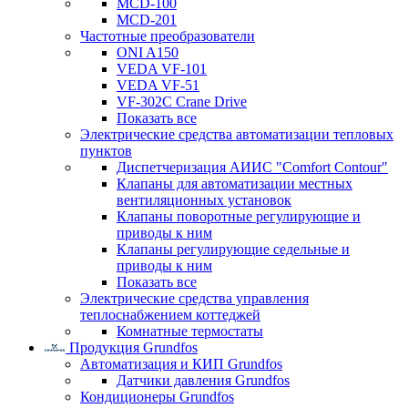
MCD-100
MCD-201
Частотные преобразователи
ONI A150
VEDA VF-101
VEDA VF-51
VF-302C Crane Drive
Показать все
Электрические средства автоматизации тепловых
пунктов
Диспетчеризация АИИС "Comfort Contour"
Клапаны для автоматизации местных
вентиляционных установок
Клапаны поворотные регулирующие и
приводы к ним
Клапаны регулирующие седельные и
приводы к ним
Показать все
Электрические средства управления
теплоснабжением коттеджей
Комнатные термостаты
Продукция Grundfos
Автоматизация и КИП Grundfos
Датчики давления Grundfos
Кондиционеры Grundfos