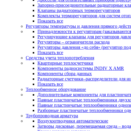
Запорно-присоединительные радиаторные кл
Клапаны радиаторных терморегуляторов
Комплекты терморегуляторов для систем ото
Показать все
Регуляторы температуры и давления прямого дейст
Принадлежности к регуляторам (заказываютс
Регулирующие клапаны для регуляторов давле
Регуляторы – ограничители расхода
Регуляторы давления «до себя» (регулятор по
Показать все
Средства учета теплопотребления
Квартирные теплосчетчики
Компоненты радиосистемы INDIV X AMR
Компоненты сбора данных
Радиаторные счетчики–распределители для и
Показать все
Теплообменное оборудование
Дополнительные компоненты для пластинчат
Паяные пластинчатые теплообменники двухх
Паяные пластинчатые теплообменники одно
Разборные пластинчатые теплообменники од
Трубопроводная арматура
Воздухоотводчики автоматические
Затворы дисковые, перемещаемая среда – вода