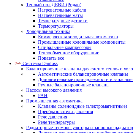
Теплый пол ДЕВИ (Ридан)
Нагревательные кабели
Нагревательные маты
Температурные датчики
Терморегуляторы
Холодильная техника
Коммерческая холодильная автоматика
Промышленные холодильные компоненты
Спиральные компрессоры
Теплообменное оборудование
Показать все
Системы Danfoss
Балансировочные клапаны для систем тепло- и хол
Автоматические балансировочные клапаны
Дополнительные принадлежности и запасные
Ручные балансировочные клапаны
Насосы высокого давления
PAH
Промышленная автоматика
Клапаны соленоидные (электромагнитные)
Преобразователи давления
Реле давления
Реле температуры
Радиаторные терморегуляторы и запорные радиато
Дроссели для отопительных приборов однотр