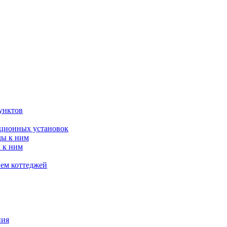
унктов
яционных установок
ды к ним
 к ним
ием коттеджей
ния