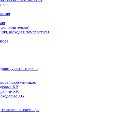
апаны
пления
вия
я дополнительно)
ния, расхода и температуры
дпора)
ндивидуального учета
ых теплообменников
одовые XB
ходовые ХВ
ноходовые ХG
, гликолевые растворы