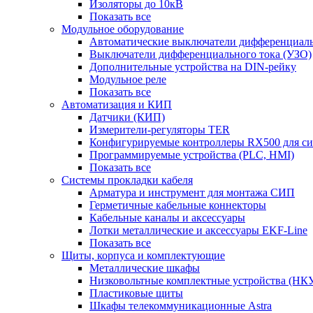
Изоляторы до 10кВ
Показать все
Модульное оборудование
Автоматические выключатели дифференциаль
Выключатели дифференциального тока (УЗО)
Дополнительные устройства на DIN-рейку
Модульное реле
Показать все
Автоматизация и КИП
Датчики (КИП)
Измерители-регуляторы TER
Конфигурируемые контроллеры RX500 для с
Программируемые устройства (PLC, HMI)
Показать все
Системы прокладки кабеля
Арматура и инструмент для монтажа СИП
Герметичные кабельные коннекторы
Кабельные каналы и аксессуары
Лотки металлические и аксессуары EKF-Line
Показать все
Щиты, корпуса и комплектующие
Металлические шкафы
Низковольтные комплектные устройства (НК
Пластиковые щиты
Шкафы телекоммуникационные Astra