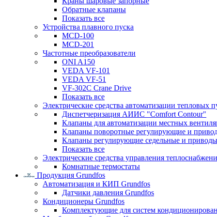
Краны шаровые запорные
Обратные клапаны
Показать все
Устройства плавного пуска
MCD-100
MCD-201
Частотные преобразователи
ONI A150
VEDA VF-101
VEDA VF-51
VF-302C Crane Drive
Показать все
Электрические средства автоматизации тепловых п
Диспетчеризация АИИС "Comfort Contour"
Клапаны для автоматизации местных вентил
Клапаны поворотные регулирующие и приво
Клапаны регулирующие седельные и приводы
Показать все
Электрические средства управления теплоснабжен
Комнатные термостаты
Продукция Grundfos
Автоматизация и КИП Grundfos
Датчики давления Grundfos
Кондиционеры Grundfos
Комплектующие для систем кондиционирова