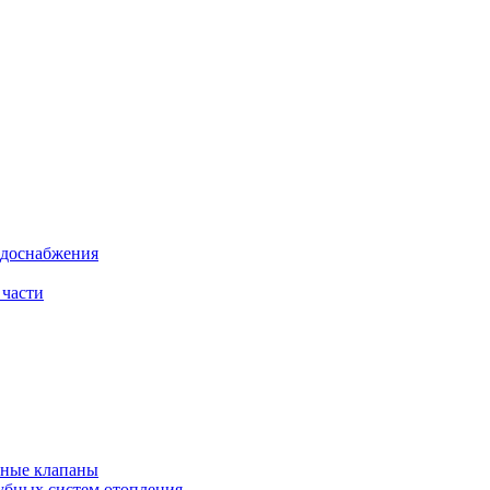
одоснабжения
 части
рные клапаны
убных систем отопления