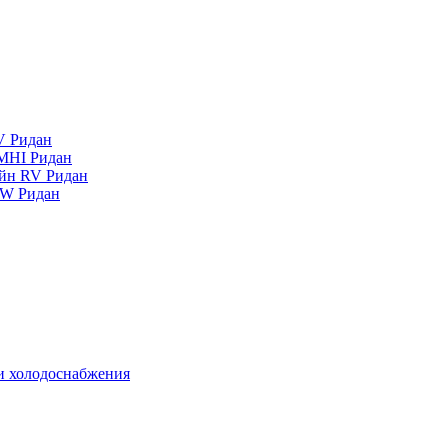
V Ридан
MHI Ридан
айн RV Ридан
RW Ридан
 и холодоснабжения