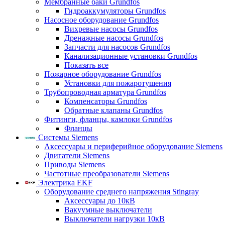
Мембранные баки Grundfos
Гидроаккумуляторы Grundfos
Насосное оборудование Grundfos
Вихревые насосы Grundfos
Дренажные насосы Grundfos
Запчасти для насосов Grundfos
Канализационные установки Grundfos
Показать все
Пожарное оборудование Grundfos
Установки для пожаротушения
Трубопроводная арматура Grundfos
Компенсаторы Grundfos
Обратные клапаны Grundfos
Фитинги, фланцы, камлоки Grundfos
Фланцы
Системы Siemens
Аксессуары и периферийное оборудование Siemens
Двигатели Siemens
Приводы Siemens
Частотные преобразователи Siemens
Электрика EKF
Оборудование среднего напряжения Stingray
Аксессуары до 10кВ
Вакуумные выключатели
Выключатели нагрузки 10кВ