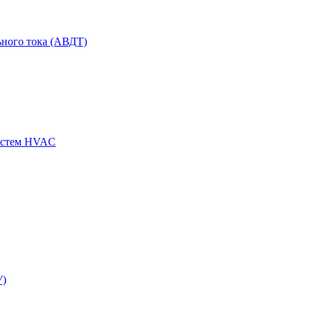
ного тока (АВДТ)
истем HVAC
У)