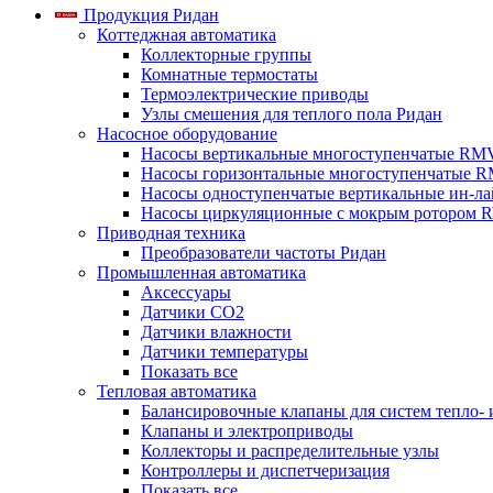
Продукция Ридан
Коттеджная автоматика
Коллекторные группы
Комнатные термостаты
Термоэлектрические приводы
Узлы смешения для теплого пола Ридан
Насосное оборудование
Насосы вертикальные многоступенчатые RM
Насосы горизонтальные многоступенчатые R
Насосы одноступенчатые вертикальные ин-л
Насосы циркуляционные с мокрым ротором 
Приводная техника
Преобразователи частоты Ридан
Промышленная автоматика
Аксессуары
Датчики CO2
Датчики влажности
Датчики температуры
Показать все
Тепловая автоматика
Балансировочные клапаны для систем тепло-
Клапаны и электроприводы
Коллекторы и распределительные узлы
Контроллеры и диспетчеризация
Показать все