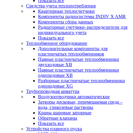
Показать все
Средства учета теплопотребления
Квартирные теплосчетчики
Компоненты радиосистемы INDIV X AMR
Компоненты сбора данных
Радиаторные счетчики–распределители для
индивидуального учета
Показать все
Теплообменное оборудование
Дополнительные компоненты для
пластинчатых теплообменников
Паяные пластинчатые теплообменники
двухходовые XB
Паяные пластинчатые теплообменники
одноходовые ХВ
Разборные пластинчатые теплообменники
одноходовые ХG
Трубопроводная арматура
Воздухоотводчики автоматические
Затворы дисковые, перемещаемая среда –
вода, гликолевые растворы
Краны шаровые запорные
Обратные клапаны
Показать все
Устройства плавного пуска