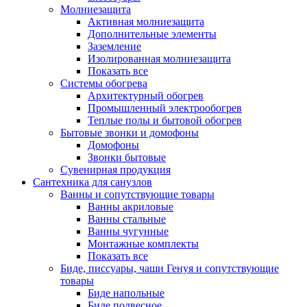
Молниезащита
Активная молниезащита
Дополнительные элементы
Заземление
Изолированная молниезащита
Показать все
Системы обогрева
Архитектурный обогрев
Промышленный электрообогрев
Теплые полы и бытовой обогрев
Бытовые звонки и домофоны
Домофоны
Звонки бытовые
Сувенирная продукция
Сантехника для санузлов
Ванны и сопутствующие товары
Ванны акриловые
Ванны стальные
Ванны чугунные
Монтажные комплекты
Показать все
Биде, писсуары, чаши Генуя и сопутствующие
товары
Биде напольные
Биде подвесное