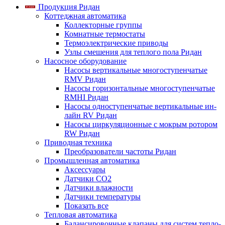
Продукция Ридан
Коттеджная автоматика
Коллекторные группы
Комнатные термостаты
Термоэлектрические приводы
Узлы смешения для теплого пола Ридан
Насосное оборудование
Насосы вертикальные многоступенчатые
RMV Ридан
Насосы горизонтальные многоступенчатые
RMHI Ридан
Насосы одноступенчатые вертикальные ин-
лайн RV Ридан
Насосы циркуляционные с мокрым ротором
RW Ридан
Приводная техника
Преобразователи частоты Ридан
Промышленная автоматика
Аксессуары
Датчики CO2
Датчики влажности
Датчики температуры
Показать все
Тепловая автоматика
Балансировочные клапаны для систем тепло-