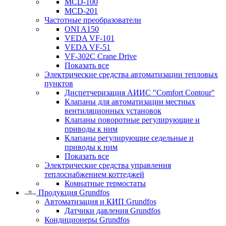
MCD-100
MCD-201
Частотные преобразователи
ONI A150
VEDA VF-101
VEDA VF-51
VF-302C Crane Drive
Показать все
Электрические средства автоматизации тепловых
пунктов
Диспетчеризация АИИС "Comfort Contour"
Клапаны для автоматизации местных
вентиляционных установок
Клапаны поворотные регулирующие и
приводы к ним
Клапаны регулирующие седельные и
приводы к ним
Показать все
Электрические средства управления
теплоснабжением коттеджей
Комнатные термостаты
Продукция Grundfos
Автоматизация и КИП Grundfos
Датчики давления Grundfos
Кондиционеры Grundfos