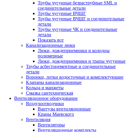
Трубы чугунные безраструбные SML и
соединительные детали
Трубы чугунные ВЧШГ
Трубы чугунные ВЧШГ и соединительные
детали
Трубы чугунные ЧК и соединительные
детали
Показать все
Канализационные люки
Люки, дождеприемники и колодцы
полимерные
Люки, дождеприемники и трапы чугунные
Трубы асбестоцементные и соединительные
детали
Воронки, лотки водосточные и комплектующие
Клапаны канализационные
Кольца и манжеты
Смазка сантехническая
Вентиляционное оборудование
Воздухоотводчики
Вантузы вентиляционные
Краны Маевского
Вентиляция
Вентиляторы
Вентиляционные комплекты