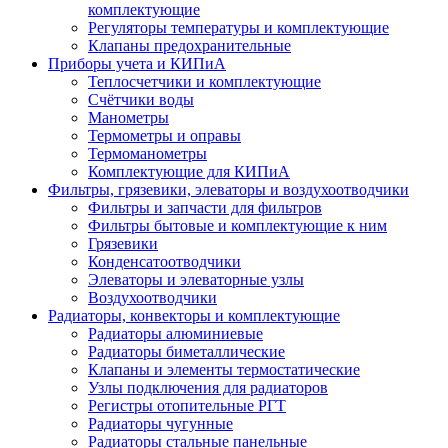
комплектующие
Регуляторы температуры и комплектующие
Клапаны предохранительные
Приборы учета и КИПиА
Теплосчетчики и комплектующие
Счётчики воды
Манометры
Термометры и оправы
Термоманометры
Комплектующие для КИПиА
Фильтры, грязевики, элеваторы и воздухоотводчики
Фильтры и запчасти для фильтров
Фильтры бытовые и комплектующие к ним
Грязевики
Конденсатоотводчики
Элеваторы и элеваторные узлы
Воздухоотводчики
Радиаторы, конвекторы и комплектующие
Радиаторы алюминиевые
Радиаторы биметаллические
Клапаны и элементы термостатические
Узлы подключения для радиаторов
Регистры отопительные РГТ
Радиаторы чугунные
Радиаторы стальные панельные