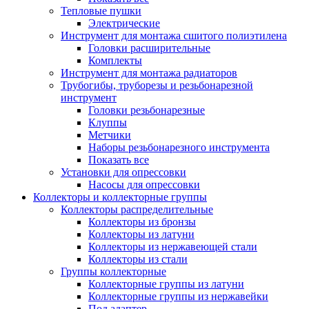
Тепловые пушки
Электрические
Инструмент для монтажа сшитого полиэтилена
Головки расширительные
Комплекты
Инструмент для монтажа радиаторов
Трубогибы, труборезы и резьбонарезной
инструмент
Головки резьбонарезные
Клуппы
Метчики
Наборы резьбонарезного инструмента
Показать все
Установки для опрессовки
Насосы для опрессовки
Коллекторы и коллекторные группы
Коллекторы распределительные
Коллекторы из бронзы
Коллекторы из латуни
Коллекторы из нержавеющей стали
Коллекторы из стали
Группы коллекторные
Коллекторные группы из латуни
Коллекторные группы из нержавейки
Под адаптер