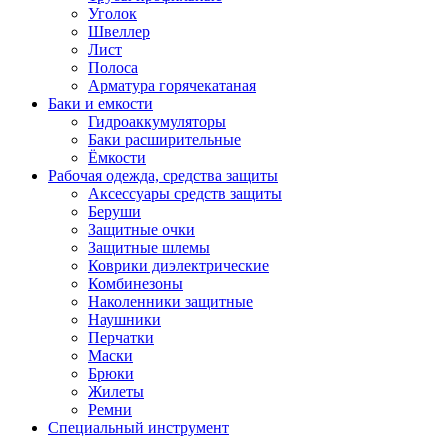
Уголок
Швеллер
Лист
Полоса
Арматура горячекатаная
Баки и емкости
Гидроаккумуляторы
Баки расширительные
Ёмкости
Рабочая одежда, средства защиты
Аксессуары средств защиты
Беруши
Защитные очки
Защитные шлемы
Коврики диэлектрические
Комбинезоны
Наколенники защитные
Наушники
Перчатки
Маски
Брюки
Жилеты
Ремни
Специальный инструмент