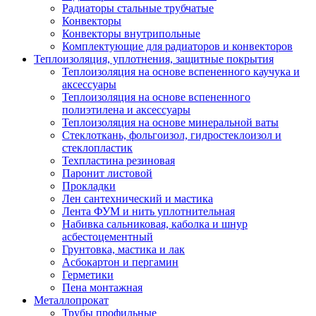
Радиаторы стальные трубчатые
Конвекторы
Конвекторы внутрипольные
Комплектующие для радиаторов и конвекторов
Теплоизоляция, уплотнения, защитные покрытия
Теплоизоляция на основе вспененного каучука и
аксессуары
Теплоизоляция на основе вспененного
полиэтилена и аксессуары
Теплоизоляция на основе минеральной ваты
Стеклоткань, фольгоизол, гидростеклоизол и
стеклопластик
Техпластина резиновая
Паронит листовой
Прокладки
Лен сантехнический и мастика
Лента ФУМ и нить уплотнительная
Набивка сальниковая, каболка и шнур
асбестоцементный
Грунтовка, мастика и лак
Асбокартон и пергамин
Герметики
Пена монтажная
Металлопрокат
Трубы профильные