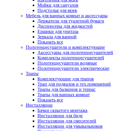
Мойки для санузлов
Подстолья для моек
Мебель для ванных комнат и аксессуары
Держатели для туалетной бумаги
Диспенсеры для жидкостей
Ершики для унитаза
Зеркала для ванной
Показать все
Полотенцесушители и комплектующие
Аксессуары для полотенцесушителей
Комплекты полотенцесушителей
Полотенцесушители водяные
Полотенцесушители электрические
Трапы
Комплектующие для трапов
Трап для подвалов и тех.помещений
Трапы для балконов и террас
Трапы для ванных комнат
Показать все
Инсталляции
Бачки скрытого монтажа
Инсталляции для биде
Инсталляции для смесителей
Инсталляции для умывальников