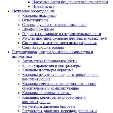
Насосные части без двигателя/с двигателем
Показать все
Пожарное оборудование
Клапаны пожарные
Огнетушители
Стволы, рукава и головки пожарные
Шкафы пожарные
Гидранты пожарные и соединительные части
Муфты противопожарные для пластиковых труб
Системы автоматического пожаротушения
Сопутствующие товары
Регулирующая, предохранительная арматура и
автоматика
Автоматика и принадлежности
Блоки управления и контроллеры
Клапаны и затворы обратные
Клапаны регулирующие, электроприводы и
комплектующие
Клапаны смесительные, термостатические
смесительные и комплектующие
Клапаны электромагнитные
Клапаны, краны балансировочные и
комплектующие
Регуляторы давления бытовые
Регуляторы давления, перепада давления и