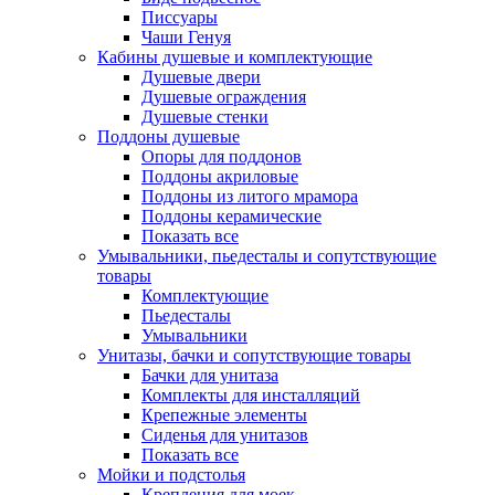
Писсуары
Чаши Генуя
Кабины душевые и комплектующие
Душевые двери
Душевые ограждения
Душевые стенки
Поддоны душевые
Опоры для поддонов
Поддоны акриловые
Поддоны из литого мрамора
Поддоны керамические
Показать все
Умывальники, пьедесталы и сопутствующие
товары
Комплектующие
Пьедесталы
Умывальники
Унитазы, бачки и сопутствующие товары
Бачки для унитаза
Комплекты для инсталляций
Крепежные элементы
Сиденья для унитазов
Показать все
Мойки и подстолья
Крепления для моек