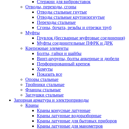
Стержни для вибровставок
Отводы, переходы, сгоны
Отводы стальные гнутые
Отводы стальные крутоизогнутые
Переходы стальные
Сгоны, бочата, резьбы и отрезки труб
Муфты
Грувлок (бессварные муфтовые соединения)
Муфты соединительные ПФРК и ДРК
Крепежные элементы
Болты, гайки и шайбы
Винт-шурупы, болты анкерные и дюбели
Перфорированный крепеж
Хомуты
Показать все
Опоры стальные
Тройники стальные
Фланцы стальные
Заглушки стальные
Запорная арматура и электроприводы
Краны
Краны конусные латунные
Краны латунные водоразборные
Краны латунные для бытовых приборов
Краны латунные для манометров