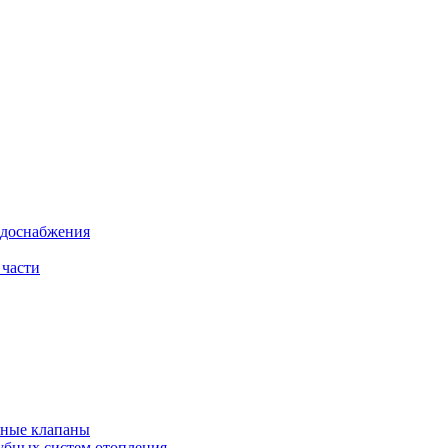
одоснабжения
 части
рные клапаны
убных систем отопления