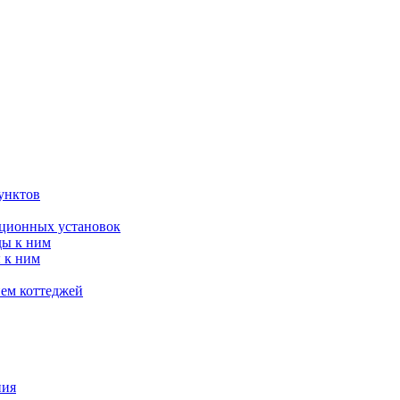
унктов
яционных установок
ды к ним
 к ним
ием коттеджей
ния