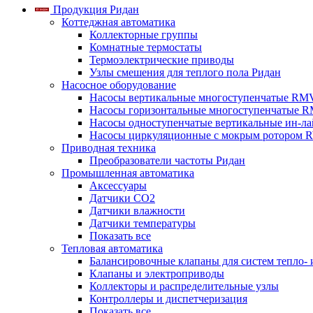
Продукция Ридан
Коттеджная автоматика
Коллекторные группы
Комнатные термостаты
Термоэлектрические приводы
Узлы смешения для теплого пола Ридан
Насосное оборудование
Насосы вертикальные многоступенчатые RM
Насосы горизонтальные многоступенчатые R
Насосы одноступенчатые вертикальные ин-л
Насосы циркуляционные с мокрым ротором 
Приводная техника
Преобразователи частоты Ридан
Промышленная автоматика
Аксессуары
Датчики CO2
Датчики влажности
Датчики температуры
Показать все
Тепловая автоматика
Балансировочные клапаны для систем тепло-
Клапаны и электроприводы
Коллекторы и распределительные узлы
Контроллеры и диспетчеризация
Показать все