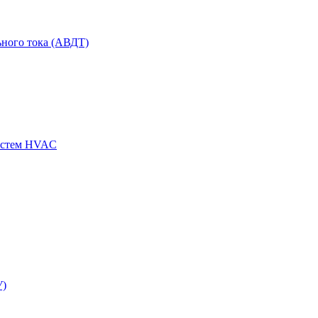
ного тока (АВДТ)
истем HVAC
У)