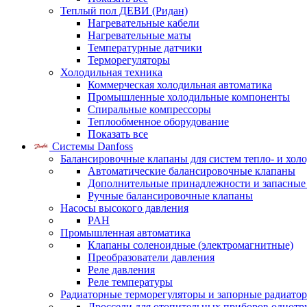
Теплый пол ДЕВИ (Ридан)
Нагревательные кабели
Нагревательные маты
Температурные датчики
Терморегуляторы
Холодильная техника
Коммерческая холодильная автоматика
Промышленные холодильные компоненты
Спиральные компрессоры
Теплообменное оборудование
Показать все
Системы Danfoss
Балансировочные клапаны для систем тепло- и хол
Автоматические балансировочные клапаны
Дополнительные принадлежности и запасные
Ручные балансировочные клапаны
Насосы высокого давления
PAH
Промышленная автоматика
Клапаны соленоидные (электромагнитные)
Преобразователи давления
Реле давления
Реле температуры
Радиаторные терморегуляторы и запорные радиато
Дроссели для отопительных приборов однотр