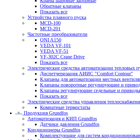
Краны шаровые запорные
Обратные клапаны
Показать все
Устройства плавного пуска
MCD-100
MCD-201
Частотные преобразователи
ONI A150
VEDA VF-101
VEDA VF-51
VF-302C Crane Drive
Показать все
Электрические средства автоматизации тепловых п
Диспетчеризация АИИС "Comfort Contour"
Клапаны для автоматизации местных вентил
Клапаны поворотные регулирующие и приво
Клапаны регулирующие седельные и приводы
Показать все
Электрические средства управления теплоснабжен
Комнатные термостаты
Продукция Grundfos
Автоматизация и КИП Grundfos
Датчики давления Grundfos
Кондиционеры Grundfos
Комплектующие для систем кондиционирова