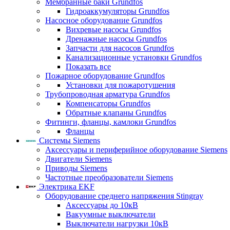
Мембранные баки Grundfos
Гидроаккумуляторы Grundfos
Насосное оборудование Grundfos
Вихревые насосы Grundfos
Дренажные насосы Grundfos
Запчасти для насосов Grundfos
Канализационные установки Grundfos
Показать все
Пожарное оборудование Grundfos
Установки для пожаротушения
Трубопроводная арматура Grundfos
Компенсаторы Grundfos
Обратные клапаны Grundfos
Фитинги, фланцы, камлоки Grundfos
Фланцы
Системы Siemens
Аксессуары и периферийное оборудование Siemens
Двигатели Siemens
Приводы Siemens
Частотные преобразователи Siemens
Электрика EKF
Оборудование среднего напряжения Stingray
Аксессуары до 10кВ
Вакуумные выключатели
Выключатели нагрузки 10кВ