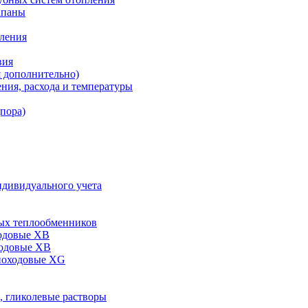
апаны
пления
вия
я дополнительно)
ния, расхода и температуры
дпора)
ндивидуального учета
ых теплообменников
одовые XB
ходовые ХВ
ноходовые ХG
, гликолевые растворы