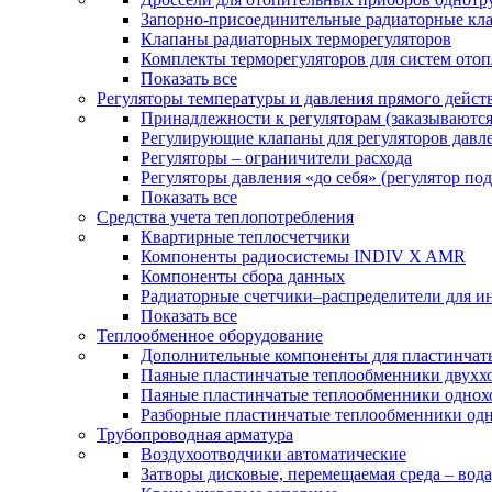
Запорно-присоединительные радиаторные кл
Клапаны радиаторных терморегуляторов
Комплекты терморегуляторов для систем ото
Показать все
Регуляторы температуры и давления прямого дейст
Принадлежности к регуляторам (заказываютс
Регулирующие клапаны для регуляторов давле
Регуляторы – ограничители расхода
Регуляторы давления «до себя» (регулятор по
Показать все
Средства учета теплопотребления
Квартирные теплосчетчики
Компоненты радиосистемы INDIV X AMR
Компоненты сбора данных
Радиаторные счетчики–распределители для и
Показать все
Теплообменное оборудование
Дополнительные компоненты для пластинчат
Паяные пластинчатые теплообменники двухх
Паяные пластинчатые теплообменники одно
Разборные пластинчатые теплообменники од
Трубопроводная арматура
Воздухоотводчики автоматические
Затворы дисковые, перемещаемая среда – вода