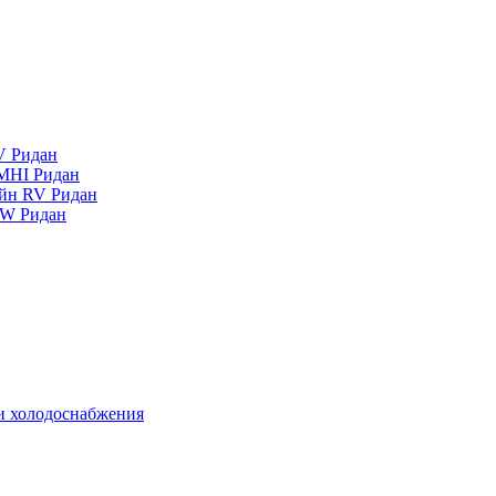
V Ридан
MHI Ридан
айн RV Ридан
RW Ридан
 и холодоснабжения