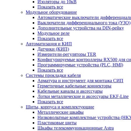
Изоляторы до 10кВ
Показать все
Модульное оборудование
Автоматические выключатели дифференциаль
Выключатели дифференциального тока (УЗО)
Дополнительные устройства на DIN-рейку
Модульное реле
Показать все
Автоматизация и КИП
Датчики (КИП)
Измерители-регуляторы TER
Конфигурируемые контроллеры RX500 для с
Программируемые устройства (PLC, HMI)
Показать все
Системы прокладки кабеля
Арматура и инструмент для монтажа СИП
Герметичные кабельные коннекторы
Кабельные каналы и аксессуары
Лотки металлические и аксессуары EKF-Line
Показать все
Щиты, корпуса и комплектующие
Металлические шкафы
Низковольтные комплектные устройства (НК
Пластиковые щиты
Шкафы телекоммуникационные Astra