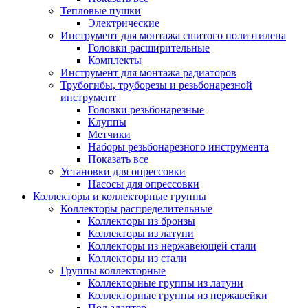
Тепловые пушки
Электрические
Инструмент для монтажа сшитого полиэтилена
Головки расширительные
Комплекты
Инструмент для монтажа радиаторов
Трубогибы, труборезы и резьбонарезной
инструмент
Головки резьбонарезные
Клуппы
Метчики
Наборы резьбонарезного инструмента
Показать все
Установки для опрессовки
Насосы для опрессовки
Коллекторы и коллекторные группы
Коллекторы распределительные
Коллекторы из бронзы
Коллекторы из латуни
Коллекторы из нержавеющей стали
Коллекторы из стали
Группы коллекторные
Коллекторные группы из латуни
Коллекторные группы из нержавейки
Под адаптер