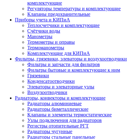
комплектующие
Регуляторы температуры и комплектующие
Клапаны предохранительные
Приборы учета и КИПиА
Теплосчетчики и комплектующие
Счётчики воды
Манометры
Термометры и оправы
Термоманометры
Комплектующие для КИПиА
Фильтры, грязевики, элеваторы и воздухоотводчики
Фильтры и запчасти для фильтров
Фильтры бытовые и комплектующие к ним
Грязевики
Конденсатоотводчики
Элеваторы и элеваторные узлы
Воздухоотводчики
Радиаторы, конвекторы и комплектующие
Радиаторы алюминиевые
Радиаторы биметаллические
Клапаны и элементы термостатические
Узлы подключения для радиаторов
Регистры отопительные РГТ
Радиаторы чугунные
Радиаторы стальные панельные