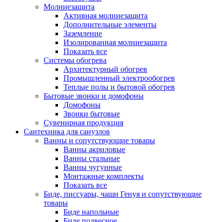
Молниезащита
Активная молниезащита
Дополнительные элементы
Заземление
Изолированная молниезащита
Показать все
Системы обогрева
Архитектурный обогрев
Промышленный электрообогрев
Теплые полы и бытовой обогрев
Бытовые звонки и домофоны
Домофоны
Звонки бытовые
Сувенирная продукция
Сантехника для санузлов
Ванны и сопутствующие товары
Ванны акриловые
Ванны стальные
Ванны чугунные
Монтажные комплекты
Показать все
Биде, писсуары, чаши Генуя и сопутствующие
товары
Биде напольные
Биде подвесное