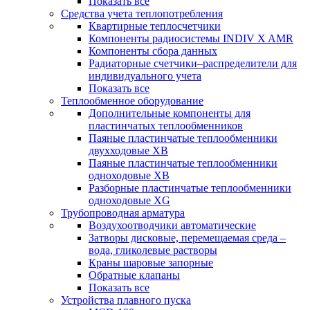
Показать все
Средства учета теплопотребления
Квартирные теплосчетчики
Компоненты радиосистемы INDIV X AMR
Компоненты сбора данных
Радиаторные счетчики–распределители для
индивидуального учета
Показать все
Теплообменное оборудование
Дополнительные компоненты для
пластинчатых теплообменников
Паяные пластинчатые теплообменники
двухходовые XB
Паяные пластинчатые теплообменники
одноходовые ХВ
Разборные пластинчатые теплообменники
одноходовые ХG
Трубопроводная арматура
Воздухоотводчики автоматические
Затворы дисковые, перемещаемая среда –
вода, гликолевые растворы
Краны шаровые запорные
Обратные клапаны
Показать все
Устройства плавного пуска