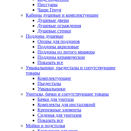
Писсуары
Чаши Генуя
Кабины душевые и комплектующие
Душевые двери
Душевые ограждения
Душевые стенки
Поддоны душевые
Опоры для поддонов
Поддоны акриловые
Поддоны из литого мрамора
Поддоны керамические
Показать все
Умывальники, пьедесталы и сопутствующие
товары
Комплектующие
Пьедесталы
Умывальники
Унитазы, бачки и сопутствующие товары
Бачки для унитаза
Комплекты для инсталляций
Крепежные элементы
Сиденья для унитазов
Показать все
Мойки и подстолья
Крепления для моек