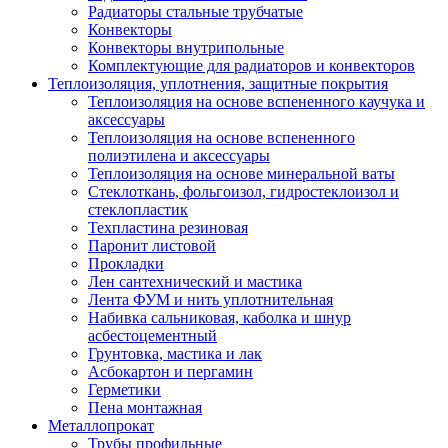
Радиаторы стальные трубчатые
Конвекторы
Конвекторы внутрипольные
Комплектующие для радиаторов и конвекторов
Теплоизоляция, уплотнения, защитные покрытия
Теплоизоляция на основе вспененного каучука и
аксессуары
Теплоизоляция на основе вспененного
полиэтилена и аксессуары
Теплоизоляция на основе минеральной ваты
Стеклоткань, фольгоизол, гидростеклоизол и
стеклопластик
Техпластина резиновая
Паронит листовой
Прокладки
Лен сантехнический и мастика
Лента ФУМ и нить уплотнительная
Набивка сальниковая, каболка и шнур
асбестоцементный
Грунтовка, мастика и лак
Асбокартон и пергамин
Герметики
Пена монтажная
Металлопрокат
Трубы профильные