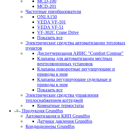
MCD-100
MCD-201
Частотные преобразователи
ONI A150
VEDA VF-101
VEDA VF-51
VF-302C Crane Drive
Показать все
Электрические средства автоматизации тепловых
пунктов
Диспетчеризация АИИС "Comfort Contour"
Клапаны для автоматизации местных
вентиляционных установок
Клапаны поворотные регулирующие и
приводы к ним
Клапаны регулирующие седельные и
приводы к ним
Показать все
Электрические средства управления
теплоснабжением коттеджей
Комнатные термостаты
Продукция Grundfos
Автоматизация и КИП Grundfos
Датчики давления Grundfos
Кондиционеры Grundfos