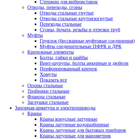
Стержни для вибровставок
Отводы, переходы, сгоны
Отводы стальные гнутые
Отводы стальные крутоизогнутые
Переходы стальные
Сгоны, бочата, резьбы и отрезки труб
Муфты
Грувлок (бессварные муфтовые соединения)
Муфты соединительные ПФРК и ДРК
Крепежные элементы
Болты, гайки и шайбы
Винт-шурупы, болты анкерные и дюбели
Перфорированный крепеж
Хомуты
Показать все
Опоры стальные
Тройники стальные
Фланцы стальные
Заглушки стальные
Запорная арматура и электроприводы
Краны
Краны конусные латунные
Краны латунные водоразборные
Краны латунные для бытовых приборов
Краны латунные для манометров