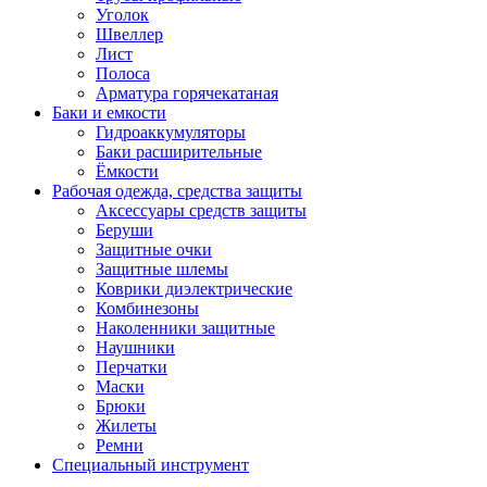
Уголок
Швеллер
Лист
Полоса
Арматура горячекатаная
Баки и емкости
Гидроаккумуляторы
Баки расширительные
Ёмкости
Рабочая одежда, средства защиты
Аксессуары средств защиты
Беруши
Защитные очки
Защитные шлемы
Коврики диэлектрические
Комбинезоны
Наколенники защитные
Наушники
Перчатки
Маски
Брюки
Жилеты
Ремни
Специальный инструмент