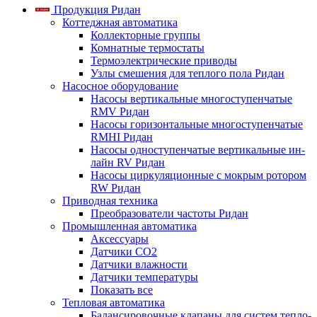
Продукция Ридан
Коттеджная автоматика
Коллекторные группы
Комнатные термостаты
Термоэлектрические приводы
Узлы смешения для теплого пола Ридан
Насосное оборудование
Насосы вертикальные многоступенчатые
RMV Ридан
Насосы горизонтальные многоступенчатые
RMHI Ридан
Насосы одноступенчатые вертикальные ин-
лайн RV Ридан
Насосы циркуляционные с мокрым ротором
RW Ридан
Приводная техника
Преобразователи частоты Ридан
Промышленная автоматика
Аксессуары
Датчики CO2
Датчики влажности
Датчики температуры
Показать все
Тепловая автоматика
Балансировочные клапаны для систем тепло-