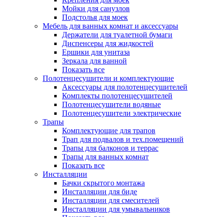
Мойки для санузлов
Подстолья для моек
Мебель для ванных комнат и аксессуары
Держатели для туалетной бумаги
Диспенсеры для жидкостей
Ершики для унитаза
Зеркала для ванной
Показать все
Полотенцесушители и комплектующие
Аксессуары для полотенцесушителей
Комплекты полотенцесушителей
Полотенцесушители водяные
Полотенцесушители электрические
Трапы
Комплектующие для трапов
Трап для подвалов и тех.помещений
Трапы для балконов и террас
Трапы для ванных комнат
Показать все
Инсталляции
Бачки скрытого монтажа
Инсталляции для биде
Инсталляции для смесителей
Инсталляции для умывальников