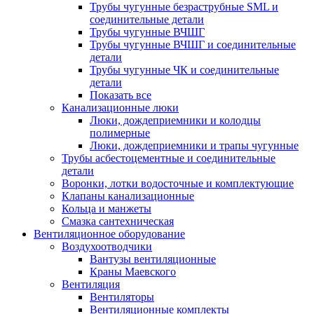
Трубы чугунные безраструбные SML и
соединительные детали
Трубы чугунные ВЧШГ
Трубы чугунные ВЧШГ и соединительные
детали
Трубы чугунные ЧК и соединительные
детали
Показать все
Канализационные люки
Люки, дождеприемники и колодцы
полимерные
Люки, дождеприемники и трапы чугунные
Трубы асбестоцементные и соединительные
детали
Воронки, лотки водосточные и комплектующие
Клапаны канализационные
Кольца и манжеты
Смазка сантехническая
Вентиляционное оборудование
Воздухоотводчики
Вантузы вентиляционные
Краны Маевского
Вентиляция
Вентиляторы
Вентиляционные комплекты