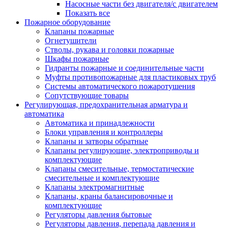
Насосные части без двигателя/с двигателем
Показать все
Пожарное оборудование
Клапаны пожарные
Огнетушители
Стволы, рукава и головки пожарные
Шкафы пожарные
Гидранты пожарные и соединительные части
Муфты противопожарные для пластиковых труб
Системы автоматического пожаротушения
Сопутствующие товары
Регулирующая, предохранительная арматура и
автоматика
Автоматика и принадлежности
Блоки управления и контроллеры
Клапаны и затворы обратные
Клапаны регулирующие, электроприводы и
комплектующие
Клапаны смесительные, термостатические
смесительные и комплектующие
Клапаны электромагнитные
Клапаны, краны балансировочные и
комплектующие
Регуляторы давления бытовые
Регуляторы давления, перепада давления и