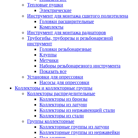
Тепловые пушки
Электрические
Инструмент для монтажа сшитого полиэтилена
Головки расширительные
Комплекты
Инструмент для монтажа радиаторов
Трубогибы, труборезы и резьбонарезной
инструмент
Головки резьбонарезные
Клуппы
Метчики
Наборы резьбонарезного инструмента
Показать все
Установки для опрессовки
Насосы для опрессовки
Коллекторы и коллекторные группы
Коллекторы распределительные
Коллекторы из бронзы
Коллекторы из латуни
Коллекторы из нержавеющей стали
Коллекторы из стали
Группы коллекторные
Коллекторные группы из латуни
Коллекторные группы из нержавейки
Под адаптер