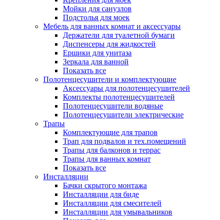
Мойки для санузлов
Подстолья для моек
Мебель для ванных комнат и аксессуары
Держатели для туалетной бумаги
Диспенсеры для жидкостей
Ершики для унитаза
Зеркала для ванной
Показать все
Полотенцесушители и комплектующие
Аксессуары для полотенцесушителей
Комплекты полотенцесушителей
Полотенцесушители водяные
Полотенцесушители электрические
Трапы
Комплектующие для трапов
Трап для подвалов и тех.помещений
Трапы для балконов и террас
Трапы для ванных комнат
Показать все
Инсталляции
Бачки скрытого монтажа
Инсталляции для биде
Инсталляции для смесителей
Инсталляции для умывальников