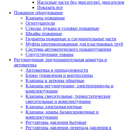
Насосные части без двигателя/с двигателем
Показать все
Пожарное оборудование
Клапаны пожарные
Огнетушители
Стволы, рукава и головки пожарные
Шкафы пожарные
Гидранты пожарные и соединительные части
Муфты противопожарные для пластиковых труб
Системы автоматического пожаротушения
Сопутствующие товары
Регулирующая, предохранительная арматура и
автоматика
Автоматика и принадлежности
Блоки управления и контроллеры
Клапаны и затворы обратные
Клапаны регулирующие, электроприводы и
комплектующие
Клапаны смесительные, термостатические
смесительные и комплектующие
Клапаны электромагнитные
Клапаны, краны балансировочные и
комплектующие
Регуляторы давления бытовые
Регуляторы давления, перепада давления и