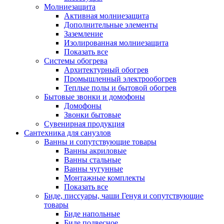
Молниезащита
Активная молниезащита
Дополнительные элементы
Заземление
Изолированная молниезащита
Показать все
Системы обогрева
Архитектурный обогрев
Промышленный электрообогрев
Теплые полы и бытовой обогрев
Бытовые звонки и домофоны
Домофоны
Звонки бытовые
Сувенирная продукция
Сантехника для санузлов
Ванны и сопутствующие товары
Ванны акриловые
Ванны стальные
Ванны чугунные
Монтажные комплекты
Показать все
Биде, писсуары, чаши Генуя и сопутствующие
товары
Биде напольные
Биде подвесное