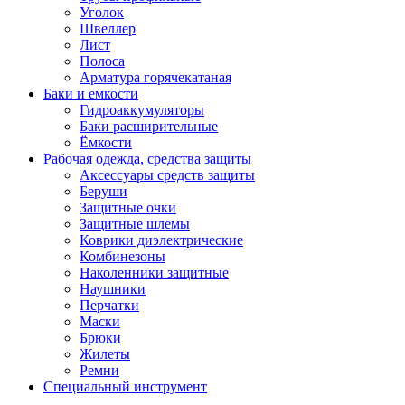
Уголок
Швеллер
Лист
Полоса
Арматура горячекатаная
Баки и емкости
Гидроаккумуляторы
Баки расширительные
Ёмкости
Рабочая одежда, средства защиты
Аксессуары средств защиты
Беруши
Защитные очки
Защитные шлемы
Коврики диэлектрические
Комбинезоны
Наколенники защитные
Наушники
Перчатки
Маски
Брюки
Жилеты
Ремни
Специальный инструмент