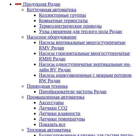
Продукция Ридан
Коттеджная автоматика
Коллекторные группы
Комнатные термостаты
Термоэлектрические приводы
Узлы смешения для теплого пола Ридан
Насосное оборудование
Насосы вертикальные многоступенчатые
RMV Ридан
Насосы горизонтальные многоступенчатые
RMHI Ридан
Насосы одноступенчатые вертикальные ин-
лайн RV Ридан
Насосы циркуляционные с мокрым ротором
RW Ридан
Приводная техника
Преобразователи частоты Ридан
Промышленная автоматика
Аксессуары
Датчики CO2
Датчики влажности
Датчики температуры
Показать все
Тепловая автоматика
Балансировочные клапаны для систем тепло-