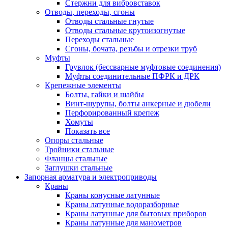
Стержни для вибровставок
Отводы, переходы, сгоны
Отводы стальные гнутые
Отводы стальные крутоизогнутые
Переходы стальные
Сгоны, бочата, резьбы и отрезки труб
Муфты
Грувлок (бессварные муфтовые соединения)
Муфты соединительные ПФРК и ДРК
Крепежные элементы
Болты, гайки и шайбы
Винт-шурупы, болты анкерные и дюбели
Перфорированный крепеж
Хомуты
Показать все
Опоры стальные
Тройники стальные
Фланцы стальные
Заглушки стальные
Запорная арматура и электроприводы
Краны
Краны конусные латунные
Краны латунные водоразборные
Краны латунные для бытовых приборов
Краны латунные для манометров