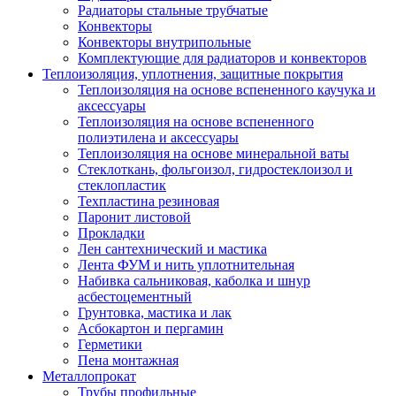
Радиаторы стальные трубчатые
Конвекторы
Конвекторы внутрипольные
Комплектующие для радиаторов и конвекторов
Теплоизоляция, уплотнения, защитные покрытия
Теплоизоляция на основе вспененного каучука и
аксессуары
Теплоизоляция на основе вспененного
полиэтилена и аксессуары
Теплоизоляция на основе минеральной ваты
Стеклоткань, фольгоизол, гидростеклоизол и
стеклопластик
Техпластина резиновая
Паронит листовой
Прокладки
Лен сантехнический и мастика
Лента ФУМ и нить уплотнительная
Набивка сальниковая, каболка и шнур
асбестоцементный
Грунтовка, мастика и лак
Асбокартон и пергамин
Герметики
Пена монтажная
Металлопрокат
Трубы профильные