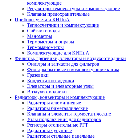
комплектующие
Регуляторы температуры и комплектующие
Клапаны предохранительные
Приборы учета и КИПиА
Теплосчетчики и комплектующие
Счётчики воды
Манометры
Термометры и оправы
Термоманометры
Комплектующие для КИПиА
Фильтры, грязевики, элеваторы и воздухоотводчики
Фильтры и запчасти для фильтров
Фильтры бытовые и комплектующие к ним
Грязевики
Конденсатоотводчики
Элеваторы и элеваторные узлы
Воздухоотводчики
Радиаторы, конвекторы и комплектующие
Радиаторы алюминиевые
Радиаторы биметаллические
Клапаны и элементы термостатические
Узлы подключения для радиаторов
Регистры отопительные РГТ
Радиаторы чугунные
Радиаторы стальные панельные