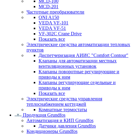
MCD-100
MCD-201
Частотные преобразователи
ONI A150
VEDA VF-101
VEDA VF-51
VF-302C Crane Drive
Показать все
Электрические средства автоматизации тепловых
пунктов
Диспетчеризация АИИС "Comfort Contour"
Клапаны для автоматизации местных
вентиляционных установок
Клапаны поворотные регулирующие и
приводы к ним
Клапаны регулирующие седельные и
приводы к ним
Показать все
Электрические средства управления
теплоснабжением коттеджей
Комнатные термостаты
Продукция Grundfos
Автоматизация и КИП Grundfos
Датчики давления Grundfos
Кондиционеры Grundfos