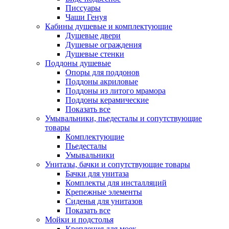
Писсуары
Чаши Генуя
Кабины душевые и комплектующие
Душевые двери
Душевые ограждения
Душевые стенки
Поддоны душевые
Опоры для поддонов
Поддоны акриловые
Поддоны из литого мрамора
Поддоны керамические
Показать все
Умывальники, пьедесталы и сопутствующие
товары
Комплектующие
Пьедесталы
Умывальники
Унитазы, бачки и сопутствующие товары
Бачки для унитаза
Комплекты для инсталляций
Крепежные элементы
Сиденья для унитазов
Показать все
Мойки и подстолья
Крепления для моек