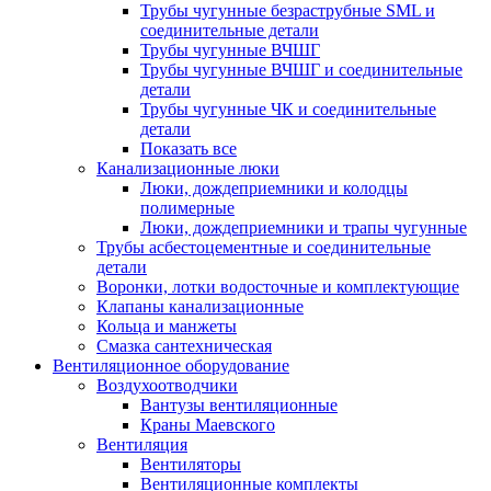
Трубы чугунные безраструбные SML и
соединительные детали
Трубы чугунные ВЧШГ
Трубы чугунные ВЧШГ и соединительные
детали
Трубы чугунные ЧК и соединительные
детали
Показать все
Канализационные люки
Люки, дождеприемники и колодцы
полимерные
Люки, дождеприемники и трапы чугунные
Трубы асбестоцементные и соединительные
детали
Воронки, лотки водосточные и комплектующие
Клапаны канализационные
Кольца и манжеты
Смазка сантехническая
Вентиляционное оборудование
Воздухоотводчики
Вантузы вентиляционные
Краны Маевского
Вентиляция
Вентиляторы
Вентиляционные комплекты