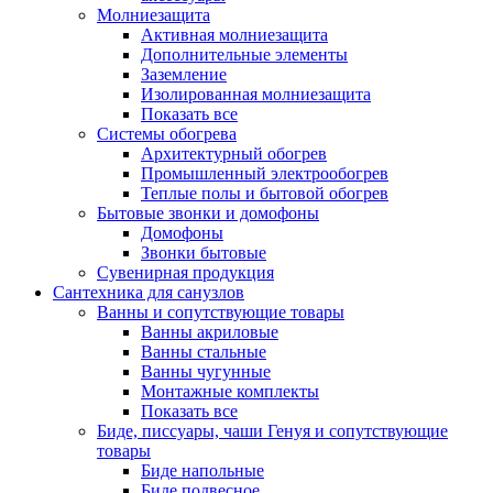
Молниезащита
Активная молниезащита
Дополнительные элементы
Заземление
Изолированная молниезащита
Показать все
Системы обогрева
Архитектурный обогрев
Промышленный электрообогрев
Теплые полы и бытовой обогрев
Бытовые звонки и домофоны
Домофоны
Звонки бытовые
Сувенирная продукция
Сантехника для санузлов
Ванны и сопутствующие товары
Ванны акриловые
Ванны стальные
Ванны чугунные
Монтажные комплекты
Показать все
Биде, писсуары, чаши Генуя и сопутствующие
товары
Биде напольные
Биде подвесное