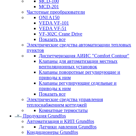
MCD-100
MCD-201
Частотные преобразователи
ONI A150
VEDA VF-101
VEDA VF-51
VF-302C Crane Drive
Показать все
Электрические средства автоматизации тепловых
пунктов
Диспетчеризация АИИС "Comfort Contour"
Клапаны для автоматизации местных
вентиляционных установок
Клапаны поворотные регулирующие и
приводы к ним
Клапаны регулирующие седельные и
приводы к ним
Показать все
Электрические средства управления
теплоснабжением коттеджей
Комнатные термостаты
Продукция Grundfos
Автоматизация и КИП Grundfos
Датчики давления Grundfos
Кондиционеры Grundfos