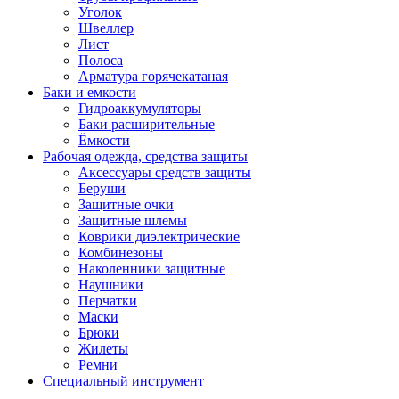
Уголок
Швеллер
Лист
Полоса
Арматура горячекатаная
Баки и емкости
Гидроаккумуляторы
Баки расширительные
Ёмкости
Рабочая одежда, средства защиты
Аксессуары средств защиты
Беруши
Защитные очки
Защитные шлемы
Коврики диэлектрические
Комбинезоны
Наколенники защитные
Наушники
Перчатки
Маски
Брюки
Жилеты
Ремни
Специальный инструмент