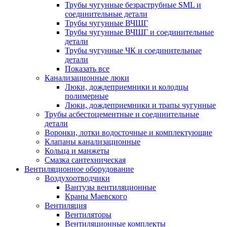
Трубы чугунные безраструбные SML и
соединительные детали
Трубы чугунные ВЧШГ
Трубы чугунные ВЧШГ и соединительные
детали
Трубы чугунные ЧК и соединительные
детали
Показать все
Канализационные люки
Люки, дождеприемники и колодцы
полимерные
Люки, дождеприемники и трапы чугунные
Трубы асбестоцементные и соединительные
детали
Воронки, лотки водосточные и комплектующие
Клапаны канализационные
Кольца и манжеты
Смазка сантехническая
Вентиляционное оборудование
Воздухоотводчики
Вантузы вентиляционные
Краны Маевского
Вентиляция
Вентиляторы
Вентиляционные комплекты