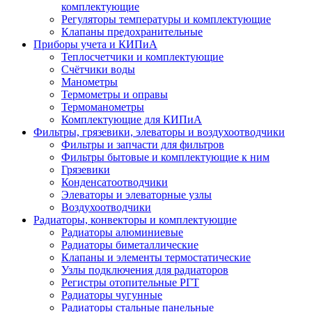
комплектующие
Регуляторы температуры и комплектующие
Клапаны предохранительные
Приборы учета и КИПиА
Теплосчетчики и комплектующие
Счётчики воды
Манометры
Термометры и оправы
Термоманометры
Комплектующие для КИПиА
Фильтры, грязевики, элеваторы и воздухоотводчики
Фильтры и запчасти для фильтров
Фильтры бытовые и комплектующие к ним
Грязевики
Конденсатоотводчики
Элеваторы и элеваторные узлы
Воздухоотводчики
Радиаторы, конвекторы и комплектующие
Радиаторы алюминиевые
Радиаторы биметаллические
Клапаны и элементы термостатические
Узлы подключения для радиаторов
Регистры отопительные РГТ
Радиаторы чугунные
Радиаторы стальные панельные