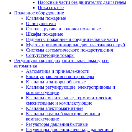
Насосные части без двигателя/с двигателем
Показать все
Пожарное оборудование
Клапаны пожарные
Огнетушители
Стволы, рукава и головки пожарные
Шкафы пожарные
Гидранты пожарные и соединительные части
Муфты противопожарные для пластиковых труб
Системы автоматического пожаротушения
Сопутствующие товары
Регулирующая, предохранительная арматура и
автоматика
Автоматика и принадлежности
Блоки управления и контроллеры
Клапаны и затворы обратные
Клапаны регулирующие, электроприводы и
комплектующие
Клапаны смесительные, термостатические
смесительные и комплектующие
Клапаны электромагнитные
Клапаны, краны балансировочные и
комплектующие
Регуляторы давления бытовые
Регуляторы давления, перепада давления и