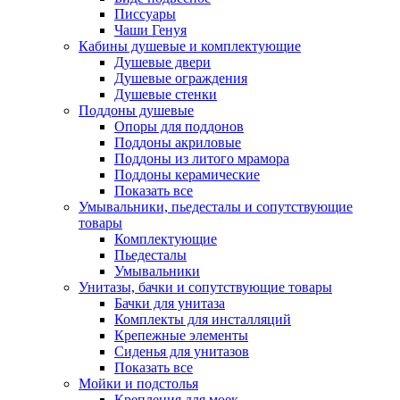
Писсуары
Чаши Генуя
Кабины душевые и комплектующие
Душевые двери
Душевые ограждения
Душевые стенки
Поддоны душевые
Опоры для поддонов
Поддоны акриловые
Поддоны из литого мрамора
Поддоны керамические
Показать все
Умывальники, пьедесталы и сопутствующие
товары
Комплектующие
Пьедесталы
Умывальники
Унитазы, бачки и сопутствующие товары
Бачки для унитаза
Комплекты для инсталляций
Крепежные элементы
Сиденья для унитазов
Показать все
Мойки и подстолья
Крепления для моек