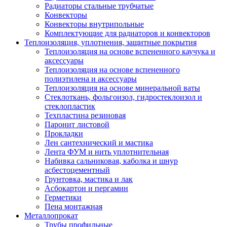
Радиаторы стальные трубчатые
Конвекторы
Конвекторы внутрипольные
Комплектующие для радиаторов и конвекторов
Теплоизоляция, уплотнения, защитные покрытия
Теплоизоляция на основе вспененного каучука и
аксессуары
Теплоизоляция на основе вспененного
полиэтилена и аксессуары
Теплоизоляция на основе минеральной ваты
Стеклоткань, фольгоизол, гидростеклоизол и
стеклопластик
Техпластина резиновая
Паронит листовой
Прокладки
Лен сантехнический и мастика
Лента ФУМ и нить уплотнительная
Набивка сальниковая, каболка и шнур
асбестоцементный
Грунтовка, мастика и лак
Асбокартон и пергамин
Герметики
Пена монтажная
Металлопрокат
Трубы профильные