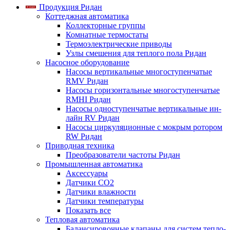
Продукция Ридан
Коттеджная автоматика
Коллекторные группы
Комнатные термостаты
Термоэлектрические приводы
Узлы смешения для теплого пола Ридан
Насосное оборудование
Насосы вертикальные многоступенчатые
RMV Ридан
Насосы горизонтальные многоступенчатые
RMHI Ридан
Насосы одноступенчатые вертикальные ин-
лайн RV Ридан
Насосы циркуляционные с мокрым ротором
RW Ридан
Приводная техника
Преобразователи частоты Ридан
Промышленная автоматика
Аксессуары
Датчики CO2
Датчики влажности
Датчики температуры
Показать все
Тепловая автоматика
Балансировочные клапаны для систем тепло-