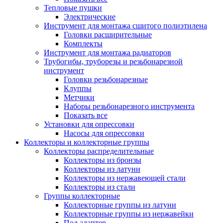
Тепловые пушки
Электрические
Инструмент для монтажа сшитого полиэтилена
Головки расширительные
Комплекты
Инструмент для монтажа радиаторов
Трубогибы, труборезы и резьбонарезной
инструмент
Головки резьбонарезные
Клуппы
Метчики
Наборы резьбонарезного инструмента
Показать все
Установки для опрессовки
Насосы для опрессовки
Коллекторы и коллекторные группы
Коллекторы распределительные
Коллекторы из бронзы
Коллекторы из латуни
Коллекторы из нержавеющей стали
Коллекторы из стали
Группы коллекторные
Коллекторные группы из латуни
Коллекторные группы из нержавейки
Под адаптер