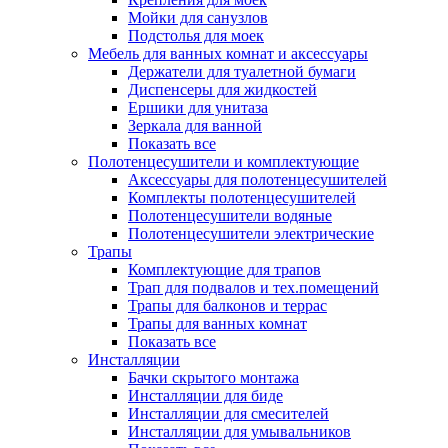
Мойки для санузлов
Подстолья для моек
Мебель для ванных комнат и аксессуары
Держатели для туалетной бумаги
Диспенсеры для жидкостей
Ершики для унитаза
Зеркала для ванной
Показать все
Полотенцесушители и комплектующие
Аксессуары для полотенцесушителей
Комплекты полотенцесушителей
Полотенцесушители водяные
Полотенцесушители электрические
Трапы
Комплектующие для трапов
Трап для подвалов и тех.помещений
Трапы для балконов и террас
Трапы для ванных комнат
Показать все
Инсталляции
Бачки скрытого монтажа
Инсталляции для биде
Инсталляции для смесителей
Инсталляции для умывальников