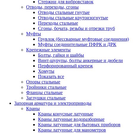
Стержни для вибровставок
Отводы, переходы, сгоны
Отводы стальные гнутые
Отводы стальные крутоизогнутые
Переходы стальные
Сгоны, бочата, резьбы и отрезки труб
Муфты
Грувлок (бессварные муфтовые соединения)
Муфты соединительные ПФРК и ДРК
Крепежные элементы
Болты, гайки и шайбы
Винт-шурупы, болты анкерные и дюбели
Перфорированный крепеж
Хомуты
Показать все
Опоры стальные
Тройники стальные
Фланцы стальные
Заглушки стальные
Запорная арматура и электроприводы
Краны
Краны конусные латунные
Краны латунные водоразборные
Краны латунные для бытовых приборов
Краны латунные для манометров