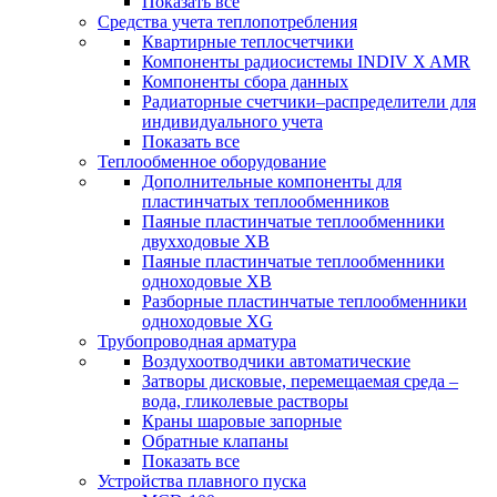
Показать все
Средства учета теплопотребления
Квартирные теплосчетчики
Компоненты радиосистемы INDIV X AMR
Компоненты сбора данных
Радиаторные счетчики–распределители для
индивидуального учета
Показать все
Теплообменное оборудование
Дополнительные компоненты для
пластинчатых теплообменников
Паяные пластинчатые теплообменники
двухходовые XB
Паяные пластинчатые теплообменники
одноходовые ХВ
Разборные пластинчатые теплообменники
одноходовые ХG
Трубопроводная арматура
Воздухоотводчики автоматические
Затворы дисковые, перемещаемая среда –
вода, гликолевые растворы
Краны шаровые запорные
Обратные клапаны
Показать все
Устройства плавного пуска