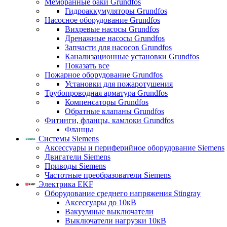
Мембранные баки Grundfos
Гидроаккумуляторы Grundfos
Насосное оборудование Grundfos
Вихревые насосы Grundfos
Дренажные насосы Grundfos
Запчасти для насосов Grundfos
Канализационные установки Grundfos
Показать все
Пожарное оборудование Grundfos
Установки для пожаротушения
Трубопроводная арматура Grundfos
Компенсаторы Grundfos
Обратные клапаны Grundfos
Фитинги, фланцы, камлоки Grundfos
Фланцы
Системы Siemens
Аксессуары и периферийное оборудование Siemens
Двигатели Siemens
Приводы Siemens
Частотные преобразователи Siemens
Электрика EKF
Оборудование среднего напряжения Stingray
Аксессуары до 10кВ
Вакуумные выключатели
Выключатели нагрузки 10кВ