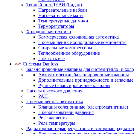
Теплый пол ДЕВИ (Ридан)
Нагревательные кабели
Нагревательные маты
Температурные датчики
Терморегуляторы
Холодильная техника
Коммерческая холодильная автоматика
Промышленные холодильные компоненты
Спиральные компрессоры
Теплообменное оборудование
Показать все
Системы Danfoss
Балансировочные клапаны для систем тепло- и хол
Автоматические балансировочные клапаны
Дополнительные принадлежности и запасные
Ручные балансировочные клапаны
Насосы высокого давления
PAH
Промышленная автоматика
Клапаны соленоидные (электромагнитные)
Преобразователи давления
Реле давления
Реле температуры
Радиаторные терморегуляторы и запорные радиато
Дроссели для отопительных приборов однотр