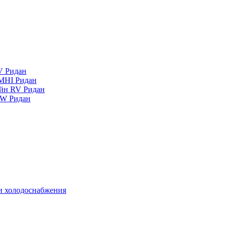
V Ридан
MHI Ридан
айн RV Ридан
RW Ридан
 и холодоснабжения