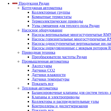
Продукция Ридан
Коттеджная автоматика
Коллекторные группы
Комнатные термостаты
Термоэлектрические приводы
Узлы смешения для теплого пола Ридан
Насосное оборудование
Насосы вертикальные многоступенчатые RM
Насосы горизонтальные многоступенчатые R
Насосы одноступенчатые вертикальные ин-л
Насосы циркуляционные с мокрым ротором 
Приводная техника
Преобразователи частоты Ридан
Промышленная автоматика
Аксессуары
Датчики CO2
Датчики влажности
Датчики температуры
Показать все
Тепловая автоматика
Балансировочные клапаны для систем тепло-
Клапаны и электроприводы
Коллекторы и распределительные узлы
Контроллеры и диспетчеризация
Показать все