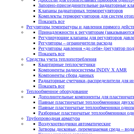
Запорно-присоединительные радиаторные кл
Клапаны радиаторных терморегуляторов
Комплекты терморегуляторов для систем ото
Показать все
Регуляторы температуры и давления прямого дейст
Принадлежности к регуляторам (заказываютс
Регулирующие клапаны для регуляторов давле
Регуляторы – ограничители расхода
Регуляторы давления «до себя» (регулятор по
Показать все
Средства учета теплопотребления
Квартирные теплосчетчики
Компоненты радиосистемы INDIV X AMR
Компоненты сбора данных
Радиаторные счетчики–распределители для и
Показать все
Теплообменное оборудование
Дополнительные компоненты для пластинчат
Паяные пластинчатые теплообменники двухх
Паяные пластинчатые теплообменники одно
Разборные пластинчатые теплообменники од
Трубопроводная арматура
Воздухоотводчики автоматические
Затворы дисковые, перемещаемая среда – вода