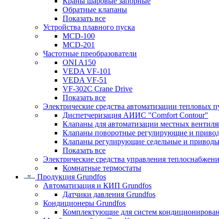
Краны шаровые запорные
Обратные клапаны
Показать все
Устройства плавного пуска
MCD-100
MCD-201
Частотные преобразователи
ONI A150
VEDA VF-101
VEDA VF-51
VF-302C Crane Drive
Показать все
Электрические средства автоматизации тепловых п
Диспетчеризация АИИС "Comfort Contour"
Клапаны для автоматизации местных вентил
Клапаны поворотные регулирующие и приво
Клапаны регулирующие седельные и приводы
Показать все
Электрические средства управления теплоснабжен
Комнатные термостаты
Продукция Grundfos
Автоматизация и КИП Grundfos
Датчики давления Grundfos
Кондиционеры Grundfos
Комплектующие для систем кондиционирова