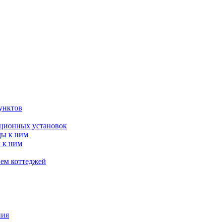
унктов
яционных установок
ды к ним
 к ним
ием коттеджей
ния