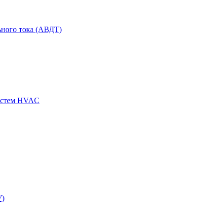
ного тока (АВДТ)
истем HVAC
У)