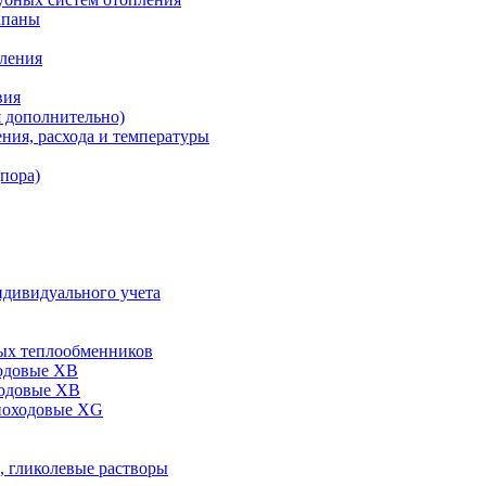
апаны
пления
вия
я дополнительно)
ния, расхода и температуры
дпора)
ндивидуального учета
ых теплообменников
одовые XB
ходовые ХВ
ноходовые ХG
, гликолевые растворы