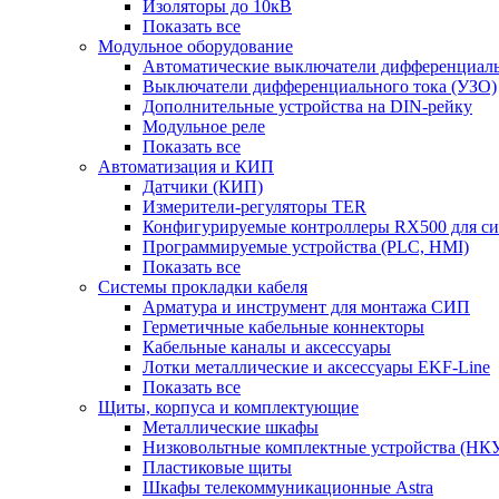
Изоляторы до 10кВ
Показать все
Модульное оборудование
Автоматические выключатели дифференциаль
Выключатели дифференциального тока (УЗО)
Дополнительные устройства на DIN-рейку
Модульное реле
Показать все
Автоматизация и КИП
Датчики (КИП)
Измерители-регуляторы TER
Конфигурируемые контроллеры RX500 для с
Программируемые устройства (PLC, HMI)
Показать все
Системы прокладки кабеля
Арматура и инструмент для монтажа СИП
Герметичные кабельные коннекторы
Кабельные каналы и аксессуары
Лотки металлические и аксессуары EKF-Line
Показать все
Щиты, корпуса и комплектующие
Металлические шкафы
Низковольтные комплектные устройства (НК
Пластиковые щиты
Шкафы телекоммуникационные Astra