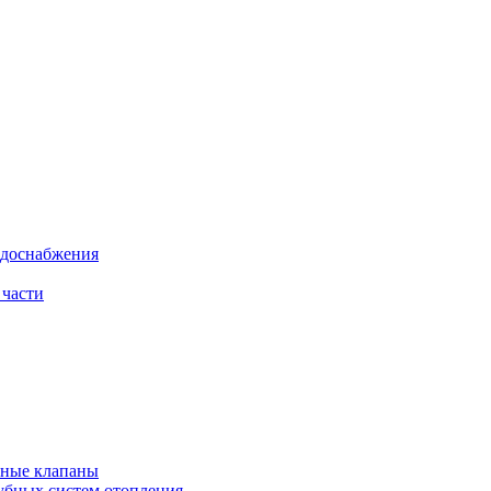
одоснабжения
 части
рные клапаны
убных систем отопления