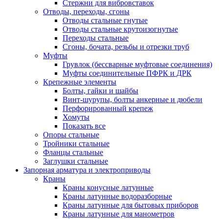
Стержни для вибровставок
Отводы, переходы, сгоны
Отводы стальные гнутые
Отводы стальные крутоизогнутые
Переходы стальные
Сгоны, бочата, резьбы и отрезки труб
Муфты
Грувлок (бессварные муфтовые соединения)
Муфты соединительные ПФРК и ДРК
Крепежные элементы
Болты, гайки и шайбы
Винт-шурупы, болты анкерные и дюбели
Перфорированный крепеж
Хомуты
Показать все
Опоры стальные
Тройники стальные
Фланцы стальные
Заглушки стальные
Запорная арматура и электроприводы
Краны
Краны конусные латунные
Краны латунные водоразборные
Краны латунные для бытовых приборов
Краны латунные для манометров