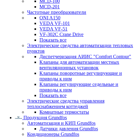
MCD-100
MCD-201
Частотные преобразователи
ONI A150
VEDA VF-101
VEDA VF-51
VF-302C Crane Drive
Показать все
Электрические средства автоматизации тепловых
пунктов
Диспетчеризация АИИС "Comfort Contour"
Клапаны для автоматизации местных
вентиляционных установок
Клапаны поворотные регулирующие и
приводы к ним
Клапаны регулирующие седельные и
приводы к ним
Показать все
Электрические средства управления
теплоснабжением коттеджей
Комнатные термостаты
Продукция Grundfos
Автоматизация и КИП Grundfos
Датчики давления Grundfos
Кондиционеры Grundfos