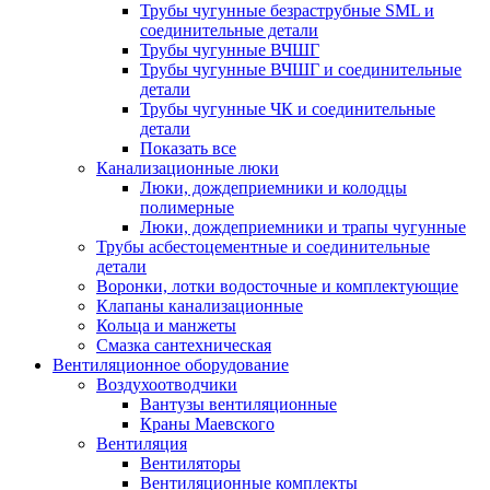
Трубы чугунные безраструбные SML и
соединительные детали
Трубы чугунные ВЧШГ
Трубы чугунные ВЧШГ и соединительные
детали
Трубы чугунные ЧК и соединительные
детали
Показать все
Канализационные люки
Люки, дождеприемники и колодцы
полимерные
Люки, дождеприемники и трапы чугунные
Трубы асбестоцементные и соединительные
детали
Воронки, лотки водосточные и комплектующие
Клапаны канализационные
Кольца и манжеты
Смазка сантехническая
Вентиляционное оборудование
Воздухоотводчики
Вантузы вентиляционные
Краны Маевского
Вентиляция
Вентиляторы
Вентиляционные комплекты