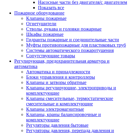
Насосные части без двигателя/с двигателем
Показать все
Пожарное оборудование
Клапаны пожарные
Огнетушители
Стволы, рукава и головки пожарные
Шкафы пожарные
Гидранты пожарные и соединительные части
Муфты противопожарные для пластиковых труб
Системы автоматического пожаротушения
Сопутствующие товары
Регулирующая, предохранительная арматура и
автоматика
Автоматика и принадлежности
Блоки управления и контроллеры
Клапаны и затворы обратные
Клапаны регулирующие, электроприводы и
комплектующие
Клапаны смесительные, термостатические
смесительные и комплектующие
Клапаны электромагнитные
Клапаны, краны балансировочные и
комплектующие
Регуляторы давления бытовые
Регуляторы давления, перепада давления и