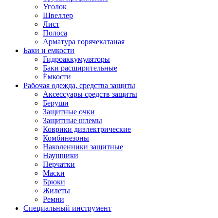
Уголок
Швеллер
Лист
Полоса
Арматура горячекатаная
Баки и емкости
Гидроаккумуляторы
Баки расширительные
Ёмкости
Рабочая одежда, средства защиты
Аксессуары средств защиты
Беруши
Защитные очки
Защитные шлемы
Коврики диэлектрические
Комбинезоны
Наколенники защитные
Наушники
Перчатки
Маски
Брюки
Жилеты
Ремни
Специальный инструмент