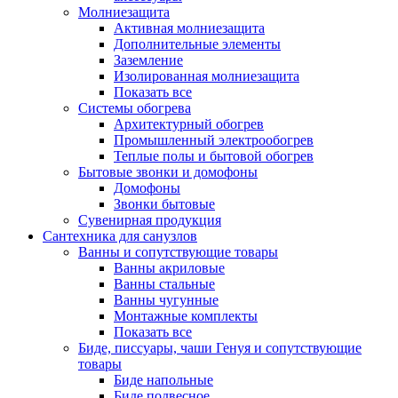
Молниезащита
Активная молниезащита
Дополнительные элементы
Заземление
Изолированная молниезащита
Показать все
Системы обогрева
Архитектурный обогрев
Промышленный электрообогрев
Теплые полы и бытовой обогрев
Бытовые звонки и домофоны
Домофоны
Звонки бытовые
Сувенирная продукция
Сантехника для санузлов
Ванны и сопутствующие товары
Ванны акриловые
Ванны стальные
Ванны чугунные
Монтажные комплекты
Показать все
Биде, писсуары, чаши Генуя и сопутствующие
товары
Биде напольные
Биде подвесное