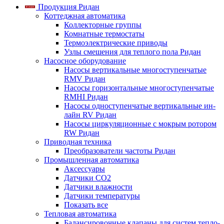
Продукция Ридан
Коттеджная автоматика
Коллекторные группы
Комнатные термостаты
Термоэлектрические приводы
Узлы смешения для теплого пола Ридан
Насосное оборудование
Насосы вертикальные многоступенчатые
RMV Ридан
Насосы горизонтальные многоступенчатые
RMHI Ридан
Насосы одноступенчатые вертикальные ин-
лайн RV Ридан
Насосы циркуляционные с мокрым ротором
RW Ридан
Приводная техника
Преобразователи частоты Ридан
Промышленная автоматика
Аксессуары
Датчики CO2
Датчики влажности
Датчики температуры
Показать все
Тепловая автоматика
Балансировочные клапаны для систем тепло-