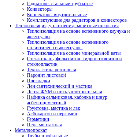
Радиаторы стальные трубчатые
Конвекторы
Конвекторы внутрипольные
Комплектующие для радиаторов и конвекторов
Теплоизоляция, уплотнения, защитные покрытия
Теплоизоляция на основе вспененного каучука и
аксессуары
Теплоизоляция на основе вспененного
полиэтилена и аксессуары
Теплоизоляция на основе минеральной ваты
Стеклоткань, фольгоизол, гидростеклоизол и
стеклопластик
Техпластина резиновая
Паронит листовой
Прокладки
Лен сантехнический и мастика
Лента ФУМ и нить уплотнительная
Набивка сальниковая, каболка и шнур
асбестоцементный
Грунтовка, мастика и лак
Асбокартон и пергамин
Герметики
Пена монтажная
Металлопрокат
Трубы профильные