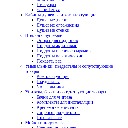
Писсуары
Чаши Генуя
Кабины душевые и комплектующие
Душевые двери
Душевые ограждения
Душевые стенки
Поддоны душевые
Опоры для поддонов
Поддоны акриловые
Поддоны из литого мрамора
Поддоны керамические
Показать все
Умывальники, пьедесталы и сопутствующие
товары
Комплектующие
Пьедесталы
Умывальники
Унитазы, бачки и сопутствующие товары
Бачки для унитаза
Комплекты для инсталляций
Крепежные элементы
Сиденья для унитазов
Показать все
Мойки и подстолья
Крепления для моек