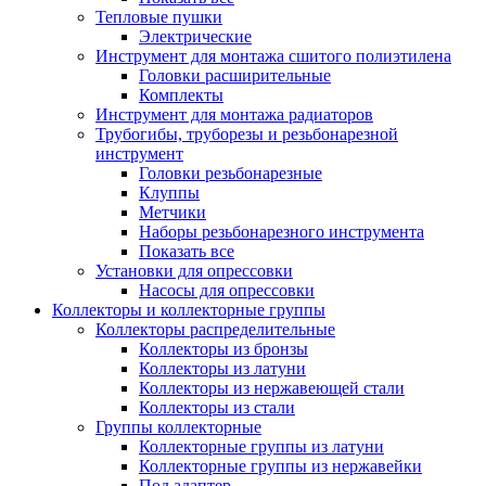
Тепловые пушки
Электрические
Инструмент для монтажа сшитого полиэтилена
Головки расширительные
Комплекты
Инструмент для монтажа радиаторов
Трубогибы, труборезы и резьбонарезной
инструмент
Головки резьбонарезные
Клуппы
Метчики
Наборы резьбонарезного инструмента
Показать все
Установки для опрессовки
Насосы для опрессовки
Коллекторы и коллекторные группы
Коллекторы распределительные
Коллекторы из бронзы
Коллекторы из латуни
Коллекторы из нержавеющей стали
Коллекторы из стали
Группы коллекторные
Коллекторные группы из латуни
Коллекторные группы из нержавейки
Под адаптер