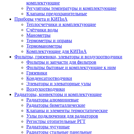
комплектующие
Регуляторы температуры и комплектующие
Клапаны предохранительные
Приборы учета и КИПиА
Теплосчетчики и комплектующие
Счётчики воды
Манометры
Термометры и оправы
Термоманометры
Комплектующие для КИПиА
Фильтры, грязевики, элеваторы и воздухоотводчики
Фильтры и запчасти для фильтров
Фильтры бытовые и комплектующие к ним
Грязевики
Конденсатоотводчики
Элеваторы и элеваторные узлы
Воздухоотводчики
Радиаторы, конвекторы и комплектующие
Радиаторы алюминиевые
Радиаторы биметаллические
Клапаны и элементы термостатические
Узлы подключения для радиаторов
Регистры отопительные РГТ
Радиаторы чугунные
Радиаторы стальные панельные