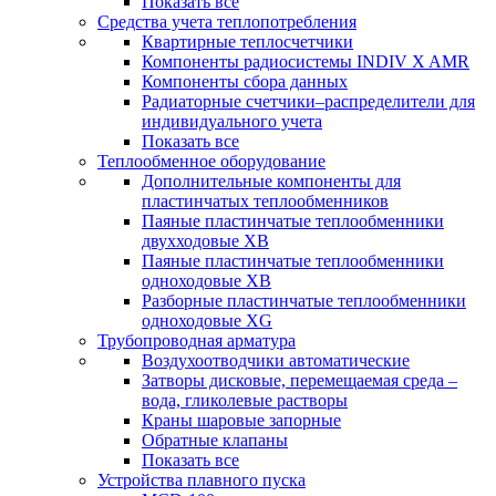
Показать все
Средства учета теплопотребления
Квартирные теплосчетчики
Компоненты радиосистемы INDIV X AMR
Компоненты сбора данных
Радиаторные счетчики–распределители для
индивидуального учета
Показать все
Теплообменное оборудование
Дополнительные компоненты для
пластинчатых теплообменников
Паяные пластинчатые теплообменники
двухходовые XB
Паяные пластинчатые теплообменники
одноходовые ХВ
Разборные пластинчатые теплообменники
одноходовые ХG
Трубопроводная арматура
Воздухоотводчики автоматические
Затворы дисковые, перемещаемая среда –
вода, гликолевые растворы
Краны шаровые запорные
Обратные клапаны
Показать все
Устройства плавного пуска