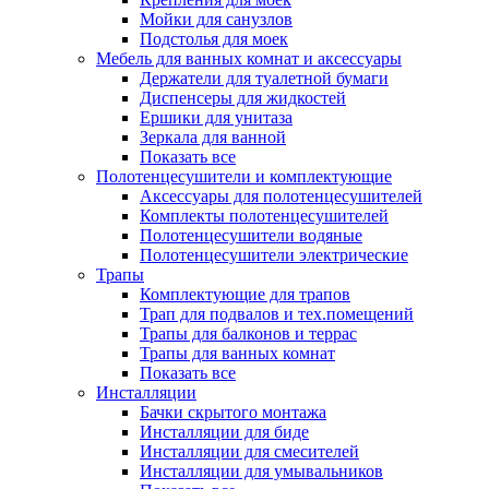
Мойки для санузлов
Подстолья для моек
Мебель для ванных комнат и аксессуары
Держатели для туалетной бумаги
Диспенсеры для жидкостей
Ершики для унитаза
Зеркала для ванной
Показать все
Полотенцесушители и комплектующие
Аксессуары для полотенцесушителей
Комплекты полотенцесушителей
Полотенцесушители водяные
Полотенцесушители электрические
Трапы
Комплектующие для трапов
Трап для подвалов и тех.помещений
Трапы для балконов и террас
Трапы для ванных комнат
Показать все
Инсталляции
Бачки скрытого монтажа
Инсталляции для биде
Инсталляции для смесителей
Инсталляции для умывальников