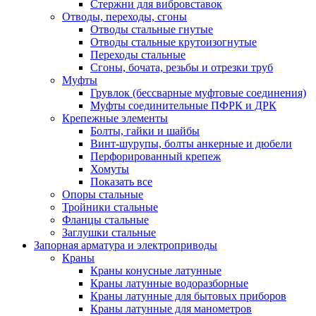
Стержни для вибровставок
Отводы, переходы, сгоны
Отводы стальные гнутые
Отводы стальные крутоизогнутые
Переходы стальные
Сгоны, бочата, резьбы и отрезки труб
Муфты
Грувлок (бессварные муфтовые соединения)
Муфты соединительные ПФРК и ДРК
Крепежные элементы
Болты, гайки и шайбы
Винт-шурупы, болты анкерные и дюбели
Перфорированный крепеж
Хомуты
Показать все
Опоры стальные
Тройники стальные
Фланцы стальные
Заглушки стальные
Запорная арматура и электроприводы
Краны
Краны конусные латунные
Краны латунные водоразборные
Краны латунные для бытовых приборов
Краны латунные для манометров