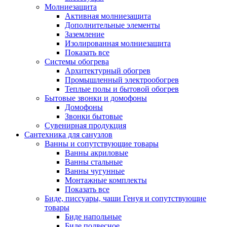
Молниезащита
Активная молниезащита
Дополнительные элементы
Заземление
Изолированная молниезащита
Показать все
Системы обогрева
Архитектурный обогрев
Промышленный электрообогрев
Теплые полы и бытовой обогрев
Бытовые звонки и домофоны
Домофоны
Звонки бытовые
Сувенирная продукция
Сантехника для санузлов
Ванны и сопутствующие товары
Ванны акриловые
Ванны стальные
Ванны чугунные
Монтажные комплекты
Показать все
Биде, писсуары, чаши Генуя и сопутствующие
товары
Биде напольные
Биде подвесное