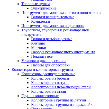
Тепловые пушки
Электрические
Инструмент для монтажа сшитого полиэтилена
Головки расширительные
Комплекты
Инструмент для монтажа радиаторов
Трубогибы, труборезы и резьбонарезной
инструмент
Головки резьбонарезные
Клуппы
Метчики
Наборы резьбонарезного инструмента
Показать все
Установки для опрессовки
Насосы для опрессовки
Коллекторы и коллекторные группы
Коллекторы распределительные
Коллекторы из бронзы
Коллекторы из латуни
Коллекторы из нержавеющей стали
Коллекторы из стали
Группы коллекторные
Коллекторные группы из латуни
Коллекторные группы из нержавейки
Под адаптер