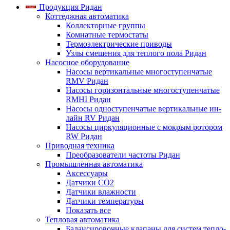
Продукция Ридан
Коттеджная автоматика
Коллекторные группы
Комнатные термостаты
Термоэлектрические приводы
Узлы смешения для теплого пола Ридан
Насосное оборудование
Насосы вертикальные многоступенчатые
RMV Ридан
Насосы горизонтальные многоступенчатые
RMHI Ридан
Насосы одноступенчатые вертикальные ин-
лайн RV Ридан
Насосы циркуляционные с мокрым ротором
RW Ридан
Приводная техника
Преобразователи частоты Ридан
Промышленная автоматика
Аксессуары
Датчики CO2
Датчики влажности
Датчики температуры
Показать все
Тепловая автоматика
Балансировочные клапаны для систем тепло-