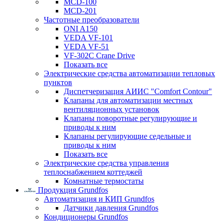
MCD-100
MCD-201
Частотные преобразователи
ONI A150
VEDA VF-101
VEDA VF-51
VF-302C Crane Drive
Показать все
Электрические средства автоматизации тепловых
пунктов
Диспетчеризация АИИС "Comfort Contour"
Клапаны для автоматизации местных
вентиляционных установок
Клапаны поворотные регулирующие и
приводы к ним
Клапаны регулирующие седельные и
приводы к ним
Показать все
Электрические средства управления
теплоснабжением коттеджей
Комнатные термостаты
Продукция Grundfos
Автоматизация и КИП Grundfos
Датчики давления Grundfos
Кондиционеры Grundfos