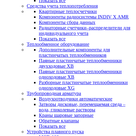
Показать все
Средства учета теплопотребления
Квартирные теплосчетчики
Компоненты радиосистемы INDIV X AMR
Компоненты сбора данных
Радиаторные счетчики–распределители для
индивидуального учета
Показать все
Теплообменное оборудование
Дополнительные компоненты для
пластинчатых теплообменников
Паяные пластинчатые теплообменники
двухходовые XB
Паяные пластинчатые теплообменники
одноходовые ХВ
Разборные пластинчатые теплообменники
одноходовые ХG
Трубопроводная арматура
Воздухоотводчики автоматические
Затворы дисковые, перемещаемая среда –
вода, гликолевые растворы
Краны шаровые запорные
Обратные клапаны
Показать все
Устройства плавного пуска