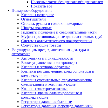
Насосные части без двигателя/с двигателем
Показать все
Пожарное оборудование
Клапаны пожарные
Огнетушители
Стволы, рукава и головки пожарные
Шкафы пожарные
Гидранты пожарные и соединительные части
Муфты противопожарные для пластиковых труб
Системы автоматического пожаротушения
Сопутствующие товары
Регулирующая, предохранительная арматура и
автоматика
Автоматика и принадлежности
Блоки управления и контроллеры
Клапаны и затворы обратные
Клапаны регулирующие, электроприводы и
комплектующие
Клапаны смесительные, термостатические
смесительные и комплектующие
Клапаны электромагнитные
Клапаны, краны балансировочные и
комплектующие
Регуляторы давления бытовые
Регуляторы давления, перепада давления и