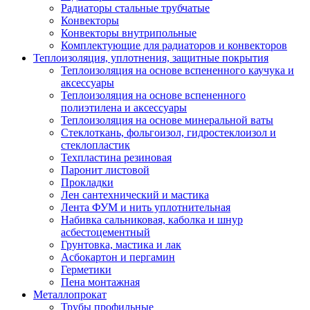
Радиаторы стальные трубчатые
Конвекторы
Конвекторы внутрипольные
Комплектующие для радиаторов и конвекторов
Теплоизоляция, уплотнения, защитные покрытия
Теплоизоляция на основе вспененного каучука и
аксессуары
Теплоизоляция на основе вспененного
полиэтилена и аксессуары
Теплоизоляция на основе минеральной ваты
Стеклоткань, фольгоизол, гидростеклоизол и
стеклопластик
Техпластина резиновая
Паронит листовой
Прокладки
Лен сантехнический и мастика
Лента ФУМ и нить уплотнительная
Набивка сальниковая, каболка и шнур
асбестоцементный
Грунтовка, мастика и лак
Асбокартон и пергамин
Герметики
Пена монтажная
Металлопрокат
Трубы профильные