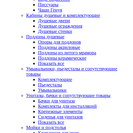
Писсуары
Чаши Генуя
Кабины душевые и комплектующие
Душевые двери
Душевые ограждения
Душевые стенки
Поддоны душевые
Опоры для поддонов
Поддоны акриловые
Поддоны из литого мрамора
Поддоны керамические
Показать все
Умывальники, пьедесталы и сопутствующие
товары
Комплектующие
Пьедесталы
Умывальники
Унитазы, бачки и сопутствующие товары
Бачки для унитаза
Комплекты для инсталляций
Крепежные элементы
Сиденья для унитазов
Показать все
Мойки и подстолья
Крепления для моек