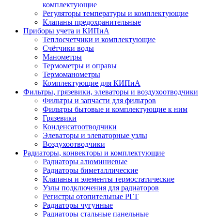
комплектующие
Регуляторы температуры и комплектующие
Клапаны предохранительные
Приборы учета и КИПиА
Теплосчетчики и комплектующие
Счётчики воды
Манометры
Термометры и оправы
Термоманометры
Комплектующие для КИПиА
Фильтры, грязевики, элеваторы и воздухоотводчики
Фильтры и запчасти для фильтров
Фильтры бытовые и комплектующие к ним
Грязевики
Конденсатоотводчики
Элеваторы и элеваторные узлы
Воздухоотводчики
Радиаторы, конвекторы и комплектующие
Радиаторы алюминиевые
Радиаторы биметаллические
Клапаны и элементы термостатические
Узлы подключения для радиаторов
Регистры отопительные РГТ
Радиаторы чугунные
Радиаторы стальные панельные