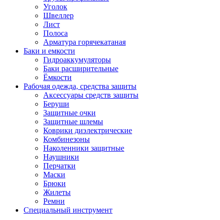
Уголок
Швеллер
Лист
Полоса
Арматура горячекатаная
Баки и емкости
Гидроаккумуляторы
Баки расширительные
Ёмкости
Рабочая одежда, средства защиты
Аксессуары средств защиты
Беруши
Защитные очки
Защитные шлемы
Коврики диэлектрические
Комбинезоны
Наколенники защитные
Наушники
Перчатки
Маски
Брюки
Жилеты
Ремни
Специальный инструмент