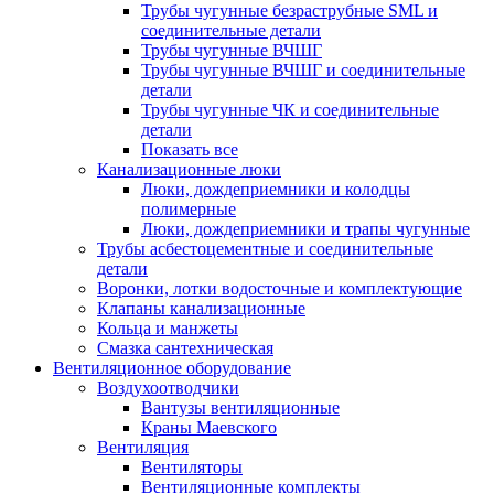
Трубы чугунные безраструбные SML и
соединительные детали
Трубы чугунные ВЧШГ
Трубы чугунные ВЧШГ и соединительные
детали
Трубы чугунные ЧК и соединительные
детали
Показать все
Канализационные люки
Люки, дождеприемники и колодцы
полимерные
Люки, дождеприемники и трапы чугунные
Трубы асбестоцементные и соединительные
детали
Воронки, лотки водосточные и комплектующие
Клапаны канализационные
Кольца и манжеты
Смазка сантехническая
Вентиляционное оборудование
Воздухоотводчики
Вантузы вентиляционные
Краны Маевского
Вентиляция
Вентиляторы
Вентиляционные комплекты