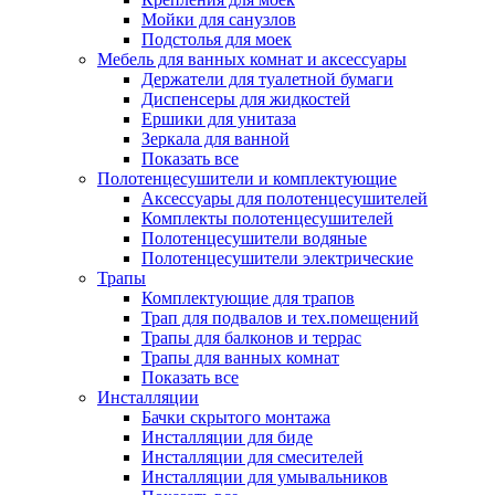
Мойки для санузлов
Подстолья для моек
Мебель для ванных комнат и аксессуары
Держатели для туалетной бумаги
Диспенсеры для жидкостей
Ершики для унитаза
Зеркала для ванной
Показать все
Полотенцесушители и комплектующие
Аксессуары для полотенцесушителей
Комплекты полотенцесушителей
Полотенцесушители водяные
Полотенцесушители электрические
Трапы
Комплектующие для трапов
Трап для подвалов и тех.помещений
Трапы для балконов и террас
Трапы для ванных комнат
Показать все
Инсталляции
Бачки скрытого монтажа
Инсталляции для биде
Инсталляции для смесителей
Инсталляции для умывальников