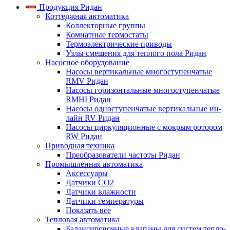
Продукция Ридан
Коттеджная автоматика
Коллекторные группы
Комнатные термостаты
Термоэлектрические приводы
Узлы смешения для теплого пола Ридан
Насосное оборудование
Насосы вертикальные многоступенчатые
RMV Ридан
Насосы горизонтальные многоступенчатые
RMHI Ридан
Насосы одноступенчатые вертикальные ин-
лайн RV Ридан
Насосы циркуляционные с мокрым ротором
RW Ридан
Приводная техника
Преобразователи частоты Ридан
Промышленная автоматика
Аксессуары
Датчики CO2
Датчики влажности
Датчики температуры
Показать все
Тепловая автоматика
Балансировочные клапаны для систем тепло-