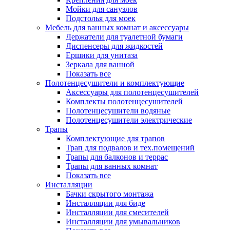
Мойки для санузлов
Подстолья для моек
Мебель для ванных комнат и аксессуары
Держатели для туалетной бумаги
Диспенсеры для жидкостей
Ершики для унитаза
Зеркала для ванной
Показать все
Полотенцесушители и комплектующие
Аксессуары для полотенцесушителей
Комплекты полотенцесушителей
Полотенцесушители водяные
Полотенцесушители электрические
Трапы
Комплектующие для трапов
Трап для подвалов и тех.помещений
Трапы для балконов и террас
Трапы для ванных комнат
Показать все
Инсталляции
Бачки скрытого монтажа
Инсталляции для биде
Инсталляции для смесителей
Инсталляции для умывальников