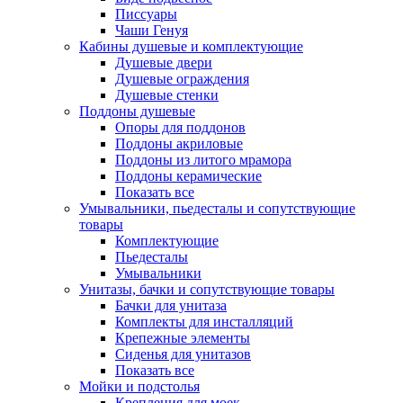
Писсуары
Чаши Генуя
Кабины душевые и комплектующие
Душевые двери
Душевые ограждения
Душевые стенки
Поддоны душевые
Опоры для поддонов
Поддоны акриловые
Поддоны из литого мрамора
Поддоны керамические
Показать все
Умывальники, пьедесталы и сопутствующие
товары
Комплектующие
Пьедесталы
Умывальники
Унитазы, бачки и сопутствующие товары
Бачки для унитаза
Комплекты для инсталляций
Крепежные элементы
Сиденья для унитазов
Показать все
Мойки и подстолья
Крепления для моек