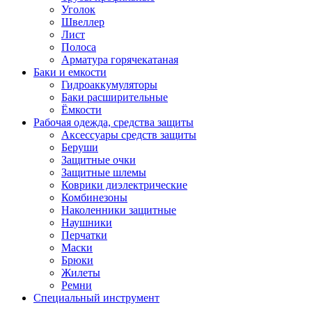
Уголок
Швеллер
Лист
Полоса
Арматура горячекатаная
Баки и емкости
Гидроаккумуляторы
Баки расширительные
Ёмкости
Рабочая одежда, средства защиты
Аксессуары средств защиты
Беруши
Защитные очки
Защитные шлемы
Коврики диэлектрические
Комбинезоны
Наколенники защитные
Наушники
Перчатки
Маски
Брюки
Жилеты
Ремни
Специальный инструмент