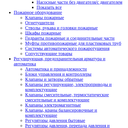
Насосные части без двигателя/с двигателем
Показать все
Пожарное оборудование
Клапаны пожарные
Огнетушители
Стволы, рукава и головки пожарные
Шкафы пожарные
Гидранты пожарные и соединительные части
Муфты противопожарные для пластиковых труб
Системы автоматического пожаротушения
Сопутствующие товары
Регулирующая, предохранительная арматура и
автоматика
Автоматика и принадлежности
Блоки управления и контроллеры
Клапаны и затворы обратные
Клапаны регулирующие, электроприводы и
комплектующие
Клапаны смесительные, термостатические
смесительные и комплектующие
Клапаны электромагнитные
Клапаны, краны балансировочные и
комплектующие
Регуляторы давления бытовые
Регуляторы давления, перепада давления и