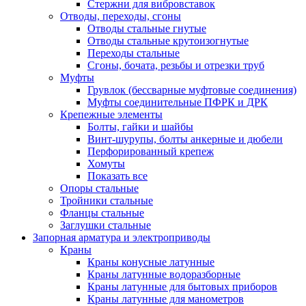
Стержни для вибровставок
Отводы, переходы, сгоны
Отводы стальные гнутые
Отводы стальные крутоизогнутые
Переходы стальные
Сгоны, бочата, резьбы и отрезки труб
Муфты
Грувлок (бессварные муфтовые соединения)
Муфты соединительные ПФРК и ДРК
Крепежные элементы
Болты, гайки и шайбы
Винт-шурупы, болты анкерные и дюбели
Перфорированный крепеж
Хомуты
Показать все
Опоры стальные
Тройники стальные
Фланцы стальные
Заглушки стальные
Запорная арматура и электроприводы
Краны
Краны конусные латунные
Краны латунные водоразборные
Краны латунные для бытовых приборов
Краны латунные для манометров