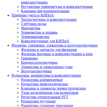
комплектующие
Регуляторы температуры и комплектующие
Клапаны предохранительные
Приборы учета и КИПиА
Теплосчетчики и комплектующие
Счётчики воды
Манометры
Термометры и оправы
Термоманометры
Комплектующие для КИПиА
Фильтры, грязевики, элеваторы и воздухоотводчики
Фильтры и запчасти для фильтров
Фильтры бытовые и комплектующие к ним
Грязевики
Конденсатоотводчики
Элеваторы и элеваторные узлы
Воздухоотводчики
Радиаторы, конвекторы и комплектующие
Радиаторы алюминиевые
Радиаторы биметаллические
Клапаны и элементы термостатические
Узлы подключения для радиаторов
Регистры отопительные РГТ
Радиаторы чугунные
Радиаторы стальные панельные