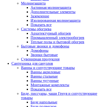
Молниезащита
Активная молниезащита
Дополнительные элементы
Заземление
Изолированная молниезащита
Показать все
Системы обогрева
Архитектурный обогрев
Промышленный электрообогрев
Теплые полы и бытовой обогрев
Бытовые звонки и домофоны
Домофоны
Звонки бытовые
Сувенирная продукция
Сантехника для санузлов
Ванны и сопутствующие товары
Ванны акриловые
Ванны стальные
Ванны чугунные
Монтажные комплекты
Показать все
Биде, писсуары, чаши Генуя и сопутствующие
товары
Биде напольные
Биде подвесное