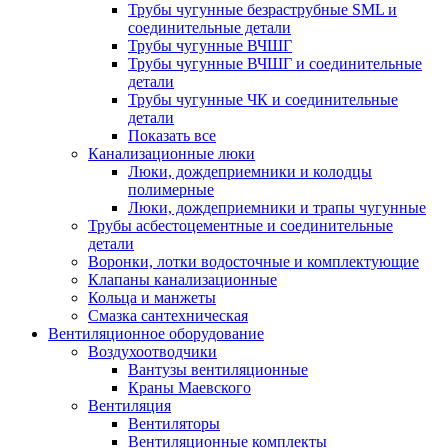
Трубы чугунные безраструбные SML и
соединительные детали
Трубы чугунные ВЧШГ
Трубы чугунные ВЧШГ и соединительные
детали
Трубы чугунные ЧК и соединительные
детали
Показать все
Канализационные люки
Люки, дождеприемники и колодцы
полимерные
Люки, дождеприемники и трапы чугунные
Трубы асбестоцементные и соединительные
детали
Воронки, лотки водосточные и комплектующие
Клапаны канализационные
Кольца и манжеты
Смазка сантехническая
Вентиляционное оборудование
Воздухоотводчики
Вантузы вентиляционные
Краны Маевского
Вентиляция
Вентиляторы
Вентиляционные комплекты