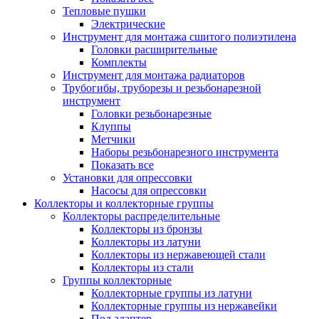
Тепловые пушки
Электрические
Инструмент для монтажа сшитого полиэтилена
Головки расширительные
Комплекты
Инструмент для монтажа радиаторов
Трубогибы, труборезы и резьбонарезной
инструмент
Головки резьбонарезные
Клуппы
Метчики
Наборы резьбонарезного инструмента
Показать все
Установки для опрессовки
Насосы для опрессовки
Коллекторы и коллекторные группы
Коллекторы распределительные
Коллекторы из бронзы
Коллекторы из латуни
Коллекторы из нержавеющей стали
Коллекторы из стали
Группы коллекторные
Коллекторные группы из латуни
Коллекторные группы из нержавейки
Под адаптер