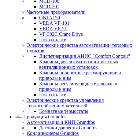
MCD-100
MCD-201
Частотные преобразователи
ONI A150
VEDA VF-101
VEDA VF-51
VF-302C Crane Drive
Показать все
Электрические средства автоматизации тепловых
пунктов
Диспетчеризация АИИС "Comfort Contour"
Клапаны для автоматизации местных
вентиляционных установок
Клапаны поворотные регулирующие и
приводы к ним
Клапаны регулирующие седельные и
приводы к ним
Показать все
Электрические средства управления
теплоснабжением коттеджей
Комнатные термостаты
Продукция Grundfos
Автоматизация и КИП Grundfos
Датчики давления Grundfos
Кондиционеры Grundfos