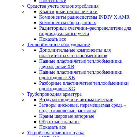
Показать все
Средства учета теплопотребления
Квартирные теплосчетчики
Компоненты радиосистемы INDIV X AMR
Компоненты сбора данных
Радиаторные счетчики–распределители для
индивидуального учета
Показать все
Теплообменное оборудование
Дополнительные компоненты для
пластинчатых теплообменников
Паяные пластинчатые теплообменники
двухходовые XB
Паяные пластинчатые теплообменники
одноходовые ХВ
Разборные пластинчатые теплообменники
одноходовые ХG
Трубопроводная арматура
Воздухоотводчики автоматические
Затворы дисковые, перемещаемая среда –
вода, гликолевые растворы
Краны шаровые запорные
Обратные клапаны
Показать все
Устройства плавного пуска