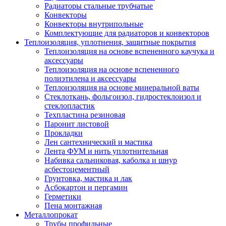
Радиаторы стальные трубчатые
Конвекторы
Конвекторы внутрипольные
Комплектующие для радиаторов и конвекторов
Теплоизоляция, уплотнения, защитные покрытия
Теплоизоляция на основе вспененного каучука и
аксессуары
Теплоизоляция на основе вспененного
полиэтилена и аксессуары
Теплоизоляция на основе минеральной ваты
Стеклоткань, фольгоизол, гидростеклоизол и
стеклопластик
Техпластина резиновая
Паронит листовой
Прокладки
Лен сантехнический и мастика
Лента ФУМ и нить уплотнительная
Набивка сальниковая, каболка и шнур
асбестоцементный
Грунтовка, мастика и лак
Асбокартон и пергамин
Герметики
Пена монтажная
Металлопрокат
Трубы профильные