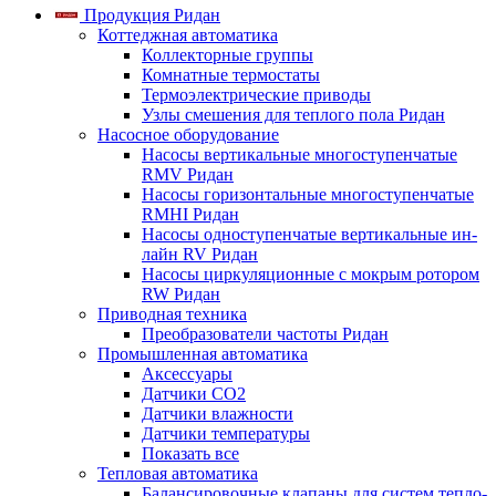
Продукция Ридан
Коттеджная автоматика
Коллекторные группы
Комнатные термостаты
Термоэлектрические приводы
Узлы смешения для теплого пола Ридан
Насосное оборудование
Насосы вертикальные многоступенчатые
RMV Ридан
Насосы горизонтальные многоступенчатые
RMHI Ридан
Насосы одноступенчатые вертикальные ин-
лайн RV Ридан
Насосы циркуляционные с мокрым ротором
RW Ридан
Приводная техника
Преобразователи частоты Ридан
Промышленная автоматика
Аксессуары
Датчики CO2
Датчики влажности
Датчики температуры
Показать все
Тепловая автоматика
Балансировочные клапаны для систем тепло-