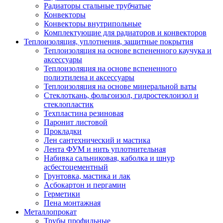
Радиаторы стальные трубчатые
Конвекторы
Конвекторы внутрипольные
Комплектующие для радиаторов и конвекторов
Теплоизоляция, уплотнения, защитные покрытия
Теплоизоляция на основе вспененного каучука и
аксессуары
Теплоизоляция на основе вспененного
полиэтилена и аксессуары
Теплоизоляция на основе минеральной ваты
Стеклоткань, фольгоизол, гидростеклоизол и
стеклопластик
Техпластина резиновая
Паронит листовой
Прокладки
Лен сантехнический и мастика
Лента ФУМ и нить уплотнительная
Набивка сальниковая, каболка и шнур
асбестоцементный
Грунтовка, мастика и лак
Асбокартон и пергамин
Герметики
Пена монтажная
Металлопрокат
Трубы профильные