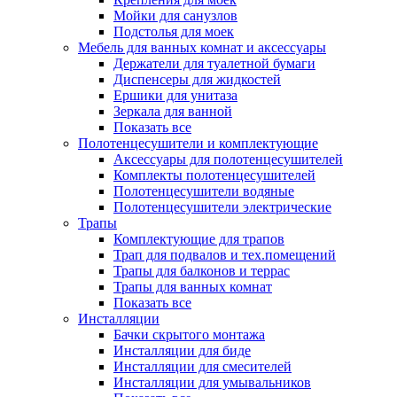
Мойки для санузлов
Подстолья для моек
Мебель для ванных комнат и аксессуары
Держатели для туалетной бумаги
Диспенсеры для жидкостей
Ершики для унитаза
Зеркала для ванной
Показать все
Полотенцесушители и комплектующие
Аксессуары для полотенцесушителей
Комплекты полотенцесушителей
Полотенцесушители водяные
Полотенцесушители электрические
Трапы
Комплектующие для трапов
Трап для подвалов и тех.помещений
Трапы для балконов и террас
Трапы для ванных комнат
Показать все
Инсталляции
Бачки скрытого монтажа
Инсталляции для биде
Инсталляции для смесителей
Инсталляции для умывальников