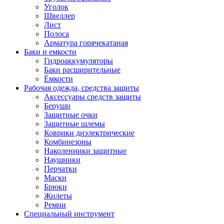
Уголок
Швеллер
Лист
Полоса
Арматура горячекатаная
Баки и емкости
Гидроаккумуляторы
Баки расширительные
Ёмкости
Рабочая одежда, средства защиты
Аксессуары средств защиты
Беруши
Защитные очки
Защитные шлемы
Коврики диэлектрические
Комбинезоны
Наколенники защитные
Наушники
Перчатки
Маски
Брюки
Жилеты
Ремни
Специальный инструмент