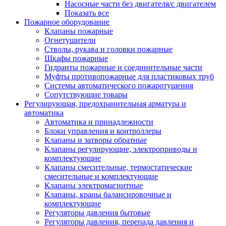
Насосные части без двигателя/с двигателем
Показать все
Пожарное оборудование
Клапаны пожарные
Огнетушители
Стволы, рукава и головки пожарные
Шкафы пожарные
Гидранты пожарные и соединительные части
Муфты противопожарные для пластиковых труб
Системы автоматического пожаротушения
Сопутствующие товары
Регулирующая, предохранительная арматура и
автоматика
Автоматика и принадлежности
Блоки управления и контроллеры
Клапаны и затворы обратные
Клапаны регулирующие, электроприводы и
комплектующие
Клапаны смесительные, термостатические
смесительные и комплектующие
Клапаны электромагнитные
Клапаны, краны балансировочные и
комплектующие
Регуляторы давления бытовые
Регуляторы давления, перепада давления и