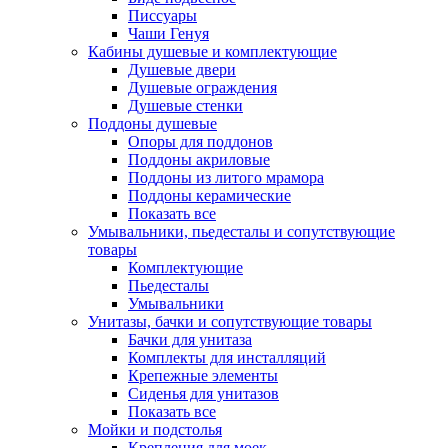
Писсуары
Чаши Генуя
Кабины душевые и комплектующие
Душевые двери
Душевые ограждения
Душевые стенки
Поддоны душевые
Опоры для поддонов
Поддоны акриловые
Поддоны из литого мрамора
Поддоны керамические
Показать все
Умывальники, пьедесталы и сопутствующие
товары
Комплектующие
Пьедесталы
Умывальники
Унитазы, бачки и сопутствующие товары
Бачки для унитаза
Комплекты для инсталляций
Крепежные элементы
Сиденья для унитазов
Показать все
Мойки и подстолья
Крепления для моек