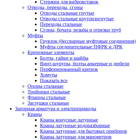
Стержни для вибровставок
Отводы, переходы, сгоны
Отводы стальные гнутые
Отводы стальные крутоизогнутые
Переходы стальные
Сгоны, бочата, резьбы и отрезки труб
Муфты
Грувлок (бессварные муфтовые соединения)
Муфты соединительные ПФРК и ДРК
Крепежные элементы
Болты, гайки и шайбы
Винт-шурупы, болты анкерные и дюбели
Перфорированный крепеж
Хомуты
Показать все
Опоры стальные
Тройники стальные
Фланцы стальные
Заглушки стальные
Запорная арматура и электроприводы
Краны
Краны конусные латунные
Краны латунные водоразборные
Краны латунные для бытовых приборов
Краны латунные для манометров