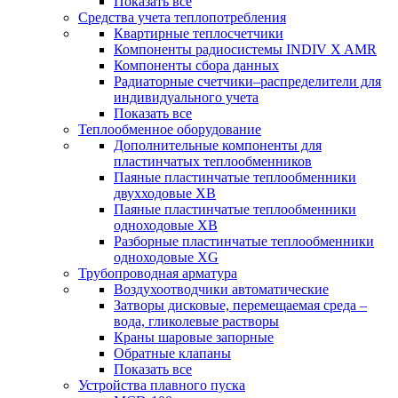
Показать все
Средства учета теплопотребления
Квартирные теплосчетчики
Компоненты радиосистемы INDIV X AMR
Компоненты сбора данных
Радиаторные счетчики–распределители для
индивидуального учета
Показать все
Теплообменное оборудование
Дополнительные компоненты для
пластинчатых теплообменников
Паяные пластинчатые теплообменники
двухходовые XB
Паяные пластинчатые теплообменники
одноходовые ХВ
Разборные пластинчатые теплообменники
одноходовые ХG
Трубопроводная арматура
Воздухоотводчики автоматические
Затворы дисковые, перемещаемая среда –
вода, гликолевые растворы
Краны шаровые запорные
Обратные клапаны
Показать все
Устройства плавного пуска