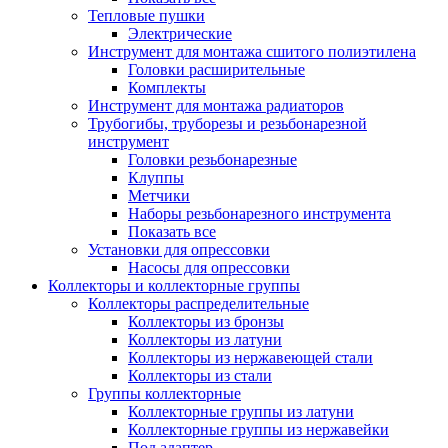
Тепловые пушки
Электрические
Инструмент для монтажа сшитого полиэтилена
Головки расширительные
Комплекты
Инструмент для монтажа радиаторов
Трубогибы, труборезы и резьбонарезной
инструмент
Головки резьбонарезные
Клуппы
Метчики
Наборы резьбонарезного инструмента
Показать все
Установки для опрессовки
Насосы для опрессовки
Коллекторы и коллекторные группы
Коллекторы распределительные
Коллекторы из бронзы
Коллекторы из латуни
Коллекторы из нержавеющей стали
Коллекторы из стали
Группы коллекторные
Коллекторные группы из латуни
Коллекторные группы из нержавейки
Под адаптер