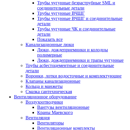
Трубы чугунные безраструбные SML и
соединительные детали
Трубы чугунные ВЧШГ
Трубы чугунные ВЧШГ и соединительные
детали
Трубы чугунные ЧК и соединительные
детали
Показать все
Канализационные люки
Люки, дождеприемники и колодцы
полимерные
Люки, дождеприемники и трапы чугунные
Трубы асбестоцементные и соединительные
детали
Воронки, лотки водосточные и комплектующие
Клапаны канализационные
Кольца и манжеты
Смазка сантехническая
Вентиляционное оборудование
Воздухоотводчики
Вантузы вентиляционные
Краны Маевского
Вентиляция
Вентиляторы
Вентиляционные комплекты