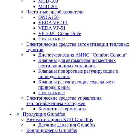
MCD-100
MCD-201
Частотные преобразователи
ONI A150
VEDA VF-101
VEDA VF-51
VF-302C Crane Drive
Показать все
Электрические средства автоматизации тепловых
пунктов
Диспетчеризация АИИС "Comfort Contour"
Клапаны для автоматизации местных
вентиляционных установок
Клапаны поворотные регулирующие и
приводы к ним
Клапаны регулирующие седельные и
приводы к ним
Показать все
Электрические средства управления
теплоснабжением коттеджей
Комнатные термостаты
Продукция Grundfos
Автоматизация и КИП Grundfos
Датчики давления Grundfos
Кондиционеры Grundfos