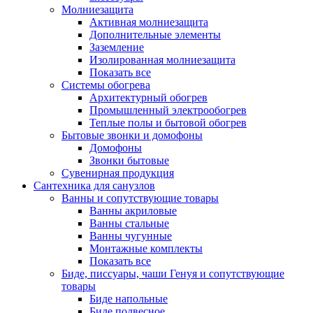
Молниезащита
Активная молниезащита
Дополнительные элементы
Заземление
Изолированная молниезащита
Показать все
Системы обогрева
Архитектурный обогрев
Промышленный электрообогрев
Теплые полы и бытовой обогрев
Бытовые звонки и домофоны
Домофоны
Звонки бытовые
Сувенирная продукция
Сантехника для санузлов
Ванны и сопутствующие товары
Ванны акриловые
Ванны стальные
Ванны чугунные
Монтажные комплекты
Показать все
Биде, писсуары, чаши Генуя и сопутствующие
товары
Биде напольные
Биде подвесное