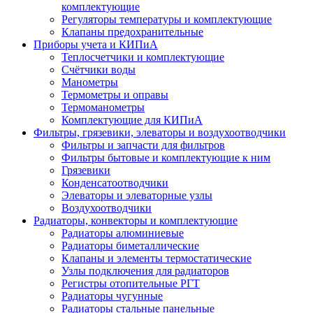
комплектующие
Регуляторы температуры и комплектующие
Клапаны предохранительные
Приборы учета и КИПиА
Теплосчетчики и комплектующие
Счётчики воды
Манометры
Термометры и оправы
Термоманометры
Комплектующие для КИПиА
Фильтры, грязевики, элеваторы и воздухоотводчики
Фильтры и запчасти для фильтров
Фильтры бытовые и комплектующие к ним
Грязевики
Конденсатоотводчики
Элеваторы и элеваторные узлы
Воздухоотводчики
Радиаторы, конвекторы и комплектующие
Радиаторы алюминиевые
Радиаторы биметаллические
Клапаны и элементы термостатические
Узлы подключения для радиаторов
Регистры отопительные РГТ
Радиаторы чугунные
Радиаторы стальные панельные