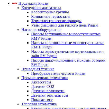
Продукция Ридан
Коттеджная автоматика
Коллекторные группы
Комнатные термостаты
Термоэлектрические приводы
Узлы смешения для теплого пола Ридан
Насосное оборудование
Насосы вертикальные многоступенчатые
RMV Ридан
Насосы горизонтальные многоступенчатые
RMHI Ридан
Насосы одноступенчатые вертикальные ин-
лайн RV Ридан
Насосы циркуляционные с мокрым ротором
RW Ридан
Приводная техника
Преобразователи частоты Ридан
Промышленная автоматика
Аксессуары
Датчики CO2
Датчики влажности
Датчики температуры
Показать все
Тепловая автоматика
Балансировочные клапаны для систем тепло-