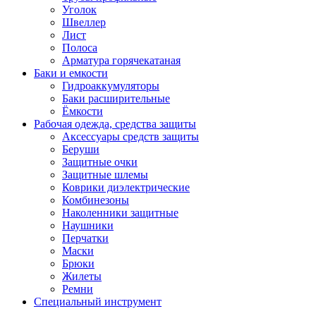
Уголок
Швеллер
Лист
Полоса
Арматура горячекатаная
Баки и емкости
Гидроаккумуляторы
Баки расширительные
Ёмкости
Рабочая одежда, средства защиты
Аксессуары средств защиты
Беруши
Защитные очки
Защитные шлемы
Коврики диэлектрические
Комбинезоны
Наколенники защитные
Наушники
Перчатки
Маски
Брюки
Жилеты
Ремни
Специальный инструмент