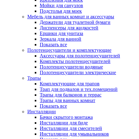
Мойки для санузлов
Подстолья для моек
Мебель для ванных комнат и аксессуары
Держатели для туалетной бумаги
Диспенсеры для жидкостей
Ершики для унитаза
Зеркала для ванной
Показать все
Полотенцесушители и комплектующие
Аксессуары для полотенцесушителей
Комплекты полотенцесушителей
Полотенцесушители водяные
Полотенцесушители электрические
Трапы
Комплектующие для трапов
Трап для подвалов и тех.помещений
Трапы для балконов и террас
Трапы для ванных комнат
Показать все
Инсталляции
Бачки скрытого монтажа
Инсталляции для биде
Инсталляции для смесителей
Инсталляции для умывальников