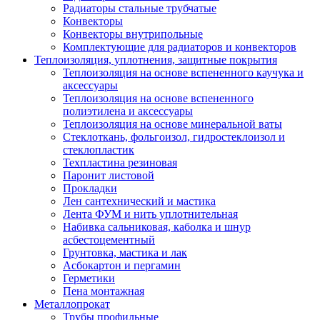
Радиаторы стальные трубчатые
Конвекторы
Конвекторы внутрипольные
Комплектующие для радиаторов и конвекторов
Теплоизоляция, уплотнения, защитные покрытия
Теплоизоляция на основе вспененного каучука и
аксессуары
Теплоизоляция на основе вспененного
полиэтилена и аксессуары
Теплоизоляция на основе минеральной ваты
Стеклоткань, фольгоизол, гидростеклоизол и
стеклопластик
Техпластина резиновая
Паронит листовой
Прокладки
Лен сантехнический и мастика
Лента ФУМ и нить уплотнительная
Набивка сальниковая, каболка и шнур
асбестоцементный
Грунтовка, мастика и лак
Асбокартон и пергамин
Герметики
Пена монтажная
Металлопрокат
Трубы профильные