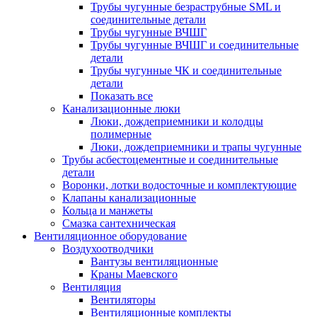
Трубы чугунные безраструбные SML и
соединительные детали
Трубы чугунные ВЧШГ
Трубы чугунные ВЧШГ и соединительные
детали
Трубы чугунные ЧК и соединительные
детали
Показать все
Канализационные люки
Люки, дождеприемники и колодцы
полимерные
Люки, дождеприемники и трапы чугунные
Трубы асбестоцементные и соединительные
детали
Воронки, лотки водосточные и комплектующие
Клапаны канализационные
Кольца и манжеты
Смазка сантехническая
Вентиляционное оборудование
Воздухоотводчики
Вантузы вентиляционные
Краны Маевского
Вентиляция
Вентиляторы
Вентиляционные комплекты