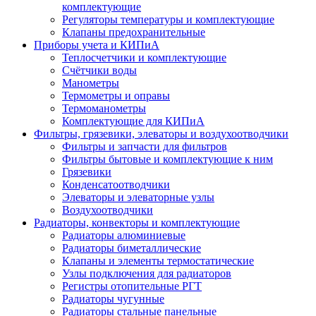
комплектующие
Регуляторы температуры и комплектующие
Клапаны предохранительные
Приборы учета и КИПиА
Теплосчетчики и комплектующие
Счётчики воды
Манометры
Термометры и оправы
Термоманометры
Комплектующие для КИПиА
Фильтры, грязевики, элеваторы и воздухоотводчики
Фильтры и запчасти для фильтров
Фильтры бытовые и комплектующие к ним
Грязевики
Конденсатоотводчики
Элеваторы и элеваторные узлы
Воздухоотводчики
Радиаторы, конвекторы и комплектующие
Радиаторы алюминиевые
Радиаторы биметаллические
Клапаны и элементы термостатические
Узлы подключения для радиаторов
Регистры отопительные РГТ
Радиаторы чугунные
Радиаторы стальные панельные