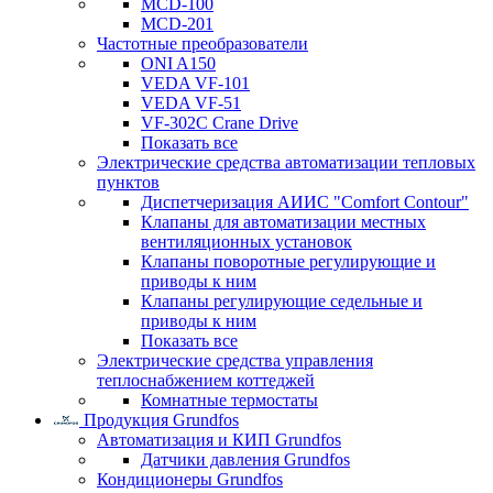
MCD-100
MCD-201
Частотные преобразователи
ONI A150
VEDA VF-101
VEDA VF-51
VF-302C Crane Drive
Показать все
Электрические средства автоматизации тепловых
пунктов
Диспетчеризация АИИС "Comfort Contour"
Клапаны для автоматизации местных
вентиляционных установок
Клапаны поворотные регулирующие и
приводы к ним
Клапаны регулирующие седельные и
приводы к ним
Показать все
Электрические средства управления
теплоснабжением коттеджей
Комнатные термостаты
Продукция Grundfos
Автоматизация и КИП Grundfos
Датчики давления Grundfos
Кондиционеры Grundfos