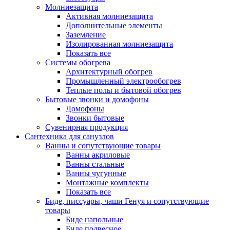
Молниезащита
Активная молниезащита
Дополнительные элементы
Заземление
Изолированная молниезащита
Показать все
Системы обогрева
Архитектурный обогрев
Промышленный электрообогрев
Теплые полы и бытовой обогрев
Бытовые звонки и домофоны
Домофоны
Звонки бытовые
Сувенирная продукция
Сантехника для санузлов
Ванны и сопутствующие товары
Ванны акриловые
Ванны стальные
Ванны чугунные
Монтажные комплекты
Показать все
Биде, писсуары, чаши Генуя и сопутствующие
товары
Биде напольные
Биде подвесное