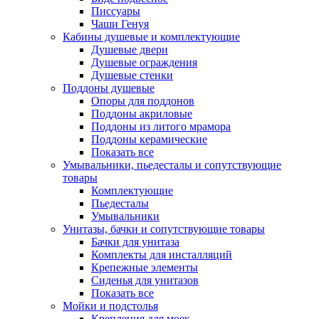
Писсуары
Чаши Генуя
Кабины душевые и комплектующие
Душевые двери
Душевые ограждения
Душевые стенки
Поддоны душевые
Опоры для поддонов
Поддоны акриловые
Поддоны из литого мрамора
Поддоны керамические
Показать все
Умывальники, пьедесталы и сопутствующие
товары
Комплектующие
Пьедесталы
Умывальники
Унитазы, бачки и сопутствующие товары
Бачки для унитаза
Комплекты для инсталляций
Крепежные элементы
Сиденья для унитазов
Показать все
Мойки и подстолья
Крепления для моек