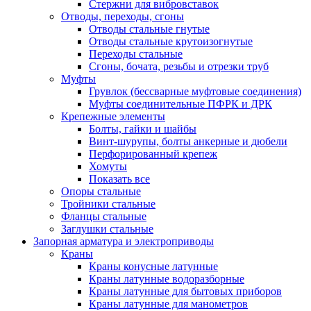
Стержни для вибровставок
Отводы, переходы, сгоны
Отводы стальные гнутые
Отводы стальные крутоизогнутые
Переходы стальные
Сгоны, бочата, резьбы и отрезки труб
Муфты
Грувлок (бессварные муфтовые соединения)
Муфты соединительные ПФРК и ДРК
Крепежные элементы
Болты, гайки и шайбы
Винт-шурупы, болты анкерные и дюбели
Перфорированный крепеж
Хомуты
Показать все
Опоры стальные
Тройники стальные
Фланцы стальные
Заглушки стальные
Запорная арматура и электроприводы
Краны
Краны конусные латунные
Краны латунные водоразборные
Краны латунные для бытовых приборов
Краны латунные для манометров