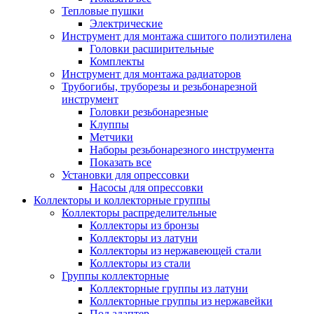
Тепловые пушки
Электрические
Инструмент для монтажа сшитого полиэтилена
Головки расширительные
Комплекты
Инструмент для монтажа радиаторов
Трубогибы, труборезы и резьбонарезной
инструмент
Головки резьбонарезные
Клуппы
Метчики
Наборы резьбонарезного инструмента
Показать все
Установки для опрессовки
Насосы для опрессовки
Коллекторы и коллекторные группы
Коллекторы распределительные
Коллекторы из бронзы
Коллекторы из латуни
Коллекторы из нержавеющей стали
Коллекторы из стали
Группы коллекторные
Коллекторные группы из латуни
Коллекторные группы из нержавейки
Под адаптер