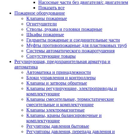
Насосные части без двигателя/с двигателем
Показать все
Пожарное оборудование
Клапаны пожарные
Огнетушители
Стволы, рукава и головки пожарные
Шкафы пожарные
Гидранты пожарные и соединительные части
Муфты противопожарные для пластиковых труб
Системы автоматического пожаротушения
Сопутствующие товары
Регулирующая, предохранительная арматура и
автоматика
Автоматика и принадлежности
Блоки управления и контроллеры
Клапаны и затворы обратные
Клапаны регулирующие, электроприводы и
комплектующие
Клапаны смесительные, термостатические
смесительные и комплектующие
Клапаны электромагнитные
Клапаны, краны балансировочные и
комплектующие
Регуляторы давления бытовые
Регуляторы давления, перепада давления и