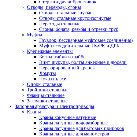
Стержни для вибровставок
Отводы, переходы, сгоны
Отводы стальные гнутые
Отводы стальные крутоизогнутые
Переходы стальные
Сгоны, бочата, резьбы и отрезки труб
Муфты
Грувлок (бессварные муфтовые соединения)
Муфты соединительные ПФРК и ДРК
Крепежные элементы
Болты, гайки и шайбы
Винт-шурупы, болты анкерные и дюбели
Перфорированный крепеж
Хомуты
Показать все
Опоры стальные
Тройники стальные
Фланцы стальные
Заглушки стальные
Запорная арматура и электроприводы
Краны
Краны конусные латунные
Краны латунные водоразборные
Краны латунные для бытовых приборов
Краны латунные для манометров