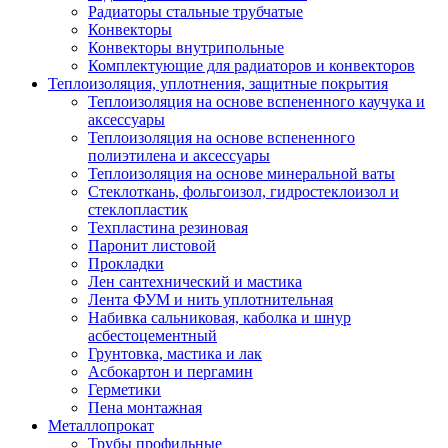
Радиаторы стальные трубчатые
Конвекторы
Конвекторы внутрипольные
Комплектующие для радиаторов и конвекторов
Теплоизоляция, уплотнения, защитные покрытия
Теплоизоляция на основе вспененного каучука и
аксессуары
Теплоизоляция на основе вспененного
полиэтилена и аксессуары
Теплоизоляция на основе минеральной ваты
Стеклоткань, фольгоизол, гидростеклоизол и
стеклопластик
Техпластина резиновая
Паронит листовой
Прокладки
Лен сантехнический и мастика
Лента ФУМ и нить уплотнительная
Набивка сальниковая, каболка и шнур
асбестоцементный
Грунтовка, мастика и лак
Асбокартон и пергамин
Герметики
Пена монтажная
Металлопрокат
Трубы профильные