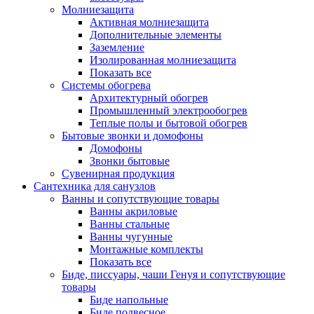
Молниезащита
Активная молниезащита
Дополнительные элементы
Заземление
Изолированная молниезащита
Показать все
Системы обогрева
Архитектурный обогрев
Промышленный электрообогрев
Теплые полы и бытовой обогрев
Бытовые звонки и домофоны
Домофоны
Звонки бытовые
Сувенирная продукция
Сантехника для санузлов
Ванны и сопутствующие товары
Ванны акриловые
Ванны стальные
Ванны чугунные
Монтажные комплекты
Показать все
Биде, писсуары, чаши Генуя и сопутствующие
товары
Биде напольные
Биде подвесное