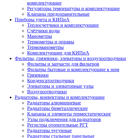
комплектующие
Регуляторы температуры и комплектующие
Клапаны предохранительные
Приборы учета и КИПиА
Теплосчетчики и комплектующие
Счётчики воды
Манометры
Термометры и оправы
Термоманометры
Комплектующие для КИПиА
Фильтры, грязевики, элеваторы и воздухоотводчики
Фильтры и запчасти для фильтров
Фильтры бытовые и комплектующие к ним
Грязевики
Конденсатоотводчики
Элеваторы и элеваторные узлы
Воздухоотводчики
Радиаторы, конвекторы и комплектующие
Радиаторы алюминиевые
Радиаторы биметаллические
Клапаны и элементы термостатические
Узлы подключения для радиаторов
Регистры отопительные РГТ
Радиаторы чугунные
Радиаторы стальные панельные