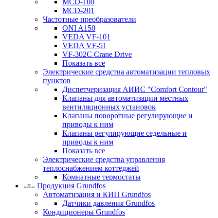
MCD-100
MCD-201
Частотные преобразователи
ONI A150
VEDA VF-101
VEDA VF-51
VF-302C Crane Drive
Показать все
Электрические средства автоматизации тепловых
пунктов
Диспетчеризация АИИС "Comfort Contour"
Клапаны для автоматизации местных
вентиляционных установок
Клапаны поворотные регулирующие и
приводы к ним
Клапаны регулирующие седельные и
приводы к ним
Показать все
Электрические средства управления
теплоснабжением коттеджей
Комнатные термостаты
Продукция Grundfos
Автоматизация и КИП Grundfos
Датчики давления Grundfos
Кондиционеры Grundfos