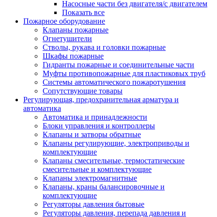
Насосные части без двигателя/с двигателем
Показать все
Пожарное оборудование
Клапаны пожарные
Огнетушители
Стволы, рукава и головки пожарные
Шкафы пожарные
Гидранты пожарные и соединительные части
Муфты противопожарные для пластиковых труб
Системы автоматического пожаротушения
Сопутствующие товары
Регулирующая, предохранительная арматура и
автоматика
Автоматика и принадлежности
Блоки управления и контроллеры
Клапаны и затворы обратные
Клапаны регулирующие, электроприводы и
комплектующие
Клапаны смесительные, термостатические
смесительные и комплектующие
Клапаны электромагнитные
Клапаны, краны балансировочные и
комплектующие
Регуляторы давления бытовые
Регуляторы давления, перепада давления и