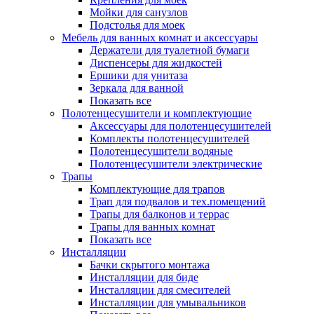
Мойки для санузлов
Подстолья для моек
Мебель для ванных комнат и аксессуары
Держатели для туалетной бумаги
Диспенсеры для жидкостей
Ершики для унитаза
Зеркала для ванной
Показать все
Полотенцесушители и комплектующие
Аксессуары для полотенцесушителей
Комплекты полотенцесушителей
Полотенцесушители водяные
Полотенцесушители электрические
Трапы
Комплектующие для трапов
Трап для подвалов и тех.помещений
Трапы для балконов и террас
Трапы для ванных комнат
Показать все
Инсталляции
Бачки скрытого монтажа
Инсталляции для биде
Инсталляции для смесителей
Инсталляции для умывальников