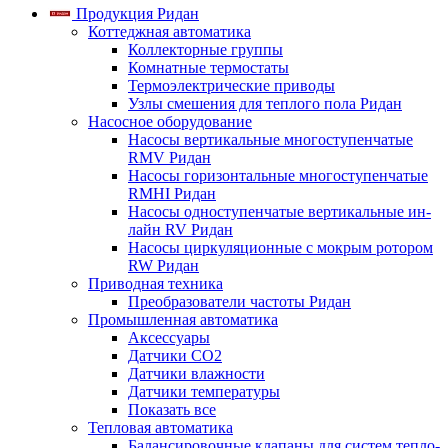
Продукция Ридан
Коттеджная автоматика
Коллекторные группы
Комнатные термостаты
Термоэлектрические приводы
Узлы смешения для теплого пола Ридан
Насосное оборудование
Насосы вертикальные многоступенчатые
RMV Ридан
Насосы горизонтальные многоступенчатые
RMHI Ридан
Насосы одноступенчатые вертикальные ин-
лайн RV Ридан
Насосы циркуляционные с мокрым ротором
RW Ридан
Приводная техника
Преобразователи частоты Ридан
Промышленная автоматика
Аксессуары
Датчики CO2
Датчики влажности
Датчики температуры
Показать все
Тепловая автоматика
Балансировочные клапаны для систем тепло-