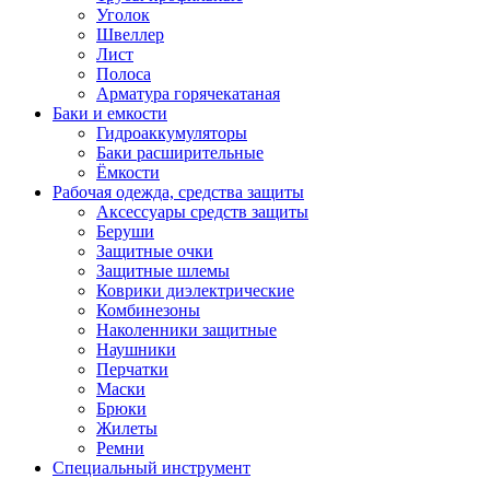
Уголок
Швеллер
Лист
Полоса
Арматура горячекатаная
Баки и емкости
Гидроаккумуляторы
Баки расширительные
Ёмкости
Рабочая одежда, средства защиты
Аксессуары средств защиты
Беруши
Защитные очки
Защитные шлемы
Коврики диэлектрические
Комбинезоны
Наколенники защитные
Наушники
Перчатки
Маски
Брюки
Жилеты
Ремни
Специальный инструмент