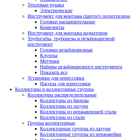
Тепловые пушки
Электрические
Инструмент для монтажа сшитого полиэтилена
Головки расширительные
Комплекты
Инструмент для монтажа радиаторов
Трубогибы, труборезы и резьбонарезной
инструмент
Головки резьбонарезные
Клуппы
Метчики
Наборы резьбонарезного инструмента
Показать все
Установки для опрессовки
Насосы для опрессовки
Коллекторы и коллекторные группы
Коллекторы распределительные
Коллекторы из бронзы
Коллекторы из латуни
Коллекторы из нержавеющей стали
Коллекторы из стали
Группы коллекторные
Коллекторные группы из латуни
Коллекторные группы из нержавейки
Под адаптер