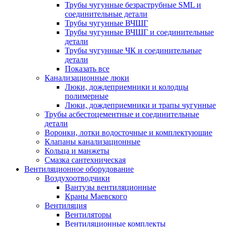
Трубы чугунные безраструбные SML и
соединительные детали
Трубы чугунные ВЧШГ
Трубы чугунные ВЧШГ и соединительные
детали
Трубы чугунные ЧК и соединительные
детали
Показать все
Канализационные люки
Люки, дождеприемники и колодцы
полимерные
Люки, дождеприемники и трапы чугунные
Трубы асбестоцементные и соединительные
детали
Воронки, лотки водосточные и комплектующие
Клапаны канализационные
Кольца и манжеты
Смазка сантехническая
Вентиляционное оборудование
Воздухоотводчики
Вантузы вентиляционные
Краны Маевского
Вентиляция
Вентиляторы
Вентиляционные комплекты