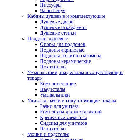
Писсуары
Чаши Генуя
Кабины душевые и комплектующие
Душевые двери
Душевые ограждения
Душевые стенки
Поддоны душевые
Опоры для поддонов
Поддоны акриловые
Поддоны из литого мрамора
Поддоны керамические
Показать все
Умывальники, пьедесталы и сопутствующие
товары
Комплектующие
Пьедесталы
Умывальники
Унитазы, бачки и сопутствующие товары
Бачки для унитаза
Комплекты для инсталляций
Крепежные элементы
Сиденья для унитазов
Показать все
Мойки и подстолья
Крепления для моек