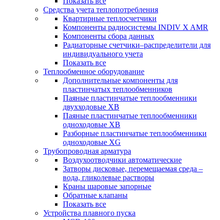
Показать все
Средства учета теплопотребления
Квартирные теплосчетчики
Компоненты радиосистемы INDIV X AMR
Компоненты сбора данных
Радиаторные счетчики–распределители для
индивидуального учета
Показать все
Теплообменное оборудование
Дополнительные компоненты для
пластинчатых теплообменников
Паяные пластинчатые теплообменники
двухходовые XB
Паяные пластинчатые теплообменники
одноходовые ХВ
Разборные пластинчатые теплообменники
одноходовые ХG
Трубопроводная арматура
Воздухоотводчики автоматические
Затворы дисковые, перемещаемая среда –
вода, гликолевые растворы
Краны шаровые запорные
Обратные клапаны
Показать все
Устройства плавного пуска