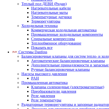
Теплый пол ДЕВИ (Ридан)
Нагревательные кабели
Нагревательные маты
Температурные датчики
Терморегуляторы
Холодильная техника
Коммерческая холодильная автоматика
Промышленные холодильные компоненты
Спиральные компрессоры
Теплообменное оборудование
Показать все
Системы Danfoss
Балансировочные клапаны для систем тепло- и хол
Автоматические балансировочные клапаны
Дополнительные принадлежности и запасные
Ручные балансировочные клапаны
Насосы высокого давления
PAH
Промышленная автоматика
Клапаны соленоидные (электромагнитные)
Преобразователи давления
Реле давления
Реле температуры
Радиаторные терморегуляторы и запорные радиато
Дроссели для отопительных приборов однотр