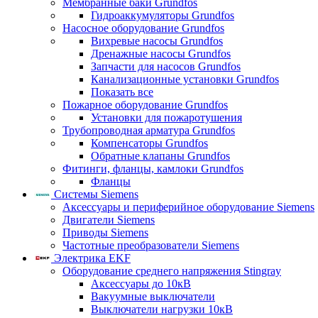
Мембранные баки Grundfos
Гидроаккумуляторы Grundfos
Насосное оборудование Grundfos
Вихревые насосы Grundfos
Дренажные насосы Grundfos
Запчасти для насосов Grundfos
Канализационные установки Grundfos
Показать все
Пожарное оборудование Grundfos
Установки для пожаротушения
Трубопроводная арматура Grundfos
Компенсаторы Grundfos
Обратные клапаны Grundfos
Фитинги, фланцы, камлоки Grundfos
Фланцы
Системы Siemens
Аксессуары и периферийное оборудование Siemens
Двигатели Siemens
Приводы Siemens
Частотные преобразователи Siemens
Электрика EKF
Оборудование среднего напряжения Stingray
Аксессуары до 10кВ
Вакуумные выключатели
Выключатели нагрузки 10кВ