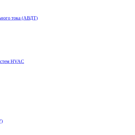
ного тока (АВДТ)
истем HVAC
У)