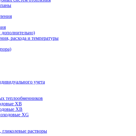
апаны
пления
вия
я дополнительно)
ния, расхода и температуры
дпора)
ндивидуального учета
ых теплообменников
одовые XB
ходовые ХВ
ноходовые ХG
, гликолевые растворы