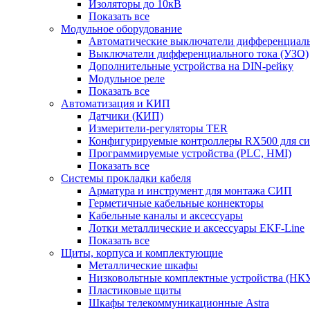
Изоляторы до 10кВ
Показать все
Модульное оборудование
Автоматические выключатели дифференциаль
Выключатели дифференциального тока (УЗО)
Дополнительные устройства на DIN-рейку
Модульное реле
Показать все
Автоматизация и КИП
Датчики (КИП)
Измерители-регуляторы TER
Конфигурируемые контроллеры RX500 для с
Программируемые устройства (PLC, HMI)
Показать все
Системы прокладки кабеля
Арматура и инструмент для монтажа СИП
Герметичные кабельные коннекторы
Кабельные каналы и аксессуары
Лотки металлические и аксессуары EKF-Line
Показать все
Щиты, корпуса и комплектующие
Металлические шкафы
Низковольтные комплектные устройства (НК
Пластиковые щиты
Шкафы телекоммуникационные Astra