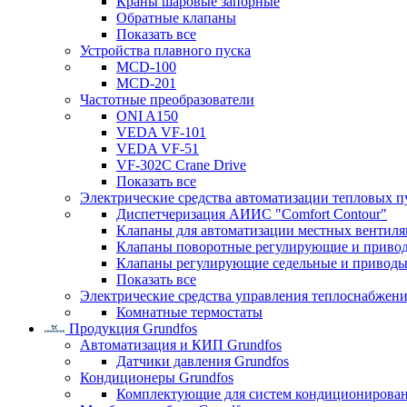
Краны шаровые запорные
Обратные клапаны
Показать все
Устройства плавного пуска
MCD-100
MCD-201
Частотные преобразователи
ONI A150
VEDA VF-101
VEDA VF-51
VF-302C Crane Drive
Показать все
Электрические средства автоматизации тепловых п
Диспетчеризация АИИС "Comfort Contour"
Клапаны для автоматизации местных вентил
Клапаны поворотные регулирующие и приво
Клапаны регулирующие седельные и приводы
Показать все
Электрические средства управления теплоснабжен
Комнатные термостаты
Продукция Grundfos
Автоматизация и КИП Grundfos
Датчики давления Grundfos
Кондиционеры Grundfos
Комплектующие для систем кондиционирова