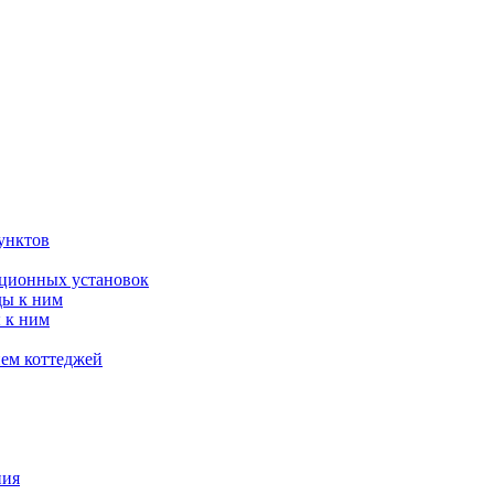
унктов
яционных установок
ды к ним
 к ним
ием коттеджей
ния