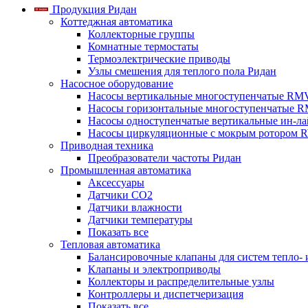
Продукция Ридан
Коттеджная автоматика
Коллекторные группы
Комнатные термостаты
Термоэлектрические приводы
Узлы смешения для теплого пола Ридан
Насосное оборудование
Насосы вертикальные многоступенчатые RM
Насосы горизонтальные многоступенчатые R
Насосы одноступенчатые вертикальные ин-л
Насосы циркуляционные с мокрым ротором 
Приводная техника
Преобразователи частоты Ридан
Промышленная автоматика
Аксессуары
Датчики CO2
Датчики влажности
Датчики температуры
Показать все
Тепловая автоматика
Балансировочные клапаны для систем тепло-
Клапаны и электроприводы
Коллекторы и распределительные узлы
Контроллеры и диспетчеризация
Показать все