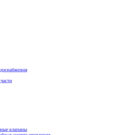
одоснабжения
 части
рные клапаны
убных систем отопления