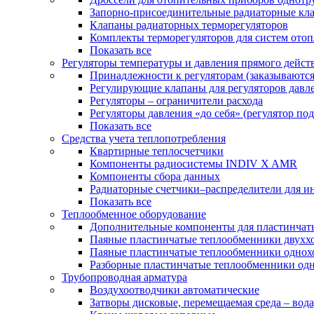
Запорно-присоединительные радиаторные кл
Клапаны радиаторных терморегуляторов
Комплекты терморегуляторов для систем ото
Показать все
Регуляторы температуры и давления прямого дейст
Принадлежности к регуляторам (заказываютс
Регулирующие клапаны для регуляторов давле
Регуляторы – ограничители расхода
Регуляторы давления «до себя» (регулятор по
Показать все
Средства учета теплопотребления
Квартирные теплосчетчики
Компоненты радиосистемы INDIV X AMR
Компоненты сбора данных
Радиаторные счетчики–распределители для и
Показать все
Теплообменное оборудование
Дополнительные компоненты для пластинчат
Паяные пластинчатые теплообменники двухх
Паяные пластинчатые теплообменники одно
Разборные пластинчатые теплообменники од
Трубопроводная арматура
Воздухоотводчики автоматические
Затворы дисковые, перемещаемая среда – вода