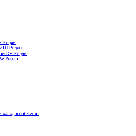
V Ридан
MHI Ридан
айн RV Ридан
RW Ридан
 и холодоснабжения