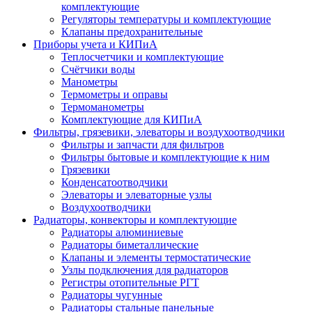
комплектующие
Регуляторы температуры и комплектующие
Клапаны предохранительные
Приборы учета и КИПиА
Теплосчетчики и комплектующие
Счётчики воды
Манометры
Термометры и оправы
Термоманометры
Комплектующие для КИПиА
Фильтры, грязевики, элеваторы и воздухоотводчики
Фильтры и запчасти для фильтров
Фильтры бытовые и комплектующие к ним
Грязевики
Конденсатоотводчики
Элеваторы и элеваторные узлы
Воздухоотводчики
Радиаторы, конвекторы и комплектующие
Радиаторы алюминиевые
Радиаторы биметаллические
Клапаны и элементы термостатические
Узлы подключения для радиаторов
Регистры отопительные РГТ
Радиаторы чугунные
Радиаторы стальные панельные