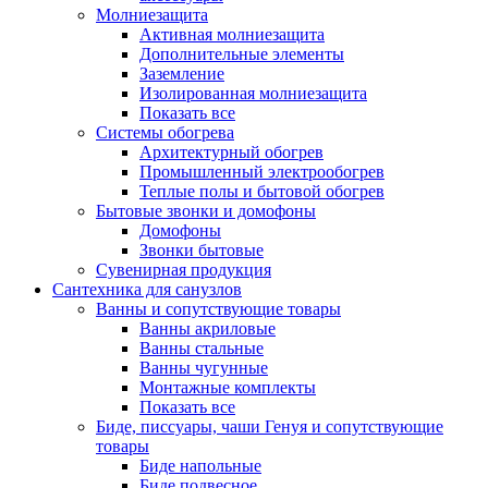
Молниезащита
Активная молниезащита
Дополнительные элементы
Заземление
Изолированная молниезащита
Показать все
Системы обогрева
Архитектурный обогрев
Промышленный электрообогрев
Теплые полы и бытовой обогрев
Бытовые звонки и домофоны
Домофоны
Звонки бытовые
Сувенирная продукция
Сантехника для санузлов
Ванны и сопутствующие товары
Ванны акриловые
Ванны стальные
Ванны чугунные
Монтажные комплекты
Показать все
Биде, писсуары, чаши Генуя и сопутствующие
товары
Биде напольные
Биде подвесное