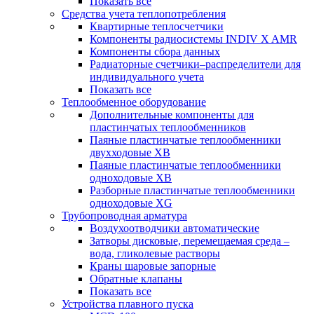
Показать все
Средства учета теплопотребления
Квартирные теплосчетчики
Компоненты радиосистемы INDIV X AMR
Компоненты сбора данных
Радиаторные счетчики–распределители для
индивидуального учета
Показать все
Теплообменное оборудование
Дополнительные компоненты для
пластинчатых теплообменников
Паяные пластинчатые теплообменники
двухходовые XB
Паяные пластинчатые теплообменники
одноходовые ХВ
Разборные пластинчатые теплообменники
одноходовые ХG
Трубопроводная арматура
Воздухоотводчики автоматические
Затворы дисковые, перемещаемая среда –
вода, гликолевые растворы
Краны шаровые запорные
Обратные клапаны
Показать все
Устройства плавного пуска