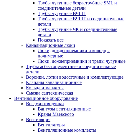
Трубы чугунные безраструбные SML и
соединительные детали
Трубы чугунные ВЧШГ
Трубы чугунные ВЧШГ и соединительные
детали
Трубы чугунные ЧК и соединительные
детали
Показать все
Канализационные люки
Люки, дождеприемники и колодцы
полимерные
Люки, дождеприемники и трапы чугунные
Трубы асбестоцементные и соединительные
детали
Воронки, лотки водосточные и комплектующие
Клапаны канализационные
Кольца и манжеты
Смазка сантехническая
Вентиляционное оборудование
Воздухоотводчики
Вантузы вентиляционные
Краны Маевского
Вентиляция
Вентиляторы
Вентиляционные комплекты