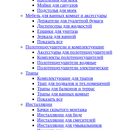
Мойки для санузлов
Подстолья для моек
Мебель для ванных комнат и аксессуары
Держатели для туалетной бумаги
Диспенсеры для жидкостей
Ершики для унитаза
Зеркала для ванной
Показать все
Полотенцесушители и комплектующие
Аксессуары для полотенцесушителей
Комплекты полотенцесушителей
Полотенцесушители водяные
Полотенцесушители электрические
Трапы
Комплектующие для трапов
Трап для подвалов и тех.помещений
Трапы для балконов и террас
Трапы для ванных комнат
Показать все
Инсталляции
Бачки скрытого монтажа
Инсталляции для биде
Инсталляции для смесителей
Инсталляции для умывальников