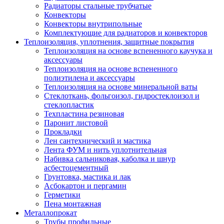
Радиаторы стальные трубчатые
Конвекторы
Конвекторы внутрипольные
Комплектующие для радиаторов и конвекторов
Теплоизоляция, уплотнения, защитные покрытия
Теплоизоляция на основе вспененного каучука и
аксессуары
Теплоизоляция на основе вспененного
полиэтилена и аксессуары
Теплоизоляция на основе минеральной ваты
Стеклоткань, фольгоизол, гидростеклоизол и
стеклопластик
Техпластина резиновая
Паронит листовой
Прокладки
Лен сантехнический и мастика
Лента ФУМ и нить уплотнительная
Набивка сальниковая, каболка и шнур
асбестоцементный
Грунтовка, мастика и лак
Асбокартон и пергамин
Герметики
Пена монтажная
Металлопрокат
Трубы профильные