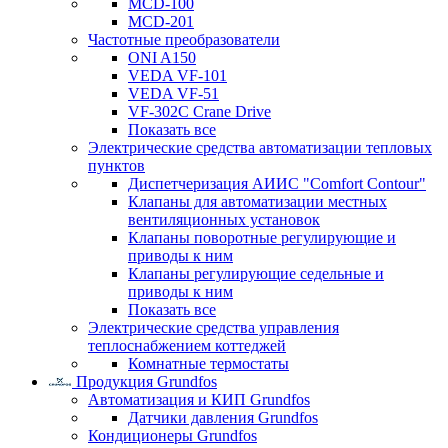
MCD-100
MCD-201
Частотные преобразователи
ONI A150
VEDA VF-101
VEDA VF-51
VF-302C Crane Drive
Показать все
Электрические средства автоматизации тепловых
пунктов
Диспетчеризация АИИС "Comfort Contour"
Клапаны для автоматизации местных
вентиляционных установок
Клапаны поворотные регулирующие и
приводы к ним
Клапаны регулирующие седельные и
приводы к ним
Показать все
Электрические средства управления
теплоснабжением коттеджей
Комнатные термостаты
Продукция Grundfos
Автоматизация и КИП Grundfos
Датчики давления Grundfos
Кондиционеры Grundfos