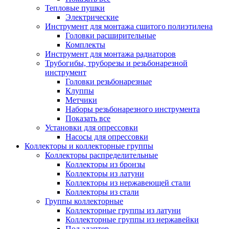
Тепловые пушки
Электрические
Инструмент для монтажа сшитого полиэтилена
Головки расширительные
Комплекты
Инструмент для монтажа радиаторов
Трубогибы, труборезы и резьбонарезной
инструмент
Головки резьбонарезные
Клуппы
Метчики
Наборы резьбонарезного инструмента
Показать все
Установки для опрессовки
Насосы для опрессовки
Коллекторы и коллекторные группы
Коллекторы распределительные
Коллекторы из бронзы
Коллекторы из латуни
Коллекторы из нержавеющей стали
Коллекторы из стали
Группы коллекторные
Коллекторные группы из латуни
Коллекторные группы из нержавейки
Под адаптер