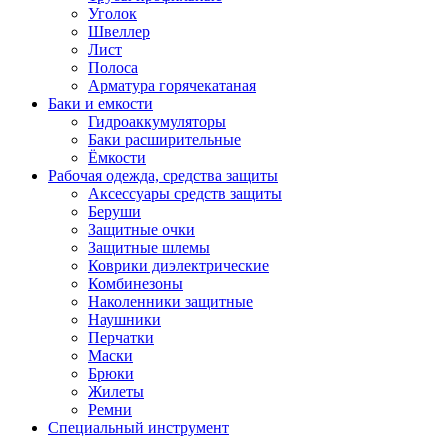
Уголок
Швеллер
Лист
Полоса
Арматура горячекатаная
Баки и емкости
Гидроаккумуляторы
Баки расширительные
Ёмкости
Рабочая одежда, средства защиты
Аксессуары средств защиты
Беруши
Защитные очки
Защитные шлемы
Коврики диэлектрические
Комбинезоны
Наколенники защитные
Наушники
Перчатки
Маски
Брюки
Жилеты
Ремни
Специальный инструмент