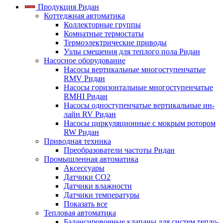
Продукция Ридан
Коттеджная автоматика
Коллекторные группы
Комнатные термостаты
Термоэлектрические приводы
Узлы смешения для теплого пола Ридан
Насосное оборудование
Насосы вертикальные многоступенчатые
RMV Ридан
Насосы горизонтальные многоступенчатые
RMHI Ридан
Насосы одноступенчатые вертикальные ин-
лайн RV Ридан
Насосы циркуляционные с мокрым ротором
RW Ридан
Приводная техника
Преобразователи частоты Ридан
Промышленная автоматика
Аксессуары
Датчики CO2
Датчики влажности
Датчики температуры
Показать все
Тепловая автоматика
Балансировочные клапаны для систем тепло-