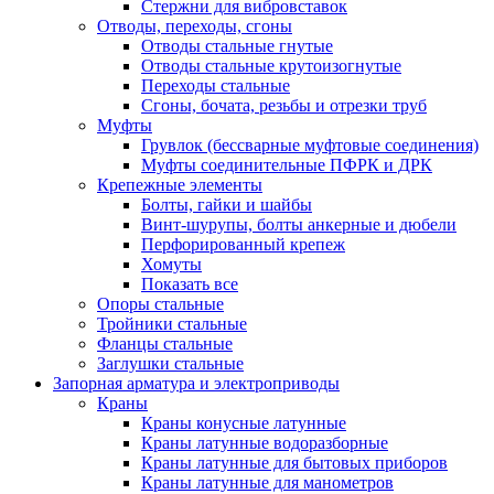
Стержни для вибровставок
Отводы, переходы, сгоны
Отводы стальные гнутые
Отводы стальные крутоизогнутые
Переходы стальные
Сгоны, бочата, резьбы и отрезки труб
Муфты
Грувлок (бессварные муфтовые соединения)
Муфты соединительные ПФРК и ДРК
Крепежные элементы
Болты, гайки и шайбы
Винт-шурупы, болты анкерные и дюбели
Перфорированный крепеж
Хомуты
Показать все
Опоры стальные
Тройники стальные
Фланцы стальные
Заглушки стальные
Запорная арматура и электроприводы
Краны
Краны конусные латунные
Краны латунные водоразборные
Краны латунные для бытовых приборов
Краны латунные для манометров