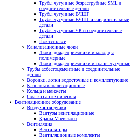
Трубы чугунные безраструбные SML и
соединительные детали
Трубы чугунные ВЧШГ
Трубы чугунные ВЧШГ и соединительные
детали
Трубы чугунные ЧК и соединительные
детали
Показать все
Канализационные люки
Люки, дождеприемники и колодцы
полимерные
Люки, дождеприемники и трапы чугунные
Трубы асбестоцементные и соединительные
детали
Воронки, лотки водосточные и комплектующие
Клапаны канализационные
Кольца и манжеты
Смазка сантехническая
Вентиляционное оборудование
Воздухоотводчики
Вантузы вентиляционные
Краны Маевского
Вентиляция
Вентиляторы
Вентиляционные комплекты