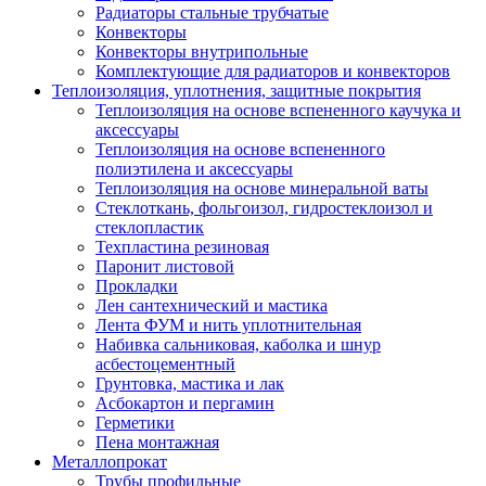
Радиаторы стальные трубчатые
Конвекторы
Конвекторы внутрипольные
Комплектующие для радиаторов и конвекторов
Теплоизоляция, уплотнения, защитные покрытия
Теплоизоляция на основе вспененного каучука и
аксессуары
Теплоизоляция на основе вспененного
полиэтилена и аксессуары
Теплоизоляция на основе минеральной ваты
Стеклоткань, фольгоизол, гидростеклоизол и
стеклопластик
Техпластина резиновая
Паронит листовой
Прокладки
Лен сантехнический и мастика
Лента ФУМ и нить уплотнительная
Набивка сальниковая, каболка и шнур
асбестоцементный
Грунтовка, мастика и лак
Асбокартон и пергамин
Герметики
Пена монтажная
Металлопрокат
Трубы профильные