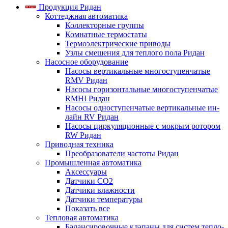
Продукция Ридан
Коттеджная автоматика
Коллекторные группы
Комнатные термостаты
Термоэлектрические приводы
Узлы смешения для теплого пола Ридан
Насосное оборудование
Насосы вертикальные многоступенчатые
RMV Ридан
Насосы горизонтальные многоступенчатые
RMHI Ридан
Насосы одноступенчатые вертикальные ин-
лайн RV Ридан
Насосы циркуляционные с мокрым ротором
RW Ридан
Приводная техника
Преобразователи частоты Ридан
Промышленная автоматика
Аксессуары
Датчики CO2
Датчики влажности
Датчики температуры
Показать все
Тепловая автоматика
Балансировочные клапаны для систем тепло-