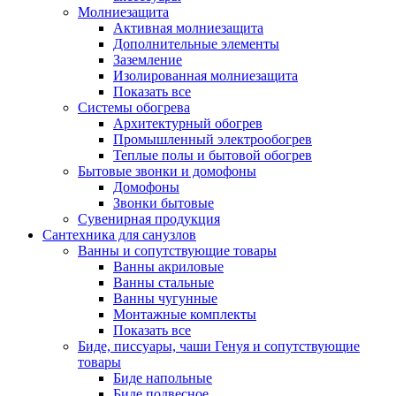
Молниезащита
Активная молниезащита
Дополнительные элементы
Заземление
Изолированная молниезащита
Показать все
Системы обогрева
Архитектурный обогрев
Промышленный электрообогрев
Теплые полы и бытовой обогрев
Бытовые звонки и домофоны
Домофоны
Звонки бытовые
Сувенирная продукция
Сантехника для санузлов
Ванны и сопутствующие товары
Ванны акриловые
Ванны стальные
Ванны чугунные
Монтажные комплекты
Показать все
Биде, писсуары, чаши Генуя и сопутствующие
товары
Биде напольные
Биде подвесное