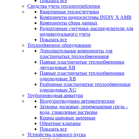
Показать все
Средства учета теплопотребления
Квартирные теплосчетчики
Компоненты радиосистемы INDIV X AMR
Компоненты сбора данных
Радиаторные счетчики–распределители для
индивидуального учета
Показать все
Теплообменное оборудование
Дополнительные компоненты для
пластинчатых теплообменников
Паяные пластинчатые теплообменники
двухходовые XB
Паяные пластинчатые теплообменники
одноходовые ХВ
Разборные пластинчатые теплообменники
одноходовые ХG
Трубопроводная арматура
Воздухоотводчики автоматические
Затворы дисковые, перемещаемая среда –
вода, гликолевые растворы
Краны шаровые запорные
Обратные клапаны
Показать все
Устройства плавного пуска