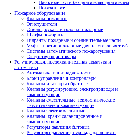
Насосные части без двигателя/с двигателем
Показать все
Пожарное оборудование
Клапаны пожарные
Огнетушители
Стволы, рукава и головки пожарные
Шкафы пожарные
Гидранты пожарные и соединительные части
Муфты противопожарные для пластиковых труб
Системы автоматического пожаротушения
Сопутствующие товары
Регулирующая, предохранительная арматура и
автоматика
Автоматика и принадлежности
Блоки управления и контроллеры
Клапаны и затворы обратные
Клапаны регулирующие, электроприводы и
комплектующие
Клапаны смесительные, термостатические
смесительные и комплектующие
Клапаны электромагнитные
Клапаны, краны балансировочные и
комплектующие
Регуляторы давления бытовые
Регуляторы давления, перепада давления и