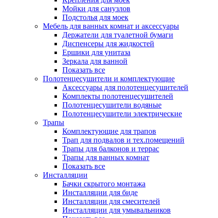
Мойки для санузлов
Подстолья для моек
Мебель для ванных комнат и аксессуары
Держатели для туалетной бумаги
Диспенсеры для жидкостей
Ершики для унитаза
Зеркала для ванной
Показать все
Полотенцесушители и комплектующие
Аксессуары для полотенцесушителей
Комплекты полотенцесушителей
Полотенцесушители водяные
Полотенцесушители электрические
Трапы
Комплектующие для трапов
Трап для подвалов и тех.помещений
Трапы для балконов и террас
Трапы для ванных комнат
Показать все
Инсталляции
Бачки скрытого монтажа
Инсталляции для биде
Инсталляции для смесителей
Инсталляции для умывальников