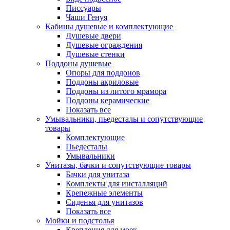
Писсуары
Чаши Генуя
Кабины душевые и комплектующие
Душевые двери
Душевые ограждения
Душевые стенки
Поддоны душевые
Опоры для поддонов
Поддоны акриловые
Поддоны из литого мрамора
Поддоны керамические
Показать все
Умывальники, пьедесталы и сопутствующие
товары
Комплектующие
Пьедесталы
Умывальники
Унитазы, бачки и сопутствующие товары
Бачки для унитаза
Комплекты для инсталляций
Крепежные элементы
Сиденья для унитазов
Показать все
Мойки и подстолья
Крепления для моек