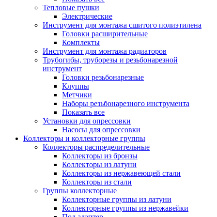
Тепловые пушки
Электрические
Инструмент для монтажа сшитого полиэтилена
Головки расширительные
Комплекты
Инструмент для монтажа радиаторов
Трубогибы, труборезы и резьбонарезной
инструмент
Головки резьбонарезные
Клуппы
Метчики
Наборы резьбонарезного инструмента
Показать все
Установки для опрессовки
Насосы для опрессовки
Коллекторы и коллекторные группы
Коллекторы распределительные
Коллекторы из бронзы
Коллекторы из латуни
Коллекторы из нержавеющей стали
Коллекторы из стали
Группы коллекторные
Коллекторные группы из латуни
Коллекторные группы из нержавейки
Под адаптер