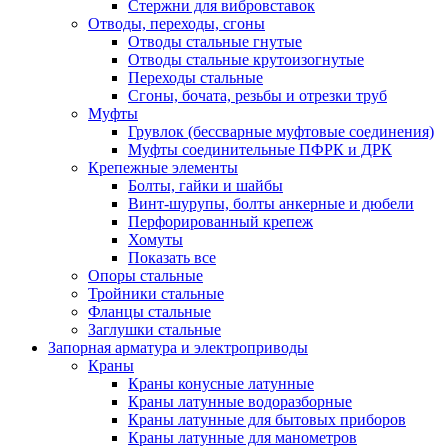
Стержни для вибровставок
Отводы, переходы, сгоны
Отводы стальные гнутые
Отводы стальные крутоизогнутые
Переходы стальные
Сгоны, бочата, резьбы и отрезки труб
Муфты
Грувлок (бессварные муфтовые соединения)
Муфты соединительные ПФРК и ДРК
Крепежные элементы
Болты, гайки и шайбы
Винт-шурупы, болты анкерные и дюбели
Перфорированный крепеж
Хомуты
Показать все
Опоры стальные
Тройники стальные
Фланцы стальные
Заглушки стальные
Запорная арматура и электроприводы
Краны
Краны конусные латунные
Краны латунные водоразборные
Краны латунные для бытовых приборов
Краны латунные для манометров