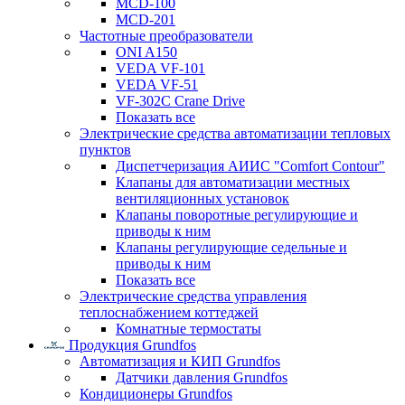
MCD-100
MCD-201
Частотные преобразователи
ONI A150
VEDA VF-101
VEDA VF-51
VF-302C Crane Drive
Показать все
Электрические средства автоматизации тепловых
пунктов
Диспетчеризация АИИС "Comfort Contour"
Клапаны для автоматизации местных
вентиляционных установок
Клапаны поворотные регулирующие и
приводы к ним
Клапаны регулирующие седельные и
приводы к ним
Показать все
Электрические средства управления
теплоснабжением коттеджей
Комнатные термостаты
Продукция Grundfos
Автоматизация и КИП Grundfos
Датчики давления Grundfos
Кондиционеры Grundfos