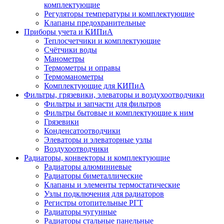
комплектующие
Регуляторы температуры и комплектующие
Клапаны предохранительные
Приборы учета и КИПиА
Теплосчетчики и комплектующие
Счётчики воды
Манометры
Термометры и оправы
Термоманометры
Комплектующие для КИПиА
Фильтры, грязевики, элеваторы и воздухоотводчики
Фильтры и запчасти для фильтров
Фильтры бытовые и комплектующие к ним
Грязевики
Конденсатоотводчики
Элеваторы и элеваторные узлы
Воздухоотводчики
Радиаторы, конвекторы и комплектующие
Радиаторы алюминиевые
Радиаторы биметаллические
Клапаны и элементы термостатические
Узлы подключения для радиаторов
Регистры отопительные РГТ
Радиаторы чугунные
Радиаторы стальные панельные