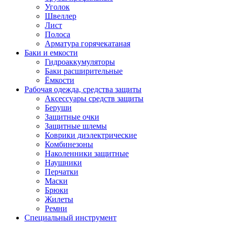
Уголок
Швеллер
Лист
Полоса
Арматура горячекатаная
Баки и емкости
Гидроаккумуляторы
Баки расширительные
Ёмкости
Рабочая одежда, средства защиты
Аксессуары средств защиты
Беруши
Защитные очки
Защитные шлемы
Коврики диэлектрические
Комбинезоны
Наколенники защитные
Наушники
Перчатки
Маски
Брюки
Жилеты
Ремни
Специальный инструмент