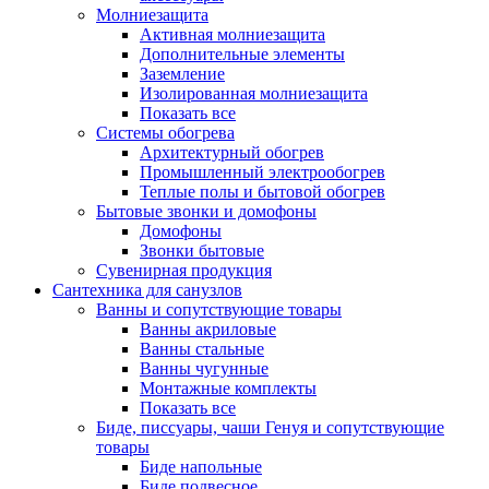
Молниезащита
Активная молниезащита
Дополнительные элементы
Заземление
Изолированная молниезащита
Показать все
Системы обогрева
Архитектурный обогрев
Промышленный электрообогрев
Теплые полы и бытовой обогрев
Бытовые звонки и домофоны
Домофоны
Звонки бытовые
Сувенирная продукция
Сантехника для санузлов
Ванны и сопутствующие товары
Ванны акриловые
Ванны стальные
Ванны чугунные
Монтажные комплекты
Показать все
Биде, писсуары, чаши Генуя и сопутствующие
товары
Биде напольные
Биде подвесное