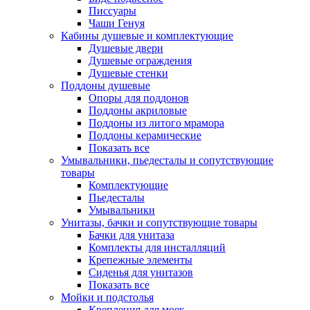
Писсуары
Чаши Генуя
Кабины душевые и комплектующие
Душевые двери
Душевые ограждения
Душевые стенки
Поддоны душевые
Опоры для поддонов
Поддоны акриловые
Поддоны из литого мрамора
Поддоны керамические
Показать все
Умывальники, пьедесталы и сопутствующие
товары
Комплектующие
Пьедесталы
Умывальники
Унитазы, бачки и сопутствующие товары
Бачки для унитаза
Комплекты для инсталляций
Крепежные элементы
Сиденья для унитазов
Показать все
Мойки и подстолья
Крепления для моек