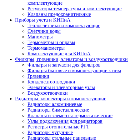
комплектующие
Регуляторы температуры и комплектующие
Клапаны предохранительные
Приборы учета и КИПиА
Теплосчетчики и комплектующие
Счётчики воды
Манометры
Термометры и оправы
Термоманометры
Комплектующие для КИПиА
Фильтры, грязевики, элеваторы и воздухоотводчики
Фильтры и запчасти для фильтров
Фильтры бытовые и комплектующие к ним
Грязевики
Конденсатоотводчики
Элеваторы и элеваторные узлы
Воздухоотводчики
Радиаторы, конвекторы и комплектующие
Радиаторы алюминиевые
Радиаторы биметаллические
Клапаны и элементы термостатические
Узлы подключения для радиаторов
Регистры отопительные РГТ
Радиаторы чугунные
Радиаторы стальные панельные