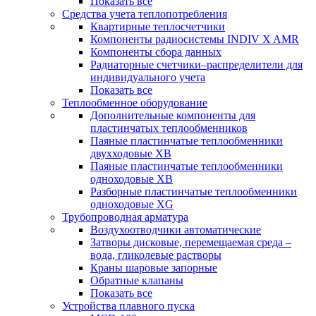
Показать все
Средства учета теплопотребления
Квартирные теплосчетчики
Компоненты радиосистемы INDIV X AMR
Компоненты сбора данных
Радиаторные счетчики–распределители для
индивидуального учета
Показать все
Теплообменное оборудование
Дополнительные компоненты для
пластинчатых теплообменников
Паяные пластинчатые теплообменники
двухходовые XB
Паяные пластинчатые теплообменники
одноходовые ХВ
Разборные пластинчатые теплообменники
одноходовые ХG
Трубопроводная арматура
Воздухоотводчики автоматические
Затворы дисковые, перемещаемая среда –
вода, гликолевые растворы
Краны шаровые запорные
Обратные клапаны
Показать все
Устройства плавного пуска