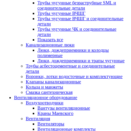
Трубы чугунные безраструбные SML и
соединительные детали
Трубы чугунные ВЧШГ
Трубы чугунные ВЧШГ и соединительные
детали
Трубы чугунные ЧК и соединительные
детали
Показать все
Канализационные люки
Люки, дождеприемники и колодцы
полимерные
Люки, дождеприемники и трапы чугунные
Трубы асбестоцементные и соединительные
детали
Воронки, лотки водосточные и комплектующие
Клапаны канализационные
Кольца и манжеты
Смазка сантехническая
Вентиляционное оборудование
Воздухоотводчики
Вантузы вентиляционные
Краны Маевского
Вентиляция
Вентиляторы
Вентиляционные комплекты