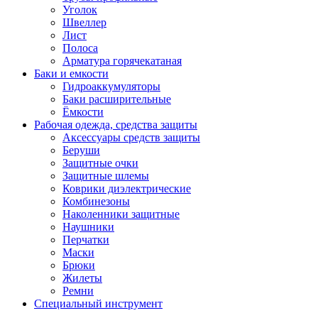
Уголок
Швеллер
Лист
Полоса
Арматура горячекатаная
Баки и емкости
Гидроаккумуляторы
Баки расширительные
Ёмкости
Рабочая одежда, средства защиты
Аксессуары средств защиты
Беруши
Защитные очки
Защитные шлемы
Коврики диэлектрические
Комбинезоны
Наколенники защитные
Наушники
Перчатки
Маски
Брюки
Жилеты
Ремни
Специальный инструмент