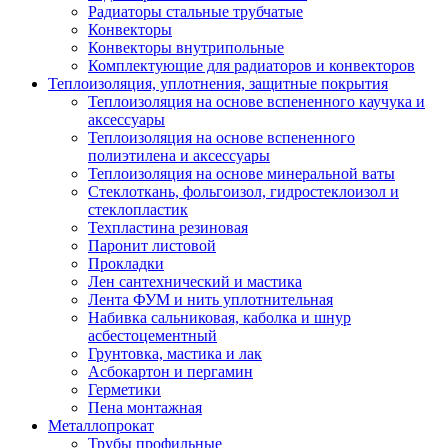
Радиаторы стальные трубчатые
Конвекторы
Конвекторы внутрипольные
Комплектующие для радиаторов и конвекторов
Теплоизоляция, уплотнения, защитные покрытия
Теплоизоляция на основе вспененного каучука и
аксессуары
Теплоизоляция на основе вспененного
полиэтилена и аксессуары
Теплоизоляция на основе минеральной ваты
Стеклоткань, фольгоизол, гидростеклоизол и
стеклопластик
Техпластина резиновая
Паронит листовой
Прокладки
Лен сантехнический и мастика
Лента ФУМ и нить уплотнительная
Набивка сальниковая, каболка и шнур
асбестоцементный
Грунтовка, мастика и лак
Асбокартон и пергамин
Герметики
Пена монтажная
Металлопрокат
Трубы профильные