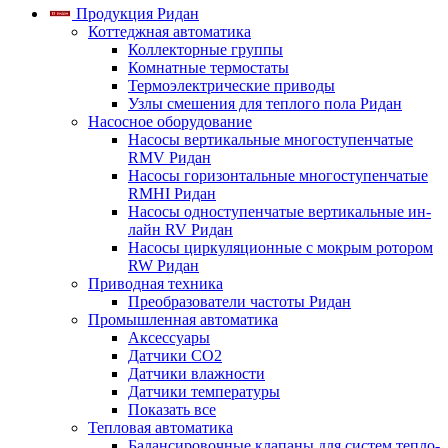
Продукция Ридан
Коттеджная автоматика
Коллекторные группы
Комнатные термостаты
Термоэлектрические приводы
Узлы смешения для теплого пола Ридан
Насосное оборудование
Насосы вертикальные многоступенчатые
RMV Ридан
Насосы горизонтальные многоступенчатые
RMHI Ридан
Насосы одноступенчатые вертикальные ин-
лайн RV Ридан
Насосы циркуляционные с мокрым ротором
RW Ридан
Приводная техника
Преобразователи частоты Ридан
Промышленная автоматика
Аксессуары
Датчики CO2
Датчики влажности
Датчики температуры
Показать все
Тепловая автоматика
Балансировочные клапаны для систем тепло-