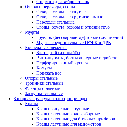
Стержни для вибровставок
Отводы, переходы, сгоны
Отводы стальные гнутые
Отводы стальные крутоизогнутые
Переходы стальные
Сгоны, бочата, резьбы и отрезки труб
Муфты
Грувлок (бессварные муфтовые соединения)
Муфты соединительные ПФРК и ДРК
Крепежные элементы
Болты, гайки и шайбы
Винт-шурупы, болты анкерные и дюбели
Перфорированный крепеж
Хомуты
Показать все
Опоры стальные
Тройники стальные
Фланцы стальные
Заглушки стальные
Запорная арматура и электроприводы
Краны
Краны конусные латунные
Краны латунные водоразборные
Краны латунные для бытовых приборов
Краны латунные для манометров