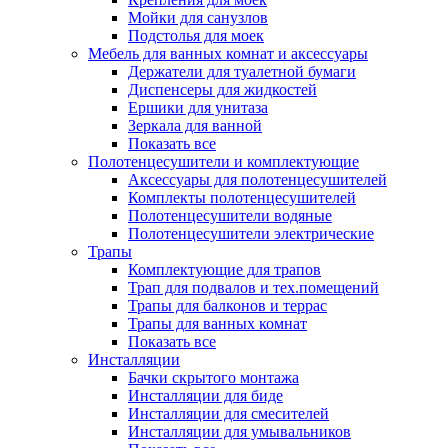
Мойки для санузлов
Подстолья для моек
Мебель для ванных комнат и аксессуары
Держатели для туалетной бумаги
Диспенсеры для жидкостей
Ершики для унитаза
Зеркала для ванной
Показать все
Полотенцесушители и комплектующие
Аксессуары для полотенцесушителей
Комплекты полотенцесушителей
Полотенцесушители водяные
Полотенцесушители электрические
Трапы
Комплектующие для трапов
Трап для подвалов и тех.помещений
Трапы для балконов и террас
Трапы для ванных комнат
Показать все
Инсталляции
Бачки скрытого монтажа
Инсталляции для биде
Инсталляции для смесителей
Инсталляции для умывальников