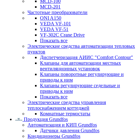
MCD-100
MCD-201
Частотные преобразователи
ONI A150
VEDA VF-101
VEDA VF-51
VF-302C Crane Drive
Показать все
Электрические средства автоматизации тепловых
пунктов
Диспетчеризация АИИС "Comfort Contour"
Клапаны для автоматизации местных
вентиляционных установок
Клапаны поворотные регулирующие и
приводы к ним
Клапаны регулирующие седельные и
приводы к ним
Показать все
Электрические средства управления
теплоснабжением коттеджей
Комнатные термостаты
Продукция Grundfos
Автоматизация и КИП Grundfos
Датчики давления Grundfos
Кондиционеры Grundfos