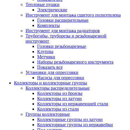
Тепловые пушки
Электрические
Инструмент для монтажа сшитого полиэтилена
Головки расширительные
Комплекты
Инструмент для монтажа радиаторов
Трубогибы, труборезы и резьбонарезной
инструмент
Головки резьбонарезные
Клуппы
Метчики
Наборы резьбонарезного инструмента
Показать все
Установки для опрессовки
Насосы для опрессовки
Коллекторы и коллекторные группы
Коллекторы распределительные
Коллекторы из бронзы
Коллекторы из латуни
Коллекторы из нержавеющей стали
Коллекторы из стали
Группы коллекторные
Коллекторные группы из латуни
Коллекторные группы из нержавейки
Под адаптер