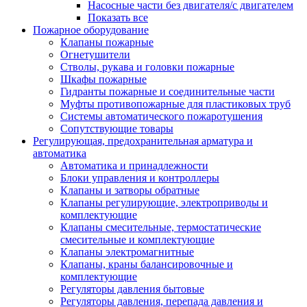
Насосные части без двигателя/с двигателем
Показать все
Пожарное оборудование
Клапаны пожарные
Огнетушители
Стволы, рукава и головки пожарные
Шкафы пожарные
Гидранты пожарные и соединительные части
Муфты противопожарные для пластиковых труб
Системы автоматического пожаротушения
Сопутствующие товары
Регулирующая, предохранительная арматура и
автоматика
Автоматика и принадлежности
Блоки управления и контроллеры
Клапаны и затворы обратные
Клапаны регулирующие, электроприводы и
комплектующие
Клапаны смесительные, термостатические
смесительные и комплектующие
Клапаны электромагнитные
Клапаны, краны балансировочные и
комплектующие
Регуляторы давления бытовые
Регуляторы давления, перепада давления и