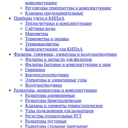
комплектующие
Регуляторы температуры и комплектующие
Клапаны предохранительные
Приборы учета и КИПиА
Теплосчетчики и комплектующие
Счётчики воды
Манометры
Термометры и оправы
Термоманометры
Комплектующие для КИПиА
Фильтры, грязевики, элеваторы и воздухоотводчики
Фильтры и запчасти для фильтров
Фильтры бытовые и комплектующие к ним
Грязевики
Конденсатоотводчики
Элеваторы и элеваторные узлы
Воздухоотводчики
Радиаторы, конвекторы и комплектующие
Радиаторы алюминиевые
Радиаторы биметаллические
Клапаны и элементы термостатические
Узлы подключения для радиаторов
Регистры отопительные РГТ
Радиаторы чугунные
Радиаторы стальные панельные