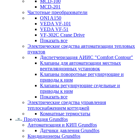
MCD-100
MCD-201
Частотные преобразователи
ONI A150
VEDA VF-101
VEDA VF-51
VF-302C Crane Drive
Показать все
Электрические средства автоматизации тепловых
пунктов
Диспетчеризация АИИС "Comfort Contour"
Клапаны для автоматизации местных
вентиляционных установок
Клапаны поворотные регулирующие и
приводы к ним
Клапаны регулирующие седельные и
приводы к ним
Показать все
Электрические средства управления
теплоснабжением коттеджей
Комнатные термостаты
Продукция Grundfos
Автоматизация и КИП Grundfos
Датчики давления Grundfos
Кондиционеры Grundfos