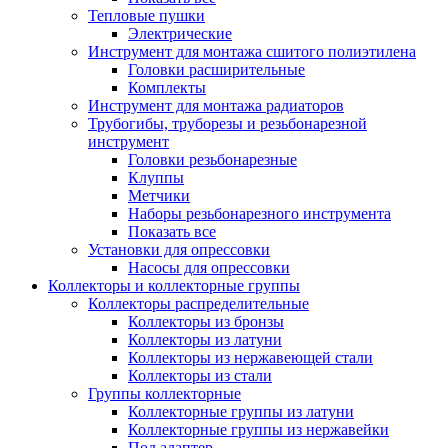
Тепловые пушки
Электрические
Инструмент для монтажа сшитого полиэтилена
Головки расширительные
Комплекты
Инструмент для монтажа радиаторов
Трубогибы, труборезы и резьбонарезной
инструмент
Головки резьбонарезные
Клуппы
Метчики
Наборы резьбонарезного инструмента
Показать все
Установки для опрессовки
Насосы для опрессовки
Коллекторы и коллекторные группы
Коллекторы распределительные
Коллекторы из бронзы
Коллекторы из латуни
Коллекторы из нержавеющей стали
Коллекторы из стали
Группы коллекторные
Коллекторные группы из латуни
Коллекторные группы из нержавейки
Под адаптер