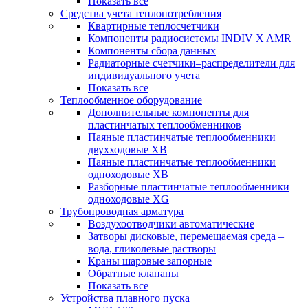
Показать все
Средства учета теплопотребления
Квартирные теплосчетчики
Компоненты радиосистемы INDIV X AMR
Компоненты сбора данных
Радиаторные счетчики–распределители для
индивидуального учета
Показать все
Теплообменное оборудование
Дополнительные компоненты для
пластинчатых теплообменников
Паяные пластинчатые теплообменники
двухходовые XB
Паяные пластинчатые теплообменники
одноходовые ХВ
Разборные пластинчатые теплообменники
одноходовые ХG
Трубопроводная арматура
Воздухоотводчики автоматические
Затворы дисковые, перемещаемая среда –
вода, гликолевые растворы
Краны шаровые запорные
Обратные клапаны
Показать все
Устройства плавного пуска