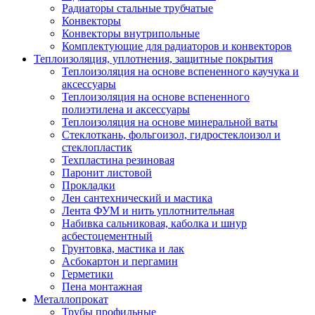
Радиаторы стальные трубчатые
Конвекторы
Конвекторы внутрипольные
Комплектующие для радиаторов и конвекторов
Теплоизоляция, уплотнения, защитные покрытия
Теплоизоляция на основе вспененного каучука и
аксессуары
Теплоизоляция на основе вспененного
полиэтилена и аксессуары
Теплоизоляция на основе минеральной ваты
Стеклоткань, фольгоизол, гидростеклоизол и
стеклопластик
Техпластина резиновая
Паронит листовой
Прокладки
Лен сантехнический и мастика
Лента ФУМ и нить уплотнительная
Набивка сальниковая, каболка и шнур
асбестоцементный
Грунтовка, мастика и лак
Асбокартон и пергамин
Герметики
Пена монтажная
Металлопрокат
Трубы профильные