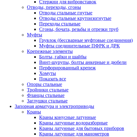
Стержни для вибровставок
Отводы, переходы, сгоны
Отводы стальные гнутые
Отводы стальные крутоизогнутые
Переходы стальные
Сгоны, бочата, резьбы и отрезки труб
Муфты
Грувлок (бессварные муфтовые соединения)
Муфты соединительные ПФРК и ДРК
Крепежные элементы
Болты, гайки и шайбы
Винт-шурупы, болты анкерные и дюбели
Перфорированный крепеж
Хомуты
Показать все
Опоры стальные
Тройники стальные
Фланцы стальные
Заглушки стальные
Запорная арматура и электроприводы
Краны
Краны конусные латунные
Краны латунные водоразборные
Краны латунные для бытовых приборов
Краны латунные для манометров