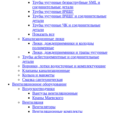
Трубы чугунные безраструбные SML и
соединительные детали
Трубы чугунные ВЧШГ
Трубы чугунные ВЧШГ и соединительные
детали
Трубы чугунные ЧК и соединительные
детали
Показать все
Канализационные люки
Люки, дождеприемники и колодцы
полимерные
Люки, дождеприемники и трапы чугунные
Трубы асбестоцементные и соединительные
детали
Воронки, лотки водосточные и комплектующие
Клапаны канализационные
Кольца и манжеты
Смазка сантехническая
Вентиляционное оборудование
Воздухоотводчики
Вантузы вентиляционные
Краны Маевского
Вентиляция
Вентиляторы
Вентиляционные комплекты