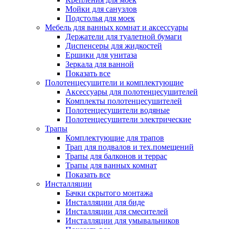
Мойки для санузлов
Подстолья для моек
Мебель для ванных комнат и аксессуары
Держатели для туалетной бумаги
Диспенсеры для жидкостей
Ершики для унитаза
Зеркала для ванной
Показать все
Полотенцесушители и комплектующие
Аксессуары для полотенцесушителей
Комплекты полотенцесушителей
Полотенцесушители водяные
Полотенцесушители электрические
Трапы
Комплектующие для трапов
Трап для подвалов и тех.помещений
Трапы для балконов и террас
Трапы для ванных комнат
Показать все
Инсталляции
Бачки скрытого монтажа
Инсталляции для биде
Инсталляции для смесителей
Инсталляции для умывальников