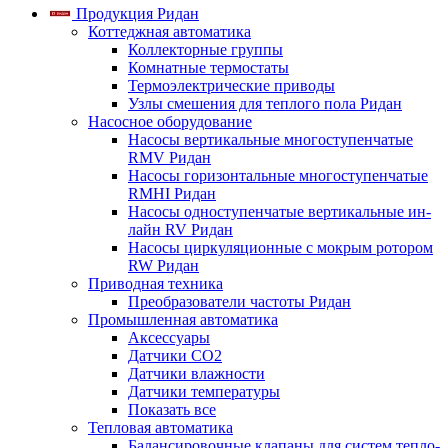
Продукция Ридан
Коттеджная автоматика
Коллекторные группы
Комнатные термостаты
Термоэлектрические приводы
Узлы смешения для теплого пола Ридан
Насосное оборудование
Насосы вертикальные многоступенчатые
RMV Ридан
Насосы горизонтальные многоступенчатые
RMHI Ридан
Насосы одноступенчатые вертикальные ин-
лайн RV Ридан
Насосы циркуляционные с мокрым ротором
RW Ридан
Приводная техника
Преобразователи частоты Ридан
Промышленная автоматика
Аксессуары
Датчики CO2
Датчики влажности
Датчики температуры
Показать все
Тепловая автоматика
Балансировочные клапаны для систем тепло-