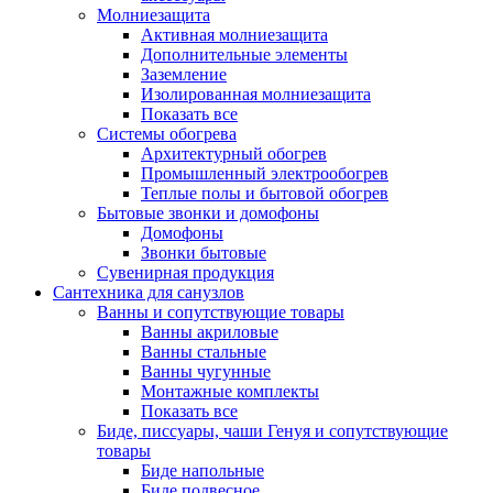
Молниезащита
Активная молниезащита
Дополнительные элементы
Заземление
Изолированная молниезащита
Показать все
Системы обогрева
Архитектурный обогрев
Промышленный электрообогрев
Теплые полы и бытовой обогрев
Бытовые звонки и домофоны
Домофоны
Звонки бытовые
Сувенирная продукция
Сантехника для санузлов
Ванны и сопутствующие товары
Ванны акриловые
Ванны стальные
Ванны чугунные
Монтажные комплекты
Показать все
Биде, писсуары, чаши Генуя и сопутствующие
товары
Биде напольные
Биде подвесное