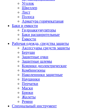
Уголок
Швеллер
Лист
Полоса
Арматура горячекатаная
Баки и емкости
Гидроаккумуляторы
Баки расширительные
Ёмкости
Рабочая одежда, средства защиты
Аксессуары средств защиты
Беруши
Защитные очки
Защитные шлемы
Коврики диэлектрические
Комбинезоны
Наколенники защитные
Наушники
Перчатки
Маски
Брюки
Жилеты
Ремни
Специальный инструмент