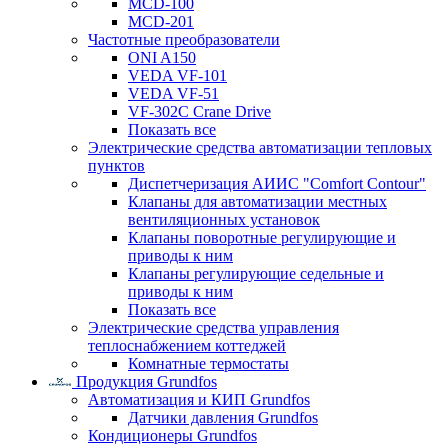
MCD-100
MCD-201
Частотные преобразователи
ONI A150
VEDA VF-101
VEDA VF-51
VF-302C Crane Drive
Показать все
Электрические средства автоматизации тепловых
пунктов
Диспетчеризация АИИС "Comfort Contour"
Клапаны для автоматизации местных
вентиляционных установок
Клапаны поворотные регулирующие и
приводы к ним
Клапаны регулирующие седельные и
приводы к ним
Показать все
Электрические средства управления
теплоснабжением коттеджей
Комнатные термостаты
Продукция Grundfos
Автоматизация и КИП Grundfos
Датчики давления Grundfos
Кондиционеры Grundfos