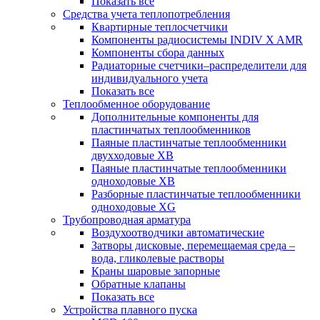
Показать все
Средства учета теплопотребления
Квартирные теплосчетчики
Компоненты радиосистемы INDIV X AMR
Компоненты сбора данных
Радиаторные счетчики–распределители для
индивидуального учета
Показать все
Теплообменное оборудование
Дополнительные компоненты для
пластинчатых теплообменников
Паяные пластинчатые теплообменники
двухходовые XB
Паяные пластинчатые теплообменники
одноходовые ХВ
Разборные пластинчатые теплообменники
одноходовые ХG
Трубопроводная арматура
Воздухоотводчики автоматические
Затворы дисковые, перемещаемая среда –
вода, гликолевые растворы
Краны шаровые запорные
Обратные клапаны
Показать все
Устройства плавного пуска