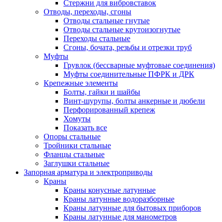
Стержни для вибровставок
Отводы, переходы, сгоны
Отводы стальные гнутые
Отводы стальные крутоизогнутые
Переходы стальные
Сгоны, бочата, резьбы и отрезки труб
Муфты
Грувлок (бессварные муфтовые соединения)
Муфты соединительные ПФРК и ДРК
Крепежные элементы
Болты, гайки и шайбы
Винт-шурупы, болты анкерные и дюбели
Перфорированный крепеж
Хомуты
Показать все
Опоры стальные
Тройники стальные
Фланцы стальные
Заглушки стальные
Запорная арматура и электроприводы
Краны
Краны конусные латунные
Краны латунные водоразборные
Краны латунные для бытовых приборов
Краны латунные для манометров