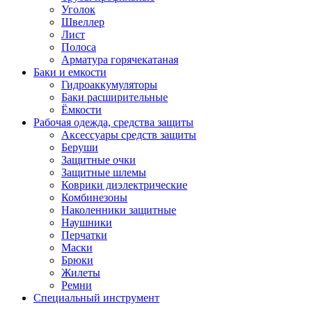
Уголок
Швеллер
Лист
Полоса
Арматура горячекатаная
Баки и емкости
Гидроаккумуляторы
Баки расширительные
Ёмкости
Рабочая одежда, средства защиты
Аксессуары средств защиты
Беруши
Защитные очки
Защитные шлемы
Коврики диэлектрические
Комбинезоны
Наколенники защитные
Наушники
Перчатки
Маски
Брюки
Жилеты
Ремни
Специальный инструмент