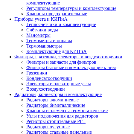
комплектующие
Регуляторы температуры и комплектующие
Клапаны предохранительные
Приборы учета и КИПиА
Теплосчетчики и комплектующие
Счётчики воды
Манометры
Термометры и оправы
Термоманометры
Комплектующие для КИПиА
Фильтры, грязевики, элеваторы и воздухоотводчики
Фильтры и запчасти для фильтров
Фильтры бытовые и комплектующие к ним
Грязевики
Конденсатоотводчики
Элеваторы и элеваторные узлы
Воздухоотводчики
Радиаторы, конвекторы и комплектующие
Радиаторы алюминиевые
Радиаторы биметаллические
Клапаны и элементы термостатические
Узлы подключения для радиаторов
Регистры отопительные РГТ
Радиаторы чугунные
Радиаторы стальные панельные