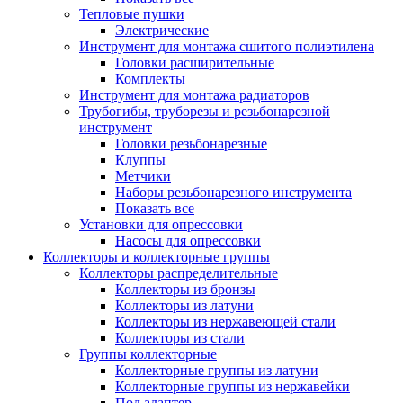
Тепловые пушки
Электрические
Инструмент для монтажа сшитого полиэтилена
Головки расширительные
Комплекты
Инструмент для монтажа радиаторов
Трубогибы, труборезы и резьбонарезной
инструмент
Головки резьбонарезные
Клуппы
Метчики
Наборы резьбонарезного инструмента
Показать все
Установки для опрессовки
Насосы для опрессовки
Коллекторы и коллекторные группы
Коллекторы распределительные
Коллекторы из бронзы
Коллекторы из латуни
Коллекторы из нержавеющей стали
Коллекторы из стали
Группы коллекторные
Коллекторные группы из латуни
Коллекторные группы из нержавейки
Под адаптер