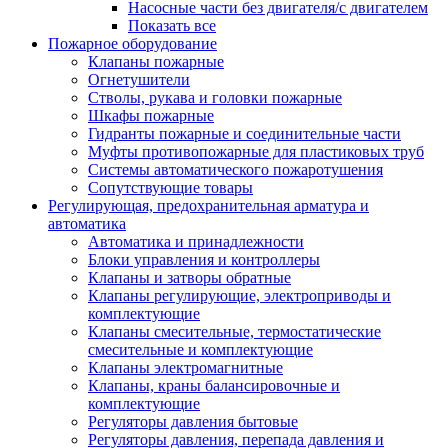
Насосные части без двигателя/с двигателем
Показать все
Пожарное оборудование
Клапаны пожарные
Огнетушители
Стволы, рукава и головки пожарные
Шкафы пожарные
Гидранты пожарные и соединительные части
Муфты противопожарные для пластиковых труб
Системы автоматического пожаротушения
Сопутствующие товары
Регулирующая, предохранительная арматура и
автоматика
Автоматика и принадлежности
Блоки управления и контроллеры
Клапаны и затворы обратные
Клапаны регулирующие, электроприводы и
комплектующие
Клапаны смесительные, термостатические
смесительные и комплектующие
Клапаны электромагнитные
Клапаны, краны балансировочные и
комплектующие
Регуляторы давления бытовые
Регуляторы давления, перепада давления и