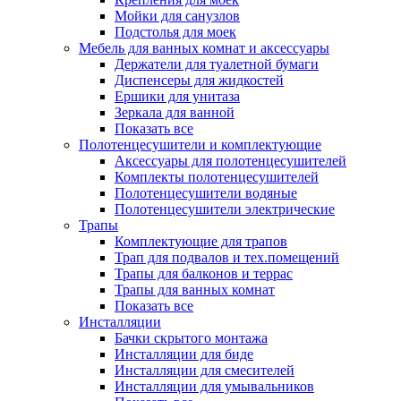
Мойки для санузлов
Подстолья для моек
Мебель для ванных комнат и аксессуары
Держатели для туалетной бумаги
Диспенсеры для жидкостей
Ершики для унитаза
Зеркала для ванной
Показать все
Полотенцесушители и комплектующие
Аксессуары для полотенцесушителей
Комплекты полотенцесушителей
Полотенцесушители водяные
Полотенцесушители электрические
Трапы
Комплектующие для трапов
Трап для подвалов и тех.помещений
Трапы для балконов и террас
Трапы для ванных комнат
Показать все
Инсталляции
Бачки скрытого монтажа
Инсталляции для биде
Инсталляции для смесителей
Инсталляции для умывальников