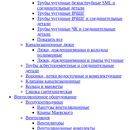
Трубы чугунные безраструбные SML и
соединительные детали
Трубы чугунные ВЧШГ
Трубы чугунные ВЧШГ и соединительные
детали
Трубы чугунные ЧК и соединительные
детали
Показать все
Канализационные люки
Люки, дождеприемники и колодцы
полимерные
Люки, дождеприемники и трапы чугунные
Трубы асбестоцементные и соединительные
детали
Воронки, лотки водосточные и комплектующие
Клапаны канализационные
Кольца и манжеты
Смазка сантехническая
Вентиляционное оборудование
Воздухоотводчики
Вантузы вентиляционные
Краны Маевского
Вентиляция
Вентиляторы
Вентиляционные комплекты