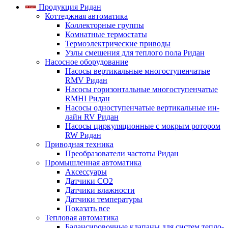
Продукция Ридан
Коттеджная автоматика
Коллекторные группы
Комнатные термостаты
Термоэлектрические приводы
Узлы смешения для теплого пола Ридан
Насосное оборудование
Насосы вертикальные многоступенчатые
RMV Ридан
Насосы горизонтальные многоступенчатые
RMHI Ридан
Насосы одноступенчатые вертикальные ин-
лайн RV Ридан
Насосы циркуляционные с мокрым ротором
RW Ридан
Приводная техника
Преобразователи частоты Ридан
Промышленная автоматика
Аксессуары
Датчики CO2
Датчики влажности
Датчики температуры
Показать все
Тепловая автоматика
Балансировочные клапаны для систем тепло-