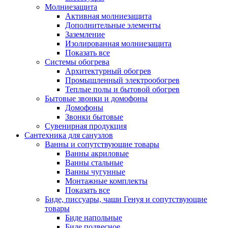
Молниезащита
Активная молниезащита
Дополнительные элементы
Заземление
Изолированная молниезащита
Показать все
Системы обогрева
Архитектурный обогрев
Промышленный электрообогрев
Теплые полы и бытовой обогрев
Бытовые звонки и домофоны
Домофоны
Звонки бытовые
Сувенирная продукция
Сантехника для санузлов
Ванны и сопутствующие товары
Ванны акриловые
Ванны стальные
Ванны чугунные
Монтажные комплекты
Показать все
Биде, писсуары, чаши Генуя и сопутствующие
товары
Биде напольные
Биде подвесное