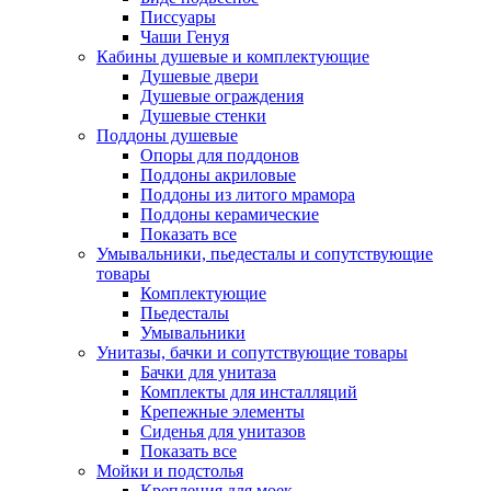
Писсуары
Чаши Генуя
Кабины душевые и комплектующие
Душевые двери
Душевые ограждения
Душевые стенки
Поддоны душевые
Опоры для поддонов
Поддоны акриловые
Поддоны из литого мрамора
Поддоны керамические
Показать все
Умывальники, пьедесталы и сопутствующие
товары
Комплектующие
Пьедесталы
Умывальники
Унитазы, бачки и сопутствующие товары
Бачки для унитаза
Комплекты для инсталляций
Крепежные элементы
Сиденья для унитазов
Показать все
Мойки и подстолья
Крепления для моек