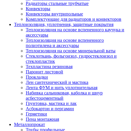
Радиаторы стальные трубчатые
Конвекторы
Конвекторы внутрипольные
Комплектующие для радиаторов и конвекторов
Теплоизоляция, уплотнения, защитные покрытия
Теплоизоляция на основе вспененного каучука и
аксессуары
Теплоизоляция на основе вспененного
полиэтилена и аксессуары
Теплоизоляция на основе минеральной ваты
Стеклоткань, фольгоизол, гидростеклоизол и
стеклопластик
Техпластина резиновая
Паронит листовой
Прокладки
Лен сантехнический и мастика
Лента ФУМ и нить уплотнительная
Набивка сальниковая, каболка и шнур
асбестоцементный
Грунтовка, мастика и лак
Асбокартон и пергамин
Герметики
Пена монтажная
Металлопрокат
Трубы профильные