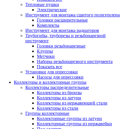
Тепловые пушки
Электрические
Инструмент для монтажа сшитого полиэтилена
Головки расширительные
Комплекты
Инструмент для монтажа радиаторов
Трубогибы, труборезы и резьбонарезной
инструмент
Головки резьбонарезные
Клуппы
Метчики
Наборы резьбонарезного инструмента
Показать все
Установки для опрессовки
Насосы для опрессовки
Коллекторы и коллекторные группы
Коллекторы распределительные
Коллекторы из бронзы
Коллекторы из латуни
Коллекторы из нержавеющей стали
Коллекторы из стали
Группы коллекторные
Коллекторные группы из латуни
Коллекторные группы из нержавейки
Под адаптер