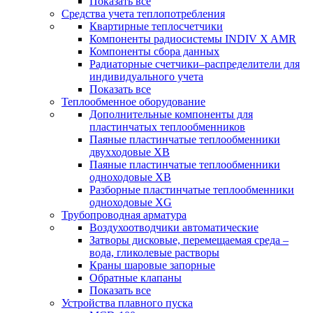
Показать все
Средства учета теплопотребления
Квартирные теплосчетчики
Компоненты радиосистемы INDIV X AMR
Компоненты сбора данных
Радиаторные счетчики–распределители для
индивидуального учета
Показать все
Теплообменное оборудование
Дополнительные компоненты для
пластинчатых теплообменников
Паяные пластинчатые теплообменники
двухходовые XB
Паяные пластинчатые теплообменники
одноходовые ХВ
Разборные пластинчатые теплообменники
одноходовые ХG
Трубопроводная арматура
Воздухоотводчики автоматические
Затворы дисковые, перемещаемая среда –
вода, гликолевые растворы
Краны шаровые запорные
Обратные клапаны
Показать все
Устройства плавного пуска