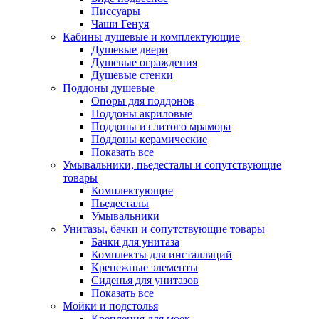
Писсуары
Чаши Генуя
Кабины душевые и комплектующие
Душевые двери
Душевые ограждения
Душевые стенки
Поддоны душевые
Опоры для поддонов
Поддоны акриловые
Поддоны из литого мрамора
Поддоны керамические
Показать все
Умывальники, пьедесталы и сопутствующие
товары
Комплектующие
Пьедесталы
Умывальники
Унитазы, бачки и сопутствующие товары
Бачки для унитаза
Комплекты для инсталляций
Крепежные элементы
Сиденья для унитазов
Показать все
Мойки и подстолья
Крепления для моек