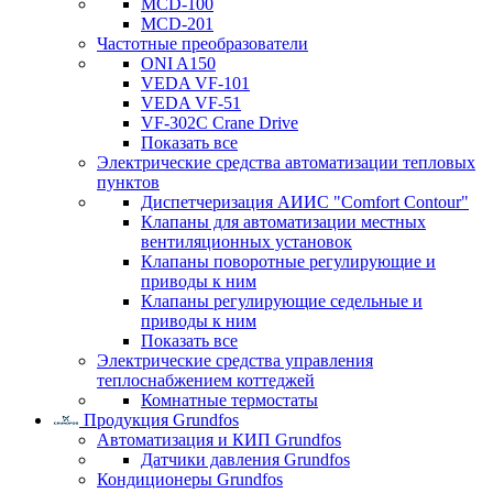
MCD-100
MCD-201
Частотные преобразователи
ONI A150
VEDA VF-101
VEDA VF-51
VF-302C Crane Drive
Показать все
Электрические средства автоматизации тепловых
пунктов
Диспетчеризация АИИС "Comfort Contour"
Клапаны для автоматизации местных
вентиляционных установок
Клапаны поворотные регулирующие и
приводы к ним
Клапаны регулирующие седельные и
приводы к ним
Показать все
Электрические средства управления
теплоснабжением коттеджей
Комнатные термостаты
Продукция Grundfos
Автоматизация и КИП Grundfos
Датчики давления Grundfos
Кондиционеры Grundfos