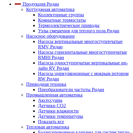
Продукция Ридан
Коттеджная автоматика
Коллекторные группы
Комнатные термостаты
Термоэлектрические приводы
Узлы смешения для теплого пола Ридан
Насосное оборудование
Насосы вертикальные многоступенчатые
RMV Ридан
Насосы горизонтальные многоступенчатые
RMHI Ридан
Насосы одноступенчатые вертикальные ин-
лайн RV Ридан
Насосы циркуляционные с мокрым ротором
RW Ридан
Приводная техника
Преобразователи частоты Ридан
Промышленная автоматика
Аксессуары
Датчики CO2
Датчики влажности
Датчики температуры
Показать все
Тепловая автоматика
Балансировочные клапаны для систем тепло-