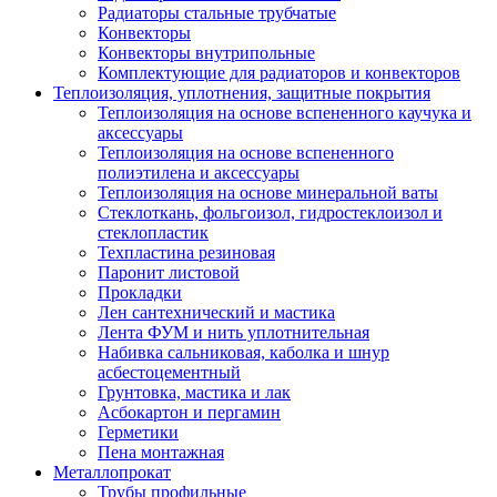
Радиаторы стальные трубчатые
Конвекторы
Конвекторы внутрипольные
Комплектующие для радиаторов и конвекторов
Теплоизоляция, уплотнения, защитные покрытия
Теплоизоляция на основе вспененного каучука и
аксессуары
Теплоизоляция на основе вспененного
полиэтилена и аксессуары
Теплоизоляция на основе минеральной ваты
Стеклоткань, фольгоизол, гидростеклоизол и
стеклопластик
Техпластина резиновая
Паронит листовой
Прокладки
Лен сантехнический и мастика
Лента ФУМ и нить уплотнительная
Набивка сальниковая, каболка и шнур
асбестоцементный
Грунтовка, мастика и лак
Асбокартон и пергамин
Герметики
Пена монтажная
Металлопрокат
Трубы профильные