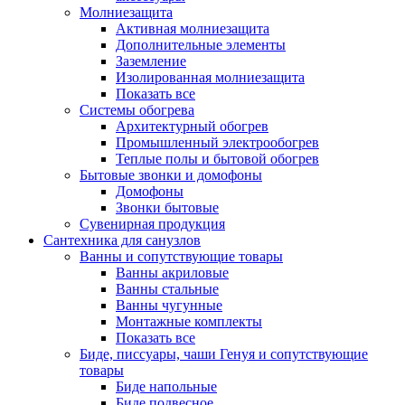
Молниезащита
Активная молниезащита
Дополнительные элементы
Заземление
Изолированная молниезащита
Показать все
Системы обогрева
Архитектурный обогрев
Промышленный электрообогрев
Теплые полы и бытовой обогрев
Бытовые звонки и домофоны
Домофоны
Звонки бытовые
Сувенирная продукция
Сантехника для санузлов
Ванны и сопутствующие товары
Ванны акриловые
Ванны стальные
Ванны чугунные
Монтажные комплекты
Показать все
Биде, писсуары, чаши Генуя и сопутствующие
товары
Биде напольные
Биде подвесное