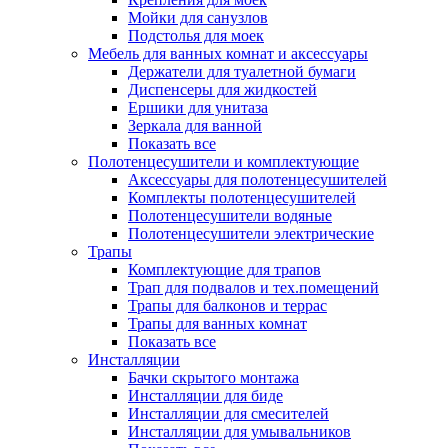
Мойки для санузлов
Подстолья для моек
Мебель для ванных комнат и аксессуары
Держатели для туалетной бумаги
Диспенсеры для жидкостей
Ершики для унитаза
Зеркала для ванной
Показать все
Полотенцесушители и комплектующие
Аксессуары для полотенцесушителей
Комплекты полотенцесушителей
Полотенцесушители водяные
Полотенцесушители электрические
Трапы
Комплектующие для трапов
Трап для подвалов и тех.помещений
Трапы для балконов и террас
Трапы для ванных комнат
Показать все
Инсталляции
Бачки скрытого монтажа
Инсталляции для биде
Инсталляции для смесителей
Инсталляции для умывальников