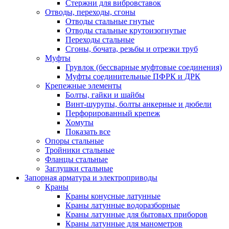
Стержни для вибровставок
Отводы, переходы, сгоны
Отводы стальные гнутые
Отводы стальные крутоизогнутые
Переходы стальные
Сгоны, бочата, резьбы и отрезки труб
Муфты
Грувлок (бессварные муфтовые соединения)
Муфты соединительные ПФРК и ДРК
Крепежные элементы
Болты, гайки и шайбы
Винт-шурупы, болты анкерные и дюбели
Перфорированный крепеж
Хомуты
Показать все
Опоры стальные
Тройники стальные
Фланцы стальные
Заглушки стальные
Запорная арматура и электроприводы
Краны
Краны конусные латунные
Краны латунные водоразборные
Краны латунные для бытовых приборов
Краны латунные для манометров