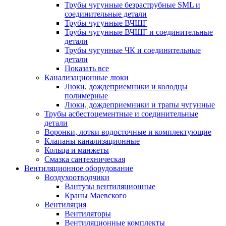
Трубы чугунные безраструбные SML и
соединительные детали
Трубы чугунные ВЧШГ
Трубы чугунные ВЧШГ и соединительные
детали
Трубы чугунные ЧК и соединительные
детали
Показать все
Канализационные люки
Люки, дождеприемники и колодцы
полимерные
Люки, дождеприемники и трапы чугунные
Трубы асбестоцементные и соединительные
детали
Воронки, лотки водосточные и комплектующие
Клапаны канализационные
Кольца и манжеты
Смазка сантехническая
Вентиляционное оборудование
Воздухоотводчики
Вантузы вентиляционные
Краны Маевского
Вентиляция
Вентиляторы
Вентиляционные комплекты