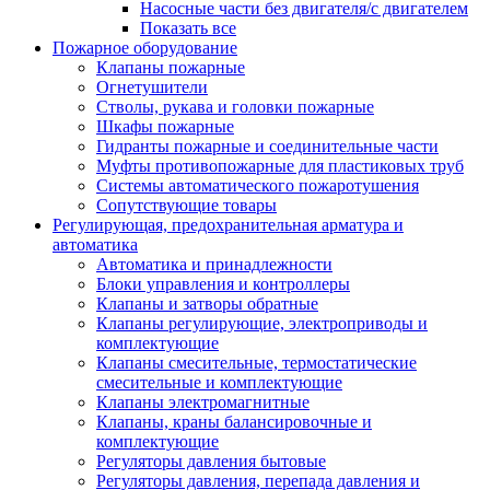
Насосные части без двигателя/с двигателем
Показать все
Пожарное оборудование
Клапаны пожарные
Огнетушители
Стволы, рукава и головки пожарные
Шкафы пожарные
Гидранты пожарные и соединительные части
Муфты противопожарные для пластиковых труб
Системы автоматического пожаротушения
Сопутствующие товары
Регулирующая, предохранительная арматура и
автоматика
Автоматика и принадлежности
Блоки управления и контроллеры
Клапаны и затворы обратные
Клапаны регулирующие, электроприводы и
комплектующие
Клапаны смесительные, термостатические
смесительные и комплектующие
Клапаны электромагнитные
Клапаны, краны балансировочные и
комплектующие
Регуляторы давления бытовые
Регуляторы давления, перепада давления и