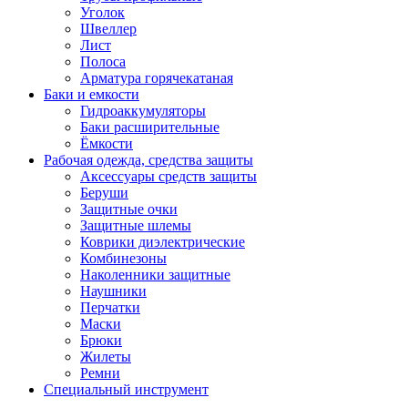
Уголок
Швеллер
Лист
Полоса
Арматура горячекатаная
Баки и емкости
Гидроаккумуляторы
Баки расширительные
Ёмкости
Рабочая одежда, средства защиты
Аксессуары средств защиты
Беруши
Защитные очки
Защитные шлемы
Коврики диэлектрические
Комбинезоны
Наколенники защитные
Наушники
Перчатки
Маски
Брюки
Жилеты
Ремни
Специальный инструмент