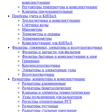
комплектующие
Регуляторы температуры и комплектующие
Клапаны предохранительные
Приборы учета и КИПиА
Теплосчетчики и комплектующие
Счётчики воды
Манометры
Термометры и оправы
Термоманометры
Комплектующие для КИПиА
Фильтры, грязевики, элеваторы и воздухоотводчики
Фильтры и запчасти для фильтров
Фильтры бытовые и комплектующие к ним
Грязевики
Конденсатоотводчики
Элеваторы и элеваторные узлы
Воздухоотводчики
Радиаторы, конвекторы и комплектующие
Радиаторы алюминиевые
Радиаторы биметаллические
Клапаны и элементы термостатические
Узлы подключения для радиаторов
Регистры отопительные РГТ
Радиаторы чугунные
Радиаторы стальные панельные