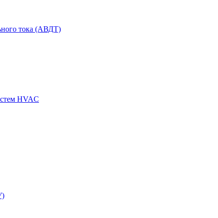
ного тока (АВДТ)
истем HVAC
У)