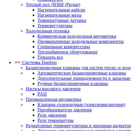
Теплый пол ДЕВИ (Ридан)
Нагревательные кабели
Нагревательные маты
Температурные датчики
Терморегуляторы
Холодильная техника
Коммерческая холодильная автоматика
Промышленные холодильные компоненты
Спиральные компрессоры
Теплообменное оборудование
Показать все
Системы Danfoss
Балансировочные клапаны для систем тепло- и хол
Автоматические балансировочные клапаны
Дополнительные принадлежности и запасные
Ручные балансировочные клапаны
Насосы высокого давления
PAH
Промышленная автоматика
Клапаны соленоидные (электромагнитные)
Преобразователи давления
Реле давления
Реле температуры
Радиаторные терморегуляторы и запорные радиато
Дроссели для отопительных приборов однотр