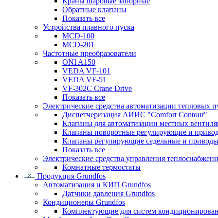
Краны шаровые запорные
Обратные клапаны
Показать все
Устройства плавного пуска
MCD-100
MCD-201
Частотные преобразователи
ONI A150
VEDA VF-101
VEDA VF-51
VF-302C Crane Drive
Показать все
Электрические средства автоматизации тепловых п
Диспетчеризация АИИС "Comfort Contour"
Клапаны для автоматизации местных вентил
Клапаны поворотные регулирующие и приво
Клапаны регулирующие седельные и приводы
Показать все
Электрические средства управления теплоснабжен
Комнатные термостаты
Продукция Grundfos
Автоматизация и КИП Grundfos
Датчики давления Grundfos
Кондиционеры Grundfos
Комплектующие для систем кондиционирова