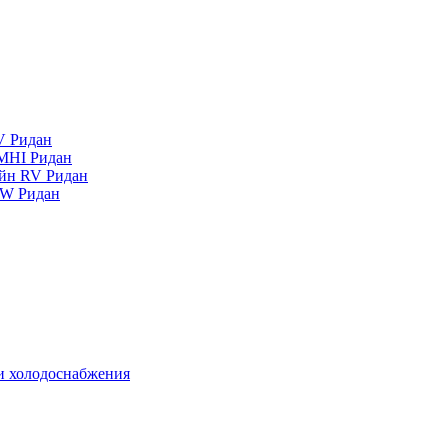
V Ридан
MHI Ридан
айн RV Ридан
RW Ридан
 и холодоснабжения