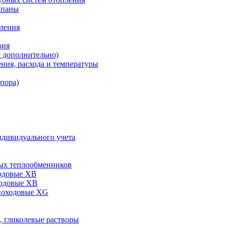
апаны
пления
вия
я дополнительно)
ния, расхода и температуры
дпора)
ндивидуального учета
ых теплообменников
одовые XB
ходовые ХВ
ноходовые ХG
, гликолевые растворы