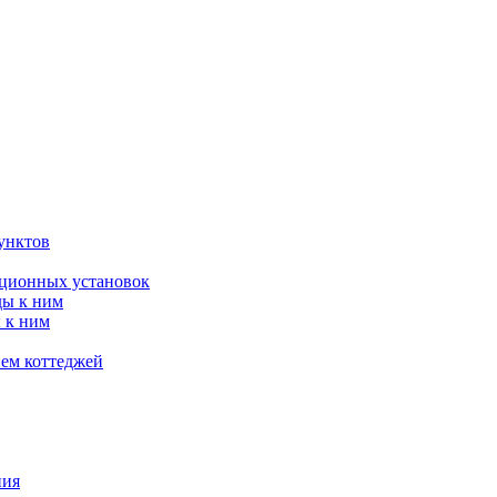
унктов
яционных установок
ды к ним
 к ним
ием коттеджей
ния