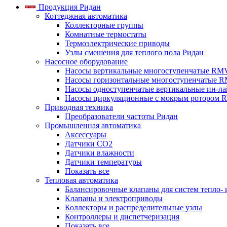
Продукция Ридан
Коттеджная автоматика
Коллекторные группы
Комнатные термостаты
Термоэлектрические приводы
Узлы смешения для теплого пола Ридан
Насосное оборудование
Насосы вертикальные многоступенчатые RM
Насосы горизонтальные многоступенчатые R
Насосы одноступенчатые вертикальные ин-л
Насосы циркуляционные с мокрым ротором 
Приводная техника
Преобразователи частоты Ридан
Промышленная автоматика
Аксессуары
Датчики CO2
Датчики влажности
Датчики температуры
Показать все
Тепловая автоматика
Балансировочные клапаны для систем тепло-
Клапаны и электроприводы
Коллекторы и распределительные узлы
Контроллеры и диспетчеризация
Показать все