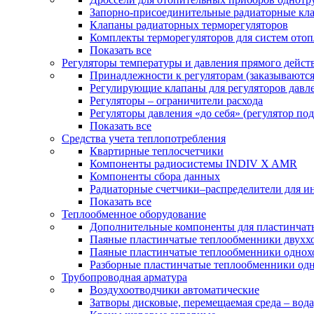
Запорно-присоединительные радиаторные кл
Клапаны радиаторных терморегуляторов
Комплекты терморегуляторов для систем ото
Показать все
Регуляторы температуры и давления прямого дейст
Принадлежности к регуляторам (заказываютс
Регулирующие клапаны для регуляторов давле
Регуляторы – ограничители расхода
Регуляторы давления «до себя» (регулятор по
Показать все
Средства учета теплопотребления
Квартирные теплосчетчики
Компоненты радиосистемы INDIV X AMR
Компоненты сбора данных
Радиаторные счетчики–распределители для и
Показать все
Теплообменное оборудование
Дополнительные компоненты для пластинчат
Паяные пластинчатые теплообменники двухх
Паяные пластинчатые теплообменники одно
Разборные пластинчатые теплообменники од
Трубопроводная арматура
Воздухоотводчики автоматические
Затворы дисковые, перемещаемая среда – вода