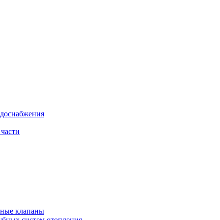
одоснабжения
 части
рные клапаны
убных систем отопления