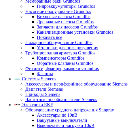
Мембранные баки Grundfos
Гидроаккумуляторы Grundfos
Насосное оборудование Grundfos
Вихревые насосы Grundfos
Дренажные насосы Grundfos
Запчасти для насосов Grundfos
Канализационные установки Grundfos
Показать все
Пожарное оборудование Grundfos
Установки для пожаротушения
Трубопроводная арматура Grundfos
Компенсаторы Grundfos
Обратные клапаны Grundfos
Фитинги, фланцы, камлоки Grundfos
Фланцы
Системы Siemens
Аксессуары и периферийное оборудование Siemens
Двигатели Siemens
Приводы Siemens
Частотные преобразователи Siemens
Электрика EKF
Оборудование среднего напряжения Stingray
Аксессуары до 10кВ
Вакуумные выключатели
Выключатели нагрузки 10кВ