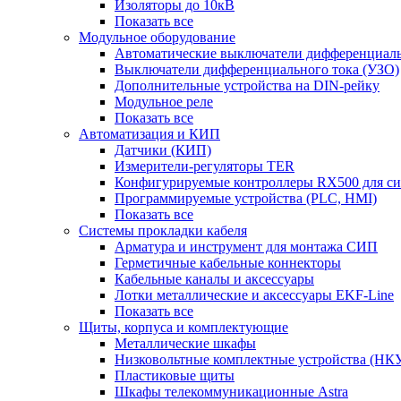
Изоляторы до 10кВ
Показать все
Модульное оборудование
Автоматические выключатели дифференциаль
Выключатели дифференциального тока (УЗО)
Дополнительные устройства на DIN-рейку
Модульное реле
Показать все
Автоматизация и КИП
Датчики (КИП)
Измерители-регуляторы TER
Конфигурируемые контроллеры RX500 для с
Программируемые устройства (PLC, HMI)
Показать все
Системы прокладки кабеля
Арматура и инструмент для монтажа СИП
Герметичные кабельные коннекторы
Кабельные каналы и аксессуары
Лотки металлические и аксессуары EKF-Line
Показать все
Щиты, корпуса и комплектующие
Металлические шкафы
Низковольтные комплектные устройства (НК
Пластиковые щиты
Шкафы телекоммуникационные Astra