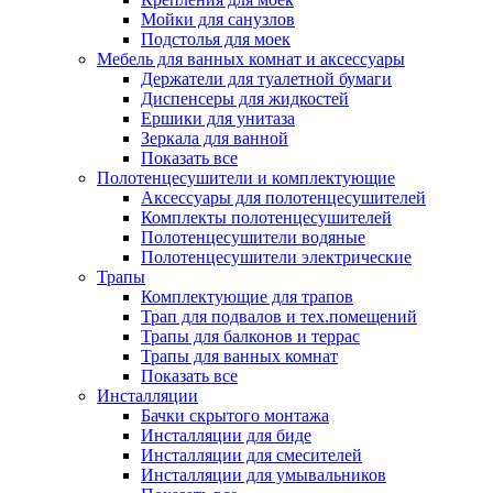
Мойки для санузлов
Подстолья для моек
Мебель для ванных комнат и аксессуары
Держатели для туалетной бумаги
Диспенсеры для жидкостей
Ершики для унитаза
Зеркала для ванной
Показать все
Полотенцесушители и комплектующие
Аксессуары для полотенцесушителей
Комплекты полотенцесушителей
Полотенцесушители водяные
Полотенцесушители электрические
Трапы
Комплектующие для трапов
Трап для подвалов и тех.помещений
Трапы для балконов и террас
Трапы для ванных комнат
Показать все
Инсталляции
Бачки скрытого монтажа
Инсталляции для биде
Инсталляции для смесителей
Инсталляции для умывальников