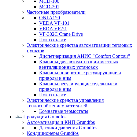
MCD-100
MCD-201
Частотные преобразователи
ONI A150
VEDA VF-101
VEDA VF-51
VF-302C Crane Drive
Показать все
Электрические средства автоматизации тепловых
пунктов
Диспетчеризация АИИС "Comfort Contour"
Клапаны для автоматизации местных
вентиляционных установок
Клапаны поворотные регулирующие и
приводы к ним
Клапаны регулирующие седельные и
приводы к ним
Показать все
Электрические средства управления
теплоснабжением коттеджей
Комнатные термостаты
Продукция Grundfos
Автоматизация и КИП Grundfos
Датчики давления Grundfos
Кондиционеры Grundfos