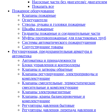
Насосные части без двигателя/с двигателем
Показать все
Пожарное оборудование
Клапаны пожарные
Огнетушители
Стволы, рукава и головки пожарные
Шкафы пожарные
Гидранты пожарные и соединительные части
Муфты противопожарные для пластиковых труб
Системы автоматического пожаротушения
Сопутствующие товары
Регулирующая, предохранительная арматура и
автоматика
Автоматика и принадлежности
Блоки управления и контроллеры
Клапаны и затворы обратные
Клапаны регулирующие, электроприводы и
комплектующие
Клапаны смесительные, термостатические
смесительные и комплектующие
Клапаны электромагнитные
Клапаны, краны балансировочные и
комплектующие
Регуляторы давления бытовые
Регуляторы давления, перепада давления и