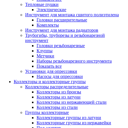
Тепловые пушки
Электрические
Инструмент для монтажа сшитого полиэтилена
Головки расширительные
Комплекты
Инструмент для монтажа радиаторов
Трубогибы, труборезы и резьбонарезной
инструмент
Головки резьбонарезные
Клуппы
Метчики
Наборы резьбонарезного инструмента
Показать все
Установки для опрессовки
Насосы для опрессовки
Коллекторы и коллекторные группы
Коллекторы распределительные
Коллекторы из бронзы
Коллекторы из латуни
Коллекторы из нержавеющей стали
Коллекторы из стали
Группы коллекторные
Коллекторные группы из латуни
Коллекторные группы из нержавейки
Под адаптер