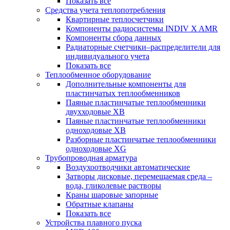
Показать все
Средства учета теплопотребления
Квартирные теплосчетчики
Компоненты радиосистемы INDIV X AMR
Компоненты сбора данных
Радиаторные счетчики–распределители для
индивидуального учета
Показать все
Теплообменное оборудование
Дополнительные компоненты для
пластинчатых теплообменников
Паяные пластинчатые теплообменники
двухходовые XB
Паяные пластинчатые теплообменники
одноходовые ХВ
Разборные пластинчатые теплообменники
одноходовые ХG
Трубопроводная арматура
Воздухоотводчики автоматические
Затворы дисковые, перемещаемая среда –
вода, гликолевые растворы
Краны шаровые запорные
Обратные клапаны
Показать все
Устройства плавного пуска