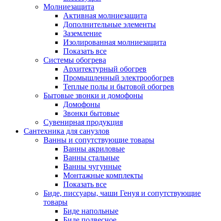
Молниезащита
Активная молниезащита
Дополнительные элементы
Заземление
Изолированная молниезащита
Показать все
Системы обогрева
Архитектурный обогрев
Промышленный электрообогрев
Теплые полы и бытовой обогрев
Бытовые звонки и домофоны
Домофоны
Звонки бытовые
Сувенирная продукция
Сантехника для санузлов
Ванны и сопутствующие товары
Ванны акриловые
Ванны стальные
Ванны чугунные
Монтажные комплекты
Показать все
Биде, писсуары, чаши Генуя и сопутствующие
товары
Биде напольные
Биде подвесное