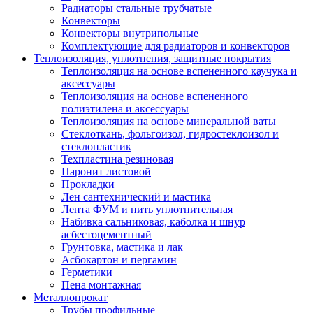
Радиаторы стальные трубчатые
Конвекторы
Конвекторы внутрипольные
Комплектующие для радиаторов и конвекторов
Теплоизоляция, уплотнения, защитные покрытия
Теплоизоляция на основе вспененного каучука и
аксессуары
Теплоизоляция на основе вспененного
полиэтилена и аксессуары
Теплоизоляция на основе минеральной ваты
Стеклоткань, фольгоизол, гидростеклоизол и
стеклопластик
Техпластина резиновая
Паронит листовой
Прокладки
Лен сантехнический и мастика
Лента ФУМ и нить уплотнительная
Набивка сальниковая, каболка и шнур
асбестоцементный
Грунтовка, мастика и лак
Асбокартон и пергамин
Герметики
Пена монтажная
Металлопрокат
Трубы профильные