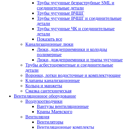
Трубы чугунные безраструбные SML и
соединительные детали
Трубы чугунные ВЧШГ
Трубы чугунные ВЧШГ и соединительные
детали
Трубы чугунные ЧК и соединительные
детали
Показать все
Канализационные люки
Люки, дождеприемники и колодцы
полимерные
Люки, дождеприемники и трапы чугунные
Трубы асбестоцементные и соединительные
детали
Воронки, лотки водосточные и комплектующие
Клапаны канализационные
Кольца и манжеты
Смазка сантехническая
Вентиляционное оборудование
Воздухоотводчики
Вантузы вентиляционные
Краны Маевского
Вентиляция
Вентиляторы
Вентиляционные комплекты