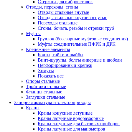
Стержни для вибровставок
Отводы, переходы, сгоны
Отводы стальные гнутые
Отводы стальные крутоизогнутые
Переходы стальные
Сгоны, бочата, резьбы и отрезки труб
Муфты
Грувлок (бессварные муфтовые соединения)
Муфты соединительные ПФРК и ДРК
Крепежные элементы
Болты, гайки и шайбы
Винт-шурупы, болты анкерные и дюбели
Перфорированный крепеж
Хомуты
Показать все
Опоры стальные
Тройники стальные
Фланцы стальные
Заглушки стальные
Запорная арматура и электроприводы
Краны
Краны конусные латунные
Краны латунные водоразборные
Краны латунные для бытовых приборов
Краны латунные для манометров