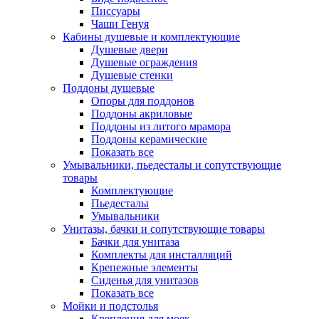
Писсуары
Чаши Генуя
Кабины душевые и комплектующие
Душевые двери
Душевые ограждения
Душевые стенки
Поддоны душевые
Опоры для поддонов
Поддоны акриловые
Поддоны из литого мрамора
Поддоны керамические
Показать все
Умывальники, пьедесталы и сопутствующие
товары
Комплектующие
Пьедесталы
Умывальники
Унитазы, бачки и сопутствующие товары
Бачки для унитаза
Комплекты для инсталляций
Крепежные элементы
Сиденья для унитазов
Показать все
Мойки и подстолья
Крепления для моек