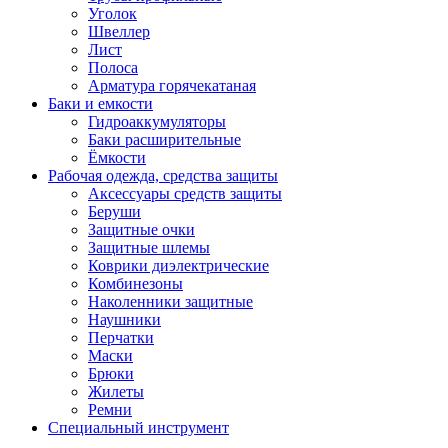
Уголок
Швеллер
Лист
Полоса
Арматура горячекатаная
Баки и емкости
Гидроаккумуляторы
Баки расширительные
Ёмкости
Рабочая одежда, средства защиты
Аксессуары средств защиты
Беруши
Защитные очки
Защитные шлемы
Коврики диэлектрические
Комбинезоны
Наколенники защитные
Наушники
Перчатки
Маски
Брюки
Жилеты
Ремни
Специальный инструмент