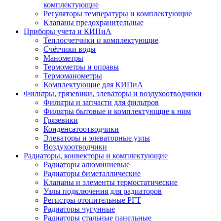
комплектующие
Регуляторы температуры и комплектующие
Клапаны предохранительные
Приборы учета и КИПиА
Теплосчетчики и комплектующие
Счётчики воды
Манометры
Термометры и оправы
Термоманометры
Комплектующие для КИПиА
Фильтры, грязевики, элеваторы и воздухоотводчики
Фильтры и запчасти для фильтров
Фильтры бытовые и комплектующие к ним
Грязевики
Конденсатоотводчики
Элеваторы и элеваторные узлы
Воздухоотводчики
Радиаторы, конвекторы и комплектующие
Радиаторы алюминиевые
Радиаторы биметаллические
Клапаны и элементы термостатические
Узлы подключения для радиаторов
Регистры отопительные РГТ
Радиаторы чугунные
Радиаторы стальные панельные