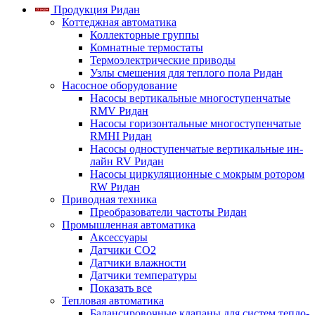
Продукция Ридан
Коттеджная автоматика
Коллекторные группы
Комнатные термостаты
Термоэлектрические приводы
Узлы смешения для теплого пола Ридан
Насосное оборудование
Насосы вертикальные многоступенчатые
RMV Ридан
Насосы горизонтальные многоступенчатые
RMHI Ридан
Насосы одноступенчатые вертикальные ин-
лайн RV Ридан
Насосы циркуляционные с мокрым ротором
RW Ридан
Приводная техника
Преобразователи частоты Ридан
Промышленная автоматика
Аксессуары
Датчики CO2
Датчики влажности
Датчики температуры
Показать все
Тепловая автоматика
Балансировочные клапаны для систем тепло-