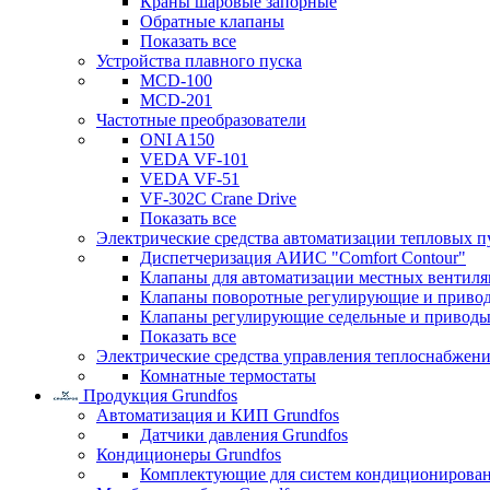
Краны шаровые запорные
Обратные клапаны
Показать все
Устройства плавного пуска
MCD-100
MCD-201
Частотные преобразователи
ONI A150
VEDA VF-101
VEDA VF-51
VF-302C Crane Drive
Показать все
Электрические средства автоматизации тепловых п
Диспетчеризация АИИС "Comfort Contour"
Клапаны для автоматизации местных вентил
Клапаны поворотные регулирующие и приво
Клапаны регулирующие седельные и приводы
Показать все
Электрические средства управления теплоснабжен
Комнатные термостаты
Продукция Grundfos
Автоматизация и КИП Grundfos
Датчики давления Grundfos
Кондиционеры Grundfos
Комплектующие для систем кондиционирова