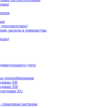
апаны
пления
вия
я дополнительно)
ния, расхода и температуры
дпора)
ндивидуального учета
ых теплообменников
одовые XB
ходовые ХВ
ноходовые ХG
, гликолевые растворы