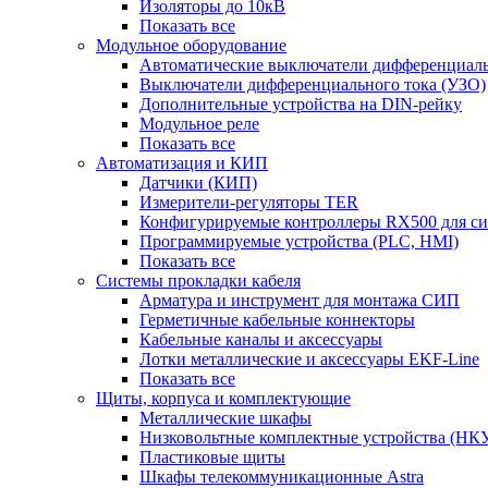
Изоляторы до 10кВ
Показать все
Модульное оборудование
Автоматические выключатели дифференциаль
Выключатели дифференциального тока (УЗО)
Дополнительные устройства на DIN-рейку
Модульное реле
Показать все
Автоматизация и КИП
Датчики (КИП)
Измерители-регуляторы TER
Конфигурируемые контроллеры RX500 для с
Программируемые устройства (PLC, HMI)
Показать все
Системы прокладки кабеля
Арматура и инструмент для монтажа СИП
Герметичные кабельные коннекторы
Кабельные каналы и аксессуары
Лотки металлические и аксессуары EKF-Line
Показать все
Щиты, корпуса и комплектующие
Металлические шкафы
Низковольтные комплектные устройства (НК
Пластиковые щиты
Шкафы телекоммуникационные Astra