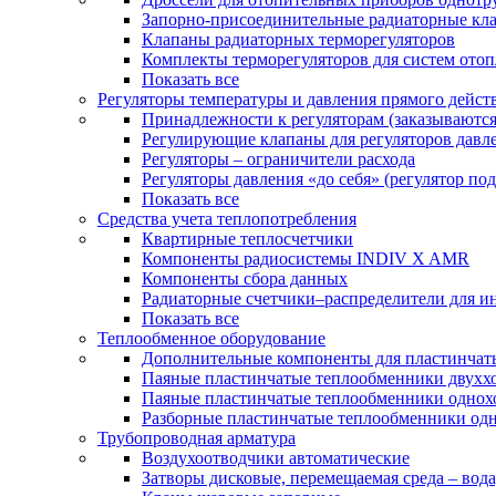
Запорно-присоединительные радиаторные кл
Клапаны радиаторных терморегуляторов
Комплекты терморегуляторов для систем ото
Показать все
Регуляторы температуры и давления прямого дейст
Принадлежности к регуляторам (заказываютс
Регулирующие клапаны для регуляторов давле
Регуляторы – ограничители расхода
Регуляторы давления «до себя» (регулятор по
Показать все
Средства учета теплопотребления
Квартирные теплосчетчики
Компоненты радиосистемы INDIV X AMR
Компоненты сбора данных
Радиаторные счетчики–распределители для и
Показать все
Теплообменное оборудование
Дополнительные компоненты для пластинчат
Паяные пластинчатые теплообменники двухх
Паяные пластинчатые теплообменники одно
Разборные пластинчатые теплообменники од
Трубопроводная арматура
Воздухоотводчики автоматические
Затворы дисковые, перемещаемая среда – вода