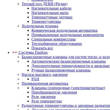
Теплый пол ДЕВИ (Ридан)
Нагревательные кабели
Нагревательные маты
Температурные датчики
Терморегуляторы
Холодильная техника
Коммерческая холодильная автоматика
Промышленные холодильные компоненты
Спиральные компрессоры
Теплообменное оборудование
Показать все
Системы Danfoss
Балансировочные клапаны для систем тепло- и хол
Автоматические балансировочные клапаны
Дополнительные принадлежности и запасные
Ручные балансировочные клапаны
Насосы высокого давления
PAH
Промышленная автоматика
Клапаны соленоидные (электромагнитные)
Преобразователи давления
Реле давления
Реле температуры
Радиаторные терморегуляторы и запорные радиато
Дроссели для отопительных приборов однотр