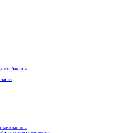
одоснабжения
 части
рные клапаны
убных систем отопления