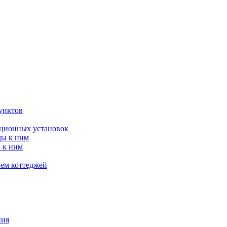
унктов
яционных установок
ды к ним
 к ним
ием коттеджей
ния