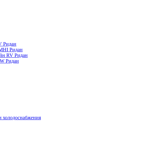
V Ридан
MHI Ридан
айн RV Ридан
RW Ридан
 и холодоснабжения