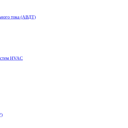
ного тока (АВДТ)
истем HVAC
У)