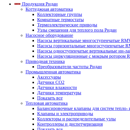
Продукция Ридан
Коттеджная автоматика
Коллекторные группы
Комнатные термостаты
Термоэлектрические приводы
Узлы смешения для теплого пола Ридан
Насосное оборудование
Насосы вертикальные многоступенчатые RM
Насосы горизонтальные многоступенчатые R
Насосы одноступенчатые вертикальные ин-л
Насосы циркуляционные с мокрым ротором 
Приводная техника
Преобразователи частоты Ридан
Промышленная автоматика
Аксессуары
Датчики CO2
Датчики влажности
Датчики температуры
Показать все
Тепловая автоматика
Балансировочные клапаны для систем тепло-
Клапаны и электроприводы
Коллекторы и распределительные узлы
Контроллеры и диспетчеризация
Показать все