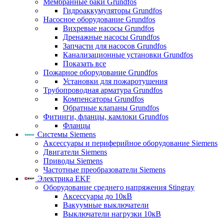
Мембранные баки Grundfos
Гидроаккумуляторы Grundfos
Насосное оборудование Grundfos
Вихревые насосы Grundfos
Дренажные насосы Grundfos
Запчасти для насосов Grundfos
Канализационные установки Grundfos
Показать все
Пожарное оборудование Grundfos
Установки для пожаротушения
Трубопроводная арматура Grundfos
Компенсаторы Grundfos
Обратные клапаны Grundfos
Фитинги, фланцы, камлоки Grundfos
Фланцы
Системы Siemens
Аксессуары и периферийное оборудование Siemens
Двигатели Siemens
Приводы Siemens
Частотные преобразователи Siemens
Электрика EKF
Оборудование среднего напряжения Stingray
Аксессуары до 10кВ
Вакуумные выключатели
Выключатели нагрузки 10кВ