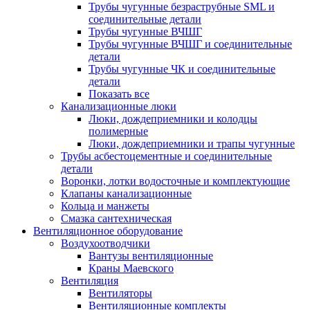
Трубы чугунные безраструбные SML и
соединительные детали
Трубы чугунные ВЧШГ
Трубы чугунные ВЧШГ и соединительные
детали
Трубы чугунные ЧК и соединительные
детали
Показать все
Канализационные люки
Люки, дождеприемники и колодцы
полимерные
Люки, дождеприемники и трапы чугунные
Трубы асбестоцементные и соединительные
детали
Воронки, лотки водосточные и комплектующие
Клапаны канализационные
Кольца и манжеты
Смазка сантехническая
Вентиляционное оборудование
Воздухоотводчики
Вантузы вентиляционные
Краны Маевского
Вентиляция
Вентиляторы
Вентиляционные комплекты