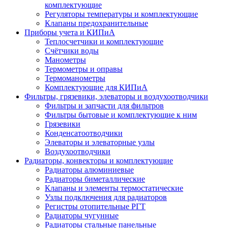
комплектующие
Регуляторы температуры и комплектующие
Клапаны предохранительные
Приборы учета и КИПиА
Теплосчетчики и комплектующие
Счётчики воды
Манометры
Термометры и оправы
Термоманометры
Комплектующие для КИПиА
Фильтры, грязевики, элеваторы и воздухоотводчики
Фильтры и запчасти для фильтров
Фильтры бытовые и комплектующие к ним
Грязевики
Конденсатоотводчики
Элеваторы и элеваторные узлы
Воздухоотводчики
Радиаторы, конвекторы и комплектующие
Радиаторы алюминиевые
Радиаторы биметаллические
Клапаны и элементы термостатические
Узлы подключения для радиаторов
Регистры отопительные РГТ
Радиаторы чугунные
Радиаторы стальные панельные