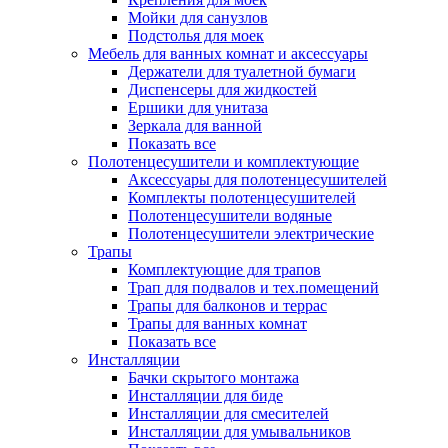
Мойки для санузлов
Подстолья для моек
Мебель для ванных комнат и аксессуары
Держатели для туалетной бумаги
Диспенсеры для жидкостей
Ершики для унитаза
Зеркала для ванной
Показать все
Полотенцесушители и комплектующие
Аксессуары для полотенцесушителей
Комплекты полотенцесушителей
Полотенцесушители водяные
Полотенцесушители электрические
Трапы
Комплектующие для трапов
Трап для подвалов и тех.помещений
Трапы для балконов и террас
Трапы для ванных комнат
Показать все
Инсталляции
Бачки скрытого монтажа
Инсталляции для биде
Инсталляции для смесителей
Инсталляции для умывальников