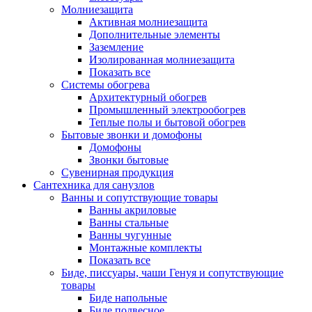
Молниезащита
Активная молниезащита
Дополнительные элементы
Заземление
Изолированная молниезащита
Показать все
Системы обогрева
Архитектурный обогрев
Промышленный электрообогрев
Теплые полы и бытовой обогрев
Бытовые звонки и домофоны
Домофоны
Звонки бытовые
Сувенирная продукция
Сантехника для санузлов
Ванны и сопутствующие товары
Ванны акриловые
Ванны стальные
Ванны чугунные
Монтажные комплекты
Показать все
Биде, писсуары, чаши Генуя и сопутствующие
товары
Биде напольные
Биде подвесное