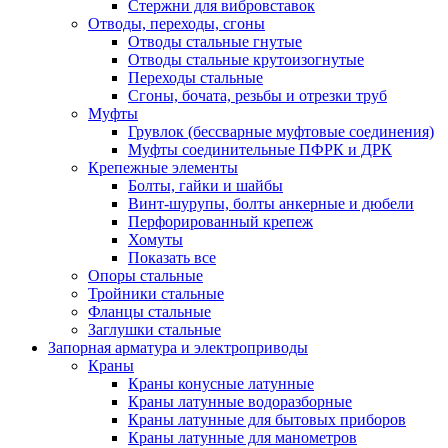
Стержни для вибровставок
Отводы, переходы, сгоны
Отводы стальные гнутые
Отводы стальные крутоизогнутые
Переходы стальные
Сгоны, бочата, резьбы и отрезки труб
Муфты
Грувлок (бессварные муфтовые соединения)
Муфты соединительные ПФРК и ДРК
Крепежные элементы
Болты, гайки и шайбы
Винт-шурупы, болты анкерные и дюбели
Перфорированный крепеж
Хомуты
Показать все
Опоры стальные
Тройники стальные
Фланцы стальные
Заглушки стальные
Запорная арматура и электроприводы
Краны
Краны конусные латунные
Краны латунные водоразборные
Краны латунные для бытовых приборов
Краны латунные для манометров