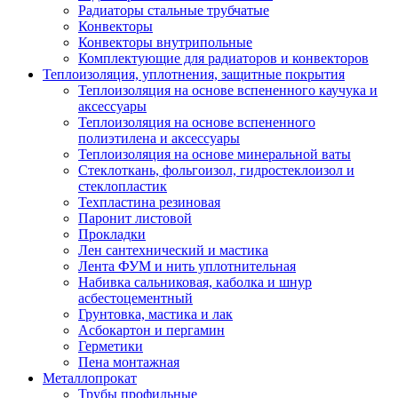
Радиаторы стальные трубчатые
Конвекторы
Конвекторы внутрипольные
Комплектующие для радиаторов и конвекторов
Теплоизоляция, уплотнения, защитные покрытия
Теплоизоляция на основе вспененного каучука и
аксессуары
Теплоизоляция на основе вспененного
полиэтилена и аксессуары
Теплоизоляция на основе минеральной ваты
Стеклоткань, фольгоизол, гидростеклоизол и
стеклопластик
Техпластина резиновая
Паронит листовой
Прокладки
Лен сантехнический и мастика
Лента ФУМ и нить уплотнительная
Набивка сальниковая, каболка и шнур
асбестоцементный
Грунтовка, мастика и лак
Асбокартон и пергамин
Герметики
Пена монтажная
Металлопрокат
Трубы профильные