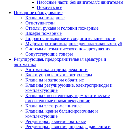
Насосные части без двигателя/с двигателем
Показать все
Пожарное оборудование
Клапаны пожарные
Огнетушители
Стволы, рукава и головки пожарные
Шкафы пожарные
Гидранты пожарные и соединительные части
Муфты противопожарные для пластиковых труб
Системы автоматического пожаротушения
Сопутствующие товары
Регулирующая, предохранительная арматура и
автоматика
Автоматика и принадлежности
Блоки управления и контроллеры
Клапаны и затворы обратные
Клапаны регулирующие, электроприводы и
комплектующие
Клапаны смесительные, термостатические
смесительные и комплектующие
Клапаны электромагнитные
Клапаны, краны балансировочные и
комплектующие
Регуляторы давления бытовые
Регуляторы давления, перепада давления и