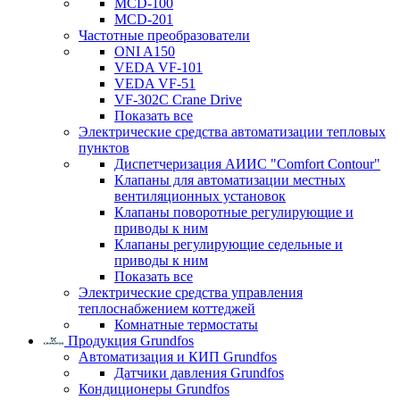
MCD-100
MCD-201
Частотные преобразователи
ONI A150
VEDA VF-101
VEDA VF-51
VF-302C Crane Drive
Показать все
Электрические средства автоматизации тепловых
пунктов
Диспетчеризация АИИС "Comfort Contour"
Клапаны для автоматизации местных
вентиляционных установок
Клапаны поворотные регулирующие и
приводы к ним
Клапаны регулирующие седельные и
приводы к ним
Показать все
Электрические средства управления
теплоснабжением коттеджей
Комнатные термостаты
Продукция Grundfos
Автоматизация и КИП Grundfos
Датчики давления Grundfos
Кондиционеры Grundfos