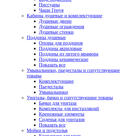
Писсуары
Чаши Генуя
Кабины душевые и комплектующие
Душевые двери
Душевые ограждения
Душевые стенки
Поддоны душевые
Опоры для поддонов
Поддоны акриловые
Поддоны из литого мрамора
Поддоны керамические
Показать все
Умывальники, пьедесталы и сопутствующие
товары
Комплектующие
Пьедесталы
Умывальники
Унитазы, бачки и сопутствующие товары
Бачки для унитаза
Комплекты для инсталляций
Крепежные элементы
Сиденья для унитазов
Показать все
Мойки и подстолья
Крепления для моек