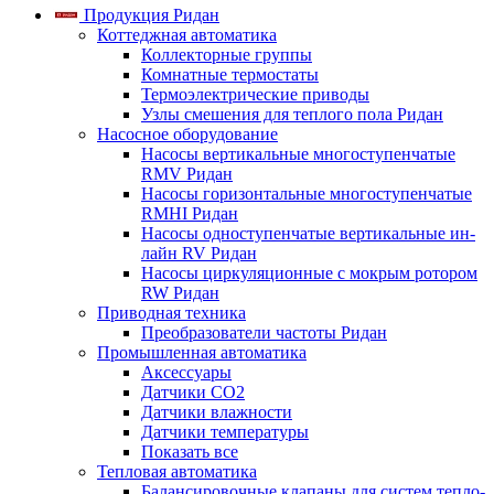
Продукция Ридан
Коттеджная автоматика
Коллекторные группы
Комнатные термостаты
Термоэлектрические приводы
Узлы смешения для теплого пола Ридан
Насосное оборудование
Насосы вертикальные многоступенчатые
RMV Ридан
Насосы горизонтальные многоступенчатые
RMHI Ридан
Насосы одноступенчатые вертикальные ин-
лайн RV Ридан
Насосы циркуляционные с мокрым ротором
RW Ридан
Приводная техника
Преобразователи частоты Ридан
Промышленная автоматика
Аксессуары
Датчики CO2
Датчики влажности
Датчики температуры
Показать все
Тепловая автоматика
Балансировочные клапаны для систем тепло-