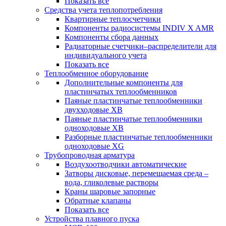
Показать все
Средства учета теплопотребления
Квартирные теплосчетчики
Компоненты радиосистемы INDIV X AMR
Компоненты сбора данных
Радиаторные счетчики–распределители для
индивидуального учета
Показать все
Теплообменное оборудование
Дополнительные компоненты для
пластинчатых теплообменников
Паяные пластинчатые теплообменники
двухходовые XB
Паяные пластинчатые теплообменники
одноходовые ХВ
Разборные пластинчатые теплообменники
одноходовые ХG
Трубопроводная арматура
Воздухоотводчики автоматические
Затворы дисковые, перемещаемая среда –
вода, гликолевые растворы
Краны шаровые запорные
Обратные клапаны
Показать все
Устройства плавного пуска