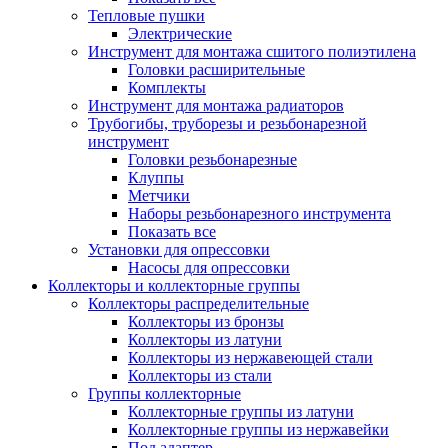
Тепловые пушки
Электрические
Инструмент для монтажа сшитого полиэтилена
Головки расширительные
Комплекты
Инструмент для монтажа радиаторов
Трубогибы, труборезы и резьбонарезной
инструмент
Головки резьбонарезные
Клуппы
Метчики
Наборы резьбонарезного инструмента
Показать все
Установки для опрессовки
Насосы для опрессовки
Коллекторы и коллекторные группы
Коллекторы распределительные
Коллекторы из бронзы
Коллекторы из латуни
Коллекторы из нержавеющей стали
Коллекторы из стали
Группы коллекторные
Коллекторные группы из латуни
Коллекторные группы из нержавейки
Под адаптер