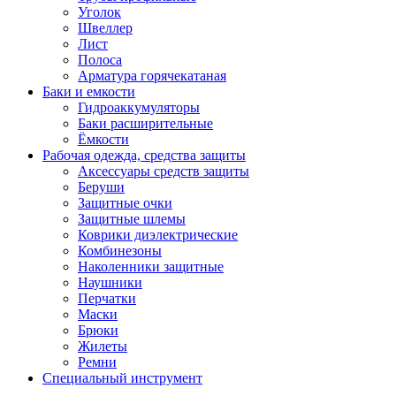
Уголок
Швеллер
Лист
Полоса
Арматура горячекатаная
Баки и емкости
Гидроаккумуляторы
Баки расширительные
Ёмкости
Рабочая одежда, средства защиты
Аксессуары средств защиты
Беруши
Защитные очки
Защитные шлемы
Коврики диэлектрические
Комбинезоны
Наколенники защитные
Наушники
Перчатки
Маски
Брюки
Жилеты
Ремни
Специальный инструмент