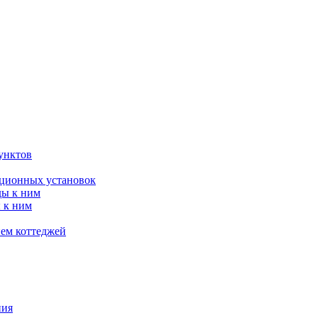
унктов
яционных установок
ды к ним
 к ним
ием коттеджей
ния