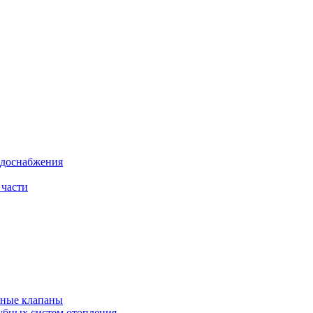
одоснабжения
 части
рные клапаны
убных систем отопления