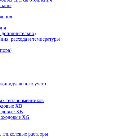
апаны
пления
вия
я дополнительно)
ния, расхода и температуры
дпора)
ндивидуального учета
ых теплообменников
одовые XB
ходовые ХВ
ноходовые ХG
, гликолевые растворы