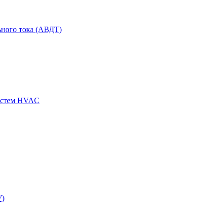
ного тока (АВДТ)
истем HVAC
У)