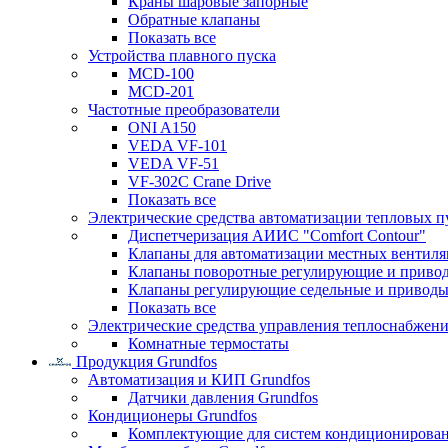
Краны шаровые запорные
Обратные клапаны
Показать все
Устройства плавного пуска
MCD-100
MCD-201
Частотные преобразователи
ONI A150
VEDA VF-101
VEDA VF-51
VF-302C Crane Drive
Показать все
Электрические средства автоматизации тепловых п
Диспетчеризация АИИС "Comfort Contour"
Клапаны для автоматизации местных вентил
Клапаны поворотные регулирующие и приво
Клапаны регулирующие седельные и приводы
Показать все
Электрические средства управления теплоснабжен
Комнатные термостаты
Продукция Grundfos
Автоматизация и КИП Grundfos
Датчики давления Grundfos
Кондиционеры Grundfos
Комплектующие для систем кондиционирова