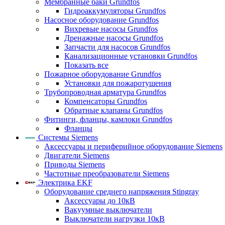
Мембранные баки Grundfos
Гидроаккумуляторы Grundfos
Насосное оборудование Grundfos
Вихревые насосы Grundfos
Дренажные насосы Grundfos
Запчасти для насосов Grundfos
Канализационные установки Grundfos
Показать все
Пожарное оборудование Grundfos
Установки для пожаротушения
Трубопроводная арматура Grundfos
Компенсаторы Grundfos
Обратные клапаны Grundfos
Фитинги, фланцы, камлоки Grundfos
Фланцы
Системы Siemens
Аксессуары и периферийное оборудование Siemens
Двигатели Siemens
Приводы Siemens
Частотные преобразователи Siemens
Электрика EKF
Оборудование среднего напряжения Stingray
Аксессуары до 10кВ
Вакуумные выключатели
Выключатели нагрузки 10кВ