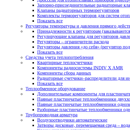
Запорно-присоединительные радиаторные кл
Клапаны радиаторных терморегуляторов
Комплекты терморегуляторов для систем ото
Показать все
Регуляторы температуры и давления прямого дейст
Принадлежности к регуляторам (заказываютс
Регулирующие клапаны для регуляторов давле
Регуляторы – ограничители расхода
Регуляторы давления «до себя» (регулятор по
Показать все
Средства учета теплопотребления
Квартирные теплосчетчики
Компоненты радиосистемы INDIV X AMR
Компоненты сбора данных
Радиаторные счетчики–распределители для и
Показать все
Теплообменное оборудование
Дополнительные компоненты для пластинчат
Паяные пластинчатые теплообменники двухх
Паяные пластинчатые теплообменники одно
Разборные пластинчатые теплообменники од
Трубопроводная арматура
Воздухоотводчики автоматические
Затворы дисковые, перемещаемая среда – вода