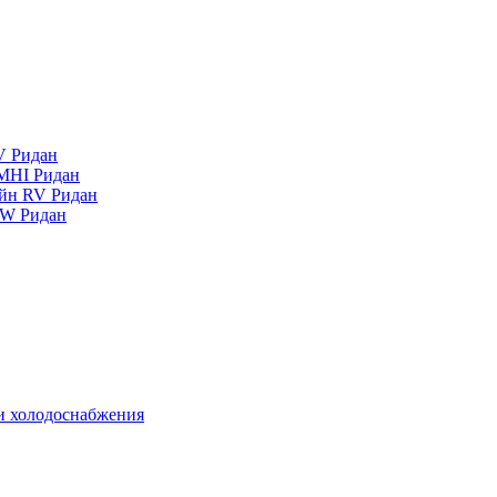
V Ридан
MHI Ридан
айн RV Ридан
RW Ридан
 и холодоснабжения