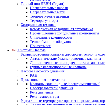
Теплый пол ДЕВИ (Ридан)
Нагревательные кабели
Нагревательные маты
Температурные датчики
Терморегуляторы
Холодильная техника
Коммерческая холодильная автоматика
Промышленные холодильные компоненты
Спиральные компрессоры
Теплообменное оборудование
Показать все
Системы Danfoss
Балансировочные клапаны для систем тепло- и хол
Автоматические балансировочные клапаны
Дополнительные принадлежности и запасные
Ручные балансировочные клапаны
Насосы высокого давления
PAH
Промышленная автоматика
Клапаны соленоидные (электромагнитные)
Преобразователи давления
Реле давления
Реле температуры
Радиаторные терморегуляторы и запорные радиато
Дроссели для отопительных приборов однотр