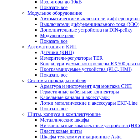
Изоляторы до 10кВ
Показать все
Модульное оборудование
Автоматические выключатели дифференциаль
Выключатели дифференциального тока (УЗО)
Дополнительные устройства на DIN-рейку
Модульное реле
Показать все
Автоматизация и КИП
Датчики (КИП)
Измерители-регуляторы TER
Конфигурируемые контроллеры RX500 для с
Программируемые устройства (PLC, HMI)
Показать все
Системы прокладки кабеля
Арматура и инструмент для монтажа СИП
Герметичные кабельные коннекторы
Кабельные каналы и аксессуары
Лотки металлические и аксессуары EKF-Line
Показать все
Щиты, корпуса и комплектующие
Металлические шкафы
Низковольтные комплектные устройства (НК
Пластиковые щиты
Шкафы телекоммуникационные Astra