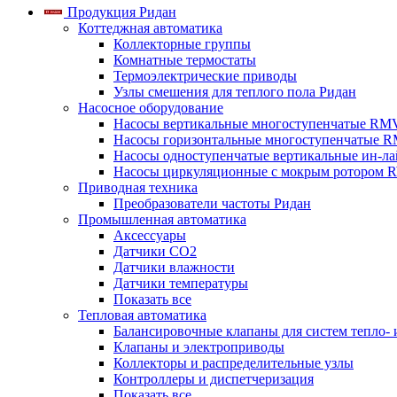
Продукция Ридан
Коттеджная автоматика
Коллекторные группы
Комнатные термостаты
Термоэлектрические приводы
Узлы смешения для теплого пола Ридан
Насосное оборудование
Насосы вертикальные многоступенчатые RM
Насосы горизонтальные многоступенчатые R
Насосы одноступенчатые вертикальные ин-л
Насосы циркуляционные с мокрым ротором 
Приводная техника
Преобразователи частоты Ридан
Промышленная автоматика
Аксессуары
Датчики CO2
Датчики влажности
Датчики температуры
Показать все
Тепловая автоматика
Балансировочные клапаны для систем тепло-
Клапаны и электроприводы
Коллекторы и распределительные узлы
Контроллеры и диспетчеризация
Показать все