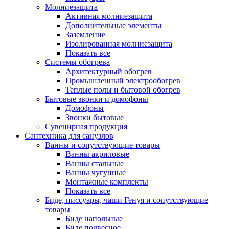
Молниезащита
Активная молниезащита
Дополнительные элементы
Заземление
Изолированная молниезащита
Показать все
Системы обогрева
Архитектурный обогрев
Промышленный электрообогрев
Теплые полы и бытовой обогрев
Бытовые звонки и домофоны
Домофоны
Звонки бытовые
Сувенирная продукция
Сантехника для санузлов
Ванны и сопутствующие товары
Ванны акриловые
Ванны стальные
Ванны чугунные
Монтажные комплекты
Показать все
Биде, писсуары, чаши Генуя и сопутствующие
товары
Биде напольные
Биде подвесное