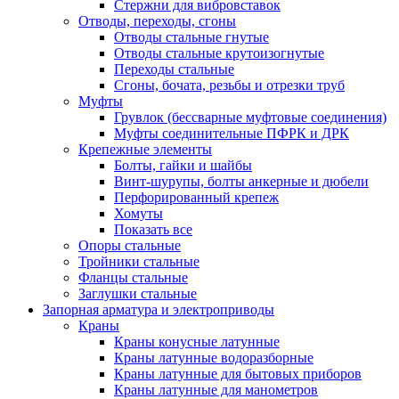
Стержни для вибровставок
Отводы, переходы, сгоны
Отводы стальные гнутые
Отводы стальные крутоизогнутые
Переходы стальные
Сгоны, бочата, резьбы и отрезки труб
Муфты
Грувлок (бессварные муфтовые соединения)
Муфты соединительные ПФРК и ДРК
Крепежные элементы
Болты, гайки и шайбы
Винт-шурупы, болты анкерные и дюбели
Перфорированный крепеж
Хомуты
Показать все
Опоры стальные
Тройники стальные
Фланцы стальные
Заглушки стальные
Запорная арматура и электроприводы
Краны
Краны конусные латунные
Краны латунные водоразборные
Краны латунные для бытовых приборов
Краны латунные для манометров