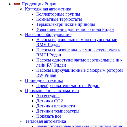
Продукция Ридан
Коттеджная автоматика
Коллекторные группы
Комнатные термостаты
Термоэлектрические приводы
Узлы смешения для теплого пола Ридан
Насосное оборудование
Насосы вертикальные многоступенчатые
RMV Ридан
Насосы горизонтальные многоступенчатые
RMHI Ридан
Насосы одноступенчатые вертикальные ин-
лайн RV Ридан
Насосы циркуляционные с мокрым ротором
RW Ридан
Приводная техника
Преобразователи частоты Ридан
Промышленная автоматика
Аксессуары
Датчики CO2
Датчики влажности
Датчики температуры
Показать все
Тепловая автоматика
Балансировочные клапаны для систем тепло-