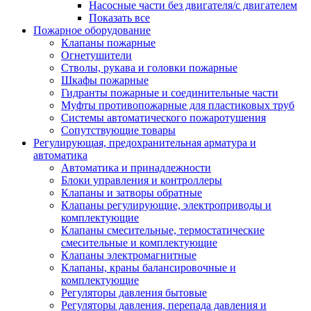
Насосные части без двигателя/с двигателем
Показать все
Пожарное оборудование
Клапаны пожарные
Огнетушители
Стволы, рукава и головки пожарные
Шкафы пожарные
Гидранты пожарные и соединительные части
Муфты противопожарные для пластиковых труб
Системы автоматического пожаротушения
Сопутствующие товары
Регулирующая, предохранительная арматура и
автоматика
Автоматика и принадлежности
Блоки управления и контроллеры
Клапаны и затворы обратные
Клапаны регулирующие, электроприводы и
комплектующие
Клапаны смесительные, термостатические
смесительные и комплектующие
Клапаны электромагнитные
Клапаны, краны балансировочные и
комплектующие
Регуляторы давления бытовые
Регуляторы давления, перепада давления и