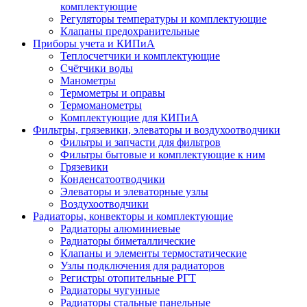
комплектующие
Регуляторы температуры и комплектующие
Клапаны предохранительные
Приборы учета и КИПиА
Теплосчетчики и комплектующие
Счётчики воды
Манометры
Термометры и оправы
Термоманометры
Комплектующие для КИПиА
Фильтры, грязевики, элеваторы и воздухоотводчики
Фильтры и запчасти для фильтров
Фильтры бытовые и комплектующие к ним
Грязевики
Конденсатоотводчики
Элеваторы и элеваторные узлы
Воздухоотводчики
Радиаторы, конвекторы и комплектующие
Радиаторы алюминиевые
Радиаторы биметаллические
Клапаны и элементы термостатические
Узлы подключения для радиаторов
Регистры отопительные РГТ
Радиаторы чугунные
Радиаторы стальные панельные