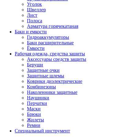
Уголок
Швеллер
Лист
Полоса
Арматура горячекатаная
Баки и емкости
Гидроаккумуляторы
Баки расширительные
Ёмкости
Рабочая одежда, средства защиты
Аксессуары средств защиты
Беруши
Защитные очки
Защитные шлемы
Коврики диэлектрические
Комбинезоны
Наколенники защитные
Наушники
Перчатки
Маски
Брюки
Жилеты
Ремни
Специальный инструмент