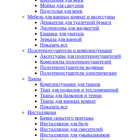
Мойки для санузлов
Подстолья для моек
Мебель для ванных комнат и аксессуары
Держатели для туалетной бумаги
Диспенсеры для жидкостей
Ершики для унитаза
Зеркала для ванной
Показать все
Полотенцесушители и комплектующие
Аксессуары для полотенцесушителей
Комплекты полотенцесушителей
Полотенцесушители водяные
Полотенцесушители электрические
Трапы
Комплектующие для трапов
Трап для подвалов и тех.помещений
Трапы для балконов и террас
Трапы для ванных комнат
Показать все
Инсталляции
Бачки скрытого монтажа
Инсталляции для биде
Инсталляции для смесителей
Инсталляции для умывальников