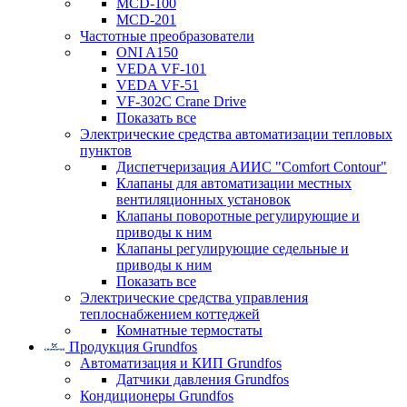
MCD-100
MCD-201
Частотные преобразователи
ONI A150
VEDA VF-101
VEDA VF-51
VF-302C Crane Drive
Показать все
Электрические средства автоматизации тепловых
пунктов
Диспетчеризация АИИС "Comfort Contour"
Клапаны для автоматизации местных
вентиляционных установок
Клапаны поворотные регулирующие и
приводы к ним
Клапаны регулирующие седельные и
приводы к ним
Показать все
Электрические средства управления
теплоснабжением коттеджей
Комнатные термостаты
Продукция Grundfos
Автоматизация и КИП Grundfos
Датчики давления Grundfos
Кондиционеры Grundfos