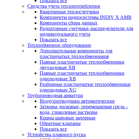
Показать все
Средства учета теплопотребления
Квартирные теплосчетчики
Компоненты радиосистемы INDIV X AMR
Компоненты сбора данных
Радиаторные счетчики–распределители для
индивидуального учета
Показать все
Теплообменное оборудование
Дополнительные компоненты для
пластинчатых теплообменников
Паяные пластинчатые теплообменники
двухходовые XB
Паяные пластинчатые теплообменники
одноходовые ХВ
Разборные пластинчатые теплообменники
одноходовые ХG
Трубопроводная арматура
Воздухоотводчики автоматические
Затворы дисковые, перемещаемая среда –
вода, гликолевые растворы
Краны шаровые запорные
Обратные клапаны
Показать все
Устройства плавного пуска