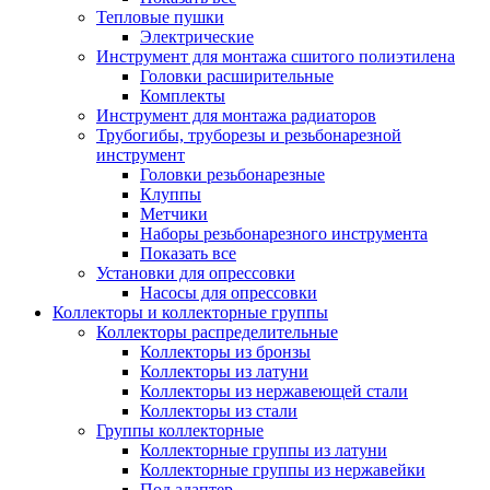
Тепловые пушки
Электрические
Инструмент для монтажа сшитого полиэтилена
Головки расширительные
Комплекты
Инструмент для монтажа радиаторов
Трубогибы, труборезы и резьбонарезной
инструмент
Головки резьбонарезные
Клуппы
Метчики
Наборы резьбонарезного инструмента
Показать все
Установки для опрессовки
Насосы для опрессовки
Коллекторы и коллекторные группы
Коллекторы распределительные
Коллекторы из бронзы
Коллекторы из латуни
Коллекторы из нержавеющей стали
Коллекторы из стали
Группы коллекторные
Коллекторные группы из латуни
Коллекторные группы из нержавейки
Под адаптер