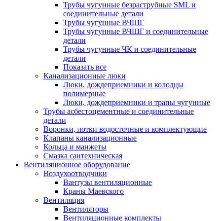
Трубы чугунные безраструбные SML и
соединительные детали
Трубы чугунные ВЧШГ
Трубы чугунные ВЧШГ и соединительные
детали
Трубы чугунные ЧК и соединительные
детали
Показать все
Канализационные люки
Люки, дождеприемники и колодцы
полимерные
Люки, дождеприемники и трапы чугунные
Трубы асбестоцементные и соединительные
детали
Воронки, лотки водосточные и комплектующие
Клапаны канализационные
Кольца и манжеты
Смазка сантехническая
Вентиляционное оборудование
Воздухоотводчики
Вантузы вентиляционные
Краны Маевского
Вентиляция
Вентиляторы
Вентиляционные комплекты