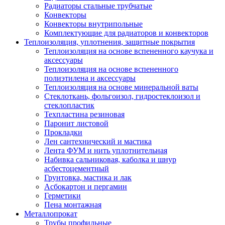
Радиаторы стальные трубчатые
Конвекторы
Конвекторы внутрипольные
Комплектующие для радиаторов и конвекторов
Теплоизоляция, уплотнения, защитные покрытия
Теплоизоляция на основе вспененного каучука и
аксессуары
Теплоизоляция на основе вспененного
полиэтилена и аксессуары
Теплоизоляция на основе минеральной ваты
Стеклоткань, фольгоизол, гидростеклоизол и
стеклопластик
Техпластина резиновая
Паронит листовой
Прокладки
Лен сантехнический и мастика
Лента ФУМ и нить уплотнительная
Набивка сальниковая, каболка и шнур
асбестоцементный
Грунтовка, мастика и лак
Асбокартон и пергамин
Герметики
Пена монтажная
Металлопрокат
Трубы профильные