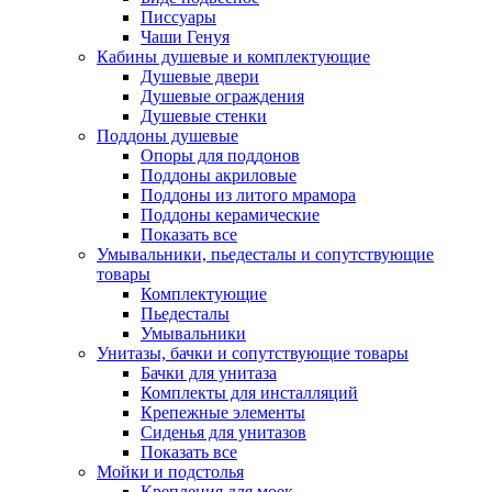
Писсуары
Чаши Генуя
Кабины душевые и комплектующие
Душевые двери
Душевые ограждения
Душевые стенки
Поддоны душевые
Опоры для поддонов
Поддоны акриловые
Поддоны из литого мрамора
Поддоны керамические
Показать все
Умывальники, пьедесталы и сопутствующие
товары
Комплектующие
Пьедесталы
Умывальники
Унитазы, бачки и сопутствующие товары
Бачки для унитаза
Комплекты для инсталляций
Крепежные элементы
Сиденья для унитазов
Показать все
Мойки и подстолья
Крепления для моек