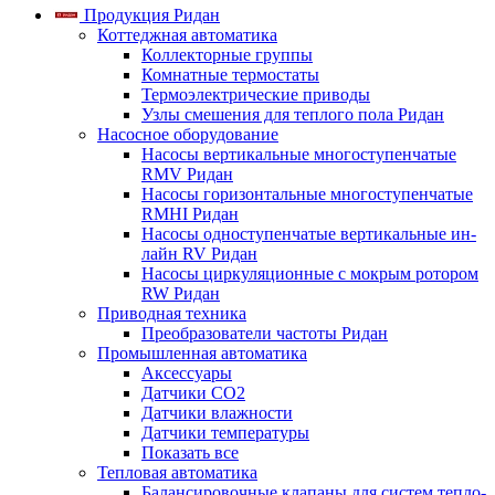
Продукция Ридан
Коттеджная автоматика
Коллекторные группы
Комнатные термостаты
Термоэлектрические приводы
Узлы смешения для теплого пола Ридан
Насосное оборудование
Насосы вертикальные многоступенчатые
RMV Ридан
Насосы горизонтальные многоступенчатые
RMHI Ридан
Насосы одноступенчатые вертикальные ин-
лайн RV Ридан
Насосы циркуляционные с мокрым ротором
RW Ридан
Приводная техника
Преобразователи частоты Ридан
Промышленная автоматика
Аксессуары
Датчики CO2
Датчики влажности
Датчики температуры
Показать все
Тепловая автоматика
Балансировочные клапаны для систем тепло-