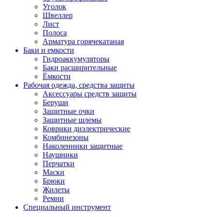
Уголок
Швеллер
Лист
Полоса
Арматура горячекатаная
Баки и емкости
Гидроаккумуляторы
Баки расширительные
Ёмкости
Рабочая одежда, средства защиты
Аксессуары средств защиты
Беруши
Защитные очки
Защитные шлемы
Коврики диэлектрические
Комбинезоны
Наколенники защитные
Наушники
Перчатки
Маски
Брюки
Жилеты
Ремни
Специальный инструмент