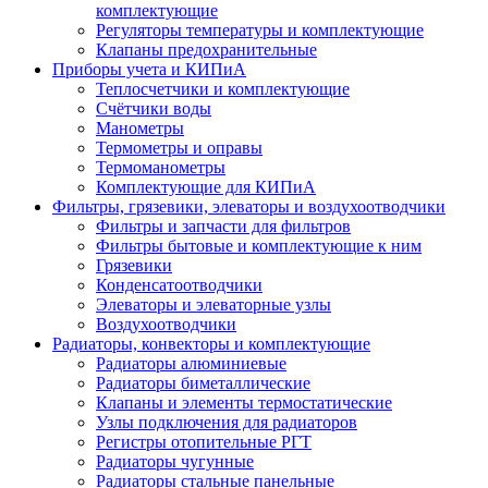
комплектующие
Регуляторы температуры и комплектующие
Клапаны предохранительные
Приборы учета и КИПиА
Теплосчетчики и комплектующие
Счётчики воды
Манометры
Термометры и оправы
Термоманометры
Комплектующие для КИПиА
Фильтры, грязевики, элеваторы и воздухоотводчики
Фильтры и запчасти для фильтров
Фильтры бытовые и комплектующие к ним
Грязевики
Конденсатоотводчики
Элеваторы и элеваторные узлы
Воздухоотводчики
Радиаторы, конвекторы и комплектующие
Радиаторы алюминиевые
Радиаторы биметаллические
Клапаны и элементы термостатические
Узлы подключения для радиаторов
Регистры отопительные РГТ
Радиаторы чугунные
Радиаторы стальные панельные