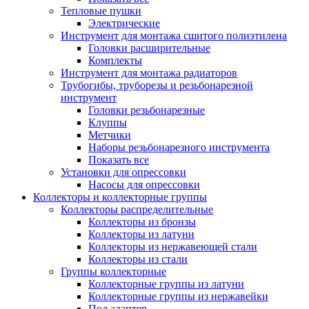
Тепловые пушки
Электрические
Инструмент для монтажа сшитого полиэтилена
Головки расширительные
Комплекты
Инструмент для монтажа радиаторов
Трубогибы, труборезы и резьбонарезной
инструмент
Головки резьбонарезные
Клуппы
Метчики
Наборы резьбонарезного инструмента
Показать все
Установки для опрессовки
Насосы для опрессовки
Коллекторы и коллекторные группы
Коллекторы распределительные
Коллекторы из бронзы
Коллекторы из латуни
Коллекторы из нержавеющей стали
Коллекторы из стали
Группы коллекторные
Коллекторные группы из латуни
Коллекторные группы из нержавейки
Под адаптер