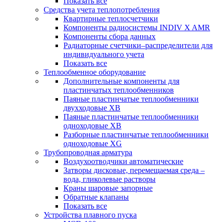
Показать все
Средства учета теплопотребления
Квартирные теплосчетчики
Компоненты радиосистемы INDIV X AMR
Компоненты сбора данных
Радиаторные счетчики–распределители для
индивидуального учета
Показать все
Теплообменное оборудование
Дополнительные компоненты для
пластинчатых теплообменников
Паяные пластинчатые теплообменники
двухходовые XB
Паяные пластинчатые теплообменники
одноходовые ХВ
Разборные пластинчатые теплообменники
одноходовые ХG
Трубопроводная арматура
Воздухоотводчики автоматические
Затворы дисковые, перемещаемая среда –
вода, гликолевые растворы
Краны шаровые запорные
Обратные клапаны
Показать все
Устройства плавного пуска