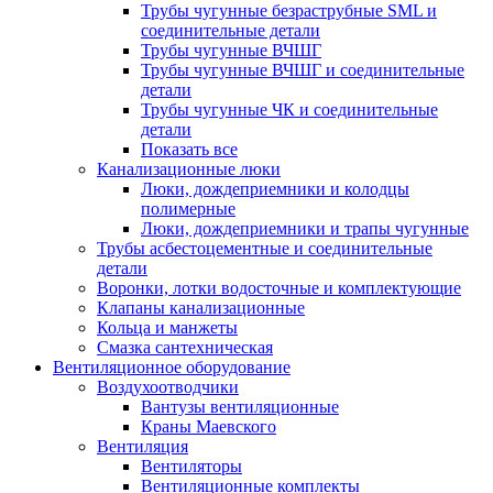
Трубы чугунные безраструбные SML и
соединительные детали
Трубы чугунные ВЧШГ
Трубы чугунные ВЧШГ и соединительные
детали
Трубы чугунные ЧК и соединительные
детали
Показать все
Канализационные люки
Люки, дождеприемники и колодцы
полимерные
Люки, дождеприемники и трапы чугунные
Трубы асбестоцементные и соединительные
детали
Воронки, лотки водосточные и комплектующие
Клапаны канализационные
Кольца и манжеты
Смазка сантехническая
Вентиляционное оборудование
Воздухоотводчики
Вантузы вентиляционные
Краны Маевского
Вентиляция
Вентиляторы
Вентиляционные комплекты