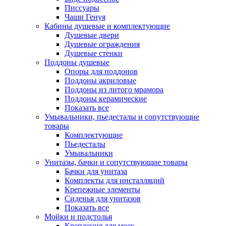
Писсуары
Чаши Генуя
Кабины душевые и комплектующие
Душевые двери
Душевые ограждения
Душевые стенки
Поддоны душевые
Опоры для поддонов
Поддоны акриловые
Поддоны из литого мрамора
Поддоны керамические
Показать все
Умывальники, пьедесталы и сопутствующие
товары
Комплектующие
Пьедесталы
Умывальники
Унитазы, бачки и сопутствующие товары
Бачки для унитаза
Комплекты для инсталляций
Крепежные элементы
Сиденья для унитазов
Показать все
Мойки и подстолья
Крепления для моек