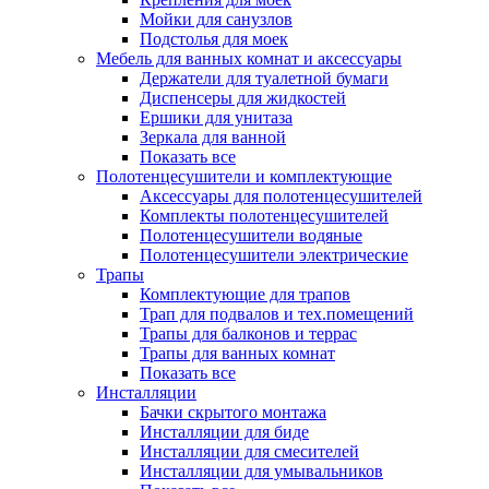
Мойки для санузлов
Подстолья для моек
Мебель для ванных комнат и аксессуары
Держатели для туалетной бумаги
Диспенсеры для жидкостей
Ершики для унитаза
Зеркала для ванной
Показать все
Полотенцесушители и комплектующие
Аксессуары для полотенцесушителей
Комплекты полотенцесушителей
Полотенцесушители водяные
Полотенцесушители электрические
Трапы
Комплектующие для трапов
Трап для подвалов и тех.помещений
Трапы для балконов и террас
Трапы для ванных комнат
Показать все
Инсталляции
Бачки скрытого монтажа
Инсталляции для биде
Инсталляции для смесителей
Инсталляции для умывальников