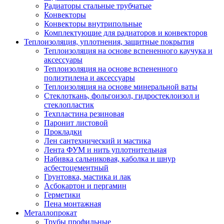
Радиаторы стальные трубчатые
Конвекторы
Конвекторы внутрипольные
Комплектующие для радиаторов и конвекторов
Теплоизоляция, уплотнения, защитные покрытия
Теплоизоляция на основе вспененного каучука и
аксессуары
Теплоизоляция на основе вспененного
полиэтилена и аксессуары
Теплоизоляция на основе минеральной ваты
Стеклоткань, фольгоизол, гидростеклоизол и
стеклопластик
Техпластина резиновая
Паронит листовой
Прокладки
Лен сантехнический и мастика
Лента ФУМ и нить уплотнительная
Набивка сальниковая, каболка и шнур
асбестоцементный
Грунтовка, мастика и лак
Асбокартон и пергамин
Герметики
Пена монтажная
Металлопрокат
Трубы профильные