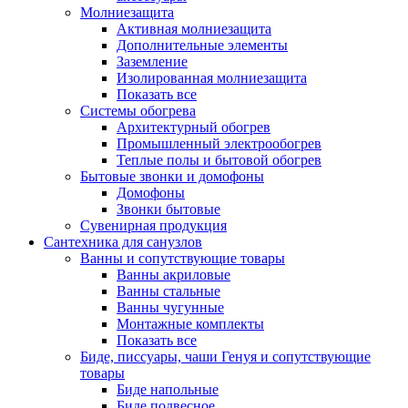
Молниезащита
Активная молниезащита
Дополнительные элементы
Заземление
Изолированная молниезащита
Показать все
Системы обогрева
Архитектурный обогрев
Промышленный электрообогрев
Теплые полы и бытовой обогрев
Бытовые звонки и домофоны
Домофоны
Звонки бытовые
Сувенирная продукция
Сантехника для санузлов
Ванны и сопутствующие товары
Ванны акриловые
Ванны стальные
Ванны чугунные
Монтажные комплекты
Показать все
Биде, писсуары, чаши Генуя и сопутствующие
товары
Биде напольные
Биде подвесное