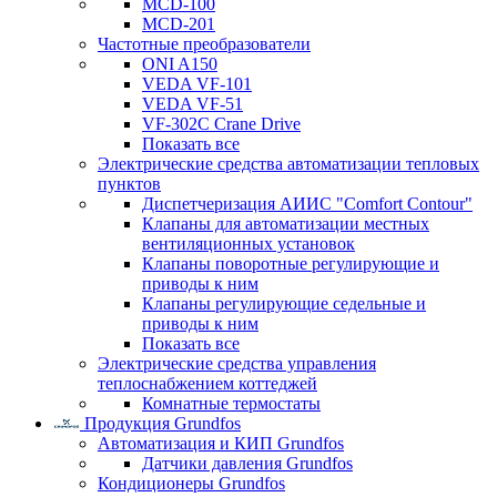
MCD-100
MCD-201
Частотные преобразователи
ONI A150
VEDA VF-101
VEDA VF-51
VF-302C Crane Drive
Показать все
Электрические средства автоматизации тепловых
пунктов
Диспетчеризация АИИС "Comfort Contour"
Клапаны для автоматизации местных
вентиляционных установок
Клапаны поворотные регулирующие и
приводы к ним
Клапаны регулирующие седельные и
приводы к ним
Показать все
Электрические средства управления
теплоснабжением коттеджей
Комнатные термостаты
Продукция Grundfos
Автоматизация и КИП Grundfos
Датчики давления Grundfos
Кондиционеры Grundfos