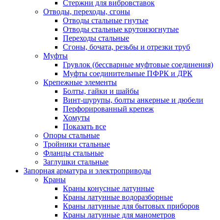
Стержни для вибровставок
Отводы, переходы, сгоны
Отводы стальные гнутые
Отводы стальные крутоизогнутые
Переходы стальные
Сгоны, бочата, резьбы и отрезки труб
Муфты
Грувлок (бессварные муфтовые соединения)
Муфты соединительные ПФРК и ДРК
Крепежные элементы
Болты, гайки и шайбы
Винт-шурупы, болты анкерные и дюбели
Перфорированный крепеж
Хомуты
Показать все
Опоры стальные
Тройники стальные
Фланцы стальные
Заглушки стальные
Запорная арматура и электроприводы
Краны
Краны конусные латунные
Краны латунные водоразборные
Краны латунные для бытовых приборов
Краны латунные для манометров