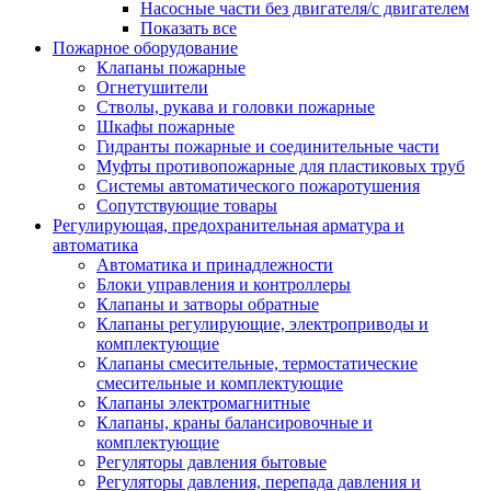
Насосные части без двигателя/с двигателем
Показать все
Пожарное оборудование
Клапаны пожарные
Огнетушители
Стволы, рукава и головки пожарные
Шкафы пожарные
Гидранты пожарные и соединительные части
Муфты противопожарные для пластиковых труб
Системы автоматического пожаротушения
Сопутствующие товары
Регулирующая, предохранительная арматура и
автоматика
Автоматика и принадлежности
Блоки управления и контроллеры
Клапаны и затворы обратные
Клапаны регулирующие, электроприводы и
комплектующие
Клапаны смесительные, термостатические
смесительные и комплектующие
Клапаны электромагнитные
Клапаны, краны балансировочные и
комплектующие
Регуляторы давления бытовые
Регуляторы давления, перепада давления и