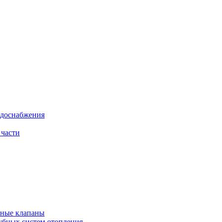
одоснабжения
 части
рные клапаны
убных систем отопления