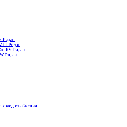
V Ридан
MHI Ридан
айн RV Ридан
RW Ридан
 и холодоснабжения