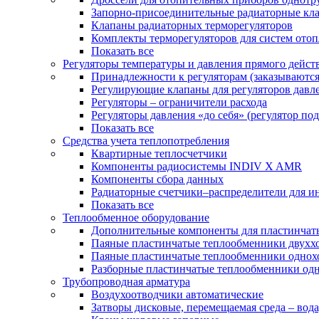
Запорно-присоединительные радиаторные кл
Клапаны радиаторных терморегуляторов
Комплекты терморегуляторов для систем ото
Показать все
Регуляторы температуры и давления прямого дейст
Принадлежности к регуляторам (заказываютс
Регулирующие клапаны для регуляторов давле
Регуляторы – ограничители расхода
Регуляторы давления «до себя» (регулятор по
Показать все
Средства учета теплопотребления
Квартирные теплосчетчики
Компоненты радиосистемы INDIV X AMR
Компоненты сбора данных
Радиаторные счетчики–распределители для и
Показать все
Теплообменное оборудование
Дополнительные компоненты для пластинчат
Паяные пластинчатые теплообменники двухх
Паяные пластинчатые теплообменники одно
Разборные пластинчатые теплообменники од
Трубопроводная арматура
Воздухоотводчики автоматические
Затворы дисковые, перемещаемая среда – вода