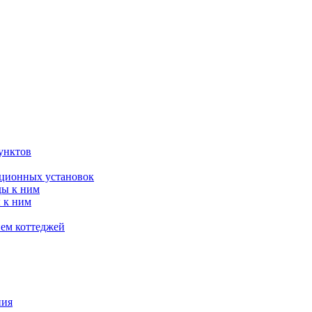
унктов
яционных установок
ды к ним
 к ним
ием коттеджей
ния