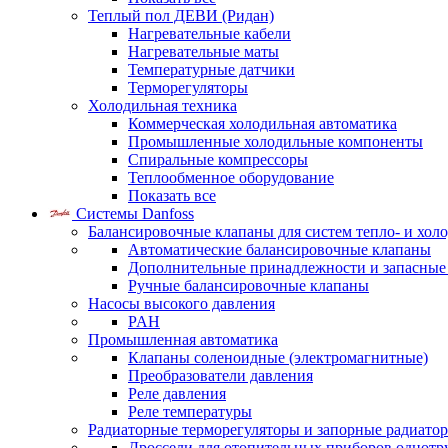
Теплый пол ДЕВИ (Ридан)
Нагревательные кабели
Нагревательные маты
Температурные датчики
Терморегуляторы
Холодильная техника
Коммерческая холодильная автоматика
Промышленные холодильные компоненты
Спиральные компрессоры
Теплообменное оборудование
Показать все
Системы Danfoss
Балансировочные клапаны для систем тепло- и хол
Автоматические балансировочные клапаны
Дополнительные принадлежности и запасные
Ручные балансировочные клапаны
Насосы высокого давления
PAH
Промышленная автоматика
Клапаны соленоидные (электромагнитные)
Преобразователи давления
Реле давления
Реле температуры
Радиаторные терморегуляторы и запорные радиато
Дроссели для отопительных приборов однотр