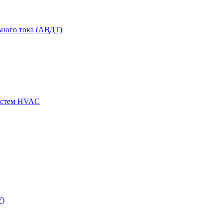
ного тока (АВДТ)
истем HVAC
У)