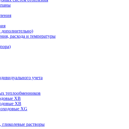
апаны
пления
вия
я дополнительно)
ния, расхода и температуры
дпора)
ндивидуального учета
ых теплообменников
одовые XB
ходовые ХВ
ноходовые ХG
, гликолевые растворы