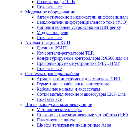
Изоляторы до 10кВ
Показать все
Модульное оборудование
Автоматические выключатели дифференциаль
Выключатели дифференциального тока (УЗО)
Дополнительные устройства на DIN-рейку
Модульное реле
Показать все
Автоматизация и КИП
Датчики (КИП)
Измерители-регуляторы TER
Конфигурируемые контроллеры RX500 для с
Программируемые устройства (PLC, HMI)
Показать все
Системы прокладки кабеля
Арматура и инструмент для монтажа СИП
Герметичные кабельные коннекторы
Кабельные каналы и аксессуары
Лотки металлические и аксессуары EKF-Line
Показать все
Щиты, корпуса и комплектующие
Металлические шкафы
Низковольтные комплектные устройства (НК
Пластиковые щиты
Шкафы телекоммуникационные Astra