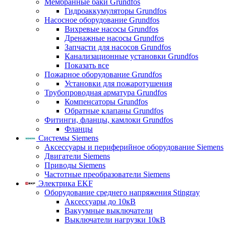
Мембранные баки Grundfos
Гидроаккумуляторы Grundfos
Насосное оборудование Grundfos
Вихревые насосы Grundfos
Дренажные насосы Grundfos
Запчасти для насосов Grundfos
Канализационные установки Grundfos
Показать все
Пожарное оборудование Grundfos
Установки для пожаротушения
Трубопроводная арматура Grundfos
Компенсаторы Grundfos
Обратные клапаны Grundfos
Фитинги, фланцы, камлоки Grundfos
Фланцы
Системы Siemens
Аксессуары и периферийное оборудование Siemens
Двигатели Siemens
Приводы Siemens
Частотные преобразователи Siemens
Электрика EKF
Оборудование среднего напряжения Stingray
Аксессуары до 10кВ
Вакуумные выключатели
Выключатели нагрузки 10кВ