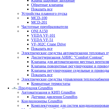
Краны шаровые запорные
Обратные клапаны
Показать все
Устройства плавного пуска
MCD-100
MCD-201
Частотные преобразователи
ONI A150
VEDA VF-101
VEDA VF-51
VF-302C Crane Drive
Показать все
Электрические средства автоматизации тепловых п
Диспетчеризация АИИС "Comfort Contour"
Клапаны для автоматизации местных вентил
Клапаны поворотные регулирующие и приво
Клапаны регулирующие седельные и приводы
Показать все
Электрические средства управления теплоснабжен
Комнатные термостаты
Продукция Grundfos
Автоматизация и КИП Grundfos
Датчики давления Grundfos
Кондиционеры Grundfos
Комплектующие для систем кондиционирова