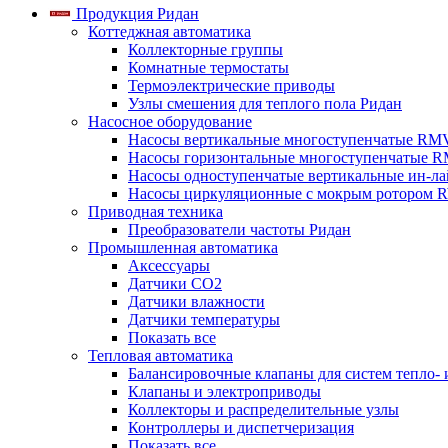
Продукция Ридан
Коттеджная автоматика
Коллекторные группы
Комнатные термостаты
Термоэлектрические приводы
Узлы смешения для теплого пола Ридан
Насосное оборудование
Насосы вертикальные многоступенчатые RM
Насосы горизонтальные многоступенчатые R
Насосы одноступенчатые вертикальные ин-л
Насосы циркуляционные с мокрым ротором 
Приводная техника
Преобразователи частоты Ридан
Промышленная автоматика
Аксессуары
Датчики CO2
Датчики влажности
Датчики температуры
Показать все
Тепловая автоматика
Балансировочные клапаны для систем тепло-
Клапаны и электроприводы
Коллекторы и распределительные узлы
Контроллеры и диспетчеризация
Показать все